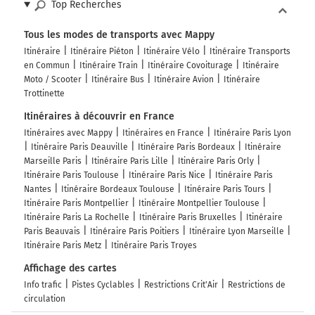
Top Recherches
702 km
Tous les modes de transports avec Mappy
Tourner légèrement à droite sur A3 A3 A86 E15 et
Itinéraire
Itinéraire Piéton
Itinéraire Vélo
Itinéraire Transports
continuer sur 650 mètres
en Commun
Itinéraire Train
Itinéraire Covoiturage
Itinéraire
Moto / Scooter
Itinéraire Bus
Itinéraire Avion
Itinéraire
Périphérique de l'Île-de-France
Trottinette
703 km
Itinéraires à découvrir en France
Itinéraires avec Mappy
Itinéraires en France
Itinéraire Paris Lyon
Continuer A3 sur 5,5 kilomètres
Itinéraire Paris Deauville
Itinéraire Paris Bordeaux
Itinéraire
Marseille Paris
Itinéraire Paris Lille
Itinéraire Paris Orly
A3
Itinéraire Paris Toulouse
Itinéraire Paris Nice
Itinéraire Paris
BONDY
Nantes
Itinéraire Bordeaux Toulouse
Itinéraire Paris Tours
MEAUX
Itinéraire Paris Montpellier
Itinéraire Montpellier Toulouse
AULNAY s/s BOIS
Itinéraire Paris La Rochelle
Itinéraire Paris Bruxelles
Itinéraire
LE BLANC MESNIL
Paris Beauvais
Itinéraire Paris Poitiers
Itinéraire Lyon Marseille
CH. DE GAULLE
Itinéraire Paris Metz
Itinéraire Paris Troyes
LILLE
Affichage des cartes
A3
Info trafic
Pistes Cyclables
Restrictions Crit'Air
Restrictions de
circulation
709 km