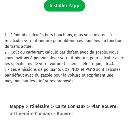
Installer l'app
Continuer A86 sur 3,1 kilomètres
A86
LE RAINCY
1 -
Eléments calculés hors bouchons, nous vous invitons à
BOBIGNY
recalculer votre itinéraire pour obtenir ces données en fonction
LILLE
du trafic actuel.
Périphérique de l'Île-de-France
2 -
Coût du carburant calculé par défaut avec du gazole. Nous
vous invitons à personnaliser votre itinéraire, pour calculer avec
701 km
les spécificités de votre voiture (essence, électrique, etc...).
3 -
Les émissions de polluants CO2, NOX et PM10 sont calculés
Continuer A86 sur 1,2 kilomètre
par défaut avec du gazole pour la voiture et expriment une
moyenne sur les itinéraires proposés.
A86
E46
E42
LILLE
Mappy
Itinéraire
Carte Connaux
Plan Rouvrel
CH. DE GAULLE
Itinéraire Connaux - Rouvrel
BOBIGNY
Périphérique de l'Île-de-France