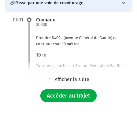
Passe par une voie de covoiturage
0h01
Connaux
30330
Prendre D409a (Avenue Général de Gaulle) et
continuer sur 10 mètres
10 m
Tourner à gauche sur Avenue Général de Gaulle et
continuer sur 10 mètres
Afficher la suite
20 m
Tourner légèrement à gauche sur Rue du Docteur
Accéder au trajet
Carrière et continuer sur 170 mètres
200 m
Tourner à gauche sur D6086 et continuer sur 1,6
kilomètre