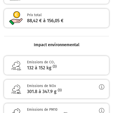
18,4 km
Prendre à gauche et rejoindre A9 E15. Continuer
Prix total
sur 14 kilomètres
88,42 € à 156,05 €
A9
Orange
Lyon
Impact environnemental
La Languedocienne
Emissions de CO₂
A9
(3)
132 à 152 kg
32,6 km
Prendre à gauche et rejoindre A9. Continuer sur
Emissions de NOx
189 kilomètres
(3)
301.8 à 347.9
g
A9
Bollène
Emissions de PM10
MONTÉLIMAR