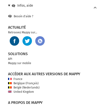
Infos, aide
Continuer A3 sur 3,3 kilomètres
A3
Besoin d'aide ?
A16
ACTUALITÉ
A1
LILLE
Retrouvez Mappy sur...
CH. DE GAULLE
SOISSONS
Z.A. PARIS NORD II
PARC DES EXPOSITIONS
SOLUTIONS
API
712 km
Mappy sur mobile
Sortir et rejoindre A3 A3 E15. Continuer sur 350
ACCÉDER AUX AUTRES VERSIONS DE MAPPY
mètres
France
Belgique (Français)
E19
A1
A1
België (Nederlands)
D170
United Kingdom
SARCELLES
GONESSE
A PROPOS DE MAPPY
A16