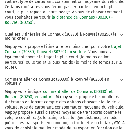
Prendre à droite et rejoindre A86b. Continuer sur
voiture, type de carburant, consommation moyenne du véhicule.
Certains itinéraires vous feront passer par le chemin le plus
15 kilomètres
court, le plus rapide ou sans péage. A vous de choisir comment
vous souhaitez parcourir
la distance de Connaux (30330) -
N186
Rouvrel (80250)
.
A4
LILLE
Quel est l'itinéraire de Connaux (30330) à Rouvrel (80250) le
A1
moins cher ?
CRÉTEIL
Mappy vous propose l'itinéraire le moins cher pour votre
trajet
ORLY
Connaux (30330)-Rouvrel (80250) en voiture
. Vous pouvez
RUNGIS
également choisir le trajet le plus court (le moins de km
parcourus) ou le trajet le plus rapide (le moins de temps sur la
Périphérique de l'Île-de-France
route).
Périphérique de l'Île-de-France
Comment aller de Connaux (30330) à Rouvrel (80250) en
voiture ?
692 km
Mappy vous indique
comment aller de Connaux (30330) et
Continuer A4 E50 sur 2,1 kilomètres
Rouvrel (80250) en voiture
. Mappy vous propose les meilleurs
itinéraires en tenant compte des options choisies : taille de la
Autoroute de l'Est
voiture, type de carburant, consommation moyenne du véhicule.
Autoroute de l'Est
Mappy propose aussi d'autres moyens de transports comme le
vélo, le covoiturage, le train, le bus longue distance, le mode
piéton, les transports en commun, la trottinette ou le taxi/VTC. A
694 km
vous de choisir le meilleur mode de transport en fonction de la