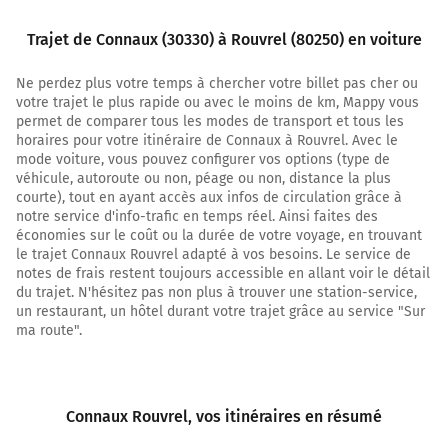
1,8 km
Trajet de Connaux (30330) à Rouvrel (80250) en voiture
Au rond-point, prendre la 1ère sortie sur D9
(Route des Quatre Chemins) et continuer sur 4,1
kilomètres
Ne perdez plus votre temps à chercher votre billet pas cher ou
votre trajet le plus rapide ou avec le moins de km, Mappy vous
5,9 km
permet de comparer tous les modes de transport et tous les
horaires pour votre itinéraire de Connaux à Rouvrel. Avec le
Au rond-point, prendre la 3ème sortie sur D9
mode voiture, vous pouvez configurer vos options (type de
(Chemin des Quatre Chemins) et continuer sur 1,7
véhicule, autoroute ou non, péage ou non, distance la plus
kilomètre
courte), tout en ayant accès aux infos de circulation grâce à
notre service d'info-trafic en temps réel. Ainsi faites des
7,5 km
économies sur le coût ou la durée de votre voyage, en trouvant
le trajet Connaux Rouvrel adapté à vos besoins. Le service de
Au rond-point, prendre la 2ème sortie sur D9
notes de frais restent toujours accessible en allant voir le détail
(Route de Laudun) et continuer sur 1,5 kilomètre
du trajet. N'hésitez pas non plus à trouver une station-service,
un restaurant, un hôtel durant votre trajet grâce au service "Sur
9,0 km
ma route".
Au rond-point, prendre la 2ème sortie sur D9
(Route de Laudun) et continuer sur 190 mètres
9,2 km
Connaux Rouvrel
, vos itinéraires en résumé
Tourner à gauche sur Route de Laudun et