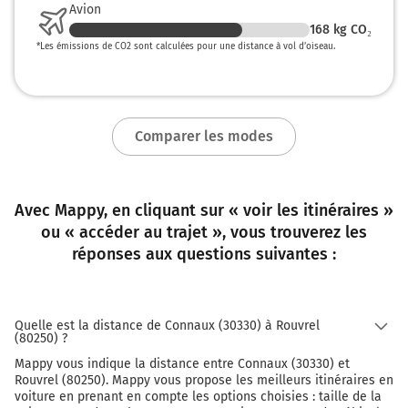
AUXERRE
Avion
BEAUNE-ST NICOLAS
168
kg CO₂
*
Les émissions de CO2 sont calculées pour une distance à vol d’oiseau.
Autoroute du Soleil
Payer 41,30 € (Péage Fleury En Biere)
674 km
Comparer les modes
Prendre à droite et rejoindre A6b. Continuer sur
2,5 kilomètres
A6b
Avec Mappy, en cliquant sur « voir les itinéraires »
LILLE
ou « accéder au trajet », vous trouverez les
METZ-NANCY
réponses aux questions suivantes :
RUNGIS
ORLY
CRÉTEIL
VERSAILLES
Quelle est la distance de Connaux (30330) à Rouvrel
(80250) ?
ANTONY
Mappy vous indique la distance entre Connaux (30330) et
677 km
Rouvrel (80250). Mappy vous propose les meilleurs itinéraires en
voiture en prenant en compte les options choisies : taille de la