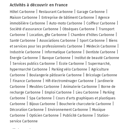
Activités à découvrir en France
Hôtel Carbonne
Restaurant Carbonne
Garage Carbonne
Maison Carbonne
Entreprise de bâtiment Carbonne
Agence
immobilière Carbonne
Auto-moto Carbonne
Coiffeur Carbonne
Société d'assurance Carbonne
Obsèques Carbonne
Transport
Carbonne
Location, gîte Carbonne
Chambre d'hôtes Carbonne
Santé Carbonne
Associations Carbonne
Sport Carbonne
Biens
et services pour les professionnels Carbonne
Médecin Carbonne
Industrie Carbonne
Informatique Carbonne
Dentiste Carbonne
Énergie Carbonne
Banque Carbonne
Institut de beauté Carbonne
Services publics Carbonne
École Carbonne
Supermarché,
hypermarché Carbonne
Parking vélo Carbonne
Agriculture
Carbonne
Boulangerie pâtisserie Carbonne
Bricolage Carbonne
Finance Carbonne
Hifi électroménager Carbonne
Jardinerie
Carbonne
Meubles Carbonne
Animalerie Carbonne
Borne de
recharge Carbonne
Emploi Carbonne
Lieu Carbonne
Parking
Carbonne
Spa Carbonne
Cours d'arts graphiques et plastiques
Carbonne
Bijoux Carbonne
Boucherie charcuterie Carbonne
Décoration Carbonne
Environnement Carbonne
Musique
Carbonne
Opticien Carbonne
Publicité Carbonne
Station-
service Carbonne