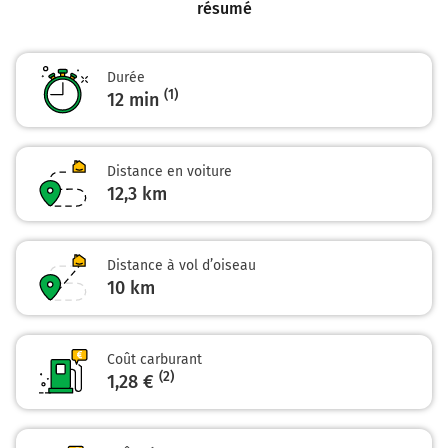
résumé
de Toulouse) et continuer sur 1,2 kilomètre
11,9 km
Durée
Au rond-point, prendre la 2ème sortie sur D40 (Rue de
(1)
12 min
la Forte de Rieux) et continuer sur 270 mètres
Montesquieu-Volvestre
0h13
31310
Distance en voiture
12,3 km
Distance à vol d’oiseau
10
km
Coût carburant
(2)
1,28 €