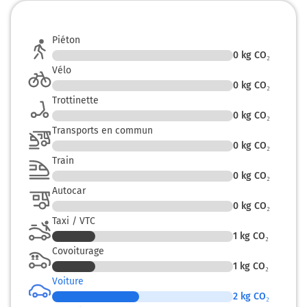
Piéton
0
kg CO₂
Vélo
0
kg CO₂
Trottinette
0
kg CO₂
Transports en commun
0
kg CO₂
Train
0
kg CO₂
Autocar
0
kg CO₂
Taxi / VTC
1
kg CO₂
Covoiturage
1
kg CO₂
Voiture
2
kg CO₂