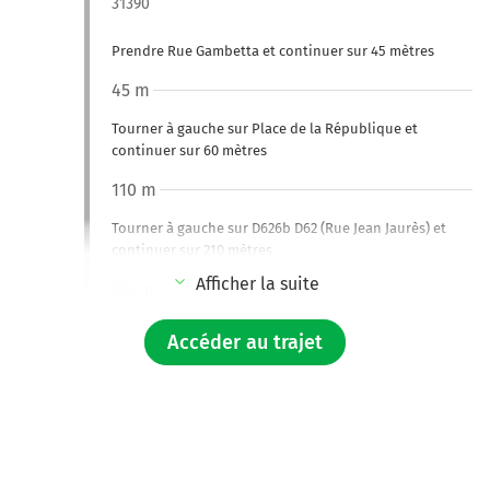
31390
Prendre Rue Gambetta et continuer sur 45 mètres
45 m
Tourner à gauche sur Place de la République et
continuer sur 60 mètres
110 m
Tourner à gauche sur D626b D62 (Rue Jean Jaurès) et
continuer sur 210 mètres
Afficher la suite
300 m
Tourner à droite sur D62 (Place Jules Ferry) et continuer
Accéder au trajet
sur 800 mètres
1,1 km
Tourner à gauche sur D627 (Route Pont de Pierre) et
continuer sur 3,4 kilomètres
Route Pont de Pierre