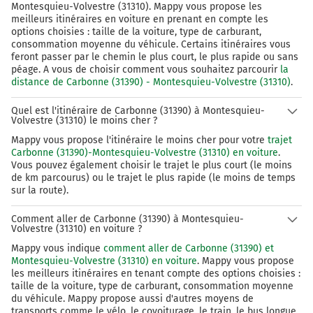
Montesquieu-Volvestre (31310). Mappy vous propose les
meilleurs itinéraires en voiture en prenant en compte les
options choisies : taille de la voiture, type de carburant,
consommation moyenne du véhicule. Certains itinéraires vous
feront passer par le chemin le plus court, le plus rapide ou sans
péage. A vous de choisir comment vous souhaitez parcourir
la
distance de Carbonne (31390) - Montesquieu-Volvestre (31310)
.
Quel est l'itinéraire de Carbonne (31390) à Montesquieu-
Volvestre (31310) le moins cher ?
Mappy vous propose l'itinéraire le moins cher pour votre
trajet
Carbonne (31390)-Montesquieu-Volvestre (31310) en voiture
.
Vous pouvez également choisir le trajet le plus court (le moins
de km parcourus) ou le trajet le plus rapide (le moins de temps
sur la route).
Comment aller de Carbonne (31390) à Montesquieu-
Volvestre (31310) en voiture ?
Mappy vous indique
comment aller de Carbonne (31390) et
Montesquieu-Volvestre (31310) en voiture
. Mappy vous propose
les meilleurs itinéraires en tenant compte des options choisies :
taille de la voiture, type de carburant, consommation moyenne
du véhicule. Mappy propose aussi d'autres moyens de
transports comme le vélo, le covoiturage, le train, le bus longue