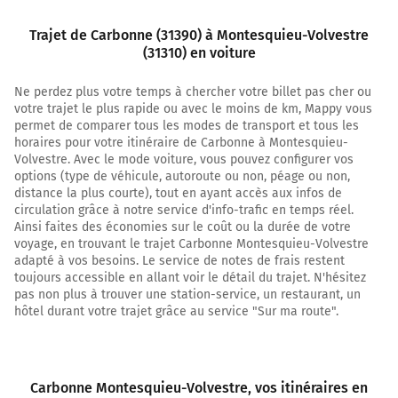
4,5 km
Trajet de Carbonne (31390) à Montesquieu-Volvestre
(31310) en voiture
Au rond-point, prendre la 2ème sortie sur D627 et
continuer sur 900 mètres
Ne perdez plus votre temps à chercher votre billet pas cher ou
5,4 km
votre trajet le plus rapide ou avec le moins de km, Mappy vous
permet de comparer tous les modes de transport et tous les
Au rond-point, prendre la 2ème sortie sur D627a D627
horaires pour votre itinéraire de Carbonne à Montesquieu-
(D627) et continuer sur 110 mètres
Volvestre. Avec le mode voiture, vous pouvez configurer vos
options (type de véhicule, autoroute ou non, péage ou non,
5,5 km
distance la plus courte), tout en ayant accès aux infos de
circulation grâce à notre service d'info-trafic en temps réel.
Continuer D627 D627a (Agripa) sur 900 mètres
Ainsi faites des économies sur le coût ou la durée de votre
voyage, en trouvant le trajet Carbonne Montesquieu-Volvestre
Avenue de l'Arize
adapté à vos besoins. Le service de notes de frais restent
toujours accessible en allant voir le détail du trajet. N'hésitez
6,4 km
pas non plus à trouver une station-service, un restaurant, un
hôtel durant votre trajet grâce au service "Sur ma route".
Au rond-point, prendre la 2ème sortie sur D627 (Avenue
de Montesquieu) et continuer sur 4,3 kilomètres
10,7 km
Carbonne Montesquieu-Volvestre
, vos itinéraires en
Au rond-point, prendre la 2ème sortie sur D627 (Route