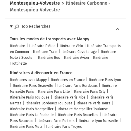
Montesquieu-Volvestre
Itinéraire Carbonne -
Montesquieu-Volvestre
Top Recherches
Tous les modes de transports avec Mappy
Itinéraire
Itinéraire Piéton
Itinéraire Vélo
Itinéraire Transports
en Commun
Itinéraire Train
Itinéraire Covoiturage
Itinéraire
Moto / Scooter
Itinéraire Bus
Itinéraire Avion
Itinéraire
Trottinette
Itinéraires à découvrir en France
Itinéraires avec Mappy
Itinéraires en France
Itinéraire Paris Lyon
Itinéraire Paris Deauville
Itinéraire Paris Bordeaux
Itinéraire
Marseille Paris
Itinéraire Paris Lille
Itinéraire Paris Orly
Itinéraire Paris Toulouse
Itinéraire Paris Nice
Itinéraire Paris
Nantes
Itinéraire Bordeaux Toulouse
Itinéraire Paris Tours
Itinéraire Paris Montpellier
Itinéraire Montpellier Toulouse
Itinéraire Paris La Rochelle
Itinéraire Paris Bruxelles
Itinéraire
Paris Beauvais
Itinéraire Paris Poitiers
Itinéraire Lyon Marseille
Itinéraire Paris Metz
Itinéraire Paris Troyes