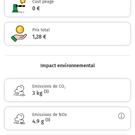
Coût péage
0 €
Prix total
1,28 €
Impact environnemental
Emissions de CO₂
(3)
3 kg
Emissions de NOx
(3)
4.9
g