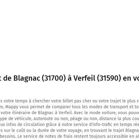
Prendre à droite et rejoindre A621. Continuer sur 1,8 kilomètre
A621
3,4 km
Prendre à droite et rejoindre E72 (A620). Continuer sur 3,9 kilomètres
Périphèrique intérieur
BORDEAUX
PARIS
ALBI
t de Blagnac (31700) à Verfeil (31590) en v
A620
7,3 km
s votre temps à chercher votre billet pas cher ou votre trajet le plus 
m, Mappy vous permet de comparer tous les modes de transport et to
Prendre à gauche et rejoindre A62 E9. Continuer sur 5 kilomètres
 votre itinéraire de Blagnac à Verfeil. Avec le mode voiture, vous pouv
type de véhicule, autoroute ou non, péage ou non, distance la plus cou
E9
x infos de circulation grâce à notre service d'info-trafic en temps réel
A61
 sur le coût ou la durée de votre voyage, en trouvant le trajet Blagna
E80
besoins. Le service de notes de frais restent toujours accessible en al