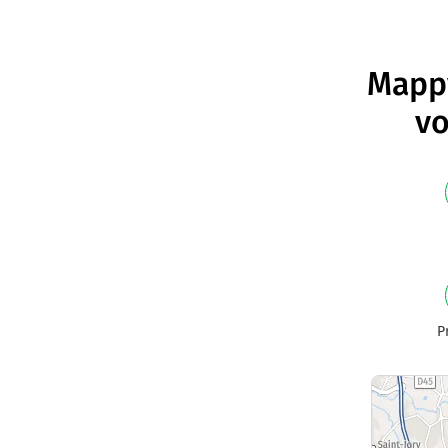
Mappy
vo
P