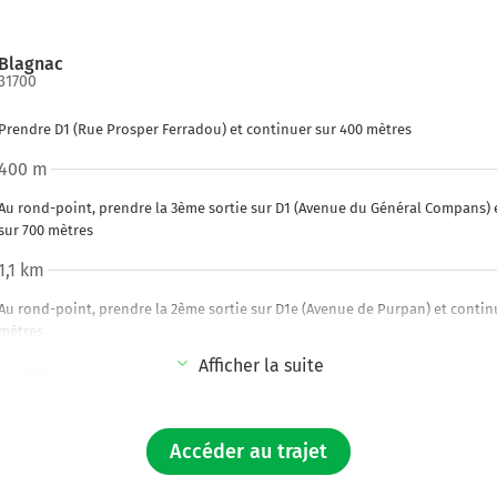
Blagnac
31700
Prendre D1 (Rue Prosper Ferradou) et continuer sur 400 mètres
400 m
Au rond-point, prendre la 3ème sortie sur D1 (Avenue du Général Compans) 
sur 700 mètres
1,1 km
Au rond-point, prendre la 2ème sortie sur D1e (Avenue de Purpan) et contin
mètres
Afficher la suite
1,5 km
Au rond-point, prendre la 3ème sortie sur la voie et continuer sur 120 mètre
Rond-Point Jean Maga
Accéder au trajet
1,6 km