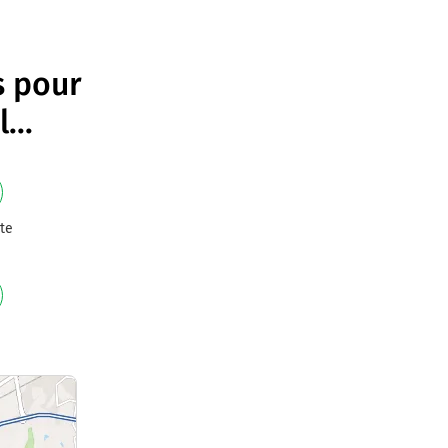
s pour
l
...
te
e