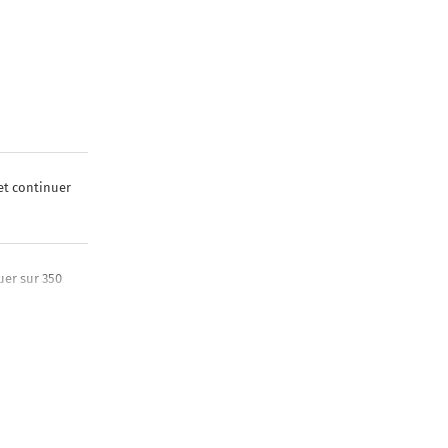
et continuer
uer sur 350
s