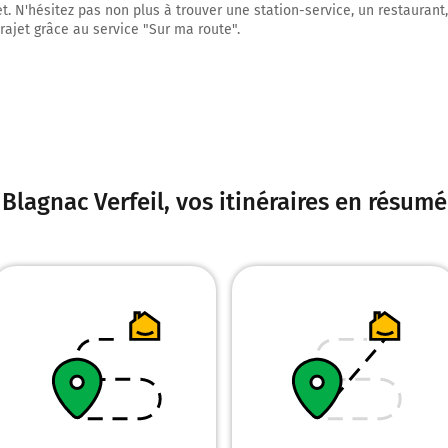
Périphérique intérieur
et. N'hésitez pas non plus à trouver une station-service, un restaurant
trajet grâce au service "Sur ma route".
BORDEROUGE
ALBI
MONTPELLIER
12,3 km
Prendre à droite et rejoindre A68. Continuer sur 9,7 kilomètres
A68
Blagnac Verfeil
, vos itinéraires en résumé
LAVAUR
ALBI
CASTRES
Autoroute du Pastel
Payer 1,70 € (Péage Toulouse Est)
22,0 km
Sortir et rejoindre A680. Continuer sur 1 kilomètre
2