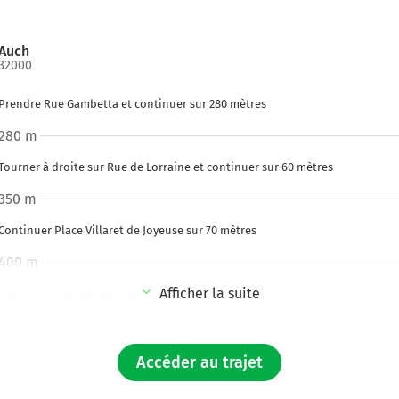
Auch
32000
Prendre Rue Gambetta et continuer sur 280 mètres
280 m
Tourner à droite sur Rue de Lorraine et continuer sur 60 mètres
350 m
Continuer Place Villaret de Joyeuse sur 70 mètres
400 m
Afficher la suite
Continuer Rue de Lorraine sur 240 mètres
650 m
Continuer N21 sur 300 mètres
Accéder au trajet
Agen