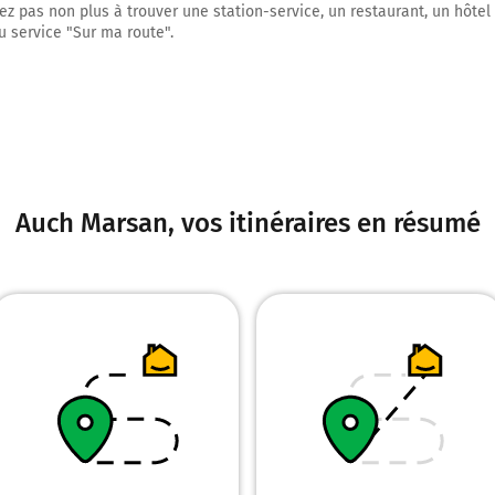
tez pas non plus à trouver une station-service, un restaurant, un hôtel
u service "Sur ma route".
Tourner légèrement à droite sur Rue des Grisons et continuer sur 30 mètres
2,4 km
Tourner à gauche sur Rue des Grisons et continuer sur 400 mètres
2,8 km
Au rond-point, prendre la 1ère sortie sur D924 (Route de Toulouse) et contin
kilomètres
Auch Marsan
, vos itinéraires en résumé
5,4 km
Au rond-point, prendre la 2ème sortie sur la voie et continuer sur 2 kilomèt
7,4 km
Continuer Route Départementale 924 sur 650 mètres
8,0 km
Tourner à gauche sur D509 (Route d'Auch) et continuer sur 4,2 kilomètres
D509