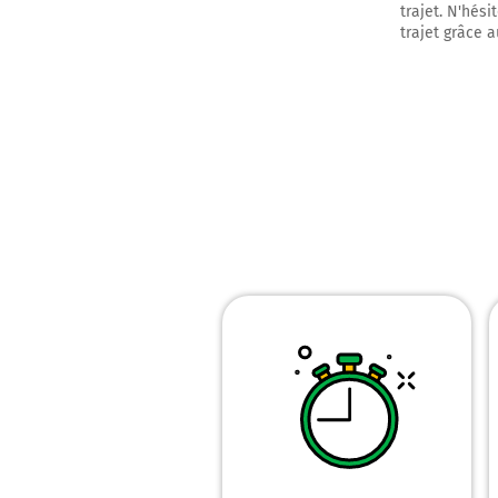
trajet. N'hési
trajet grâce a