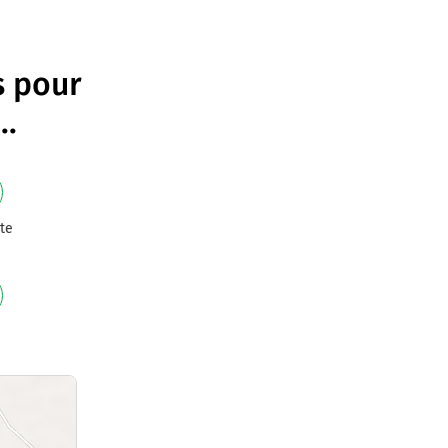
s pour
...
te
e