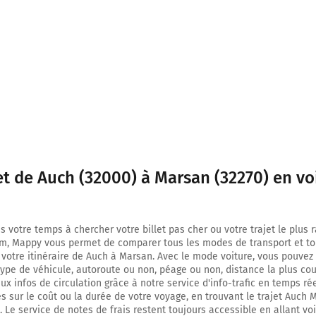
Toulouse
Montauban
Pont du Prieuré
950 m
Tourner à gauche sur N21 (Rue Rouget de Lisle) et continuer sur 170 mètres
Agen
Mont-de-Marsan
et de Auch (32000) à Marsan (32270) en vo
1,1 km
Au rond-point, prendre la 2ème sortie sur D924 (Avenue de la Marne) et cont
mètres
s votre temps à chercher votre billet pas cher ou votre trajet le plus 
m, Mappy vous permet de comparer tous les modes de transport et to
1,7 km
 votre itinéraire de Auch à Marsan. Avec le mode voiture, vous pouvez 
type de véhicule, autoroute ou non, péage ou non, distance la plus cou
Tourner légèrement à droite sur D924 (Avenue de la 1ère Armée Française) et
x infos de circulation grâce à notre service d'info-trafic en temps réel
650 mètres
 sur le coût ou la durée de votre voyage, en trouvant le trajet Auch
 Le service de notes de frais restent toujours accessible en allant voi
2,3 km