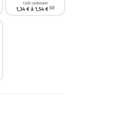
Coût carburant
(2)
1,34 € à 1,54 €
nuer sur 170