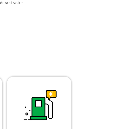
 durant votre
uer sur 2,6
re