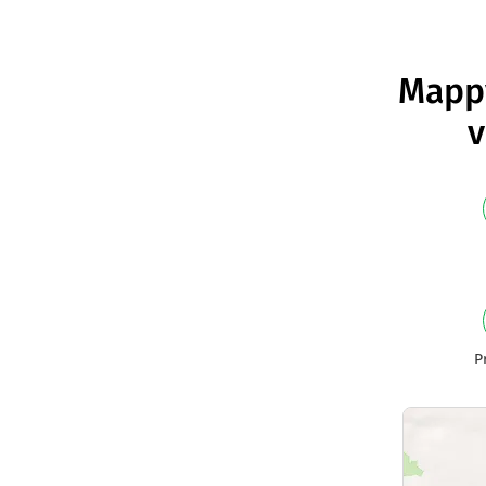
Mappy
v
P