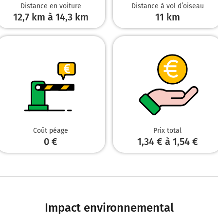
Distance en voiture
Distance à vol d’oiseau
Lahitte
12,7 km à 14,3 km
11
km
12,2 km
Continuer D509 (Rue Pierre de Montesquiou) sur 140 mètres
12,3 km
Tourner légèrement à gauche sur D509 (Rue Pierre de Montesquiou) et conti
mètres
12,5 km
Tourner à droite sur Rue du Puits et continuer sur 50 mètres
Coût péage
Prix total
0 €
1,34 € à 1,54 €
12,6 km
Tourner à droite sur Rue du Puits et continuer sur 5 mètres
Marsan
32270
Impact environnemental