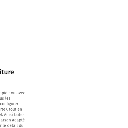
iture
inuer sur 550
rapide ou avec
us les
configurer
rte), tout en
 continuer sur
. Ainsi faites
 Marsan adapté
r le détail du