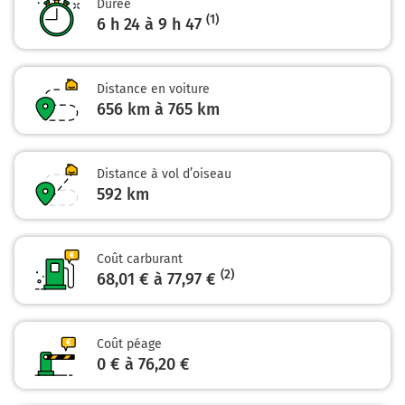
Durée
(1)
6 h 24 à 9 h 47
A65
E7
Bordeaux
Libourne
Distance en voiture
656 km à 765 km
95 km
Prendre à droite et rejoindre A62. Continuer sur
Distance à vol d’oiseau
42 kilomètres
592
km
A62
E72
BORDEAUX
Coût carburant
LIBOURNE
(2)
68,01 € à 77,97 €
Autoroute des Deux Mers
Coût péage
Payer 15,30 € (Péage Saint Selve)
0 € à 76,20 €
137 km