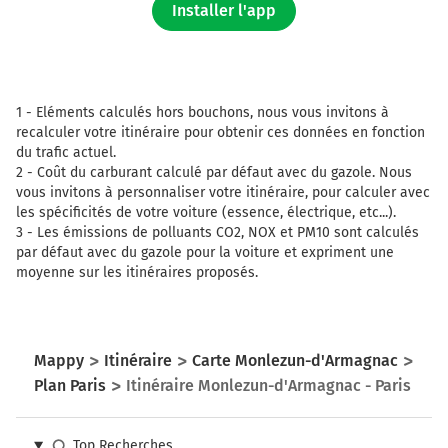
Installer l'app
METZ-NANCY
LILLE
VILLEJUIF
ARCUEIL
PÉRIPHÉRIQUE EST
1 -
Eléments calculés hors bouchons, nous vous invitons à
PTE D'ITALIE
recalculer votre itinéraire pour obtenir ces données en fonction
du trafic actuel.
Autoroute du Soleil
2 -
Coût du carburant calculé par défaut avec du gazole. Nous
vous invitons à personnaliser votre itinéraire, pour calculer avec
Autoroute du Soleil
les spécificités de votre voiture (essence, électrique, etc...).
3 -
Les émissions de polluants CO2, NOX et PM10 sont calculés
717 km
par défaut avec du gazole pour la voiture et expriment une
Tourner légèrement à droite sur E15 E50
moyenne sur les itinéraires proposés.
(Boulevard Périphérique) et continuer sur 2,5
kilomètres
Boulevard Périphérique
Mappy
Itinéraire
Carte Monlezun-d'Armagnac
719 km
Plan Paris
Itinéraire Monlezun-d'Armagnac - Paris
Sortir et rejoindre Boulevard Périphérique.
Continuer sur 50 mètres
Top Recherches