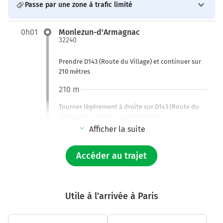
Passe par une zone à trafic limité
0h01
Monlezun-d'Armagnac
32240
Prendre D143 (Route du Village) et continuer sur
210 mètres
210 m
Tourner légèrement à droite sur D143 (Route du
Village) et continuer sur 100 mètres
Afficher la suite
300 m
Tourner légèrement à gauche sur D143 et
Accéder au trajet
continuer sur 170 mètres
500 m
Utile à l'arrivée à Paris
Tourner à gauche sur D32 (Route de Maupas) et
continuer sur 120 mètres