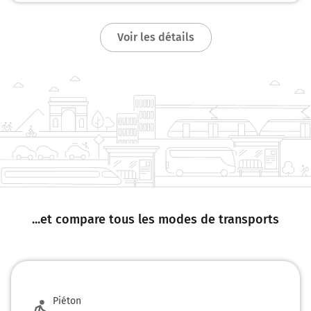
LIBOURNE
Voir les détails
N230
151 km
Prendre à gauche et rejoindre A10. Continuer sur
17 kilomètres
A10
E5
E606
PARIS
L'Aquitaine
167 km
...et compare tous les modes de transports
Continuer A10 sur 427 kilomètres
A10
E5
PARIS
NANTES
Piéton
ROYAN