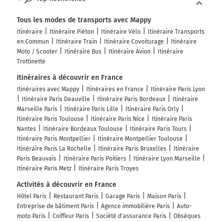
PARIS-CENTRE
Tous les modes de transports avec Mappy
PTE DE BERCY
Itinéraire
Itinéraire Piéton
Itinéraire Vélo
Itinéraire Transports
TROYES
en Commun
Itinéraire Train
Itinéraire Covoiturage
Itinéraire
A5
Moto / Scooter
Itinéraire Bus
Itinéraire Avion
Itinéraire
METZ-NANCY
Trottinette
MARNE LA VALLÉE-CRÉTEIL
Itinéraires à découvrir en France
Boulevard Périphérique
Itinéraires avec Mappy
Itinéraires en France
Itinéraire Paris Lyon
Itinéraire Paris Deauville
Itinéraire Paris Bordeaux
Itinéraire
720 km
Marseille Paris
Itinéraire Paris Lille
Itinéraire Paris Orly
Itinéraire Paris Toulouse
Itinéraire Paris Nice
Itinéraire Paris
Prendre à droite et rejoindre Rue Robert Étlin.
Nantes
Itinéraire Bordeaux Toulouse
Itinéraire Paris Tours
Continuer sur 260 mètres
Itinéraire Paris Montpellier
Itinéraire Montpellier Toulouse
Itinéraire Paris La Rochelle
Itinéraire Paris Bruxelles
Itinéraire
PARIS-CENTRE
Paris Beauvais
Itinéraire Paris Poitiers
Itinéraire Lyon Marseille
PTE DE BERCY
Itinéraire Paris Metz
Itinéraire Paris Troyes
Activités à découvrir en France
720 km
Hôtel Paris
Restaurant Paris
Garage Paris
Maison Paris
Prendre à gauche et rejoindre Rue Robert Étlin.
Entreprise de bâtiment Paris
Agence immobilière Paris
Auto-
Continuer sur 170 mètres
moto Paris
Coiffeur Paris
Société d'assurance Paris
Obsèques