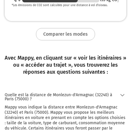
*
Les émissions de CO2 sont calculées pour une distance à vol d’oiseau.
692 km
Continuer A10 sur 8,5 kilomètres
A10
E5
E50
Comparer les modes
LILLE
A1
PTE D'ORLÉANS
Avec Mappy, en cliquant sur « voir les itinéraires »
PARIS
ou « accéder au trajet », vous trouverez les
A6
PALAISEAU
réponses aux questions suivantes :
Z.A. COURTABŒUF-EST
L'Aquitaine
Quelle est la distance de Monlezun-d'Armagnac (32240) à
700 km
Paris (75000) ?
Mappy vous indique la distance entre Monlezun-d'Armagnac
Prendre à droite et rejoindre A10. Continuer sur
(32240) et Paris (75000). Mappy vous propose les meilleurs
2,6 kilomètres
itinéraires en voiture en prenant en compte les options choisies
: taille de la voiture, type de carburant, consommation moyenne
A10
du véhicule. Certains itinéraires vous feront passer par le