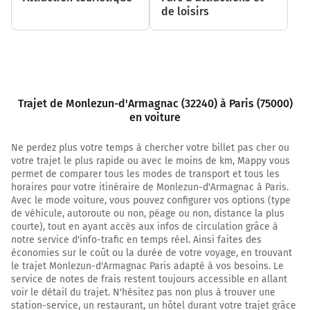
de loisirs
Tourner à gauche sur D934 et continuer sur 14
kilomètres
D934
31,1 km
Trajet de Monlezun-d'Armagnac (32240) à Paris (75000)
Continuer D934 sur 2,4 kilomètres
en voiture
D932
Ne perdez plus votre temps à chercher votre billet pas cher ou
33,5 km
votre trajet le plus rapide ou avec le moins de km, Mappy vous
permet de comparer tous les modes de transport et tous les
Prendre à droite et rejoindre la voie. Continuer
horaires pour votre itinéraire de Monlezun-d'Armagnac à Paris.
sur 110 mètres
Avec le mode voiture, vous pouvez configurer vos options (type
de véhicule, autoroute ou non, péage ou non, distance la plus
33,6 km
courte), tout en ayant accès aux infos de circulation grâce à
notre service d'info-trafic en temps réel. Ainsi faites des
Prendre à droite et rejoindre D626 (Avenue
économies sur le coût ou la durée de votre voyage, en trouvant
d'Albret). Continuer sur 1 kilomètre
le trajet Monlezun-d'Armagnac Paris adapté à vos besoins. Le
Avenue d'Albret
service de notes de frais restent toujours accessible en allant
voir le détail du trajet. N'hésitez pas non plus à trouver une
34,6 km
station-service, un restaurant, un hôtel durant votre trajet grâce