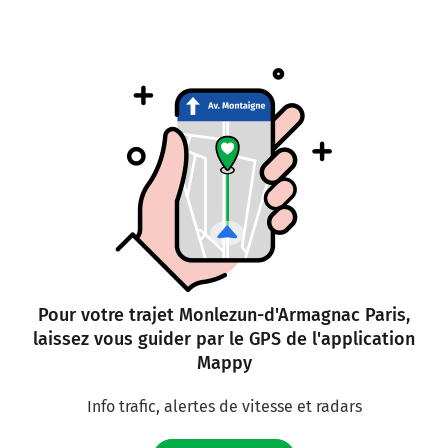
L'Aquitaine
707 km
Prendre à gauche et rejoindre A6a. Continuer sur
6,2 kilomètres
A6a
E05
VILLEJUIF
PARIS
ARCUEIL
L'Aquitaine
Pour votre trajet Monlezun-d'Armagnac Paris,
Autoroute du Soleil
laissez vous guider par le GPS de l'application
713 km
Mappy
Prendre à droite et rejoindre A6b. Continuer sur
Info trafic, alertes de vitesse et radars
4,3 kilomètres
A6b