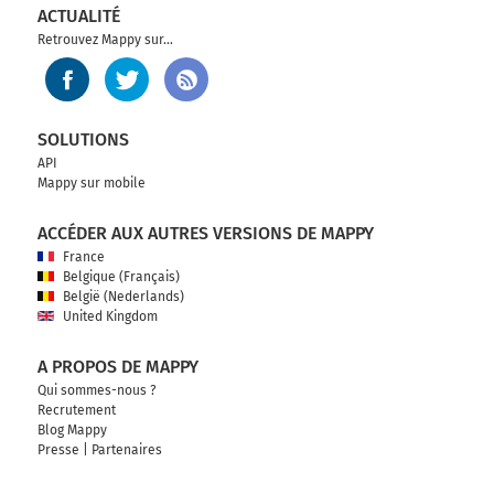
723 km
ACTUALITÉ
Continuer Quai de la Rapée sur 130 mètres
Retrouvez Mappy sur...
723 km
Continuer Pont Morland sur 150 mètres
SOLUTIONS
Pont Morland
API
Mappy sur mobile
723 km
ACCÉDER AUX AUTRES VERSIONS DE MAPPY
Continuer Boulevard Morland sur 450 mètres
France
723 km
Belgique (Français)
België (Nederlands)
Tourner légèrement à droite sur Quai des
United Kingdom
Célestins et continuer sur 400 mètres
A PROPOS DE MAPPY
724 km
Qui sommes-nous ?
Continuer Quai de l'Hôtel de Ville sur 600 mètres
Recrutement
Blog Mappy
724 km
Presse
|
Partenaires
Tourner à droite sur Place de l'Hôtel de Ville et