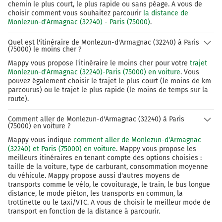
chemin le plus court, le plus rapide ou sans péage. A vous de
A1
choisir comment vous souhaitez parcourir
la distance de
LILLE
Monlezun-d'Armagnac (32240) - Paris (75000)
.
PARIS
PALAISEAU
Quel est l'itinéraire de Monlezun-d'Armagnac (32240) à Paris
MASSY-CENTRE
(75000) le moins cher ?
Mappy vous propose l'itinéraire le moins cher pour votre
trajet
703 km
Monlezun-d'Armagnac (32240)-Paris (75000) en voiture
. Vous
pouvez également choisir le trajet le plus court (le moins de km
Sortir et rejoindre A10. Continuer sur 220 mètres
parcourus) ou le trajet le plus rapide (le moins de temps sur la
route).
A10
E05
E50
N20
Comment aller de Monlezun-d'Armagnac (32240) à Paris
LILLE
(75000) en voiture ?
METZ-NANCY
Mappy vous indique
comment aller de Monlezun-d'Armagnac
RUNGIS
(32240) et Paris (75000) en voiture
. Mappy vous propose les
ORLY
meilleurs itinéraires en tenant compte des options choisies :
PARIS
taille de la voiture, type de carburant, consommation moyenne
LONGJUMEAU
du véhicule. Mappy propose aussi d'autres moyens de
transports comme le vélo, le covoiturage, le train, le bus longue
703 km
distance, le mode piéton, les transports en commun, la
trottinette ou le taxi/VTC. A vous de choisir le meilleur mode de
Prendre à gauche et rejoindre A10 E5 E50.
transport en fonction de la distance à parcourir.
Continuer sur 3,4 kilomètres