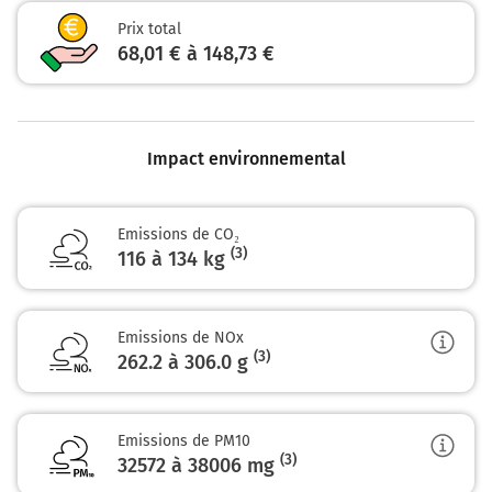
Prendre à droite et rejoindre A630 E70 E5.
Prix total
Continuer sur 3,8 kilomètres
68,01 € à 148,73 €
rocade extérieure
A10
PARIS
LYON
Impact environnemental
A89
BORDEAUX
BÈGLES
Emissions de CO₂
GARE ST JEAN
(3)
116 à 134 kg
A630
141 km
Emissions de NOx
(3)
262.2 à 306.0
g
Continuer E70 (N230) sur 10 kilomètres
E70
E5
Emissions de PM10
A10
(3)
32572 à 38006
mg
PARIS
PÉRIGUEUX