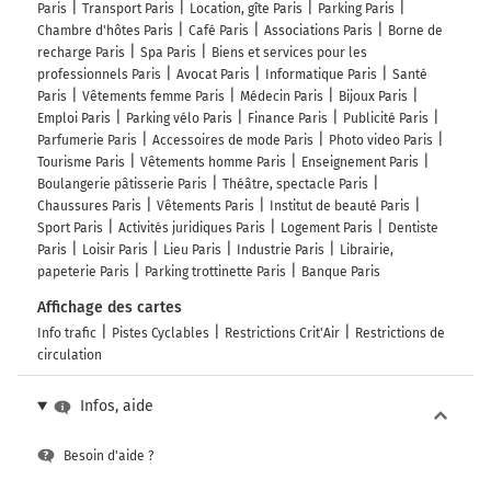
Paris
Transport Paris
Location, gîte Paris
Parking Paris
Paris-Centre
Chambre d'hôtes Paris
Café Paris
Associations Paris
Borne de
Périphérique Extérieur
recharge Paris
Spa Paris
Biens et services pour les
Palais Omnisports de Paris-Bercy
professionnels Paris
Avocat Paris
Informatique Paris
Santé
Charenton-Bercy 2
Paris
Vêtements femme Paris
Médecin Paris
Bijoux Paris
Emploi Paris
Parking vélo Paris
Finance Paris
Publicité Paris
Parfumerie Paris
Accessoires de mode Paris
Photo video Paris
720 km
Tourisme Paris
Vêtements homme Paris
Enseignement Paris
Prendre à gauche et rejoindre Quai de Bercy.
Boulangerie pâtisserie Paris
Théâtre, spectacle Paris
Continuer sur 2,4 kilomètres
Chaussures Paris
Vêtements Paris
Institut de beauté Paris
Sport Paris
Activités juridiques Paris
Logement Paris
Dentiste
Paris
Loisir Paris
Lieu Paris
Industrie Paris
Librairie,
Paris-Centre
papeterie Paris
Parking trottinette Paris
Banque Paris
Palais Omnisports de Paris-Bercy
Affichage des cartes
Quai de Bercy
Info trafic
Pistes Cyclables
Restrictions Crit'Air
Restrictions de
Quai de la Rapée
circulation
722 km
Infos, aide
Tourner à gauche sur Quai de la Rapée et
continuer sur 130 mètres
Besoin d'aide ?