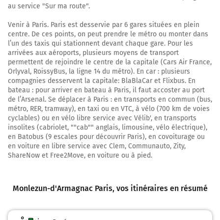
au service "Sur ma route".
Au rond-point, prendre la 1ère sortie sur D9 et
continuer sur 350 mètres
Venir à Paris. Paris est desservie par 6 gares situées en plein
centre. De ces points, on peut prendre le métro ou monter dans
34,9 km
l’un des taxis qui stationnent devant chaque gare. Pour les
arrivées aux aéroports, plusieurs moyens de transport
Tourner à droite sur la voie et continuer sur 700
permettent de rejoindre le centre de la capitale (Cars Air France,
mètres
Orlyval, RoissyBus, la ligne 14 du métro). En car : plusieurs
Prendre un ticket (Péage Roquefort)
compagnies desservent la capitale: BlaBlaCar et Flixbus. En
bateau : pour arriver en bateau à Paris, il faut accoster au port
35,6 km
de l’Arsenal. Se déplacer à Paris : en transports en commun (bus,
métro, RER, tramway), en taxi ou en VTC, à vélo (700 km de voies
Au rond-point, prendre la 1ère sortie sur la voie et
cyclables) ou en vélo libre service avec Vélib', en transports
continuer sur 45 mètres
insolites (cabriolet, ""cab"" anglais, limousine, vélo électrique),
en Batobus (9 escales pour découvrir Paris), en covoiturage ou
35,7 km
en voiture en libre service avec Clem, Communauto, Zity,
ShareNow et Free2Move, en voiture ou à pied.
Prendre à droite et rejoindre la voie. Continuer
sur 200 mètres
Monlezun-d'Armagnac Paris
35,9 km
, vos itinéraires en résumé
Continuer et rejoindre A65 E7. Continuer sur 59
kilomètres