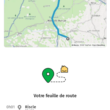
Votre feuille de route
0h01
Riscle