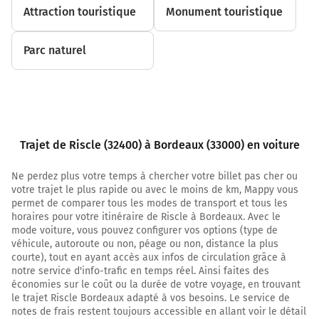
Villeneuve-sur-Lot
Attraction touristique
Monument touristique
Mont-de-Marsan
Parc naturel
A65
119 km
Prendre à droite et rejoindre A62. Continuer sur 42
kilomètres
Trajet de Riscle (32400) à Bordeaux (33000) en voiture
A62
E72
BORDEAUX
Ne perdez plus votre temps à chercher votre billet pas cher ou
LIBOURNE
votre trajet le plus rapide ou avec le moins de km, Mappy vous
permet de comparer tous les modes de transport et tous les
horaires pour votre itinéraire de Riscle à Bordeaux. Avec le
Autoroute des Deux Mers
mode voiture, vous pouvez configurer vos options (type de
véhicule, autoroute ou non, péage ou non, distance la plus
Payer 22,90 € (Péage Saint Selve)
courte), tout en ayant accès aux infos de circulation grâce à
notre service d'info-trafic en temps réel. Ainsi faites des
161 km
économies sur le coût ou la durée de votre voyage, en trouvant
le trajet Riscle Bordeaux adapté à vos besoins. Le service de
Prendre à droite et rejoindre A630 E5 E70. Continuer sur
notes de frais restent toujours accessible en allant voir le détail
3,8 kilomètres