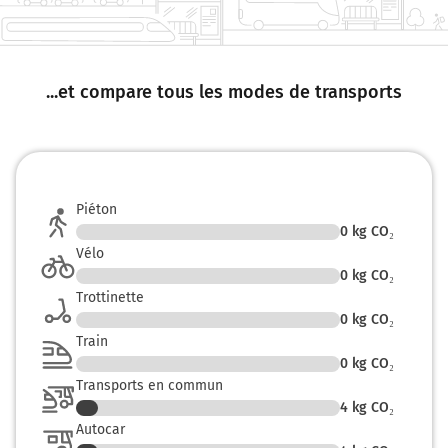
...et compare tous les modes de transports
Piéton
0
kg CO₂
Vélo
0
kg CO₂
Trottinette
0
kg CO₂
Train
0
kg CO₂
Transports en commun
4
kg CO₂
Autocar