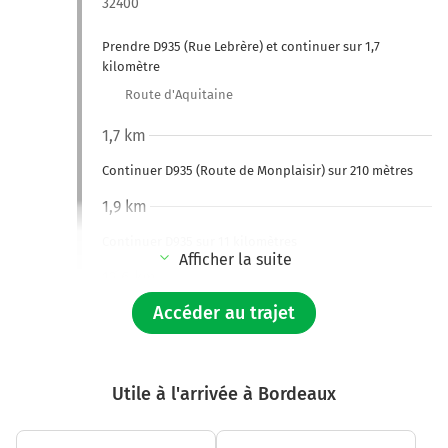
32400
Prendre D935 (Rue Lebrère) et continuer sur 1,7
kilomètre
Route d'Aquitaine
1,7 km
Continuer D935 (Route de Monplaisir) sur 210 mètres
1,9 km
Continuer D935 sur 11 kilomètres
Afficher la suite
12,6 km
Accéder au trajet
Au rond-point, prendre la 1ère sortie sur D935 et
continuer sur 2,4 kilomètres
15,0 km
Utile à l'arrivée à Bordeaux
Au rond-point, prendre la 2ème sortie sur D935 et
continuer sur 1 kilomètre