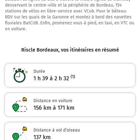
desservant le centre-ville et la périphérie de Bordeau, 154
167 km
stations de vélos en libre-service avec VCub. Pour le bâteau:
RDV sur les quais de la Garonne et montez à bord des navettes
Continuer la voie sur 75 mètres
fluviales BatCUB. Enfin, promenez vous à pied, en taxi, en VTC ou
en voiture.
BORDEAUX-CENTRE
ST JEAN
M.I.N. Bordeaux
Riscle Bordeaux
, vos itinéraires en résumé
167 km
Durée
Continuer Boulevard des Frères Moga sur 1,8 kilomètre
(1)
1 h 39 à 2 h 32
Boulevard des Frères Moga
169 km
Distance en voiture
Prendre à gauche et rejoindre Quai Sainte-Croix.
156 km à 171 km
Continuer sur 600 mètres
Boulevard des Frères Moga
Distance à vol d’oiseau
169 km
137
km