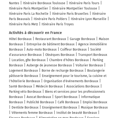
Nantes
Itinéraire Bordeaux Toulouse
Itinéraire Paris Tours
Itinéraire Paris Montpellier
Itinéraire Montpellier Toulouse
Itinéraire Paris La Rochelle
Itinéraire Paris Bruxelles
Itinéraire
Paris Beauvais
Itinéraire Paris Poitiers
Itinéraire Lyon Marseille
Itinéraire Paris Metz
Itinéraire Paris Troyes
Activités à découvrir en France
Hôtel Bordeaux
Restaurant Bordeaux
Garage Bordeaux
Maison
Bordeaux
Entreprise de bâtiment Bordeaux
Agence immobilière
Bordeaux
Auto-moto Bordeaux
Coiffeur Bordeaux
Société
d'assurance Bordeaux
Obsèques Bordeaux
Transport Bordeaux
Location, gîte Bordeaux
Chambre d'hôtes Bordeaux
Parking
Bordeaux
Auberge de jeunesse Bordeaux
Voiturier Bordeaux
Logement Bordeaux
Borne de recharge Bordeaux
Boulangerie
pâtisserie Bordeaux
Enseignement pour le tourisme, la cuisine et
l'hôtellerie Bordeaux
Organisation d'événements Bordeaux
Santé Bordeaux
Médecin Bordeaux
Associations Bordeaux
Parking vélo Bordeaux
Biens et services pour les professionnels
Bordeaux
Avocat Bordeaux
Sport Bordeaux
Informatique
Bordeaux
Publicité Bordeaux
Café Bordeaux
Emploi Bordeaux
Dentiste Bordeaux
Enseignement Bordeaux
Musique Bordeaux
Vêtements femme Bordeaux
Institut de beauté Bordeaux