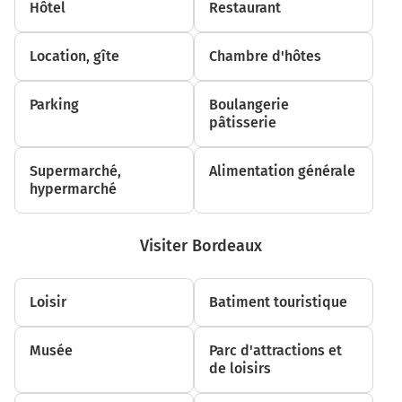
Hôtel
Restaurant
16,1 km
Au rond-point, prendre la 2ème sortie sur D935 et
Location, gîte
Chambre d'hôtes
continuer sur 3,2 kilomètres
19,3 km
Parking
Boulangerie
pâtisserie
Au rond-point, prendre la 3ème sortie sur la voie et
continuer sur 450 mètres
Prendre un ticket (Péage Aire Sur L'adour N)
Supermarché,
Alimentation générale
hypermarché
19,8 km
Au rond-point, prendre la 1ère sortie sur la voie et
Visiter Bordeaux
continuer sur 15 mètres
19,8 km
Loisir
Batiment touristique
Prendre à droite et rejoindre A65 E7. Continuer sur 99
kilomètres
Musée
Parc d'attractions et
de loisirs
A65
E7
Bordeaux