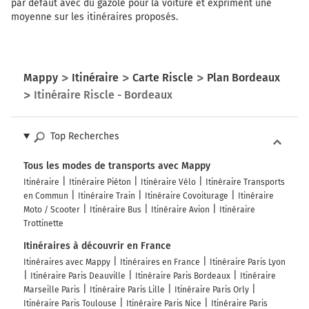
par défaut avec du gazole pour la voiture et expriment une
moyenne sur les itinéraires proposés.
Mappy
Itinéraire
Carte Riscle
Plan Bordeaux
Itinéraire Riscle - Bordeaux
Top Recherches
Tous les modes de transports avec Mappy
Itinéraire
Itinéraire Piéton
Itinéraire Vélo
Itinéraire Transports
en Commun
Itinéraire Train
Itinéraire Covoiturage
Itinéraire
Moto / Scooter
Itinéraire Bus
Itinéraire Avion
Itinéraire
Trottinette
Itinéraires à découvrir en France
Itinéraires avec Mappy
Itinéraires en France
Itinéraire Paris Lyon
Itinéraire Paris Deauville
Itinéraire Paris Bordeaux
Itinéraire
Marseille Paris
Itinéraire Paris Lille
Itinéraire Paris Orly
Itinéraire Paris Toulouse
Itinéraire Paris Nice
Itinéraire Paris