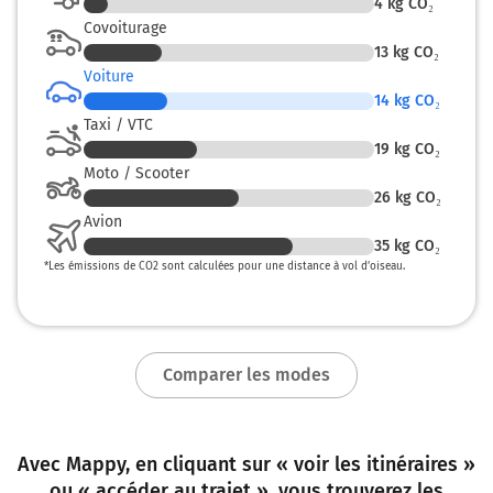
4
kg CO₂
Covoiturage
13
kg CO₂
Voiture
14
kg CO₂
Taxi / VTC
19
kg CO₂
Moto / Scooter
26
kg CO₂
Avion
35
kg CO₂
*
Les émissions de CO2 sont calculées pour une distance à vol d’oiseau.
Comparer les modes
Avec Mappy, en cliquant sur « voir les itinéraires »
ou « accéder au trajet », vous trouverez les