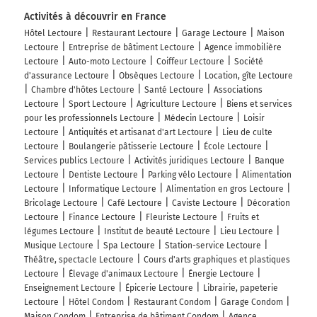
Activités à découvrir en France
Hôtel Lectoure
Restaurant Lectoure
Garage Lectoure
Maison
Lectoure
Entreprise de bâtiment Lectoure
Agence immobilière
Lectoure
Auto-moto Lectoure
Coiffeur Lectoure
Société
d'assurance Lectoure
Obsèques Lectoure
Location, gîte Lectoure
Chambre d'hôtes Lectoure
Santé Lectoure
Associations
Lectoure
Sport Lectoure
Agriculture Lectoure
Biens et services
pour les professionnels Lectoure
Médecin Lectoure
Loisir
Lectoure
Antiquités et artisanat d'art Lectoure
Lieu de culte
Lectoure
Boulangerie pâtisserie Lectoure
École Lectoure
Services publics Lectoure
Activités juridiques Lectoure
Banque
Lectoure
Dentiste Lectoure
Parking vélo Lectoure
Alimentation
Lectoure
Informatique Lectoure
Alimentation en gros Lectoure
Bricolage Lectoure
Café Lectoure
Caviste Lectoure
Décoration
Lectoure
Finance Lectoure
Fleuriste Lectoure
Fruits et
légumes Lectoure
Institut de beauté Lectoure
Lieu Lectoure
Musique Lectoure
Spa Lectoure
Station-service Lectoure
Théâtre, spectacle Lectoure
Cours d'arts graphiques et plastiques
Lectoure
Élevage d'animaux Lectoure
Énergie Lectoure
Enseignement Lectoure
Épicerie Lectoure
Librairie, papeterie
Lectoure
Hôtel Condom
Restaurant Condom
Garage Condom
Maison Condom
Entreprise de bâtiment Condom
Agence