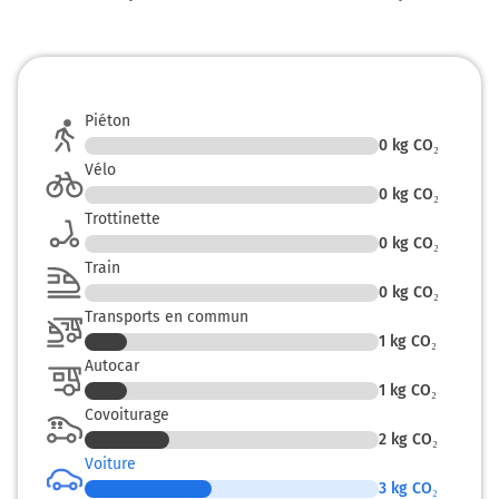
Piéton
0
kg CO₂
Vélo
0
kg CO₂
Trottinette
0
kg CO₂
Train
0
kg CO₂
Transports en commun
1
kg CO₂
Autocar
1
kg CO₂
Covoiturage
2
kg CO₂
Voiture
3
kg CO₂