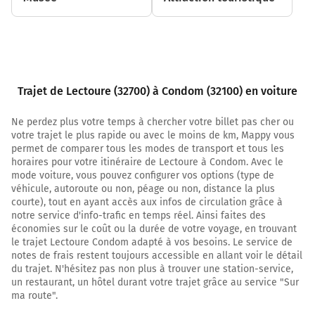
Tourner à gauche sur Rue du Four l'Évêque et continuer
sur 130 mètres
21,8 km
Tourner légèrement à droite sur Place Saint-Pierre et
continuer sur 85 mètres
Trajet de Lectoure (32700) à Condom (32100) en voiture
Condom
0h21
Ne perdez plus votre temps à chercher votre billet pas cher ou
32100
votre trajet le plus rapide ou avec le moins de km, Mappy vous
permet de comparer tous les modes de transport et tous les
horaires pour votre itinéraire de Lectoure à Condom. Avec le
mode voiture, vous pouvez configurer vos options (type de
véhicule, autoroute ou non, péage ou non, distance la plus
courte), tout en ayant accès aux infos de circulation grâce à
notre service d'info-trafic en temps réel. Ainsi faites des
économies sur le coût ou la durée de votre voyage, en trouvant
le trajet Lectoure Condom adapté à vos besoins. Le service de
notes de frais restent toujours accessible en allant voir le détail
du trajet. N'hésitez pas non plus à trouver une station-service,
un restaurant, un hôtel durant votre trajet grâce au service "Sur
ma route".