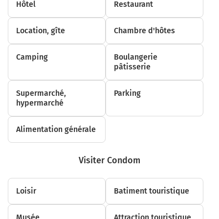
Hôtel
Restaurant
Tourner à gauche sur la voie et continuer sur 120
mètres
Location, gîte
Chambre d'hôtes
1,1 km
Camping
Boulangerie
Tourner à droite sur D7 D36 (Route de Condom) et
pâtisserie
continuer sur 16 kilomètres
D7
Supermarché,
Parking
hypermarché
16,7 km
Continuer D7 D204 (Grand Rue) sur 1 kilomètre
Alimentation générale
17,7 km
Continuer D7 (Route de Condom) sur 3,8 kilomètres
Visiter Condom
21,5 km
Loisir
Batiment touristique
Continuer Boulevard de la Libération sur 220 mètres
21,7 km
Musée
Attraction touristique