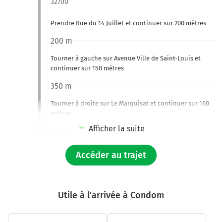
32700
Prendre Rue du 14 Juillet et continuer sur 200 mètres
200 m
Tourner à gauche sur Avenue Ville de Saint-Louis et
continuer sur 150 mètres
350 m
Tourner à droite sur Le Marquisat et continuer sur 160
mètres
Afficher la suite
500 m
Tourner légèrement à droite sur Le Marquisat et
Accéder au trajet
continuer sur 140 mètres
650 m
Tourner à gauche sur Côte du Marquisat et continuer
Utile à l'arrivée à Condom
sur 300 mètres
1,0 km