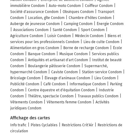
immobilière Condom
Auto-moto Condom
Coiffeur Condom
Société d'assurance Condom
Obsèques Condom
Transport
Condom
Location, gîte Condom
Chambre d'hôtes Condom
Auberge de jeunesse Condom
Camping Condom
Énergie Condom
Associations Condom
Santé Condom
Sport Condom
Agriculture Condom
Loisir Condom
Médecin Condom
Biens et
services pour les professionnels Condom
Lieu de culte Condom
Alimentation en gros Condom
Borne de recharge Condom
École
Condom
Banque Condom
Musique Condom
Services publics
Condom
Antiquités et artisanat d'art Condom
Institut de beauté
Condom
Boulangerie pâtisserie Condom
Supermarché,
hypermarché Condom
Caviste Condom
Station-service Condom
Bricolage Condom
Élevage d'animaux Condom
Lieu Condom
Publicité Condom
Café Condom
Informatique Condom
Parking
Condom
Centre équestre et d'équitation Condom
Industrie
Condom
Théâtre, spectacle Condom
Travaux publics Condom
Vêtements Condom
Vêtements femme Condom
Activités
juridiques Condom
Affichage des cartes
Info trafic
Pistes Cyclables
Restrictions Crit'Air
Restrictions de
circulation