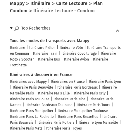
Mappy
Itinéraire
Carte Lectoure
Plan
Condom
Itinéraire Lectoure - Condom
Top Recherches
Tous les modes de transports avec Mappy
Itinéraire
Itinéraire Piéton
Itinéraire Vélo
Itinéraire Transports
en Commun
Itinéraire Train
Itinéraire Covoiturage
Itinéraire
Moto / Scooter
Itinéraire Bus
Itinéraire Avion
Itinéraire
Trottinette
Itinéraires à découvrir en France
Itinéraires avec Mappy
Itinéraires en France
Itinéraire Paris Lyon
Itinéraire Paris Deauville
Itinéraire Paris Bordeaux
Itinéraire
Marseille Paris
Itinéraire Paris Lille
Itinéraire Paris Orly
Itinéraire Paris Toulouse
Itinéraire Paris Nice
Itinéraire Paris
Nantes
Itinéraire Bordeaux Toulouse
Itinéraire Paris Tours
Itinéraire Paris Montpellier
Itinéraire Montpellier Toulouse
Itinéraire Paris La Rochelle
Itinéraire Paris Bruxelles
Itinéraire
Paris Beauvais
Itinéraire Paris Poitiers
Itinéraire Lyon Marseille
Itinéraire Paris Metz
Itinéraire Paris Troyes