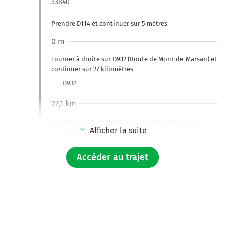
33840
Prendre D114 et continuer sur 5 mètres
0 m
Tourner à droite sur D932 (Route de Mont-de-Marsan) et
continuer sur 27 kilomètres
D932
27,1 km
Au rond-point, prendre la 3ème sortie sur D932n et
Afficher la suite
continuer sur 2,3 kilomètres
29,4 km
Accéder au trajet
Tourner à gauche sur D626 D932n (Rue Gambetta) et
continuer sur 230 mètres
29,7 km
Au rond-point, prendre la 1ère sortie sur D932n (Rue
Laubaner) et continuer sur 800 mètres