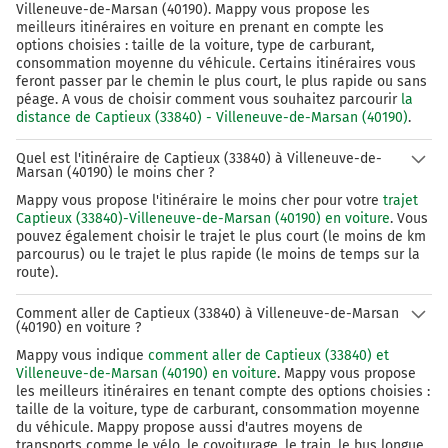
Villeneuve-de-Marsan (40190). Mappy vous propose les
meilleurs itinéraires en voiture en prenant en compte les
options choisies : taille de la voiture, type de carburant,
consommation moyenne du véhicule. Certains itinéraires vous
feront passer par le chemin le plus court, le plus rapide ou sans
péage. A vous de choisir comment vous souhaitez parcourir
la
distance de Captieux (33840) - Villeneuve-de-Marsan (40190)
.
Quel est l'itinéraire de Captieux (33840) à Villeneuve-de-
Marsan (40190) le moins cher ?
Mappy vous propose l'itinéraire le moins cher pour votre
trajet
Captieux (33840)-Villeneuve-de-Marsan (40190) en voiture
. Vous
pouvez également choisir le trajet le plus court (le moins de km
parcourus) ou le trajet le plus rapide (le moins de temps sur la
route).
Comment aller de Captieux (33840) à Villeneuve-de-Marsan
(40190) en voiture ?
Mappy vous indique
comment aller de Captieux (33840) et
Villeneuve-de-Marsan (40190) en voiture
. Mappy vous propose
les meilleurs itinéraires en tenant compte des options choisies :
taille de la voiture, type de carburant, consommation moyenne
du véhicule. Mappy propose aussi d'autres moyens de
transports comme le vélo, le covoiturage, le train, le bus longue