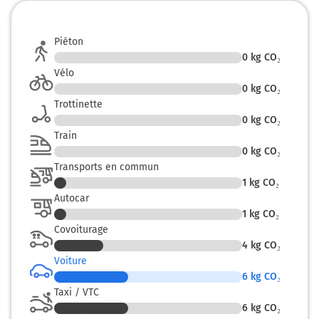
Piéton
0
kg CO₂
Vélo
0
kg CO₂
Trottinette
0
kg CO₂
Train
0
kg CO₂
Transports en commun
1
kg CO₂
Autocar
1
kg CO₂
Covoiturage
4
kg CO₂
Voiture
6
kg CO₂
Taxi / VTC
6
kg CO₂