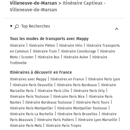
Villeneuve-de-Marsan
Itinéraire Captieux -
Villeneuve-de-Marsan
Top Recherches
Tous les modes de transports avec Mappy
Itinéraire
Itinéraire Piéton
Itinéraire Vélo
Itinéraire Transports
en Commun
Itinéraire Train
Itinéraire Covoiturage
Itinéraire
Moto / Scooter
Itinéraire Bus
Itinéraire Avion
Itinéraire
Trottinette
Itinéraires à découvrir en France
Itinéraires avec Mappy
Itinéraires en France
Itinéraire Paris Lyon
Itinéraire Paris Deauville
Itinéraire Paris Bordeaux
Itinéraire
Marseille Paris
Itinéraire Paris Lille
Itinéraire Paris Orly
Itinéraire Paris Toulouse
Itinéraire Paris Nice
Itinéraire Paris
Nantes
Itinéraire Bordeaux Toulouse
Itinéraire Paris Tours
Itinéraire Paris Montpellier
Itinéraire Montpellier Toulouse
Itinéraire Paris La Rochelle
Itinéraire Paris Bruxelles
Itinéraire
Paris Beauvais
Itinéraire Paris Poitiers
Itinéraire Lyon Marseille
Itinéraire Paris Metz
Itinéraire Paris Troyes