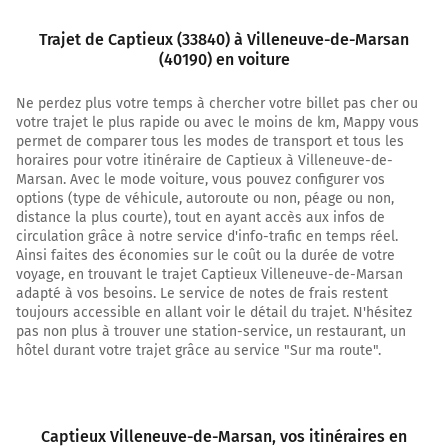
Rue Laubaner
Trajet de Captieux (33840) à Villeneuve-de-Marsan
(40190) en voiture
30,4 km
Tourner à gauche sur D932n D934 (D934) et continuer
Ne perdez plus votre temps à chercher votre billet pas cher ou
sur 1,1 kilomètre
votre trajet le plus rapide ou avec le moins de km, Mappy vous
permet de comparer tous les modes de transport et tous les
31,5 km
horaires pour votre itinéraire de Captieux à Villeneuve-de-
Marsan. Avec le mode voiture, vous pouvez configurer vos
Continuer D932n D934 (D934) sur 12 kilomètres
options (type de véhicule, autoroute ou non, péage ou non,
distance la plus courte), tout en ayant accès aux infos de
44,0 km
circulation grâce à notre service d'info-trafic en temps réel.
Ainsi faites des économies sur le coût ou la durée de votre
Prendre à droite et rejoindre D934e. Continuer sur 1,6
voyage, en trouvant le trajet Captieux Villeneuve-de-Marsan
kilomètre
adapté à vos besoins. Le service de notes de frais restent
Avenue d'Aquitaine
toujours accessible en allant voir le détail du trajet. N'hésitez
pas non plus à trouver une station-service, un restaurant, un
45,5 km
hôtel durant votre trajet grâce au service "Sur ma route".
Tourner à droite sur Rue de la Birole et continuer sur
110 mètres
Captieux Villeneuve-de-Marsan
, vos itinéraires en
45,6 km