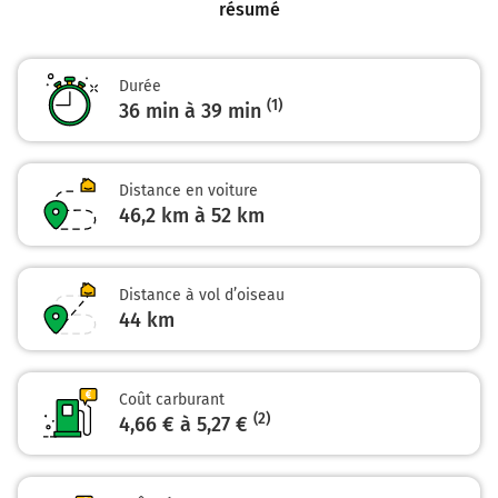
résumé
Continuer Rue Félix Arnaudin sur 170 mètres
45,8 km
Durée
(1)
36 min à 39 min
Tourner à gauche sur Allée d'Haussez et continuer sur
45 mètres
45,8 km
Distance en voiture
Continuer D1 (Rue du 8 Mai 1945) sur 10 mètres
46,2 km à 52 km
45,9 km
Tourner à gauche sur Rue Lutter Sandersdorf et
Distance à vol d’oiseau
continuer sur 180 mètres
44
km
Villeneuve-de-Marsan
0h36
40190
Coût carburant
(2)
4,66 € à 5,27 €