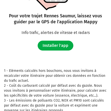
191 km
Pour votre trajet Rennes Saumur, laissez vous
Au rond-point, prendre la 4ème sortie sur Rue du
guider par le GPS de l'application Mappy
Carrousel et continuer sur 350 mètres
191 km
Info trafic, alertes de vitesse et radars
Au rond-point, prendre la 2ème sortie sur
Installer l'app
Boulevard du Général Weygand et continuer sur
210 mètres
191 km
Au rond-point, prendre la 2ème sortie sur
1 -
Eléments calculés hors bouchons, nous vous invitons à
Boulevard du Maréchal de Lattre de Tassigny et
recalculer votre itinéraire pour obtenir ces données en fonction
continuer sur 350 mètres
du trafic actuel.
2 -
Coût du carburant calculé par défaut avec du gazole. Nous
192 km
vous invitons à personnaliser votre itinéraire, pour calculer avec
les spécificités de votre voiture (essence, électrique, etc...).
Au rond-point, prendre la 2ème sortie sur
3 -
Les émissions de polluants CO2, NOX et PM10 sont calculés
Boulevard Benjamin Delessert et continuer sur
par défaut avec du gazole pour la voiture et expriment une
750 mètres
moyenne sur les itinéraires proposés.