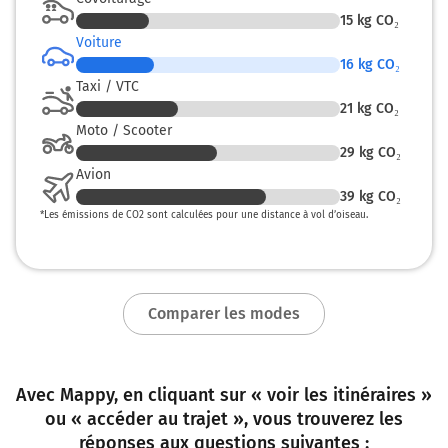
Continuer D106 sur 11 kilomètres
15
kg CO₂
D106
Voiture
Avenue de l'Atlantique
16
kg CO₂
Quai Gambetta
Taxi / VTC
21
kg CO₂
130 km
Moto / Scooter
29
kg CO₂
Continuer A11 E60 E501 sur 16 kilomètres
Avion
L'Océane
39
kg CO₂
*
Les émissions de CO2 sont calculées pour une distance à vol d’oiseau.
146 km
Prendre à droite et rejoindre A85. Continuer sur
37 kilomètres
Comparer les modes
A85
E60
SAUMUR
TOURS
Avec Mappy, en cliquant sur « voir les itinéraires »
Prendre un ticket (Péage Corzé)
ou « accéder au trajet », vous trouverez les
réponses aux questions suivantes :