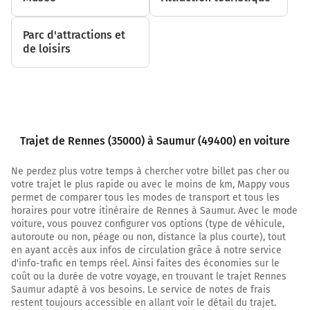
4,0 km
Parc d'attractions et
de loisirs
Continuer D173 (Rue de Vern) sur 450 mètres
4,5 km
Au rond-point, prendre la 2ème sortie sur D173
(Rue de Vern) et continuer sur 180 mètres
4,6 km
Trajet de Rennes (35000) à Saumur (49400) en voiture
Au rond-point, prendre la 1ère sortie sur D173
Ne perdez plus votre temps à chercher votre billet pas cher ou
(Rue de Vern) et continuer sur 200 mètres
votre trajet le plus rapide ou avec le moins de km, Mappy vous
permet de comparer tous les modes de transport et tous les
4,8 km
horaires pour votre itinéraire de Rennes à Saumur. Avec le mode
voiture, vous pouvez configurer vos options (type de véhicule,
Au rond-point, prendre la 2ème sortie sur D173
autoroute ou non, péage ou non, distance la plus courte), tout
(Rue de Vern) et continuer sur 300 mètres
en ayant accès aux infos de circulation grâce à notre service
Rue de Vern
d'info-trafic en temps réel. Ainsi faites des économies sur le
coût ou la durée de votre voyage, en trouvant le trajet Rennes
5,2 km
Saumur adapté à vos besoins. Le service de notes de frais
restent toujours accessible en allant voir le détail du trajet.