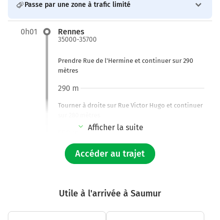
Passe par une zone à trafic limité
0h01
Rennes
35000-35700
Prendre Rue de l'Hermine et continuer sur 290
mètres
290 m
Tourner à droite sur Rue Victor Hugo et continuer
sur 280 mètres
Afficher la suite
550 m
Continuer Rue Martenot sur 180 mètres
Accéder au trajet
750 m
Tourner à droite sur Rue de Viarmes et continuer
Utile à l'arrivée à Saumur
sur 120 mètres
850 m