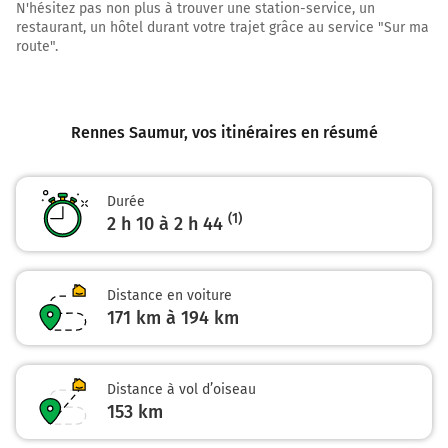
Au rond-point, prendre la 2ème sortie sur D173
N'hésitez pas non plus à trouver une station-service, un
(Rue de Vern) et continuer sur 750 mètres
restaurant, un hôtel durant votre trajet grâce au service "Sur ma
route".
5,9 km
Au rond-point, prendre la 2ème sortie sur D173 et
continuer sur 3,7 kilomètres
Rennes Saumur
, vos itinéraires en résumé
9,6 km
Au rond-point, prendre la 2ème sortie sur D173 (La
Durée
Petite Fossé) et continuer sur 550 mètres
(1)
2 h 10 à 2 h 44
10,1 km
Au rond-point, prendre la 3ème sortie sur D163
Distance en voiture
(D173) et continuer sur 6,3 kilomètres
171 km à 194 km
D173
16,4 km
Distance à vol d’oiseau
Continuer D41 sur 41 kilomètres
153
km
D41