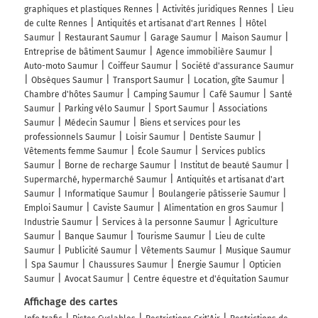
graphiques et plastiques Rennes
Activités juridiques Rennes
Lieu
de culte Rennes
Antiquités et artisanat d'art Rennes
Hôtel
Saumur
Restaurant Saumur
Garage Saumur
Maison Saumur
Entreprise de bâtiment Saumur
Agence immobilière Saumur
Auto-moto Saumur
Coiffeur Saumur
Société d'assurance Saumur
Obsèques Saumur
Transport Saumur
Location, gîte Saumur
Chambre d'hôtes Saumur
Camping Saumur
Café Saumur
Santé
Saumur
Parking vélo Saumur
Sport Saumur
Associations
Saumur
Médecin Saumur
Biens et services pour les
professionnels Saumur
Loisir Saumur
Dentiste Saumur
Vêtements femme Saumur
École Saumur
Services publics
Saumur
Borne de recharge Saumur
Institut de beauté Saumur
Supermarché, hypermarché Saumur
Antiquités et artisanat d'art
Saumur
Informatique Saumur
Boulangerie pâtisserie Saumur
Emploi Saumur
Caviste Saumur
Alimentation en gros Saumur
Industrie Saumur
Services à la personne Saumur
Agriculture
Saumur
Banque Saumur
Tourisme Saumur
Lieu de culte
Saumur
Publicité Saumur
Vêtements Saumur
Musique Saumur
Spa Saumur
Chaussures Saumur
Énergie Saumur
Opticien
Saumur
Avocat Saumur
Centre équestre et d'équitation Saumur
Affichage des cartes