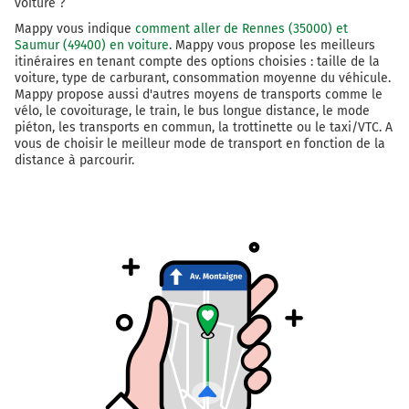
voiture ?
Tours
Parc Maupassant de Bois-Savary
Mappy vous indique
comment aller de Rennes (35000) et
Saumur (49400) en voiture
. Mappy vous propose les meilleurs
D767
itinéraires en tenant compte des options choisies : taille de la
voiture, type de carburant, consommation moyenne du véhicule.
Mappy propose aussi d'autres moyens de transports comme le
184 km
vélo, le covoiturage, le train, le bus longue distance, le mode
piéton, les transports en commun, la trottinette ou le taxi/VTC. A
Au rond-point, prendre la 3ème sortie sur D347
vous de choisir le meilleur mode de transport en fonction de la
(Rue de la Fresnaie) et continuer sur 2,4
distance à parcourir.
kilomètres
187 km
Au rond-point, prendre la 2ème sortie sur D347 et
continuer sur 4,1 kilomètres
D347
191 km
Sortir et rejoindre Rond-Point du Carrousel.
Continuer sur 160 mètres
Saumur-Centre