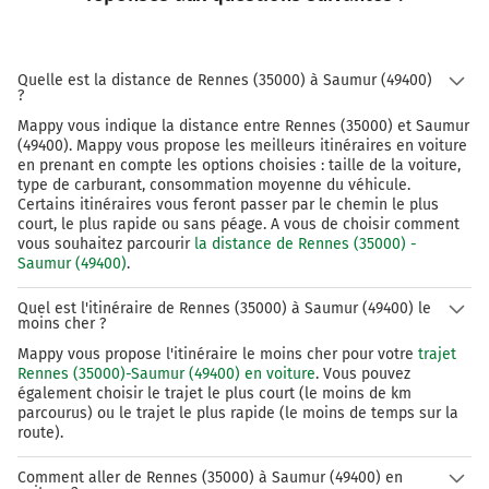
183 km
Sortir et rejoindre la voie. Continuer sur 450
mètres
Quelle est la distance de Rennes (35000) à Saumur (49400)
?
3
Mappy vous indique la distance entre Rennes (35000) et Saumur
SAUMUR
(49400). Mappy vous propose les meilleurs itinéraires en voiture
en prenant en compte les options choisies : taille de la voiture,
183 km
type de carburant, consommation moyenne du véhicule.
Certains itinéraires vous feront passer par le chemin le plus
Prendre à droite et rejoindre D767. Continuer sur
court, le plus rapide ou sans péage. A vous de choisir comment
vous souhaitez parcourir
la distance de Rennes (35000) -
600 mètres
Saumur (49400)
.
Payer 6,50 € (Péage Vivy)
Quel est l'itinéraire de Rennes (35000) à Saumur (49400) le
moins cher ?
184 km
Mappy vous propose l'itinéraire le moins cher pour votre
trajet
Rennes (35000)-Saumur (49400) en voiture
. Vous pouvez
Au rond-point, prendre la 1ère sortie sur D767 et
également choisir le trajet le plus court (le moins de km
continuer sur 550 mètres
parcourus) ou le trajet le plus rapide (le moins de temps sur la
route).
Allonnes
Comment aller de Rennes (35000) à Saumur (49400) en
Bourgueil