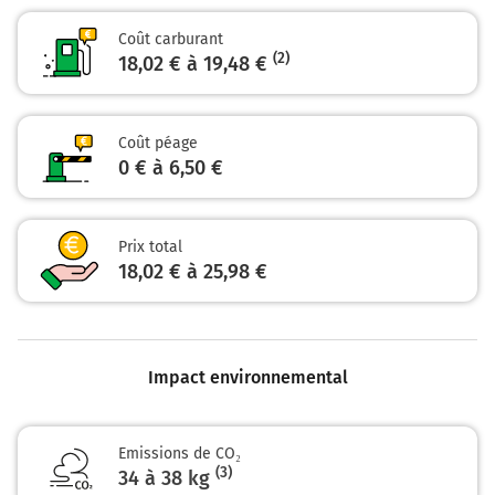
Rue de Bruxelles
Coût carburant
D94
(2)
18,02 € à 19,48 €
58 km
Au rond-point, prendre la 2ème sortie sur D775 et
Coût péage
continuer sur 4,1 kilomètres
0 € à 6,50 €
62 km
Au rond-point, prendre la 2ème sortie sur D775 et
continuer sur 18 kilomètres
Prix total
18,02 € à 25,98 €
Pouancé
80 km
Impact environnemental
Au rond-point, prendre la 3ème sortie sur D775 et
continuer sur 5,8 kilomètres
Emissions de CO₂
Angers
(3)
34 à 38 kg
Segré