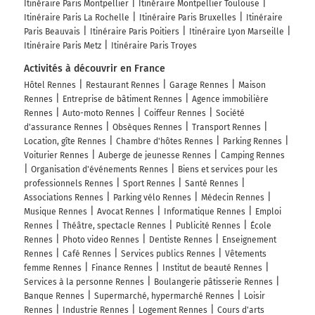
Itinéraire Paris Montpellier
Itinéraire Montpellier Toulouse
Itinéraire Paris La Rochelle
Itinéraire Paris Bruxelles
Itinéraire
Paris Beauvais
Itinéraire Paris Poitiers
Itinéraire Lyon Marseille
Itinéraire Paris Metz
Itinéraire Paris Troyes
Activités à découvrir en France
Hôtel Rennes
Restaurant Rennes
Garage Rennes
Maison
Rennes
Entreprise de bâtiment Rennes
Agence immobilière
Rennes
Auto-moto Rennes
Coiffeur Rennes
Société
d'assurance Rennes
Obsèques Rennes
Transport Rennes
Location, gîte Rennes
Chambre d'hôtes Rennes
Parking Rennes
Voiturier Rennes
Auberge de jeunesse Rennes
Camping Rennes
Organisation d'événements Rennes
Biens et services pour les
professionnels Rennes
Sport Rennes
Santé Rennes
Associations Rennes
Parking vélo Rennes
Médecin Rennes
Musique Rennes
Avocat Rennes
Informatique Rennes
Emploi
Rennes
Théâtre, spectacle Rennes
Publicité Rennes
École
Rennes
Photo video Rennes
Dentiste Rennes
Enseignement
Rennes
Café Rennes
Services publics Rennes
Vêtements
femme Rennes
Finance Rennes
Institut de beauté Rennes
Services à la personne Rennes
Boulangerie pâtisserie Rennes
Banque Rennes
Supermarché, hypermarché Rennes
Loisir
Rennes
Industrie Rennes
Logement Rennes
Cours d'arts