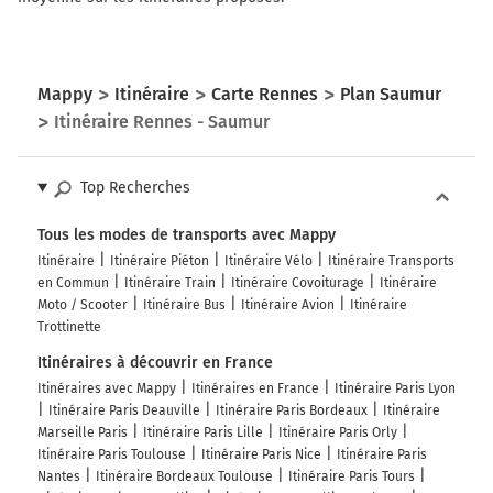
192 km
Au rond-point, prendre la 2ème sortie sur D93
(Boulevard Louis Renault) et continuer sur 260
Mappy
Itinéraire
Carte Rennes
Plan Saumur
mètres
Itinéraire Rennes - Saumur
193 km
Tourner à gauche sur D93 et continuer sur 160
Top Recherches
mètres
Tous les modes de transports avec Mappy
193 km
Itinéraire
Itinéraire Piéton
Itinéraire Vélo
Itinéraire Transports
Tourner à droite sur Rue Fardeau et continuer sur
en Commun
Itinéraire Train
Itinéraire Covoiturage
Itinéraire
230 mètres
Moto / Scooter
Itinéraire Bus
Itinéraire Avion
Itinéraire
Trottinette
193 km
Itinéraires à découvrir en France
Tourner à gauche sur Place de Verdun et
Itinéraires avec Mappy
Itinéraires en France
Itinéraire Paris Lyon
continuer sur 170 mètres
Itinéraire Paris Deauville
Itinéraire Paris Bordeaux
Itinéraire
Marseille Paris
Itinéraire Paris Lille
Itinéraire Paris Orly
Saumur
2h11
Itinéraire Paris Toulouse
Itinéraire Paris Nice
Itinéraire Paris
49400
Nantes
Itinéraire Bordeaux Toulouse
Itinéraire Paris Tours