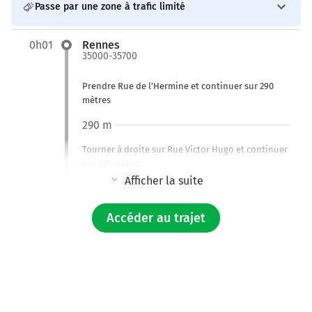
Passe par une zone à trafic limité
0h01
Rennes
35000-35700
Prendre Rue de l'Hermine et continuer sur 290
mètres
290 m
Tourner à droite sur Rue Victor Hugo et continuer
sur 280 mètres
Afficher la suite
550 m
Tourner à gauche sur Rue Martenot et continuer
Accéder au trajet
sur 190 mètres
750 m
Continuer Rue des Fossés sur 160 mètres
900 m