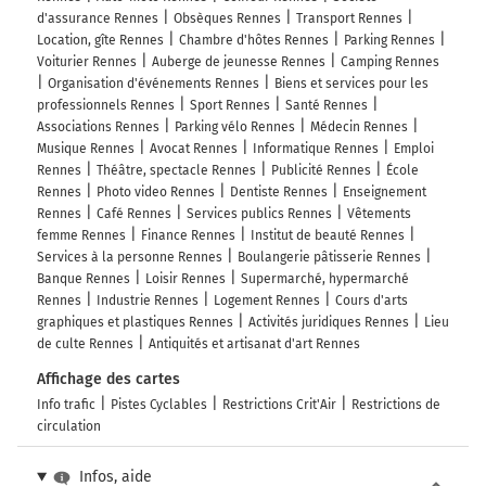
d'assurance Rennes
Obsèques Rennes
Transport Rennes
Location, gîte Rennes
Chambre d'hôtes Rennes
Parking Rennes
Voiturier Rennes
Auberge de jeunesse Rennes
Camping Rennes
Organisation d'événements Rennes
Biens et services pour les
professionnels Rennes
Sport Rennes
Santé Rennes
Associations Rennes
Parking vélo Rennes
Médecin Rennes
Musique Rennes
Avocat Rennes
Informatique Rennes
Emploi
Rennes
Théâtre, spectacle Rennes
Publicité Rennes
École
Rennes
Photo video Rennes
Dentiste Rennes
Enseignement
Rennes
Café Rennes
Services publics Rennes
Vêtements
femme Rennes
Finance Rennes
Institut de beauté Rennes
Services à la personne Rennes
Boulangerie pâtisserie Rennes
Banque Rennes
Loisir Rennes
Supermarché, hypermarché
Rennes
Industrie Rennes
Logement Rennes
Cours d'arts
graphiques et plastiques Rennes
Activités juridiques Rennes
Lieu
de culte Rennes
Antiquités et artisanat d'art Rennes
Affichage des cartes
Info trafic
Pistes Cyclables
Restrictions Crit'Air
Restrictions de
circulation
Infos, aide