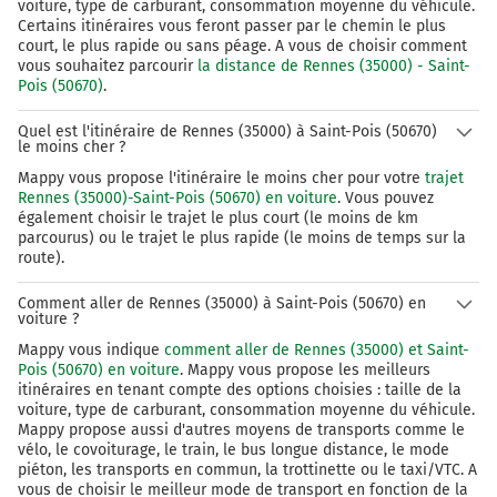
voiture, type de carburant, consommation moyenne du véhicule.
Certains itinéraires vous feront passer par le chemin le plus
105 km
court, le plus rapide ou sans péage. A vous de choisir comment
vous souhaitez parcourir
la distance de Rennes (35000) - Saint-
Tourner légèrement à gauche sur D39 (Route du
Pois (50670)
.
Mont Robert) et continuer sur 4,4 kilomètres
Quel est l'itinéraire de Rennes (35000) à Saint-Pois (50670)
110 km
le moins cher ?
Mappy vous propose l'itinéraire le moins cher pour votre
trajet
Tourner à droite sur D33 (Grande Rue) et
Rennes (35000)-Saint-Pois (50670) en voiture
. Vous pouvez
continuer sur 170 mètres
également choisir le trajet le plus court (le moins de km
parcourus) ou le trajet le plus rapide (le moins de temps sur la
Saint-Pois
1h20
route).
50670
Comment aller de Rennes (35000) à Saint-Pois (50670) en
voiture ?
Mappy vous indique
comment aller de Rennes (35000) et Saint-
Pois (50670) en voiture
. Mappy vous propose les meilleurs
itinéraires en tenant compte des options choisies : taille de la
voiture, type de carburant, consommation moyenne du véhicule.
Mappy propose aussi d'autres moyens de transports comme le
vélo, le covoiturage, le train, le bus longue distance, le mode
piéton, les transports en commun, la trottinette ou le taxi/VTC. A
vous de choisir le meilleur mode de transport en fonction de la