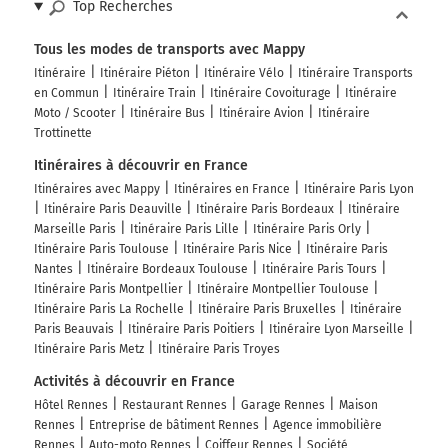
Top Recherches
Tous les modes de transports avec Mappy
Itinéraire
Itinéraire Piéton
Itinéraire Vélo
Itinéraire Transports
en Commun
Itinéraire Train
Itinéraire Covoiturage
Itinéraire
Moto / Scooter
Itinéraire Bus
Itinéraire Avion
Itinéraire
Trottinette
Itinéraires à découvrir en France
Itinéraires avec Mappy
Itinéraires en France
Itinéraire Paris Lyon
Itinéraire Paris Deauville
Itinéraire Paris Bordeaux
Itinéraire
Marseille Paris
Itinéraire Paris Lille
Itinéraire Paris Orly
Itinéraire Paris Toulouse
Itinéraire Paris Nice
Itinéraire Paris
Nantes
Itinéraire Bordeaux Toulouse
Itinéraire Paris Tours
Itinéraire Paris Montpellier
Itinéraire Montpellier Toulouse
Itinéraire Paris La Rochelle
Itinéraire Paris Bruxelles
Itinéraire
Paris Beauvais
Itinéraire Paris Poitiers
Itinéraire Lyon Marseille
Itinéraire Paris Metz
Itinéraire Paris Troyes
Activités à découvrir en France
Hôtel Rennes
Restaurant Rennes
Garage Rennes
Maison
Rennes
Entreprise de bâtiment Rennes
Agence immobilière
Rennes
Auto-moto Rennes
Coiffeur Rennes
Société