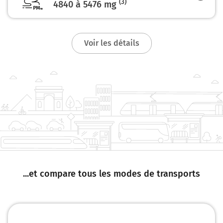
(3)
4840 à 5476
mg
Autoroute des Estuaires
Autoroute des Estuaires
Voir les détails
88 km
Sortir et rejoindre la voie. Continuer sur 350
mètres
36
GRANVILLE
BRÉCEY
88 km
Au rond-point, prendre la 1ère sortie sur D911 et
continuer sur 400 mètres
...et compare tous les modes de transports
Brécey
Tirepied
88 km