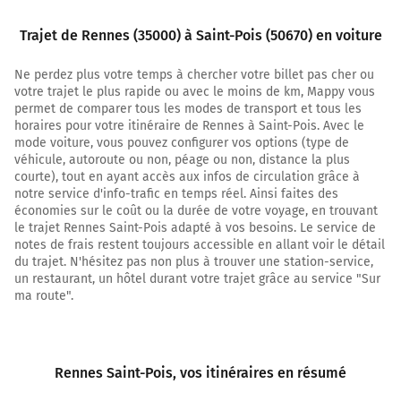
Tourner à droite sur Rue Hoche et continuer sur
Trajet de Rennes (35000) à Saint-Pois (50670) en voiture
140 mètres
1,1 km
Ne perdez plus votre temps à chercher votre billet pas cher ou
votre trajet le plus rapide ou avec le moins de km, Mappy vous
Tourner à droite sur Rue Saint-Melaine et
permet de comparer tous les modes de transport et tous les
continuer sur 25 mètres
horaires pour votre itinéraire de Rennes à Saint-Pois. Avec le
mode voiture, vous pouvez configurer vos options (type de
1,1 km
véhicule, autoroute ou non, péage ou non, distance la plus
courte), tout en ayant accès aux infos de circulation grâce à
Tourner à gauche sur Place Hoche et continuer
notre service d'info-trafic en temps réel. Ainsi faites des
sur 140 mètres
économies sur le coût ou la durée de votre voyage, en trouvant
le trajet Rennes Saint-Pois adapté à vos besoins. Le service de
1,2 km
notes de frais restent toujours accessible en allant voir le détail
du trajet. N'hésitez pas non plus à trouver une station-service,
Tourner à droite sur Rue de Robien et continuer
un restaurant, un hôtel durant votre trajet grâce au service "Sur
sur 180 mètres
ma route".
1,4 km
Tourner à droite sur D677 (Rue d'Antrain) et
continuer sur 150 mètres
Rennes Saint-Pois
, vos itinéraires en résumé
1,6 km