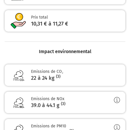
Mont-Saint-Michel
Prix total
Caen
10,31 € à 11,27 €
Le Mans
N136
10,7 km
Impact environnemental
Prendre à droite et rejoindre A84 E3. Continuer
sur 76 kilomètres
Emissions de CO₂
E3
A84
(3)
22 à 24 kg
16
Porte de Normandie
FOUGÈRES
Emissions de NOx
MT ST MICHEL
(3)
39.0 à 44.1
g
CAEN
CHERBOURG
LIFFRÉ
Emissions de PM10
E3