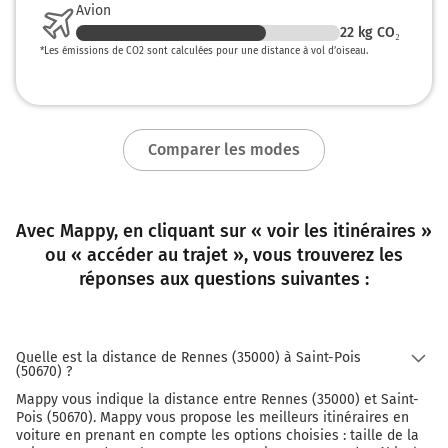
Avion
mètres
22
kg CO₂
101 km
*
Les émissions de CO2 sont calculées pour une distance à vol d’oiseau.
Continuer La Marchisière sur 20 mètres
101 km
Comparer les modes
Continuer Route Le Carrefour Thomas sur 300
mètres
101 km
Avec Mappy, en cliquant sur « voir les itinéraires »
Continuer Route du Château de la Brisolière sur
ou « accéder au trajet », vous trouverez les
1,1 kilomètre
réponses aux questions suivantes :
103 km
Tourner à gauche sur D39 (Route La Soeurie) et
continuer sur 2,1 kilomètres
Quelle est la distance de Rennes (35000) à Saint-Pois
(50670) ?
105 km
Mappy vous indique la distance entre Rennes (35000) et Saint-
Pois (50670). Mappy vous propose les meilleurs itinéraires en
Continuer D463 D39 (Rue Principale) sur 550
voiture en prenant en compte les options choisies : taille de la
mètres