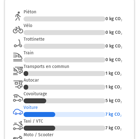
Piéton
0
kg CO₂
Vélo
0
kg CO₂
Trottinette
0
kg CO₂
Train
0
kg CO₂
Transports en commun
1
kg CO₂
Autocar
1
kg CO₂
Covoiturage
5
kg CO₂
Voiture
7
kg CO₂
Taxi / VTC
7
kg CO₂
Moto / Scooter