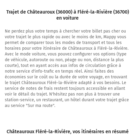
Au rond-point, prendre la 4ème sortie sur D943 (Avenue
Trajet de Châteauroux (36000) à Fléré-la-Rivière (36700)
Charles de Gaulle) et continuer sur 270 mètres
en voiture
1,0 km
Ne perdez plus votre temps à chercher votre billet pas cher ou
votre trajet le plus rapide ou avec le moins de km, Mappy vous
Au rond-point, prendre la 1ère sortie sur D943 (Avenue
permet de comparer tous les modes de transport et tous les
François Mitterrand) et continuer sur 600 mètres
horaires pour votre itinéraire de Châteauroux à Fléré-la-Rivière.
Avenue du Pont Neuf
Avec le mode voiture, vous pouvez configurer vos options (type
de véhicule, autoroute ou non, péage ou non, distance la plus
1,6 km
courte), tout en ayant accès aux infos de circulation grâce à
notre service d'info-trafic en temps réel. Ainsi faites des
Au rond-point, prendre la 3ème sortie sur D943 (Avenue
économies sur le coût ou la durée de votre voyage, en trouvant
de Tours) et continuer sur 1,8 kilomètre
le trajet Châteauroux Fléré-la-Rivière adapté à vos besoins. Le
service de notes de frais restent toujours accessible en allant
3,5 km
voir le détail du trajet. N'hésitez pas non plus à trouver une
station-service, un restaurant, un hôtel durant votre trajet grâce
Tourner légèrement à droite sur D943 (Avenue de Tours)
au service "Sur ma route".
et continuer sur 1,2 kilomètre
4,6 km
Continuer N143 D64b (N143) sur 1 kilomètre
Châteauroux Fléré-la-Rivière
, vos itinéraires en résumé