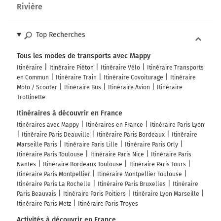
Rivière
Top Recherches
Tous les modes de transports avec Mappy
Itinéraire
Itinéraire Piéton
Itinéraire Vélo
Itinéraire Transports
en Commun
Itinéraire Train
Itinéraire Covoiturage
Itinéraire
Moto / Scooter
Itinéraire Bus
Itinéraire Avion
Itinéraire
Trottinette
Itinéraires à découvrir en France
Itinéraires avec Mappy
Itinéraires en France
Itinéraire Paris Lyon
Itinéraire Paris Deauville
Itinéraire Paris Bordeaux
Itinéraire
Marseille Paris
Itinéraire Paris Lille
Itinéraire Paris Orly
Itinéraire Paris Toulouse
Itinéraire Paris Nice
Itinéraire Paris
Nantes
Itinéraire Bordeaux Toulouse
Itinéraire Paris Tours
Itinéraire Paris Montpellier
Itinéraire Montpellier Toulouse
Itinéraire Paris La Rochelle
Itinéraire Paris Bruxelles
Itinéraire
Paris Beauvais
Itinéraire Paris Poitiers
Itinéraire Lyon Marseille
Itinéraire Paris Metz
Itinéraire Paris Troyes
Activités à découvrir en France