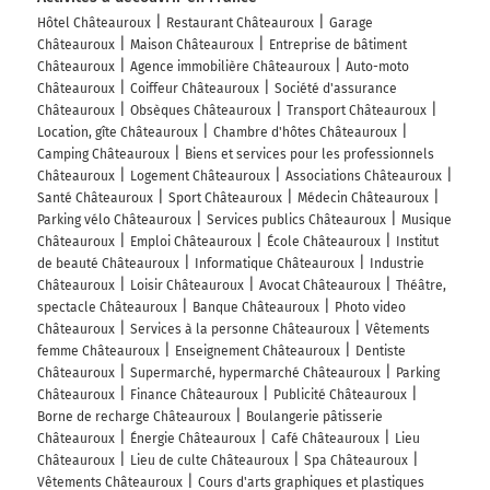
Hôtel Châteauroux
Restaurant Châteauroux
Garage
Châteauroux
Maison Châteauroux
Entreprise de bâtiment
Châteauroux
Agence immobilière Châteauroux
Auto-moto
Châteauroux
Coiffeur Châteauroux
Société d'assurance
Châteauroux
Obsèques Châteauroux
Transport Châteauroux
Location, gîte Châteauroux
Chambre d'hôtes Châteauroux
Camping Châteauroux
Biens et services pour les professionnels
Châteauroux
Logement Châteauroux
Associations Châteauroux
Santé Châteauroux
Sport Châteauroux
Médecin Châteauroux
Parking vélo Châteauroux
Services publics Châteauroux
Musique
Châteauroux
Emploi Châteauroux
École Châteauroux
Institut
de beauté Châteauroux
Informatique Châteauroux
Industrie
Châteauroux
Loisir Châteauroux
Avocat Châteauroux
Théâtre,
spectacle Châteauroux
Banque Châteauroux
Photo video
Châteauroux
Services à la personne Châteauroux
Vêtements
femme Châteauroux
Enseignement Châteauroux
Dentiste
Châteauroux
Supermarché, hypermarché Châteauroux
Parking
Châteauroux
Finance Châteauroux
Publicité Châteauroux
Borne de recharge Châteauroux
Boulangerie pâtisserie
Châteauroux
Énergie Châteauroux
Café Châteauroux
Lieu
Châteauroux
Lieu de culte Châteauroux
Spa Châteauroux
Vêtements Châteauroux
Cours d'arts graphiques et plastiques