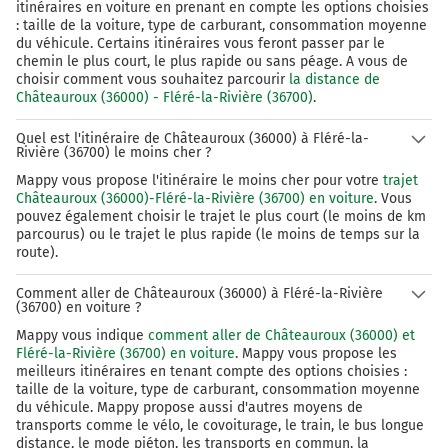
itinéraires en voiture en prenant en compte les options choisies
: taille de la voiture, type de carburant, consommation moyenne
du véhicule. Certains itinéraires vous feront passer par le
chemin le plus court, le plus rapide ou sans péage. A vous de
choisir comment vous souhaitez parcourir
la distance de
Châteauroux (36000) - Fléré-la-Rivière (36700)
.
Quel est l'itinéraire de Châteauroux (36000) à Fléré-la-
Rivière (36700) le moins cher ?
Mappy vous propose l'itinéraire le moins cher pour votre
trajet
Châteauroux (36000)-Fléré-la-Rivière (36700) en voiture
. Vous
pouvez également choisir le trajet le plus court (le moins de km
parcourus) ou le trajet le plus rapide (le moins de temps sur la
route).
Comment aller de Châteauroux (36000) à Fléré-la-Rivière
(36700) en voiture ?
Mappy vous indique
comment aller de Châteauroux (36000) et
Fléré-la-Rivière (36700) en voiture
. Mappy vous propose les
meilleurs itinéraires en tenant compte des options choisies :
taille de la voiture, type de carburant, consommation moyenne
du véhicule. Mappy propose aussi d'autres moyens de
transports comme le vélo, le covoiturage, le train, le bus longue
distance, le mode piéton, les transports en commun, la