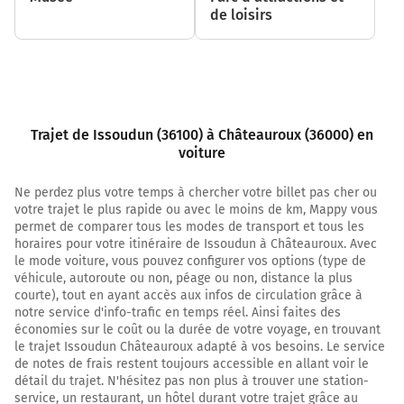
Continuer Rue des Alouettes sur 350 mètres
de loisirs
1,3 km
Au rond-point, prendre la 1ère sortie sur N151 (Rue des
Alouettes) et continuer sur 22 kilomètres
23,1 km
Trajet de Issoudun (36100) à Châteauroux (36000) en
voiture
Au rond-point, prendre la 2ème sortie sur N151 (Les
Paillettes) et continuer sur 1,7 kilomètre
Ne perdez plus votre temps à chercher votre billet pas cher ou
24,8 km
votre trajet le plus rapide ou avec le moins de km, Mappy vous
permet de comparer tous les modes de transport et tous les
Au rond-point, prendre la 3ème sortie sur Route
horaires pour votre itinéraire de Issoudun à Châteauroux. Avec
d'Issoudun et continuer sur 160 mètres
le mode voiture, vous pouvez configurer vos options (type de
véhicule, autoroute ou non, péage ou non, distance la plus
Route d'Issoudun
courte), tout en ayant accès aux infos de circulation grâce à
notre service d'info-trafic en temps réel. Ainsi faites des
25,0 km
économies sur le coût ou la durée de votre voyage, en trouvant
le trajet Issoudun Châteauroux adapté à vos besoins. Le service
Au rond-point, prendre la 2ème sortie sur D151 (Route
de notes de frais restent toujours accessible en allant voir le
d'Issoudun) et continuer sur 1,5 kilomètre
détail du trajet. N'hésitez pas non plus à trouver une station-
service, un restaurant, un hôtel durant votre trajet grâce au
26,4 km