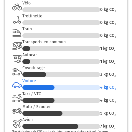
Vélo
0
kg CO₂
Trottinette
0
kg CO₂
Train
0
kg CO₂
Transports en commun
1
kg CO₂
Autocar
1
kg CO₂
Covoiturage
3
kg CO₂
Voiture
4
kg CO₂
Taxi / VTC
4
kg CO₂
Moto / Scooter
5
kg CO₂
Avion
7
kg CO₂
*
Les émissions de CO2 sont calculées pour une distance à vol d’oiseau.