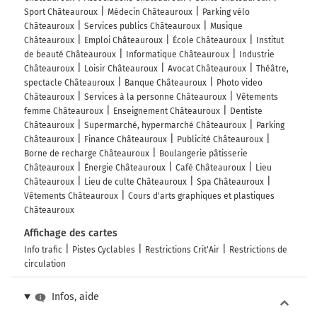
Sport Châteauroux
Médecin Châteauroux
Parking vélo
Châteauroux
Services publics Châteauroux
Musique
Châteauroux
Emploi Châteauroux
École Châteauroux
Institut
de beauté Châteauroux
Informatique Châteauroux
Industrie
Châteauroux
Loisir Châteauroux
Avocat Châteauroux
Théâtre,
spectacle Châteauroux
Banque Châteauroux
Photo video
Châteauroux
Services à la personne Châteauroux
Vêtements
femme Châteauroux
Enseignement Châteauroux
Dentiste
Châteauroux
Supermarché, hypermarché Châteauroux
Parking
Châteauroux
Finance Châteauroux
Publicité Châteauroux
Borne de recharge Châteauroux
Boulangerie pâtisserie
Châteauroux
Énergie Châteauroux
Café Châteauroux
Lieu
Châteauroux
Lieu de culte Châteauroux
Spa Châteauroux
Vêtements Châteauroux
Cours d'arts graphiques et plastiques
Châteauroux
Affichage des cartes
Info trafic
Pistes Cyclables
Restrictions Crit'Air
Restrictions de
circulation
Infos, aide