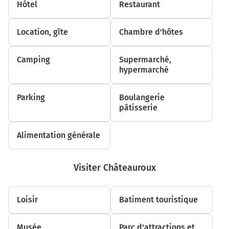
Hôtel
Restaurant
continuer sur 5 mètres
350 m
Location, gîte
Chambre d'hôtes
Continuer Boulevard de Stalingrad sur 220 mètres
Camping
Supermarché,
550 m
hypermarché
Tourner à gauche sur Boulevard Pierre Favreau et
continuer sur 270 mètres
Parking
Boulangerie
pâtisserie
850 m
Au rond-point, prendre la 1ère sortie sur Boulevard
Alimentation générale
Pierre Favreau et continuer sur 50 mètres
900 m
Visiter Châteauroux
Tourner légèrement à droite sur Rue des Ponts et
continuer sur 65 mètres
Rue des Ponts
Loisir
Batiment touristique
950 m
Musée
Parc d'attractions et