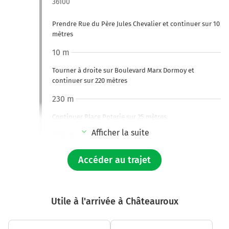
36100
Prendre Rue du Père Jules Chevalier et continuer sur 10
mètres
10 m
Tourner à droite sur Boulevard Marx Dormoy et
continuer sur 220 mètres
230 m
Continuer Place Poterie sur 25 mètres
Afficher la suite
260 m
Continuer Place de la Poterie sur 15 mètres
Accéder au trajet
280 m
Continuer Rue de la Poterie sur 60 mètres
Utile à l'arrivée à Châteauroux
350 m
Tourner légèrement à droite sur Rue de la Poterie et