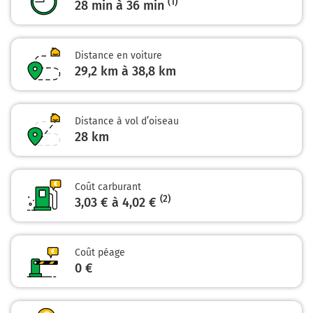
(1)
(Place Gambetta) et continuer sur 450 mètres
28 min à 36 min
28,6 km
Au rond-point, prendre la 2ème sortie sur Rue de la
Distance en voiture
République et continuer sur 240 mètres
29,2 km à 38,8 km
28,8 km
Tourner à gauche sur Avenue Charles de Gaulle et
Distance à vol d’oiseau
continuer sur 180 mètres
28
km
29,0 km
Tourner à droite sur Rue Raspail et continuer sur 5
Coût carburant
mètres
(2)
3,03 € à 4,02 €
Châteauroux
0h28
36000
Coût péage
0 €