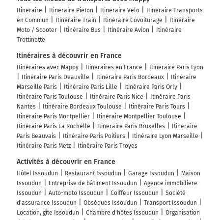
Itinéraire
Itinéraire Piéton
Itinéraire Vélo
Itinéraire Transports
en Commun
Itinéraire Train
Itinéraire Covoiturage
Itinéraire
Moto / Scooter
Itinéraire Bus
Itinéraire Avion
Itinéraire
Trottinette
Itinéraires à découvrir en France
Itinéraires avec Mappy
Itinéraires en France
Itinéraire Paris Lyon
Itinéraire Paris Deauville
Itinéraire Paris Bordeaux
Itinéraire
Marseille Paris
Itinéraire Paris Lille
Itinéraire Paris Orly
Itinéraire Paris Toulouse
Itinéraire Paris Nice
Itinéraire Paris
Nantes
Itinéraire Bordeaux Toulouse
Itinéraire Paris Tours
Itinéraire Paris Montpellier
Itinéraire Montpellier Toulouse
Itinéraire Paris La Rochelle
Itinéraire Paris Bruxelles
Itinéraire
Paris Beauvais
Itinéraire Paris Poitiers
Itinéraire Lyon Marseille
Itinéraire Paris Metz
Itinéraire Paris Troyes
Activités à découvrir en France
Hôtel Issoudun
Restaurant Issoudun
Garage Issoudun
Maison
Issoudun
Entreprise de bâtiment Issoudun
Agence immobilière
Issoudun
Auto-moto Issoudun
Coiffeur Issoudun
Société
d'assurance Issoudun
Obsèques Issoudun
Transport Issoudun
Location, gîte Issoudun
Chambre d'hôtes Issoudun
Organisation