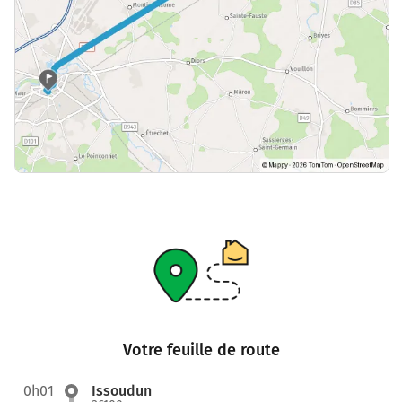
Votre feuille de route
0h01
Issoudun