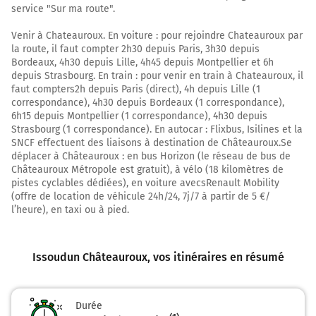
service "Sur ma route".
Tourner légèrement à droite sur D151 (Route
Venir à Chateauroux. En voiture : pour rejoindre Chateauroux par
d'Issoudun) et continuer sur 140 mètres
la route, il faut compter 2h30 depuis Paris, 3h30 depuis
Bordeaux, 4h30 depuis Lille, 4h45 depuis Montpellier et 6h
26,6 km
depuis Strasbourg. En train : pour venir en train à Chateauroux, il
Tourner légèrement à gauche sur D151 (Avenue du
faut compters2h depuis Paris (direct), 4h depuis Lille (1
correspondance), 4h30 depuis Bordeaux (1 correspondance),
Général de Gaulle) et continuer sur 1 kilomètre
6h15 depuis Montpellier (1 correspondance), 4h30 depuis
Route de Paris
Strasbourg (1 correspondance). En autocar : Flixbus, Isilines et la
SNCF effectuent des liaisons à destination de Châteauroux.Se
27,5 km
déplacer à Châteauroux : en bus Horizon (le réseau de bus de
Châteauroux Métropole est gratuit), à vélo (18 kilomètres de
Au rond-point, prendre la 2ème sortie sur D151 (Avenue
pistes cyclables dédiées), en voiture avecsRenault Mobility
Marcel Lemoine) et continuer sur 450 mètres
(offre de location de véhicule 24h/24, 7j/7 à partir de 5 €/
l’heure), en taxi ou à pied.
28,0 km
Au rond-point, prendre la 3ème sortie sur D151 (Place
La Fayette) et continuer sur 180 mètres
Issoudun Châteauroux
, vos itinéraires en résumé
28,1 km
Au rond-point, prendre la 3ème sortie sur N143 D151
Durée