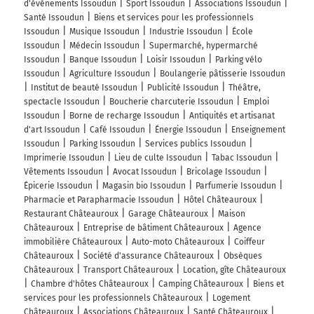
d'événements Issoudun
Sport Issoudun
Associations Issoudun
Santé Issoudun
Biens et services pour les professionnels
Issoudun
Musique Issoudun
Industrie Issoudun
École
Issoudun
Médecin Issoudun
Supermarché, hypermarché
Issoudun
Banque Issoudun
Loisir Issoudun
Parking vélo
Issoudun
Agriculture Issoudun
Boulangerie pâtisserie Issoudun
Institut de beauté Issoudun
Publicité Issoudun
Théâtre,
spectacle Issoudun
Boucherie charcuterie Issoudun
Emploi
Issoudun
Borne de recharge Issoudun
Antiquités et artisanat
d'art Issoudun
Café Issoudun
Énergie Issoudun
Enseignement
Issoudun
Parking Issoudun
Services publics Issoudun
Imprimerie Issoudun
Lieu de culte Issoudun
Tabac Issoudun
Vêtements Issoudun
Avocat Issoudun
Bricolage Issoudun
Épicerie Issoudun
Magasin bio Issoudun
Parfumerie Issoudun
Pharmacie et Parapharmacie Issoudun
Hôtel Châteauroux
Restaurant Châteauroux
Garage Châteauroux
Maison
Châteauroux
Entreprise de bâtiment Châteauroux
Agence
immobilière Châteauroux
Auto-moto Châteauroux
Coiffeur
Châteauroux
Société d'assurance Châteauroux
Obsèques
Châteauroux
Transport Châteauroux
Location, gîte Châteauroux
Chambre d'hôtes Châteauroux
Camping Châteauroux
Biens et
services pour les professionnels Châteauroux
Logement
Châteauroux
Associations Châteauroux
Santé Châteauroux