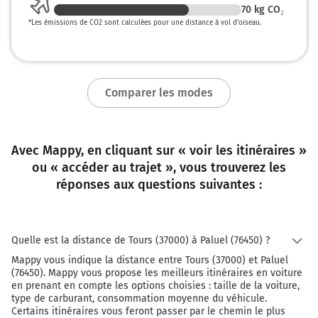
70
kg CO₂
292 km
*
Les émissions de CO2 sont calculées pour une distance à vol d’oiseau.
Continuer D490 sur 2,1 kilomètres
294 km
Comparer les modes
Au rond-point, prendre la 2ème sortie sur D490 et
continuer sur 4,2 kilomètres
298 km
Avec Mappy, en cliquant sur « voir les itinéraires »
Au rond-point, prendre la 2ème sortie sur D490 (Route
ou « accéder au trajet », vous trouverez les
du Pont de Brotonne) et continuer sur 1,8 kilomètre
réponses aux questions suivantes :
Route du Pont de Brotonne
300 km
Quelle est la distance de Tours (37000) à Paluel (76450) ?
Au rond-point, prendre la 2ème sortie sur D490 et
continuer sur 4,9 kilomètres
Mappy vous indique la distance entre Tours (37000) et Paluel
(76450). Mappy vous propose les meilleurs itinéraires en voiture
305 km
en prenant en compte les options choisies : taille de la voiture,
type de carburant, consommation moyenne du véhicule.
Au rond-point, prendre la 2ème sortie sur D490 et
Certains itinéraires vous feront passer par le chemin le plus