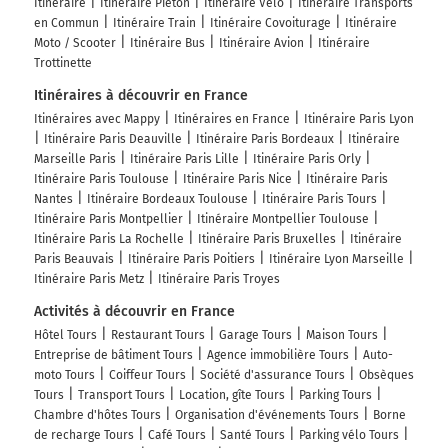
Itinéraire
Itinéraire Piéton
Itinéraire Vélo
Itinéraire Transports
Continuer D10 (Rue Louis Bouilhet) sur 120 mètres
en Commun
Itinéraire Train
Itinéraire Covoiturage
Itinéraire
337 km
Moto / Scooter
Itinéraire Bus
Itinéraire Avion
Itinéraire
Trottinette
Tourner à gauche sur D268 (Rue du Lac) et continuer sur
Itinéraires à découvrir en France
3,6 kilomètres
Itinéraires avec Mappy
Itinéraires en France
Itinéraire Paris Lyon
340 km
Itinéraire Paris Deauville
Itinéraire Paris Bordeaux
Itinéraire
Marseille Paris
Itinéraire Paris Lille
Itinéraire Paris Orly
Tourner à droite sur D69 (Rue du Bas de la Ville) et
Itinéraire Paris Toulouse
Itinéraire Paris Nice
Itinéraire Paris
continuer sur 400 mètres
Nantes
Itinéraire Bordeaux Toulouse
Itinéraire Paris Tours
Itinéraire Paris Montpellier
Itinéraire Montpellier Toulouse
341 km
Itinéraire Paris La Rochelle
Itinéraire Paris Bruxelles
Itinéraire
Tourner à gauche sur D10 (Grande Rue) et continuer sur
Paris Beauvais
Itinéraire Paris Poitiers
Itinéraire Lyon Marseille
1,6 kilomètre
Itinéraire Paris Metz
Itinéraire Paris Troyes
Activités à découvrir en France
Paluel
3h22
76450
Hôtel Tours
Restaurant Tours
Garage Tours
Maison Tours
Entreprise de bâtiment Tours
Agence immobilière Tours
Auto-
moto Tours
Coiffeur Tours
Société d'assurance Tours
Obsèques
Tours
Transport Tours
Location, gîte Tours
Parking Tours
Chambre d'hôtes Tours
Organisation d'événements Tours
Borne
de recharge Tours
Café Tours
Santé Tours
Parking vélo Tours