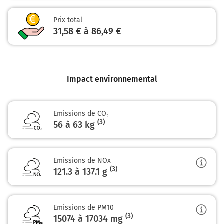
7
Prix total
E402
31,58 € à 86,49 €
A28
LE HAVRE
ROUEN
CAEN
ALENÇON
Impact environnemental
SILLÉ LE GUILLAUME
Z.I. NORD
LE MANS
Emissions de CO₂
(3)
56 à 63 kg
105 km
Continuer et rejoindre A28 E402. Continuer sur 174
kilomètres
Emissions de NOx
(3)
121.3 à 137.1
g
A28
E402
LE HAVRE
ROUEN
Emissions de PM10
CAEN
(3)
15074 à 17034
mg
ALENÇON