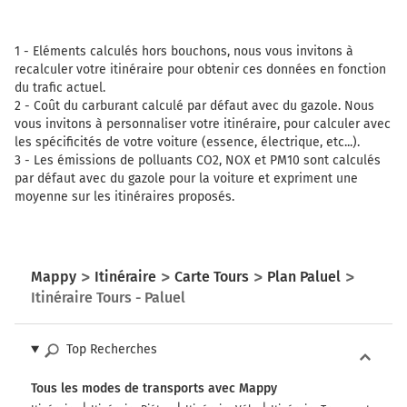
Tourner à gauche sur D50 et continuer sur 70 mètres
321 km
1 -
Eléments calculés hors bouchons, nous vous invitons à
recalculer votre itinéraire pour obtenir ces données en fonction
Tourner légèrement à droite sur D50 (Route de Cany) et
du trafic actuel.
continuer sur 7,6 kilomètres
2 -
Coût du carburant calculé par défaut avec du gazole. Nous
vous invitons à personnaliser votre itinéraire, pour calculer avec
329 km
les spécificités de votre voiture (essence, électrique, etc...).
3 -
Les émissions de polluants CO2, NOX et PM10 sont calculés
Au rond-point, prendre la 3ème sortie sur D50 D150
par défaut avec du gazole pour la voiture et expriment une
(Route de Fauville) et continuer sur 4,3 kilomètres
moyenne sur les itinéraires proposés.
333 km
Au rond-point, prendre la 2ème sortie sur D131 et
continuer sur 2,8 kilomètres
Mappy
Itinéraire
Carte Tours
Plan Paluel
336 km
Itinéraire Tours - Paluel
Tourner légèrement à droite sur D131 (Rue Georges
Carel) et continuer sur 300 mètres
Top Recherches
336 km
Tous les modes de transports avec Mappy