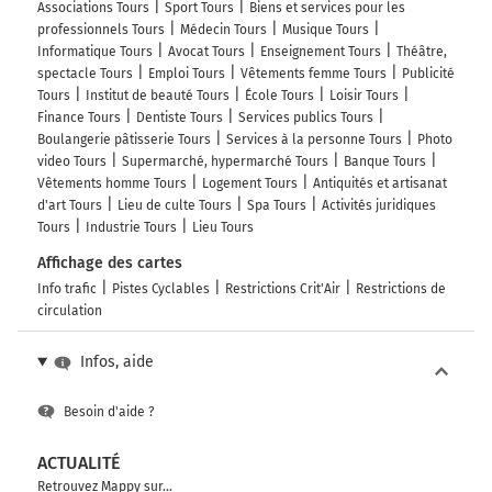
Associations Tours
Sport Tours
Biens et services pour les
professionnels Tours
Médecin Tours
Musique Tours
Informatique Tours
Avocat Tours
Enseignement Tours
Théâtre,
spectacle Tours
Emploi Tours
Vêtements femme Tours
Publicité
Tours
Institut de beauté Tours
École Tours
Loisir Tours
Finance Tours
Dentiste Tours
Services publics Tours
Boulangerie pâtisserie Tours
Services à la personne Tours
Photo
video Tours
Supermarché, hypermarché Tours
Banque Tours
Vêtements homme Tours
Logement Tours
Antiquités et artisanat
d'art Tours
Lieu de culte Tours
Spa Tours
Activités juridiques
Tours
Industrie Tours
Lieu Tours
Affichage des cartes
Info trafic
Pistes Cyclables
Restrictions Crit'Air
Restrictions de
circulation
Infos, aide
Besoin d'aide ?
ACTUALITÉ
Retrouvez Mappy sur...