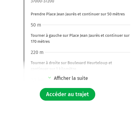
37000-37200
Prendre Place Jean Jaurès et continuer sur 50 mètres
50 m
Tourner à gauche sur Place Jean Jaurès et continuer sur
170 mètres
220 m
Tourner à droite sur Boulevard Heurteloup et
continuer sur 1 kilomètre
Afficher la suite
1,2 km
Continuer Boulevard Heurteloup sur 230 mètres
Accéder au trajet
1,4 km
Prendre à gauche et rejoindre la voie. Continuer sur 55
mètres
1,5 km