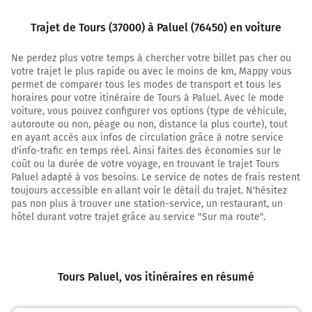
Prendre à droite et rejoindre A10 E5 E60. Continuer sur
9,1 kilomètres
Trajet de Tours (37000) à Paluel (76450) en voiture
A10
Ne perdez plus votre temps à chercher votre billet pas cher ou
votre trajet le plus rapide ou avec le moins de km, Mappy vous
Paris
permet de comparer tous les modes de transport et tous les
Blois
horaires pour votre itinéraire de Tours à Paluel. Avec le mode
A28
voiture, vous pouvez configurer vos options (type de véhicule,
Le Mans
autoroute ou non, péage ou non, distance la plus courte), tout
en ayant accès aux infos de circulation grâce à notre service
d'info-trafic en temps réel. Ainsi faites des économies sur le
L'Aquitaine
coût ou la durée de votre voyage, en trouvant le trajet Tours
Paluel adapté à vos besoins. Le service de notes de frais restent
10,6 km
toujours accessible en allant voir le détail du trajet. N'hésitez
pas non plus à trouver une station-service, un restaurant, un
Prendre à droite et rejoindre A28 E502. Continuer sur 85
hôtel durant votre trajet grâce au service "Sur ma route".
kilomètres
E502
A28
ROUEN
Tours Paluel
, vos itinéraires en résumé
LE MANS