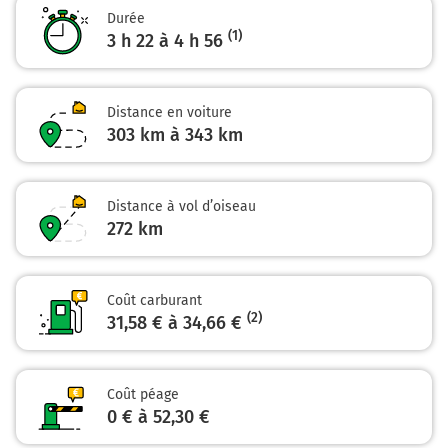
Durée
Prendre un ticket (Péage St Christophe)
(1)
3 h 22 à 4 h 56
A28
96 km
Distance en voiture
Prendre à gauche et rejoindre A11. Continuer sur 8,5
303 km à 343 km
kilomètres
A11
E50
Distance à vol d’oiseau
ROUEN
272
km
Z.I. NORD
LE MANS
NANTES
RENNES
Coût carburant
(2)
31,58 € à 34,66 €
L'Océane
Coût péage
104 km
0 € à 52,30 €
Sortir et rejoindre la voie. Continuer sur 240 mètres