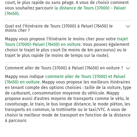
continuer sur 1 kilomètre
court, le plus rapide ou sans péage. A vous de choisir comment
vous souhaitez parcourir
la distance de Tours (37000) - Paluel
306 km
(76450)
.
Au rond-point, prendre la 3ème sortie sur D33 (Route
Quel est l'itinéraire de Tours (37000) à Paluel (76450) le
du Bourg) et continuer sur 5,4 kilomètres
moins cher ?
Mappy vous propose l'itinéraire le moins cher pour votre
trajet
312 km
Tours (37000)-Paluel (76450) en voiture
. Vous pouvez également
choisir le trajet le plus court (le moins de km parcourus) ou le
Continuer D34 D33 (Rue du Docteur Patenôtre) sur 160
trajet le plus rapide (le moins de temps sur la route).
mètres
Comment aller de Tours (37000) à Paluel (76450) en voiture ?
312 km
Mappy vous indique
comment aller de Tours (37000) et Paluel
Au rond-point, prendre la 1ère sortie sur D33 (Rue du
(76450) en voiture
. Mappy vous propose les meilleurs itinéraires
Docteur Patenôtre) et continuer sur 2,1 kilomètres
en tenant compte des options choisies : taille de la voiture, type
de carburant, consommation moyenne du véhicule. Mappy
314 km
propose aussi d'autres moyens de transports comme le vélo, le
covoiturage, le train, le bus longue distance, le mode piéton, les
Au rond-point, prendre la 2ème sortie sur D926 et
transports en commun, la trottinette ou le taxi/VTC. A vous de
continuer sur 3 kilomètres
choisir le meilleur mode de transport en fonction de la distance
à parcourir.
D926
317 km