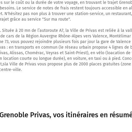
 sur le coût ou la durée de votre voyage, en trouvant le trajet Grenob
98 km
besoins. Le service de notes de frais restent toujours accessible en al
et. N'hésitez pas non plus à trouver une station-service, un restaurant
Continuer E713 sur 600 mètres
trajet grâce au service "Sur ma route".
E713
. Située à 20 mn de l’autoroute A7, la Ville de Privas est reliée à la v
Prendre un ticket (Péage Valence S)
 de cars de la Région Auvergne Rhône-Alpes vers Valence, Montélimar
ne 73, vous pouvez rejoindre plusieurs fois par jour la gare de Valence
vas : en transports en commun (le réseau urbain propose 4 lignes de 
99 km
ivas, Alissas, Chomérac, Veyras et Saint-Priest), en vélo (loacation de
n location courte ou longue durée), en voiture, en taxi ou à pied. Conc
Prendre à gauche et rejoindre A7 E15. Continuer sur 19 kilomètres
,sla Ville de Privas vous propose plus de 2000 places gratuites (zone
entre-ville.
E15
A7
MARSEILLE
AVIGNON
MONTÉLIMAR
PRIVAS
Grenoble Privas
, vos itinéraires en résum
Autoroute du Soleil
117 km