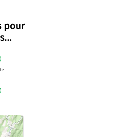
s pour
s
...
te
e