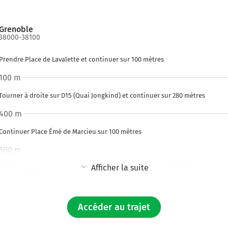
Grenoble
38000-38100
Prendre Place de Lavalette et continuer sur 100 mètres
100 m
Tourner à droite sur D15 (Quai Jongkind) et continuer sur 280 mètres
400 m
Continuer Place Émé de Marcieu sur 100 mètres
500 m
Afficher la suite
Tourner à gauche sur Voie de Corato et continuer sur 2,3 kilomètres
2,8 km
Continuer Rue Durand-Savoyat sur 400 mètres
Accéder au trajet
Rue Durand-Savoyat