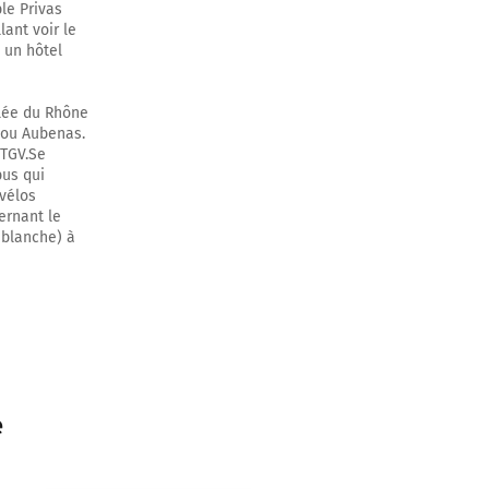
le Privas
lant voir le
, un hôtel
allée du Rhône
 ou Aubenas.
 TGV.Se
bus qui
 vélos
ernant le
 blanche) à
é