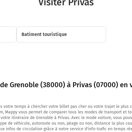
Visiter Privas
A48
Prendre un ticket (Péage Voreppe Barriere)
16,3 km
Batiment touristique
Continuer E713 sur 71 kilomètres
E713
A49
MARSEILLE
VALENCE
E713
 de Grenoble (38000) à Privas (07000) en 
A49
Payer 11,30 € (Péage Chatuzange Barriere)
N532
s votre temps à chercher votre billet pas cher ou votre trajet le plus 
m, Mappy vous permet de comparer tous les modes de transport et to
88 km
 votre itinéraire de Grenoble à Privas. Avec le mode voiture, vous pou
type de véhicule, autoroute ou non, péage ou non, distance la plus cou
Continuer E713 sur 9,7 kilomètres
x infos de circulation grâce à notre service d'info-trafic en temps réel