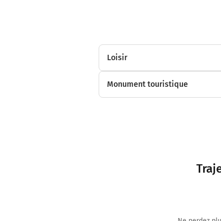
Loisir
Monument touristique
Traj
Ne perdez plu