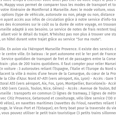
Prendre à droite et rejoindre A49 E713. Continuer sur 71 kilomètres
m, Mappy vous permet de comparer tous les modes de transport et to
 votre itinéraire de Montferrat à Marseille. Avec le mode voiture, vou
E713
A49
s options (type de véhicule, autoroute ou non, péage ou non, distance 
 en ayant accès aux infos de circulation grâce à notre service d'info-tr
MARSEILLE
ites des économies sur le coût ou la durée de votre voyage, en trouvant
VALENCE
rseille adapté à vos besoins. Le service de notes de frais restent tou
allant voir le détail du trajet. N'hésitez pas non plus à trouver une st
A49
, un hôtel durant votre trajet grâce au service "Sur ma route".
Payer 11,00 € (Péage Chatuzange Barriere)
lle. En avion via l'Aéroport Marseille Provence. Il existe des services
N532
 le centre ville. En bateau : le port autonome est le 1er port de France
 Service quotidien de transport de fret et de passagers entre la Corse
97 km
train : plus de 200 trains quotidiens. Il faut compter pour relier Marse
En voiture : 3 autoroutes reliant l’Espagne, l’Italie et l’Europe du Nord 
Continuer E713 sur 9,7 kilomètres
placent la ville à moins d’une heure de la Camargue, du cœur de la Pr
 la Côte d’Azur. Nord A7–A51 (vers aéroport, Aix, Lyon) - Accès : Gare S
106 km
ittoral A55 (vers aéroport, Aix, Fos, Lyon, Montpellier, Barcelone)s- Accès
st A50 (vers Cassis, Toulon, Nice, Gênes) - Accès : Avenue de Toulon, B
Continuer E713 sur 600 mètres
rseille : transports en commun (3 lignes de tramway, 2 lignes de métro
E713
vec Citiz Provence, Getaround et covoiturage, vélo libre service (130 s
0 vélos), en navettes maritimes (navettes du Frioul, navettes reliant 
Prendre un ticket (Péage Valence S)
ouge, le Vieux-Port et l'Estaque), en ferry boat pour la traversée du vi
le, vous pouvez utiliser le petit train touristique (3 petits trains sillonn