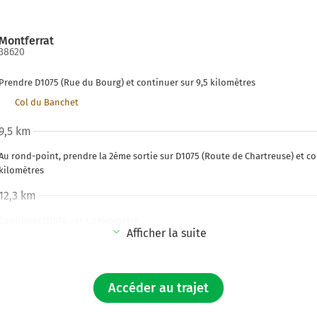
Montferrat
38620
Prendre D1075 (Rue du Bourg) et continuer sur 9,5 kilomètres
Col du Banchet
9,5 km
Au rond-point, prendre la 2ème sortie sur D1075 (Route de Chartreuse) et co
kilomètres
12,3 km
Continuer D1076 sur 1,3 kilomètre
Afficher la suite
13,6 km
Au rond-point, prendre la 3ème sortie sur D1076 (Rocade Ouest) et continue
mètres
Accéder au trajet
14,4 km