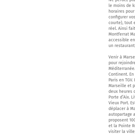
le moins de k
horaires pour
configurer vo
courte), tout
réel. Ainsi fa
Montferrat Ma
accessible en 
un restaurant
Venir à Marsei
pour rejoindre
Méditerranée.
Continent. En 
Paris en TGV. 
Marseille et 
deux heures de
Porte d’Aix. L
Vieux Port. E
déplacer à Ma
autopartage a
proposent 100
et la Pointe R
visiter la vil