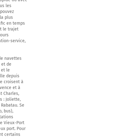
us les
s pouvez
la plus
afic en temps
 le trajet
jours
ation-service,
 de navettes
 et de
 et le
ille depuis
se croisent à
ovence et à
t Charles,
 : Joliette,
d Rabatau. Se
, bus),
tations
le Vieux-Port
eux port. Pour
ent certains