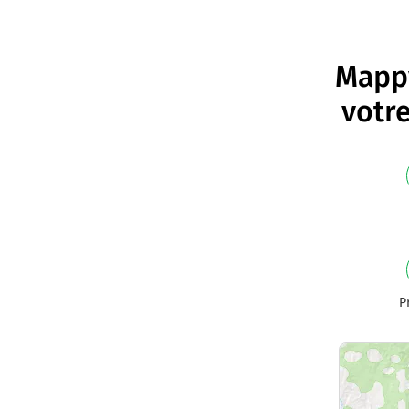
Mappy
votre
P