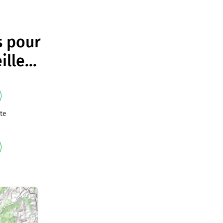
s pour
ille
...
te
e