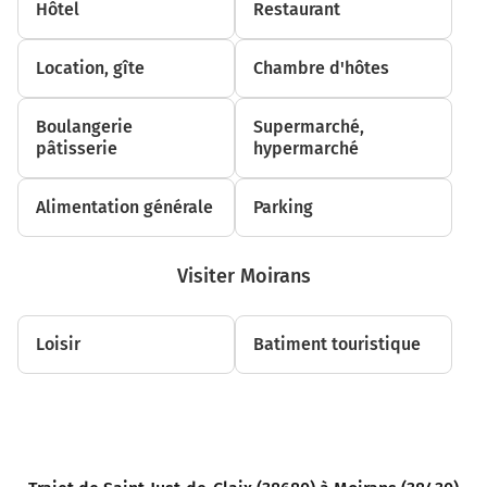
Hôtel
Restaurant
A49
Grenoble
Location, gîte
Chambre d'hôtes
D22
18,6 km
Boulangerie
Supermarché,
pâtisserie
hypermarché
Tourner légèrement à gauche sur D22 (Montée de
Trellins) et continuer sur 1 kilomètre
Alimentation générale
Parking
D22
A49
Visiter Moirans
Grenoble
19,5 km
Loisir
Batiment touristique
Au rond-point, prendre la 2ème sortie sur la voie et
continuer sur 300 mètres
Prendre un ticket (Péage Vinay)
19,8 km