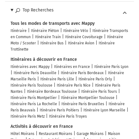
Top Recherches
Tous les modes de transports avec Mappy
Itinéraire
Itinéraire Piéton
Itinéraire Vélo
Itinéraire Transports
en Commun
Itinéraire Train
Itinéraire Covoiturage
Itinéraire
Moto / Scooter
Itinéraire Bus
Itinéraire Avion
Itinéraire
Trottinette
Itinéraires à découvrir en France
Itinéraires avec Mappy
Itinéraires en France
Itinéraire Paris Lyon
Itinéraire Paris Deauville
Itinéraire Paris Bordeaux
Itinéraire
Marseille Paris
Itinéraire Paris Lille
Itinéraire Paris Orly
Itinéraire Paris Toulouse
Itinéraire Paris Nice
Itinéraire Paris
Nantes
Itinéraire Bordeaux Toulouse
Itinéraire Paris Tours
Itinéraire Paris Montpellier
Itinéraire Montpellier Toulouse
Itinéraire Paris La Rochelle
Itinéraire Paris Bruxelles
Itinéraire
Paris Beauvais
Itinéraire Paris Poitiers
Itinéraire Lyon Marseille
Itinéraire Paris Metz
Itinéraire Paris Troyes
Activités à découvrir en France
Hôtel Moirans
Restaurant Moirans
Garage Moirans
Maison