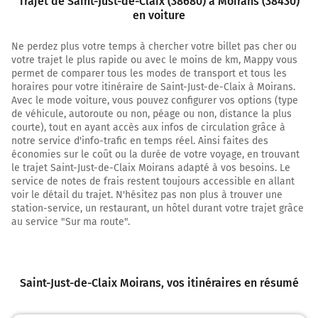
Trajet de Saint-Just-de-Claix (38680) à Moirans (38430)
Prendre à gauche et rejoindre A49. Continuer sur 70
en voiture
mètres
Ne perdez plus votre temps à chercher votre billet pas cher ou
A49
votre trajet le plus rapide ou avec le moins de km, Mappy vous
Chambéry
permet de comparer tous les modes de transport et tous les
Grenoble
horaires pour votre itinéraire de Saint-Just-de-Claix à Moirans.
Avec le mode voiture, vous pouvez configurer vos options (type
de véhicule, autoroute ou non, péage ou non, distance la plus
19,9 km
courte), tout en ayant accès aux infos de circulation grâce à
notre service d'info-trafic en temps réel. Ainsi faites des
Prendre à droite et rejoindre A49 E713. Continuer sur 14
économies sur le coût ou la durée de votre voyage, en trouvant
kilomètres
le trajet Saint-Just-de-Claix Moirans adapté à vos besoins. Le
service de notes de frais restent toujours accessible en allant
A49
voir le détail du trajet. N'hésitez pas non plus à trouver une
station-service, un restaurant, un hôtel durant votre trajet grâce
33,5 km
au service "Sur ma route".
Sortir et rejoindre la voie. Continuer sur 800 mètres
11
Saint-Just-de-Claix Moirans
, vos itinéraires en résumé
MOIRANS
TULLINS