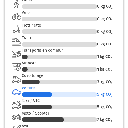
Piéton
Moirans
0h35
0
kg CO₂
38430
Vélo
0
kg CO₂
Trottinette
0
kg CO₂
Train
0
kg CO₂
Transports en commun
1
kg CO₂
Autocar
1
kg CO₂
Covoiturage
3
kg CO₂
Voiture
5
kg CO₂
Taxi / VTC
5
kg CO₂
Moto / Scooter
7
kg CO₂
Avion