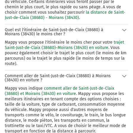
du véhicule. Certains itinéraires vous feront passer par le
chemin le plus court, le plus rapide ou sans péage. A vous de
choisir comment vous souhaitez parcourir
la distance de Saint-
Just-de-Claix (38680) - Moirans (38430)
.
Quel est l'itinéraire de Saint-Just-de-Claix (38680) à
Moirans (38430) le moins cher ?
Mappy vous propose l'itinéraire le moins cher pour votre
trajet
Saint-Just-de-Claix (38680)-Moirans (38430) en voiture
. Vous
pouvez également choisir le trajet le plus court (le moins de km
parcourus) ou le trajet le plus rapide (le moins de temps sur la
route).
Comment aller de Saint-Just-de-Claix (38680) à Moirans
(38430) en voiture ?
Mappy vous indique
comment aller de Saint-Just-de-Claix
(38680) et Moirans (38430) en voiture
. Mappy vous propose les
meilleurs itinéraires en tenant compte des options choisies :
taille de la voiture, type de carburant, consommation moyenne
du véhicule. Mappy propose aussi d'autres moyens de
transports comme le vélo, le covoiturage, le train, le bus longue
distance, le mode piéton, les transports en commun, la
trottinette ou le taxi/VTC. A vous de choisir le meilleur mode de
transport en fonction de la distance à parcourir.