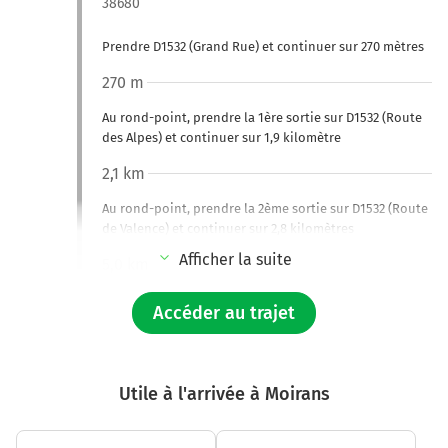
38680
Prendre D1532 (Grand Rue) et continuer sur 270 mètres
270 m
Au rond-point, prendre la 1ère sortie sur D1532 (Route
des Alpes) et continuer sur 1,9 kilomètre
2,1 km
Au rond-point, prendre la 2ème sortie sur D1532 (Route
de Valence) et continuer sur 2,8 kilomètres
Afficher la suite
5,0 km
Au rond-point, prendre la 2ème sortie sur D1532 (Route
Accéder au trajet
de Valence) et continuer sur 13 kilomètres
18,2 km
Tourner à gauche sur D22 et continuer sur 400 mètres
Utile à l'arrivée à Moirans
D22