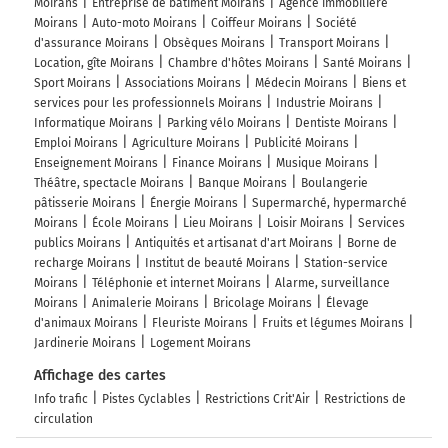
Moirans
Entreprise de bâtiment Moirans
Agence immobilière
Moirans
Auto-moto Moirans
Coiffeur Moirans
Société
d'assurance Moirans
Obsèques Moirans
Transport Moirans
Location, gîte Moirans
Chambre d'hôtes Moirans
Santé Moirans
Sport Moirans
Associations Moirans
Médecin Moirans
Biens et
services pour les professionnels Moirans
Industrie Moirans
Informatique Moirans
Parking vélo Moirans
Dentiste Moirans
Emploi Moirans
Agriculture Moirans
Publicité Moirans
Enseignement Moirans
Finance Moirans
Musique Moirans
Théâtre, spectacle Moirans
Banque Moirans
Boulangerie
pâtisserie Moirans
Énergie Moirans
Supermarché, hypermarché
Moirans
École Moirans
Lieu Moirans
Loisir Moirans
Services
publics Moirans
Antiquités et artisanat d'art Moirans
Borne de
recharge Moirans
Institut de beauté Moirans
Station-service
Moirans
Téléphonie et internet Moirans
Alarme, surveillance
Moirans
Animalerie Moirans
Bricolage Moirans
Élevage
d'animaux Moirans
Fleuriste Moirans
Fruits et légumes Moirans
Jardinerie Moirans
Logement Moirans
Affichage des cartes
Info trafic
Pistes Cyclables
Restrictions Crit'Air
Restrictions de
circulation