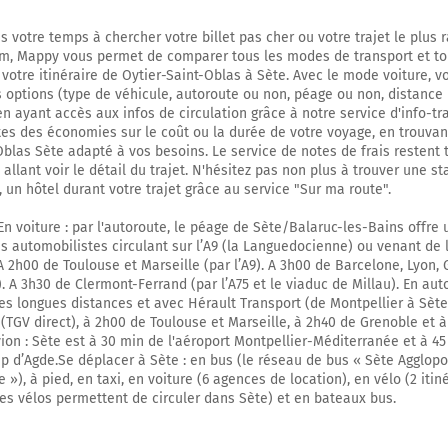
Zone Industrielle de Vaugris
s votre temps à chercher votre billet pas cher ou votre trajet le plus 
m, Mappy vous permet de comparer tous les modes de transport et to
18,4 km
 votre itinéraire de Oytier-Saint-Oblas à Sète. Avec le mode voiture, 
s options (type de véhicule, autoroute ou non, péage ou non, distance 
Prendre à gauche et rejoindre A7. Continuer sur 162 kilomètres
 en ayant accès aux infos de circulation grâce à notre service d'info-tr
ites des économies sur le coût ou la durée de votre voyage, en trouvant
A7
Oblas Sète adapté à vos besoins. Le service de notes de frais restent 
Valence
allant voir le détail du trajet. N'hésitez pas non plus à trouver une st
Marseille
, un hôtel durant votre trajet grâce au service "Sur ma route".
En voiture : par l'autoroute, le péage de Sète/Balaruc-les-Bains offre 
es automobilistes circulant sur l’A9 (la Languedocienne) ou venant de l
Prendre un ticket (Péage Vienne)
A 2h00 de Toulouse et Marseille (par l’A9). A 3h00 de Barcelone, Lyon, 
Autoroute du Soleil
). A 3h30 de Clermont-Ferrand (par l’A75 et le viaduc de Millau). En aut
es longues distances et avec Hérault Transport (de Montpellier à Sète)
181 km
 (TGV direct), à 2h00 de Toulouse et Marseille, à 2h40 de Grenoble et 
ion : Sète est à 30 min de l'aéroport Montpellier-Méditerranée et à 45
Prendre à droite et rejoindre A9 E15. Continuer sur 86 kilomètres
p d’Agde.Se déplacer à Sète : en bus (le réseau de bus « Sète Agglopo
»), à pied, en taxi, en voiture (6 agences de location), en vélo (2 itin
E15
A9
les vélos permettent de circuler dans Sète) et en bateaux bus.
BARCELONE
TOULOUSE