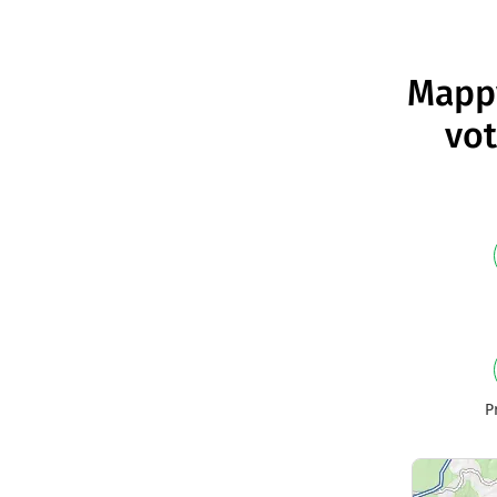
Mappy
vot
P