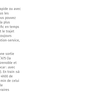
rapide ou avec
us les
vous pouvez
la plus
afic en temps
 le trajet
toujours
ation-service,
une sortie
’A75 (la
Grenoble et
ocar : avec
. En train :sà
à 4h00 de
 min de celui
le
éraires