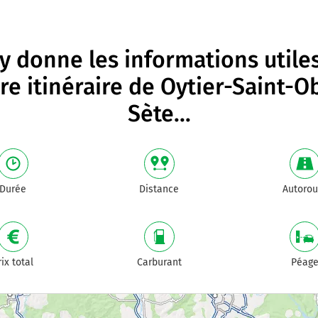
 donne les informations utile
re itinéraire de
Oytier-Saint-O
Sète
...
Durée
Distance
Autorou
rix total
Carburant
Péag