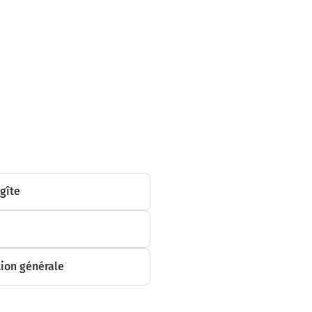
uer sur 3,3
mètres
 gîte
ion générale