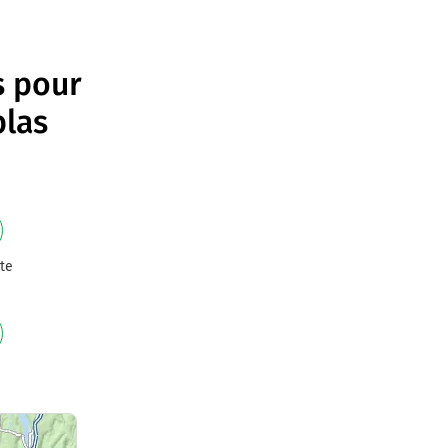
s pour
blas
te
e