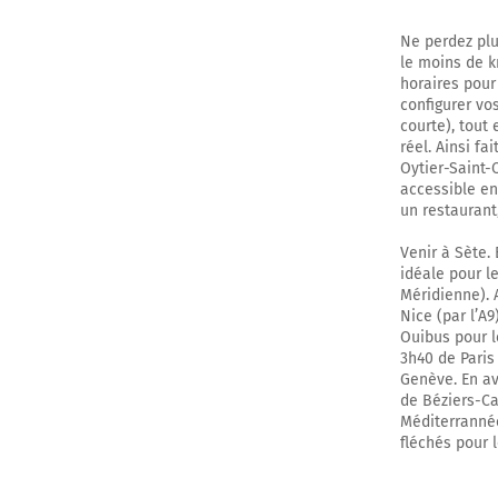
Ne perdez plu
le moins de k
horaires pour
configurer vo
courte), tout
réel. Ainsi fa
Oytier-Saint-
accessible en 
un restaurant
Venir à Sète. 
idéale pour l
Méridienne). 
Nice (par l’A9
Ouibus pour l
3h40 de Paris
Genève. En av
de Béziers-Ca
Méditerrannée 
fléchés pour 