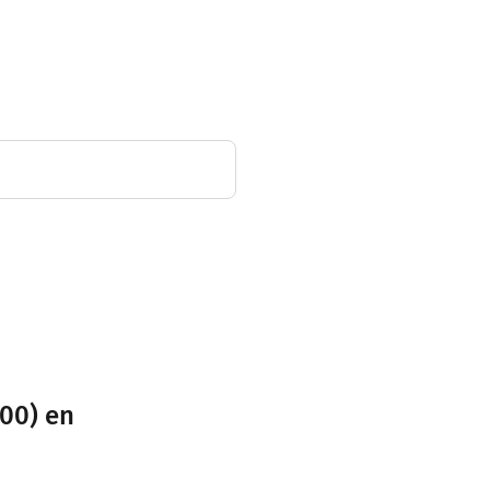
ntinuer sur 1,1
ontinuer sur
200) en