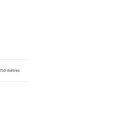
 750 mètres
es
s