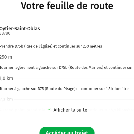
Votre feuille de route
Oytier-Saint-Oblas
38780
Prendre D75b (Rue de l'Église) et continuer sur 250 mètres
250 m
Tourner légèrement à gauche sur D75b (Route des Mûriers) et continuer sur
1,0 km
Tourner à gauche sur D75 (Route du Péage) et continuer sur 1,3 kilomètre
2,3 km
Afficher la suite
Au rond-point, prendre la 2ème sortie sur D75 et continuer sur 5,9 kilomètr
8,2 km
Tourner à droite sur D75 (Route de Cancanne) et continuer sur 2,3 kilomètre
Accéder au trajet