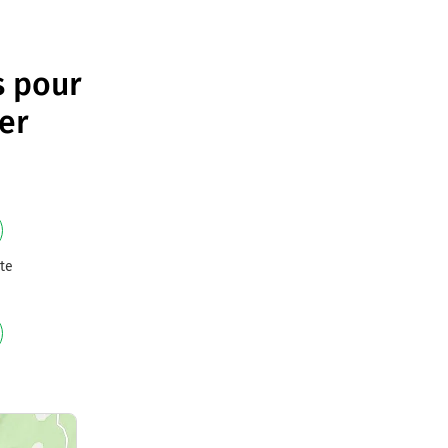
s pour
er
te
e