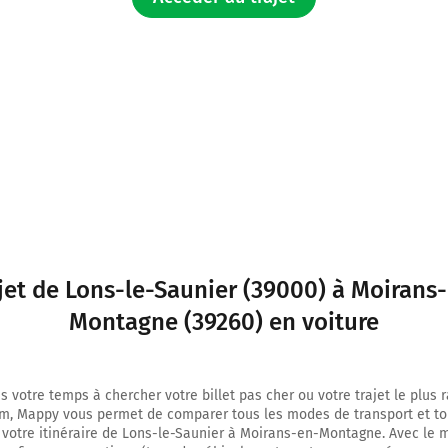
1,1 km
Continuer Avenue Camille Prost sur 1 kilomètre
2,0 km
Au rond-point, prendre la 2ème sortie sur D678 et continuer sur 180 mètres
2,2 km
Au rond-point, prendre la 1ère sortie sur D52 et continuer sur 5,4 kilomètre
7,6 km
Au rond-point, prendre la 2ème sortie sur D52e1 et continuer sur 110 mètres
jet de Lons-le-Saunier (39000) à Moirans
7,7 km
Montagne (39260) en voiture
Tourner légèrement à droite sur D52e1 et continuer sur 3 kilomètres
10,7 km
s votre temps à chercher votre billet pas cher ou votre trajet le plus 
m, Mappy vous permet de comparer tous les modes de transport et to
Tourner légèrement à droite sur D470 et continuer sur 3,2 kilomètres
 votre itinéraire de Lons-le-Saunier à Moirans-en-Montagne. Avec le 