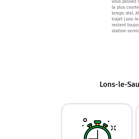
vous pouvez c
la plus courte
temps réel. A
trajet Lons-l
restent toujou
station-servic
Lons-le-Sa