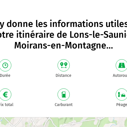
 donne les informations utile
otre itinéraire de
Lons-le-Sauni
Moirans-en-Montagne
...
Durée
Distance
Autorou
rix total
Carburant
Péag