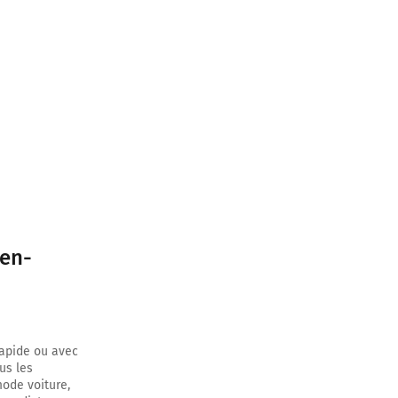
s
-en-
rapide ou avec
us les
mode voiture,