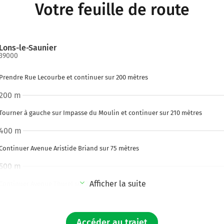
Votre feuille de route
Lons-le-Saunier
39000
Prendre Rue Lecourbe et continuer sur 200 mètres
200 m
Tourner à gauche sur Impasse du Moulin et continuer sur 210 mètres
400 m
Continuer Avenue Aristide Briand sur 75 mètres
500 m
Afficher la suite
Continuer Avenue Thurel sur 200 mètres
700 m
Continuer Avenue de la Marseillaise sur 350 mètres
Accéder au trajet