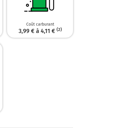
50 mètres
Coût carburant
(2)
3,99 € à 4,11 €