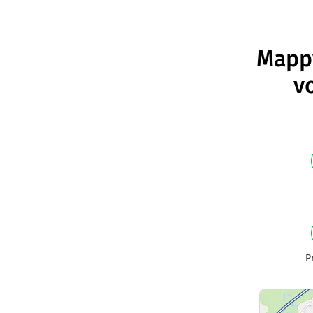
Mappy
v
P