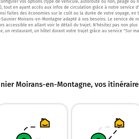
13,9 km
onfigurer vos options (type de véhicule, autoroute ou non, péage ou n
), tout en ayant accès aux infos de circulation grâce à notre service d'
Tourner à gauche sur D171 et continuer sur 1,1 kilomètre
insi faites des économies sur le coût ou la durée de votre voyage, en 
e-Saunier Moirans-en-Montagne adapté à vos besoins. Le service de no
15,0 km
rs accessible en allant voir le détail du trajet. N'hésitez pas non plus
e, un restaurant, un hôtel durant votre trajet grâce au service "Sur ma
Tourner à droite sur D171 (Rue du Château) et continuer sur 150 mètres
15,1 km
Tourner légèrement à droite sur D171 (Rue de la Citadelle) et continuer sur 
20,1 km
Tourner à gauche sur D171 (Rue des Geais) et continuer sur 90 mètres
unier Moirans-en-Montagne
, vos itinérai
20,2 km
Tourner légèrement à droite sur D171 (Rue des Geais) et continuer sur 35 mè
20,2 km
Tourner à droite sur Chemin des Perrières et continuer sur 100 mètres
20,3 km