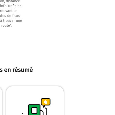
on, distance
info-trafic en
trouvant le
tes de frais
 à trouver une
 route".
5 kilomètres
res en résumé
tres