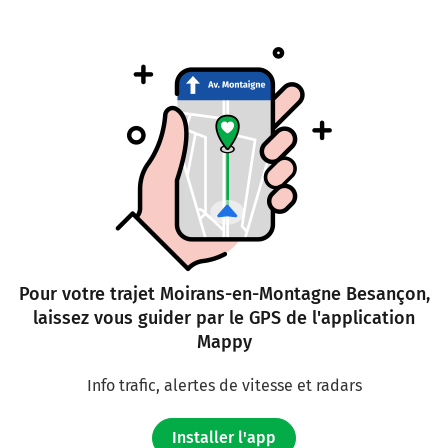
350 mètres
55
E23
MONTBÉLIARD
BESANÇON-CENTRE
PALENTE
ST CLAUDE
148 km
Au rond-point, prendre la 3ème sortie sur N57 (Rue de
Vesoul) et continuer sur 500 mètres
Rue de Vesoul
Pour votre trajet Moirans-en-Montagne Besançon,
laissez vous guider par le GPS de l'application
149 km
Mappy
Au rond-point, prendre la 3ème sortie sur N57 (Rue de
Vesoul) et continuer sur 2,2 kilomètres
Info trafic, alertes de vitesse et radars
151 km
Installer l'app