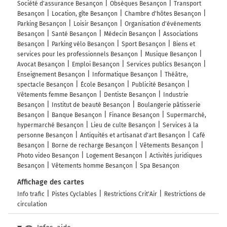
Société d'assurance Besançon
Obsèques Besançon
Transport
Besançon
Location, gîte Besançon
Chambre d'hôtes Besançon
Parking Besançon
Loisir Besançon
Organisation d'événements
Besançon
Santé Besançon
Médecin Besançon
Associations
Besançon
Parking vélo Besançon
Sport Besançon
Biens et
services pour les professionnels Besançon
Musique Besançon
Avocat Besançon
Emploi Besançon
Services publics Besançon
Enseignement Besançon
Informatique Besançon
Théâtre,
spectacle Besançon
École Besançon
Publicité Besançon
Vêtements femme Besançon
Dentiste Besançon
Industrie
Besançon
Institut de beauté Besançon
Boulangerie pâtisserie
Besançon
Banque Besançon
Finance Besançon
Supermarché,
hypermarché Besançon
Lieu de culte Besançon
Services à la
personne Besançon
Antiquités et artisanat d'art Besançon
Café
Besançon
Borne de recharge Besançon
Vêtements Besançon
Photo video Besançon
Logement Besançon
Activités juridiques
Besançon
Vêtements homme Besançon
Spa Besançon
Affichage des cartes
Info trafic
Pistes Cyclables
Restrictions Crit'Air
Restrictions de
circulation