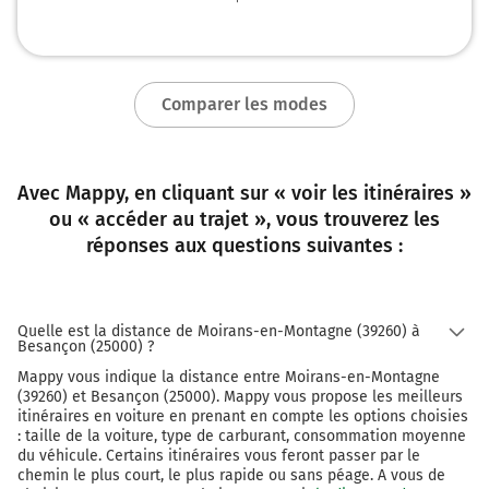
Prendre à droite et rejoindre la voie. Continuer sur 800
mètres
Comparer les modes
4
VESOUL
BESANÇON-ST CLAUDE
Avec Mappy, en cliquant sur « voir les itinéraires »
Payer 6,80 € (Péage Besancon Nord)
ou « accéder au trajet », vous trouverez les
146 km
réponses aux questions suivantes :
Au rond-point, prendre la 1ère sortie sur la voie et
continuer sur 290 mètres
Quelle est la distance de Moirans-en-Montagne (39260) à
146 km
Besançon (25000) ?
Au rond-point, prendre la 2ème sortie sur la voie et
Mappy vous indique la distance entre Moirans-en-Montagne
continuer sur 60 mètres
(39260) et Besançon (25000). Mappy vous propose les meilleurs
itinéraires en voiture en prenant en compte les options choisies
146 km
: taille de la voiture, type de carburant, consommation moyenne
du véhicule. Certains itinéraires vous feront passer par le
Prendre à droite et rejoindre N57 E23 D75 (N57).
chemin le plus court, le plus rapide ou sans péage. A vous de