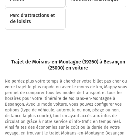
Tourner légèrement à gauche sur D171 (Rue des Geais)
et continuer sur 90 mètres
Parc d'attractions et
de loisirs
17,5 km
Tourner à droite sur D171 (Rue des Geais) et continuer
sur 550 mètres
18,0 km
Tourner à droite sur D171 et continuer sur 4,5
Trajet de Moirans-en-Montagne (39260) à Besançon
kilomètres
(25000) en voiture
22,5 km
Ne perdez plus votre temps à chercher votre billet pas cher ou
votre trajet le plus rapide ou avec le moins de km, Mappy vous
Tourner légèrement à gauche sur D171 (Rue du Château)
permet de comparer tous les modes de transport et tous les
et continuer sur 150 mètres
horaires pour votre itinéraire de Moirans-en-Montagne à
Besançon. Avec le mode voiture, vous pouvez configurer vos
22,6 km
options (type de véhicule, autoroute ou non, péage ou non,
Tourner à gauche sur D171 (Rue du Château) et
distance la plus courte), tout en ayant accès aux infos de
circulation grâce à notre service d'info-trafic en temps réel.
continuer sur 1,1 kilomètre
Ainsi faites des économies sur le coût ou la durée de votre
23,7 km
voyage, en trouvant le trajet Moirans-en-Montagne Besançon