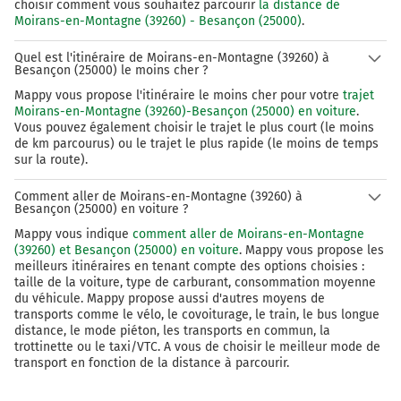
Continuer sur 400 mètres
choisir comment vous souhaitez parcourir
la distance de
Moirans-en-Montagne (39260) - Besançon (25000)
.
E23
N57
Quel est l'itinéraire de Moirans-en-Montagne (39260) à
Besançon
Besançon (25000) le moins cher ?
Lausanne
Mappy vous propose l'itinéraire le moins cher pour votre
trajet
Pirey
Moirans-en-Montagne (39260)-Besançon (25000) en voiture
.
Pouilley-les-Vignes
Vous pouvez également choisir le trajet le plus court (le moins
Gray
de km parcourus) ou le trajet le plus rapide (le moins de temps
Espace
sur la route).
Vert Bois Vallon
Comment aller de Moirans-en-Montagne (39260) à
Besançon (25000) en voiture ?
147 km
Mappy vous indique
comment aller de Moirans-en-Montagne
Continuer E23 (Rue de Vesoul) sur 1,1 kilomètre
(39260) et Besançon (25000) en voiture
. Mappy vous propose les
meilleurs itinéraires en tenant compte des options choisies :
E23
N57
taille de la voiture, type de carburant, consommation moyenne
du véhicule. Mappy propose aussi d'autres moyens de
LAUSANNE
transports comme le vélo, le covoiturage, le train, le bus longue
BESANÇON
distance, le mode piéton, les transports en commun, la
trottinette ou le taxi/VTC. A vous de choisir le meilleur mode de
transport en fonction de la distance à parcourir.
148 km
Sortir et rejoindre N57 (Rue de Vesoul). Continuer sur