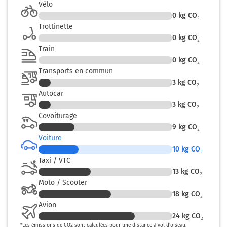
Vélo
0
kg CO₂
A36
E60
Trottinette
A6
0
kg CO₂
PARIS
Train
BEAUNE
0
kg CO₂
STRASBOURG
Transports en commun
BESANÇON
3
kg CO₂
DOLE-AUTHUME
Autocar
3
kg CO₂
94 km
Covoiturage
9
kg CO₂
Prendre à droite et rejoindre A36 E60. Continuer sur 51
kilomètres
Voiture
10
kg CO₂
E60
Taxi / VTC
13
kg CO₂
A36
Moto / Scooter
STRASBOURG
BESANÇON
18
kg CO₂
DOLE-AUTHUME
Avion
24
kg CO₂
145 km
*
Les émissions de CO2 sont calculées pour une distance à vol d’oiseau.