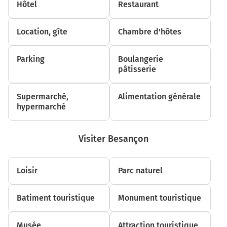
Hôtel
Restaurant
3,5 kilomètres
D470
Location, gîte
Chambre d'hôtes
16,6 km
Parking
Boulangerie
Tourner à droite sur D174 et continuer sur 600 mètres
pâtisserie
17,2 km
Supermarché,
Alimentation générale
Tourner à droite sur D171 (Rue de la Liberté) et
hypermarché
continuer sur 120 mètres
17,3 km
Visiter Besançon
Tourner légèrement à gauche sur D171 (Rue de la
Liberté) et continuer sur 75 mètres
Loisir
Parc naturel
17,4 km
Tourner légèrement à droite sur D171 (Rue des Geais) et
Batiment touristique
Monument touristique
continuer sur 35 mètres
17,4 km
Musée
Attraction touristique