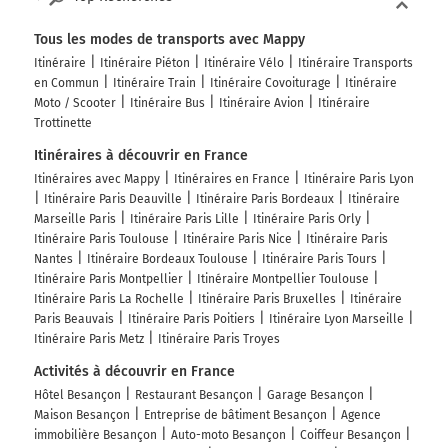
Lausanne
Centre Ville
Tous les modes de transports avec Mappy
Itinéraire
Itinéraire Piéton
Itinéraire Vélo
Itinéraire Transports
Pont Robert Schwint
en Commun
Itinéraire Train
Itinéraire Covoiturage
Itinéraire
152 km
Moto / Scooter
Itinéraire Bus
Itinéraire Avion
Itinéraire
Trottinette
Tourner légèrement à droite sur Rue Proudhon et
Itinéraires à découvrir en France
continuer sur 5 mètres
Itinéraires avec Mappy
Itinéraires en France
Itinéraire Paris Lyon
Besançon
Itinéraire Paris Deauville
Itinéraire Paris Bordeaux
Itinéraire
1h50
25000
Marseille Paris
Itinéraire Paris Lille
Itinéraire Paris Orly
Itinéraire Paris Toulouse
Itinéraire Paris Nice
Itinéraire Paris
Nantes
Itinéraire Bordeaux Toulouse
Itinéraire Paris Tours
Itinéraire Paris Montpellier
Itinéraire Montpellier Toulouse
Itinéraire Paris La Rochelle
Itinéraire Paris Bruxelles
Itinéraire
Paris Beauvais
Itinéraire Paris Poitiers
Itinéraire Lyon Marseille
Itinéraire Paris Metz
Itinéraire Paris Troyes
Activités à découvrir en France
Hôtel Besançon
Restaurant Besançon
Garage Besançon
Maison Besançon
Entreprise de bâtiment Besançon
Agence
immobilière Besançon
Auto-moto Besançon
Coiffeur Besançon