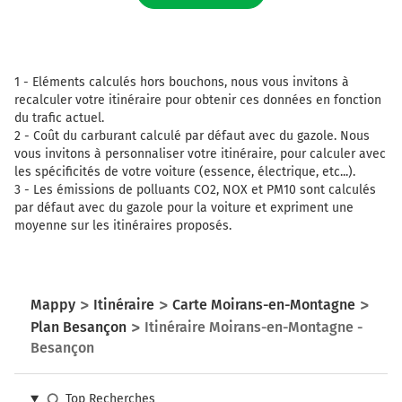
Tourner légèrement à droite sur Rue des Glacis et
continuer sur 5 mètres
151 km
1 -
Eléments calculés hors bouchons, nous vous invitons à
Tourner à gauche sur D683 (Avenue Edgar Faure) et
recalculer votre itinéraire pour obtenir ces données en fonction
continuer sur 130 mètres
du trafic actuel.
2 -
Coût du carburant calculé par défaut avec du gazole. Nous
151 km
vous invitons à personnaliser votre itinéraire, pour calculer avec
Tourner à droite sur Avenue du Maréchal Foch et
les spécificités de votre voiture (essence, électrique, etc...).
continuer sur 25 mètres
3 -
Les émissions de polluants CO2, NOX et PM10 sont calculés
par défaut avec du gazole pour la voiture et expriment une
151 km
moyenne sur les itinéraires proposés.
Tourner légèrement à droite sur Avenue du Maréchal
Foch et continuer sur 350 mètres
151 km
Mappy
Itinéraire
Carte Moirans-en-Montagne
Plan Besançon
Itinéraire Moirans-en-Montagne -
Tourner à droite sur Pont Robert Schwint et continuer
Besançon
sur 160 mètres
Pontarlier
Top Recherches