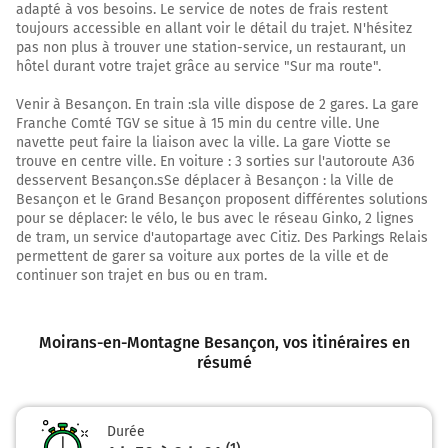
adapté à vos besoins. Le service de notes de frais restent
Tourner à droite sur D470 et continuer sur 3,1
toujours accessible en allant voir le détail du trajet. N'hésitez
kilomètres
pas non plus à trouver une station-service, un restaurant, un
hôtel durant votre trajet grâce au service "Sur ma route".
26,9 km
Venir à Besançon. En train :sla ville dispose de 2 gares. La gare
Tourner légèrement à gauche sur D678 et continuer sur
Franche Comté TGV se situe à 15 min du centre ville. Une
1 kilomètre
navette peut faire la liaison avec la ville. La gare Viotte se
trouve en centre ville. En voiture : 3 sorties sur l'autoroute A36
27,9 km
desservent Besançon.sSe déplacer à Besançon : la Ville de
Besançon et le Grand Besançon proposent différentes solutions
Continuer D678 sur 2,1 kilomètres
pour se déplacer: le vélo, le bus avec le réseau Ginko, 2 lignes
de tram, un service d'autopartage avec Citiz. Des Parkings Relais
30,0 km
permettent de garer sa voiture aux portes de la ville et de
continuer son trajet en bus ou en tram.
Au rond-point, prendre la 1ère sortie sur D52 et
continuer sur 5,4 kilomètres
35,4 km
Moirans-en-Montagne Besançon
, vos itinéraires en
résumé
Au rond-point, prendre la 4ème sortie sur D678 (Route
de Conliège) et continuer sur 210 mètres
35,6 km
Durée