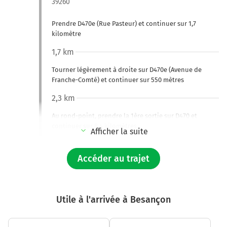
39260
Prendre D470e (Rue Pasteur) et continuer sur 1,7
kilomètre
1,7 km
Tourner légèrement à droite sur D470e (Avenue de
Franche-Comté) et continuer sur 550 mètres
2,3 km
Au rond-point, prendre la 1ère sortie sur D470 et
continuer sur 8,4 kilomètres
Afficher la suite
10,7 km
Accéder au trajet
Tourner légèrement à droite sur D470 et continuer sur
2,4 kilomètres
D470
Utile à l'arrivée à Besançon
13,1 km
Tourner légèrement à droite sur D470 et continuer sur