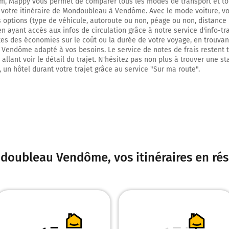
m, Mappy vous permet de comparer tous les modes de transport et to
 votre itinéraire de Mondoubleau à Vendôme. Avec le mode voiture, v
27,0 km
s options (type de véhicule, autoroute ou non, péage ou non, distance 
 en ayant accès aux infos de circulation grâce à notre service d'info-tr
Continuer Mail du Maréchal Leclerc sur 100 mètres
ites des économies sur le coût ou la durée de votre voyage, en trouvant
27,1 km
endôme adapté à vos besoins. Le service de notes de frais restent 
allant voir le détail du trajet. N'hésitez pas non plus à trouver une st
Au rond-point, prendre la 1ère sortie sur Pont Saint-Michel et continuer su
, un hôtel durant votre trajet grâce au service "Sur ma route".
Pont Saint-Michel
Rue Poterie
Vendôme
41100
doubleau Vendôme
, vos itinéraires en r