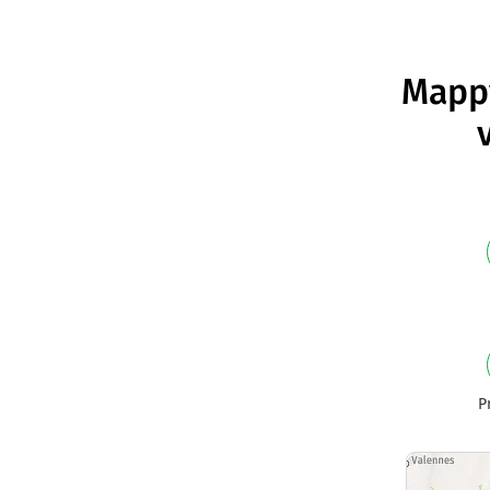
Mappy
P