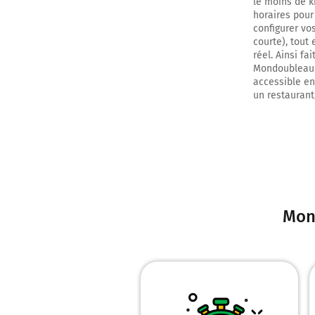
le moins de k
horaires pour
configurer vo
courte), tout
réel. Ainsi fa
Mondoubleau V
accessible en 
un restaurant
0h24
Mon