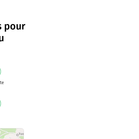
s pour
u
te
e