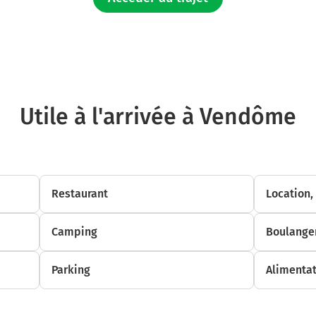
1,5 km
Tourner légèrement à droite sur D151 et continuer sur 9,1 kilomètres
10,6 km
Continuer D957 (Rue des Mimosas) sur 250 mètres
Utile à l'arrivée à Vendôme
10,9 km
Au rond-point, prendre la 3ème sortie sur D957 (Rue de l'Artisanat) et conti
mètres
11,0 km
Restaurant
Location,
Tourner légèrement à droite sur D957 (Rue de l'Artisanat) et continuer sur 2
Camping
Boulanger
13,2 km
Tourner légèrement à droite sur D957 et continuer sur 4,2 kilomètres
Parking
Alimentat
17,4 km
Au rond-point, prendre la 2ème sortie sur D957 et continuer sur 3,6 kilomèt