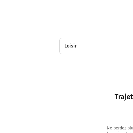
Loisir
Traje
Ne perdez plu