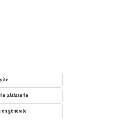
nuer sur 170
 gîte
,2 kilomètres
ie pâtisserie
ion générale
res