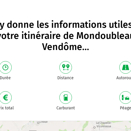
 donne les informations utile
votre itinéraire de
Mondoublea
Vendôme
...
Durée
Distance
Autorou
rix total
Carburant
Péag