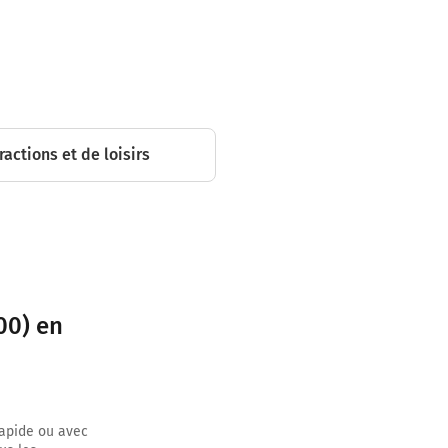
re
ractions et de loisirs
sur 2,3
00) en
 sur 1,1
r sur 170
rapide ou avec