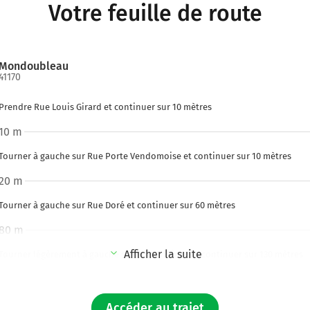
Votre feuille de route
Mondoubleau
41170
Prendre Rue Louis Girard et continuer sur 10 mètres
10 m
Tourner à gauche sur Rue Porte Vendomoise et continuer sur 10 mètres
20 m
Tourner à gauche sur Rue Doré et continuer sur 60 mètres
80 m
Afficher la suite
Tourner légèrement à gauche sur Rue Prillieux et continuer sur 130 mètres
210 m
Tourner à droite sur D151 (Rue Saint-Denis) et continuer sur 1,3 kilomètre
Accéder au trajet