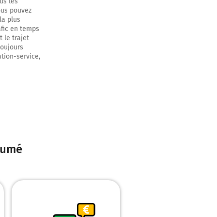
us les
ous pouvez
la plus
afic en temps
 le trajet
toujours
ation-service,
r 350 mètres
ésumé