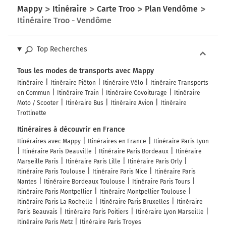
Mappy
Itinéraire
Carte Troo
Plan Vendôme
Itinéraire Troo - Vendôme
Top Recherches
Tous les modes de transports avec Mappy
Itinéraire
Itinéraire Piéton
Itinéraire Vélo
Itinéraire Transports
en Commun
Itinéraire Train
Itinéraire Covoiturage
Itinéraire
Moto / Scooter
Itinéraire Bus
Itinéraire Avion
Itinéraire
Trottinette
Itinéraires à découvrir en France
Itinéraires avec Mappy
Itinéraires en France
Itinéraire Paris Lyon
Itinéraire Paris Deauville
Itinéraire Paris Bordeaux
Itinéraire
Marseille Paris
Itinéraire Paris Lille
Itinéraire Paris Orly
Itinéraire Paris Toulouse
Itinéraire Paris Nice
Itinéraire Paris
Nantes
Itinéraire Bordeaux Toulouse
Itinéraire Paris Tours
Itinéraire Paris Montpellier
Itinéraire Montpellier Toulouse
Itinéraire Paris La Rochelle
Itinéraire Paris Bruxelles
Itinéraire
Paris Beauvais
Itinéraire Paris Poitiers
Itinéraire Lyon Marseille
Itinéraire Paris Metz
Itinéraire Paris Troyes