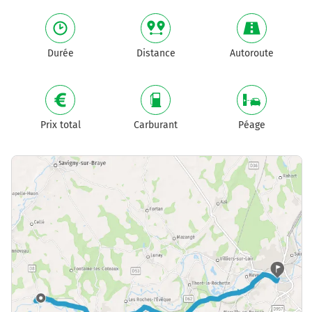
Durée
Distance
Autoroute
Prix total
Carburant
Péage