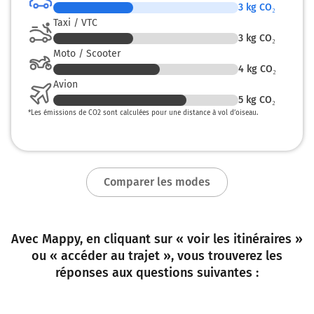
3
kg CO₂
Taxi / VTC
3
kg CO₂
Moto / Scooter
4
kg CO₂
Avion
5
kg CO₂
*
Les émissions de CO2 sont calculées pour une distance à vol d’oiseau.
Comparer les modes
Avec Mappy, en cliquant sur « voir les itinéraires »
ou « accéder au trajet », vous trouverez les
réponses aux questions suivantes :