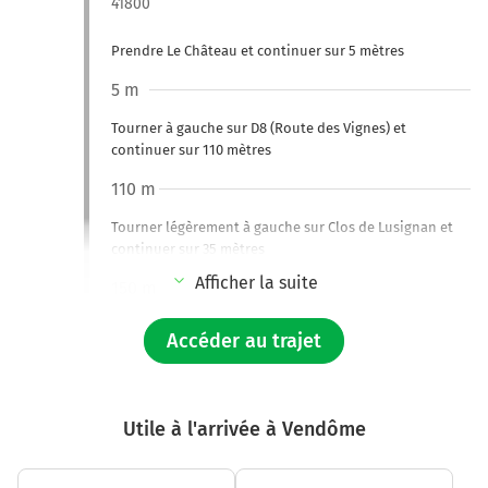
41800
Prendre Le Château et continuer sur 5 mètres
5 m
Tourner à gauche sur D8 (Route des Vignes) et
continuer sur 110 mètres
110 m
Tourner légèrement à gauche sur Clos de Lusignan et
continuer sur 35 mètres
Afficher la suite
150 m
Tourner légèrement à droite sur La Bretonnerie et
Accéder au trajet
continuer sur 95 mètres
250 m
Continuer Cheminement de Rome sur 220 mètres
Utile à l'arrivée à Vendôme
450 m