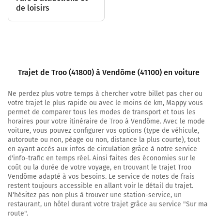
de loisirs
Tourner à gauche sur Boulevard Mermoz et continuer
sur 70 mètres
7,1 km
Tourner légèrement à droite sur Boulevard Mermoz et
continuer sur 350 mètres
Trajet de Troo (41800) à Vendôme (41100) en voiture
7,4 km
Ne perdez plus votre temps à chercher votre billet pas cher ou
Au rond-point, prendre la 3ème sortie sur D917 (Avenue
votre trajet le plus rapide ou avec le moins de km, Mappy vous
Gambetta) et continuer sur 2,1 kilomètres
permet de comparer tous les modes de transport et tous les
horaires pour votre itinéraire de Troo à Vendôme. Avec le mode
9,5 km
voiture, vous pouvez configurer vos options (type de véhicule,
autoroute ou non, péage ou non, distance la plus courte), tout
Au rond-point, prendre la 2ème sortie sur D917 et
en ayant accès aux infos de circulation grâce à notre service
continuer sur 2 kilomètre
d'info-trafic en temps réel. Ainsi faites des économies sur le
D917
coût ou la durée de votre voyage, en trouvant le trajet Troo
Vendôme adapté à vos besoins. Le service de notes de frais
11,5 km
restent toujours accessible en allant voir le détail du trajet.
N'hésitez pas non plus à trouver une station-service, un
Au rond-point, prendre la 2ème sortie sur D917 et
restaurant, un hôtel durant votre trajet grâce au service "Sur ma
continuer sur 6,3 kilomètres
route".