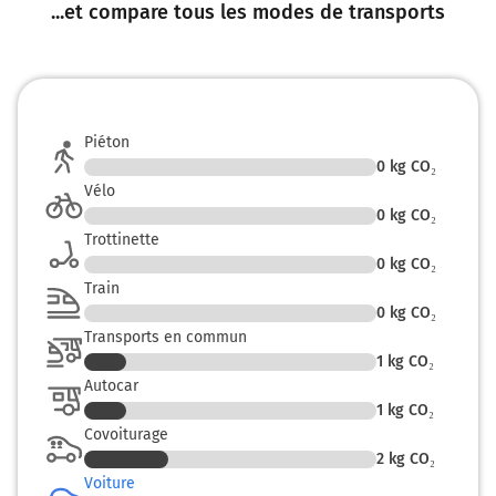
...et compare tous les modes de transports
Piéton
0
kg CO₂
Vélo
0
kg CO₂
Trottinette
0
kg CO₂
Train
0
kg CO₂
Transports en commun
1
kg CO₂
Autocar
1
kg CO₂
Covoiturage
2
kg CO₂
Voiture