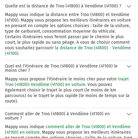
Quelle est la distance de Troo (41800) à Vendôme (41100) ?
Mappy vous indique la distance entre Troo (41800) et Vendôme
(41100). Mappy vous propose les meilleurs itinéraires en voiture
en prenant en compte les options choisies : taille de la voiture,
type de carburant, consommation moyenne du véhicule.
Certains itinéraires vous feront passer par le chemin le plus
court, le plus rapide ou sans péage. A vous de choisir comment
vous souhaitez parcourir
la distance de Troo (41800) - Vendôme
(41100)
.
Quel est l'itinéraire de Troo (41800) à Vendôme (41100) le
moins cher ?
Mappy vous propose l'itinéraire le moins cher pour votre
trajet
Troo (41800)-Vendôme (41100) en voiture
. Vous pouvez
également choisir le trajet le plus court (le moins de km
parcourus) ou le trajet le plus rapide (le moins de temps sur la
route).
Comment aller de Troo (41800) à Vendôme (41100) en
voiture ?
Mappy vous indique
comment aller de Troo (41800) et Vendôme
(41100) en voiture
. Mappy vous propose les meilleurs itinéraires
en tenant compte des options choisies : taille de la voiture, type