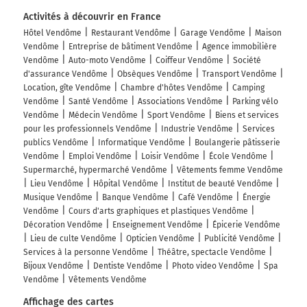
Activités à découvrir en France
Hôtel Vendôme
Restaurant Vendôme
Garage Vendôme
Maison
Vendôme
Entreprise de bâtiment Vendôme
Agence immobilière
Vendôme
Auto-moto Vendôme
Coiffeur Vendôme
Société
d'assurance Vendôme
Obsèques Vendôme
Transport Vendôme
Location, gîte Vendôme
Chambre d'hôtes Vendôme
Camping
Vendôme
Santé Vendôme
Associations Vendôme
Parking vélo
Vendôme
Médecin Vendôme
Sport Vendôme
Biens et services
pour les professionnels Vendôme
Industrie Vendôme
Services
publics Vendôme
Informatique Vendôme
Boulangerie pâtisserie
Vendôme
Emploi Vendôme
Loisir Vendôme
École Vendôme
Supermarché, hypermarché Vendôme
Vêtements femme Vendôme
Lieu Vendôme
Hôpital Vendôme
Institut de beauté Vendôme
Musique Vendôme
Banque Vendôme
Café Vendôme
Énergie
Vendôme
Cours d'arts graphiques et plastiques Vendôme
Décoration Vendôme
Enseignement Vendôme
Épicerie Vendôme
Lieu de culte Vendôme
Opticien Vendôme
Publicité Vendôme
Services à la personne Vendôme
Théâtre, spectacle Vendôme
Bijoux Vendôme
Dentiste Vendôme
Photo video Vendôme
Spa
Vendôme
Vêtements Vendôme
Affichage des cartes