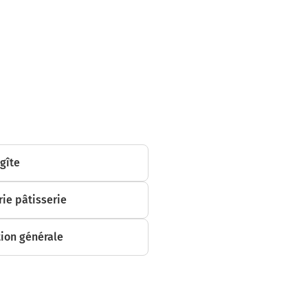
uer sur 550
ur 70 mètres
 gîte
ie pâtisserie
r sur 240
ion générale
r sur 900