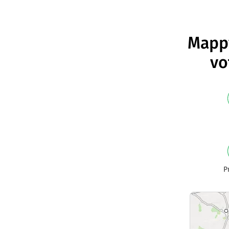
Mappy
vo
P