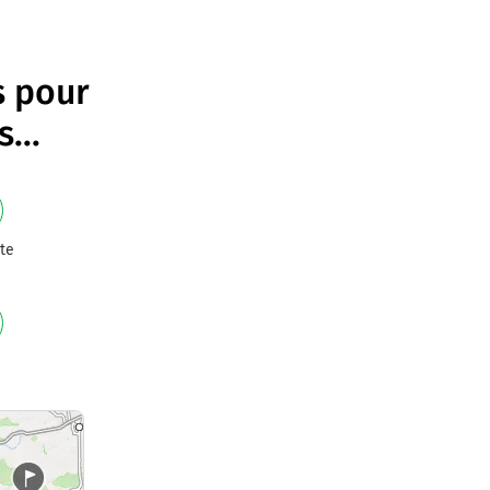
s pour
s
...
te
e