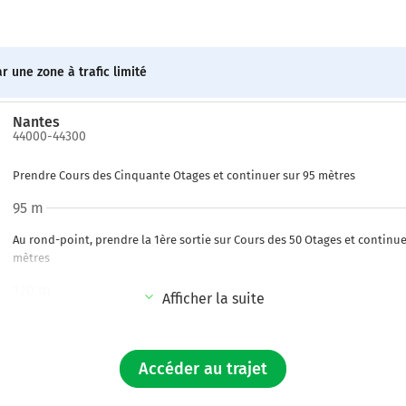
r une zone à trafic limité
Nantes
44000-44300
Prendre Cours des Cinquante Otages et continuer sur 95 mètres
95 m
Au rond-point, prendre la 1ère sortie sur Cours des 50 Otages et continue
mètres
120 m
Afficher la suite
Au rond-point, prendre la 2ème sortie sur Cours des 50 Otages et continu
mètres
Accéder au trajet
280 m
Au rond-point, prendre la 2ème sortie sur Quai Ceineray et continuer sur