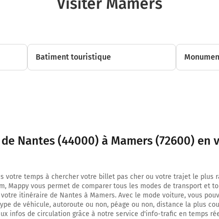
Visiter Mamers
3,0 km
Au rond-point, prendre la 2ème sortie sur Boulevard du Petit Port et con
270 mètres
Batiment touristique
Monument
3,3 km
Au rond-point, prendre la 2ème sortie sur Boulevard Guy Mollet et contin
mètres
3,6 km
Au rond-point, prendre la 2ème sortie sur Boulevard Guy Mollet et contin
mètres
t de Nantes (44000) à Mamers (72600) en v
4,0 km
Au rond-point, prendre la 2ème sortie sur Boulevard Guy Mollet et contin
s votre temps à chercher votre billet pas cher ou votre trajet le plus 
mètres
m, Mappy vous permet de comparer tous les modes de transport et to
4,3 km
 votre itinéraire de Nantes à Mamers. Avec le mode voiture, vous pouv
type de véhicule, autoroute ou non, péage ou non, distance la plus cou
Au rond-point, prendre la 2ème sortie sur Rue Henri Picherit et continuer
x infos de circulation grâce à notre service d'info-trafic en temps réel