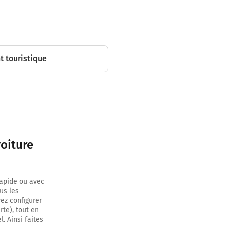
tinuer sur
 touristique
uer sur 350
uer sur 300
oiture
uer sur 350
rapide ou avec
us les
ez configurer
rte), tout en
 sur 1
. Ainsi faites