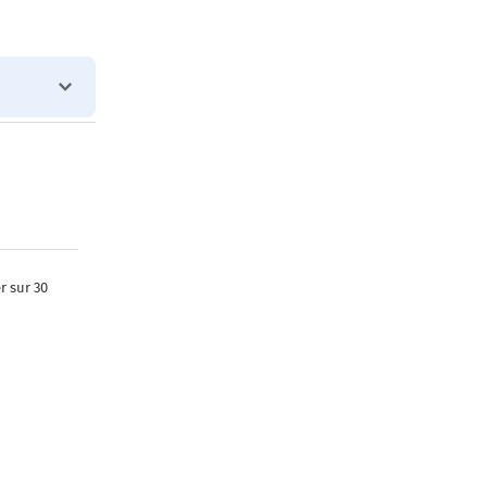
r sur 30
er sur 160
 500 mètres