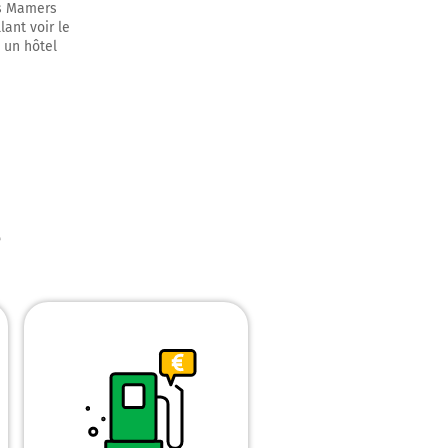
es Mamers
lant voir le
, un hôtel
t continuer
ntinuer sur
é