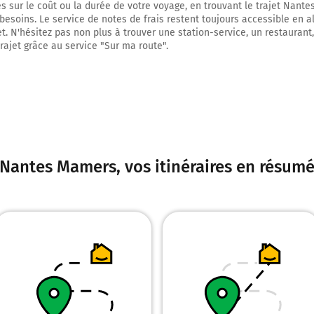
kilomètre
 sur le coût ou la durée de votre voyage, en trouvant le trajet Nant
besoins. Le service de notes de frais restent toujours accessible en al
5,3 km
et. N'hésitez pas non plus à trouver une station-service, un restaurant
trajet grâce au service "Sur ma route".
Au rond-point, prendre la 3ème sortie sur Boulevard Alexander Fleming e
sur 130 mètres
5,4 km
Prendre à droite et rejoindre N844 E62 (Boulevard Alexander Fleming). Co
850 mètres
Nantes Mamers
, vos itinéraires en résum
Saint-Herblain
Rennes
Vannes
Angers
Paris
6,3 km
Prendre à droite et rejoindre A11. Continuer sur 175 kilomètres