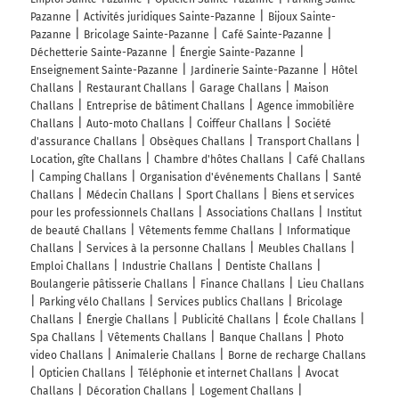
Pazanne
Activités juridiques Sainte-Pazanne
Bijoux Sainte-
Pazanne
Bricolage Sainte-Pazanne
Café Sainte-Pazanne
Déchetterie Sainte-Pazanne
Énergie Sainte-Pazanne
Enseignement Sainte-Pazanne
Jardinerie Sainte-Pazanne
Hôtel
Challans
Restaurant Challans
Garage Challans
Maison
Challans
Entreprise de bâtiment Challans
Agence immobilière
Challans
Auto-moto Challans
Coiffeur Challans
Société
d'assurance Challans
Obsèques Challans
Transport Challans
Location, gîte Challans
Chambre d'hôtes Challans
Café Challans
Camping Challans
Organisation d'événements Challans
Santé
Challans
Médecin Challans
Sport Challans
Biens et services
pour les professionnels Challans
Associations Challans
Institut
de beauté Challans
Vêtements femme Challans
Informatique
Challans
Services à la personne Challans
Meubles Challans
Emploi Challans
Industrie Challans
Dentiste Challans
Boulangerie pâtisserie Challans
Finance Challans
Lieu Challans
Parking vélo Challans
Services publics Challans
Bricolage
Challans
Énergie Challans
Publicité Challans
École Challans
Spa Challans
Vêtements Challans
Banque Challans
Photo
video Challans
Animalerie Challans
Borne de recharge Challans
Opticien Challans
Téléphonie et internet Challans
Avocat
Challans
Décoration Challans
Logement Challans