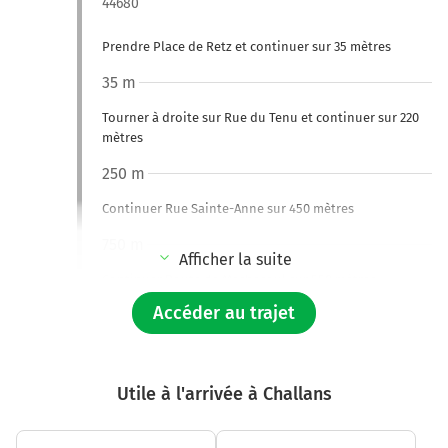
44680
Prendre Place de Retz et continuer sur 35 mètres
35 m
Tourner à droite sur Rue du Tenu et continuer sur 220
mètres
250 m
Continuer Rue Sainte-Anne sur 450 mètres
750 m
Afficher la suite
Continuer Route de Machecoul sur 550 mètres
Accéder au trajet
1,3 km
Tourner à gauche sur D61 et continuer sur 65 mètres
1,4 km
Utile à l'arrivée à Challans
Tourner à droite sur La Roche Saint-Louis et continuer
sur 2,5 kilomètres