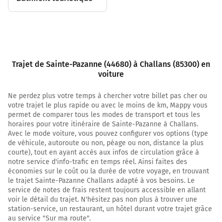
13,2 km
Au rond-point, prendre la 2ème sortie sur Boulevard
Pierre de Gondy et continuer sur 280 mètres
13,5 km
Trajet de Sainte-Pazanne (44680) à Challans (85300) en
Au rond-point, prendre la 3ème sortie sur Rue
voiture
Alexandre Riou et continuer sur 55 mètres
Ne perdez plus votre temps à chercher votre billet pas cher ou
13,6 km
votre trajet le plus rapide ou avec le moins de km, Mappy vous
permet de comparer tous les modes de transport et tous les
Continuer Place du Port sur 190 mètres
horaires pour votre itinéraire de Sainte-Pazanne à Challans.
13,8 km
Avec le mode voiture, vous pouvez configurer vos options (type
de véhicule, autoroute ou non, péage ou non, distance la plus
Tourner à gauche sur Rue de la France Libre et
courte), tout en ayant accès aux infos de circulation grâce à
continuer sur 130 mètres
notre service d'info-trafic en temps réel. Ainsi faites des
économies sur le coût ou la durée de votre voyage, en trouvant
13,9 km
le trajet Sainte-Pazanne Challans adapté à vos besoins. Le
service de notes de frais restent toujours accessible en allant
Continuer Rue de Challans sur 30 mètres
voir le détail du trajet. N'hésitez pas non plus à trouver une
station-service, un restaurant, un hôtel durant votre trajet grâce
13,9 km
au service "Sur ma route".