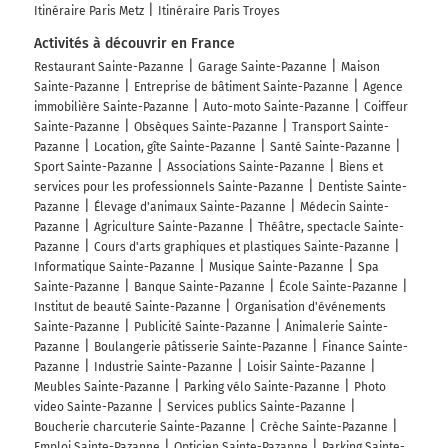
Itinéraire Paris Metz
Itinéraire Paris Troyes
Activités à découvrir en France
Restaurant Sainte-Pazanne
Garage Sainte-Pazanne
Maison
Sainte-Pazanne
Entreprise de bâtiment Sainte-Pazanne
Agence
immobilière Sainte-Pazanne
Auto-moto Sainte-Pazanne
Coiffeur
Sainte-Pazanne
Obsèques Sainte-Pazanne
Transport Sainte-
Pazanne
Location, gîte Sainte-Pazanne
Santé Sainte-Pazanne
Sport Sainte-Pazanne
Associations Sainte-Pazanne
Biens et
services pour les professionnels Sainte-Pazanne
Dentiste Sainte-
Pazanne
Élevage d'animaux Sainte-Pazanne
Médecin Sainte-
Pazanne
Agriculture Sainte-Pazanne
Théâtre, spectacle Sainte-
Pazanne
Cours d'arts graphiques et plastiques Sainte-Pazanne
Informatique Sainte-Pazanne
Musique Sainte-Pazanne
Spa
Sainte-Pazanne
Banque Sainte-Pazanne
École Sainte-Pazanne
Institut de beauté Sainte-Pazanne
Organisation d'événements
Sainte-Pazanne
Publicité Sainte-Pazanne
Animalerie Sainte-
Pazanne
Boulangerie pâtisserie Sainte-Pazanne
Finance Sainte-
Pazanne
Industrie Sainte-Pazanne
Loisir Sainte-Pazanne
Meubles Sainte-Pazanne
Parking vélo Sainte-Pazanne
Photo
video Sainte-Pazanne
Services publics Sainte-Pazanne
Boucherie charcuterie Sainte-Pazanne
Crèche Sainte-Pazanne
Emploi Sainte-Pazanne
Opticien Sainte-Pazanne
Parking Sainte-