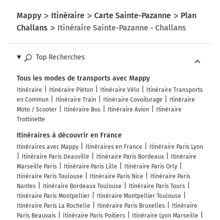
Mappy
Itinéraire
Carte Sainte-Pazanne
Plan
Challans
Itinéraire Sainte-Pazanne - Challans
Top Recherches
Tous les modes de transports avec Mappy
Itinéraire
Itinéraire Piéton
Itinéraire Vélo
Itinéraire Transports
en Commun
Itinéraire Train
Itinéraire Covoiturage
Itinéraire
Moto / Scooter
Itinéraire Bus
Itinéraire Avion
Itinéraire
Trottinette
Itinéraires à découvrir en France
Itinéraires avec Mappy
Itinéraires en France
Itinéraire Paris Lyon
Itinéraire Paris Deauville
Itinéraire Paris Bordeaux
Itinéraire
Marseille Paris
Itinéraire Paris Lille
Itinéraire Paris Orly
Itinéraire Paris Toulouse
Itinéraire Paris Nice
Itinéraire Paris
Nantes
Itinéraire Bordeaux Toulouse
Itinéraire Paris Tours
Itinéraire Paris Montpellier
Itinéraire Montpellier Toulouse
Itinéraire Paris La Rochelle
Itinéraire Paris Bruxelles
Itinéraire
Paris Beauvais
Itinéraire Paris Poitiers
Itinéraire Lyon Marseille