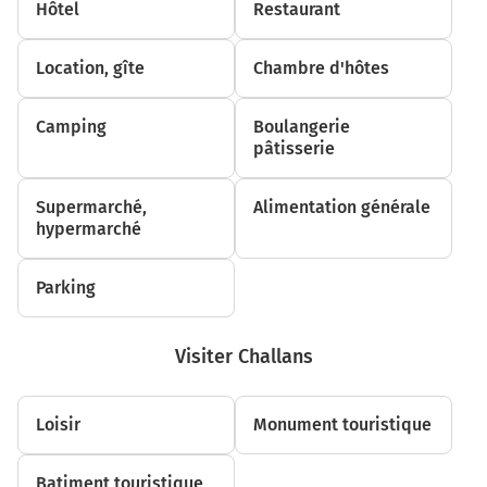
Hôtel
Restaurant
3,9 km
Location, gîte
Chambre d'hôtes
Tourner à droite sur Le Bois Flamberge et continuer sur
220 mètres
Camping
Boulangerie
4,1 km
pâtisserie
Tourner à gauche sur Le Bois Flamberge et continuer
sur 700 mètres
Supermarché,
Alimentation générale
hypermarché
4,8 km
Tourner à droite sur D95 et continuer sur 7,2 kilomètres
Parking
12,0 km
Au rond-point, prendre la 3ème sortie sur D13
Visiter Challans
(Boulevard de l'Atlantique) et continuer sur 850 mètres
12,9 km
Loisir
Monument touristique
Tourner à droite sur Boulevard des Prises et continuer
sur 400 mètres
Batiment touristique