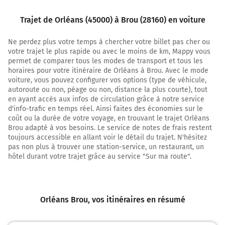
Tourner légèrement à gauche sur Rue du Cloître Saint-
Paul et continuer sur 45 mètres
Trajet de Orléans (45000) à Brou (28160) en voiture
400 m
Ne perdez plus votre temps à chercher votre billet pas cher ou
votre trajet le plus rapide ou avec le moins de km, Mappy vous
Continuer Rue d'Angleterre sur 350 mètres
permet de comparer tous les modes de transport et tous les
700 m
horaires pour votre itinéraire de Orléans à Brou. Avec le mode
voiture, vous pouvez configurer vos options (type de véhicule,
Tourner à droite sur Rue de la Croix de Bois et
autoroute ou non, péage ou non, distance la plus courte), tout
continuer sur 700 mètres
en ayant accès aux infos de circulation grâce à notre service
d'info-trafic en temps réel. Ainsi faites des économies sur le
1,4 km
coût ou la durée de votre voyage, en trouvant le trajet Orléans
Brou adapté à vos besoins. Le service de notes de frais restent
Tourner à gauche sur Place du Moulin de l'Hôpital et
toujours accessible en allant voir le détail du trajet. N'hésitez
continuer sur 60 mètres
pas non plus à trouver une station-service, un restaurant, un
hôtel durant votre trajet grâce au service "Sur ma route".
1,5 km
Continuer D2157 (Rue du Faubourg Saint-Jean) sur 1
kilomètre
Orléans Brou
, vos itinéraires en résumé
2,4 km