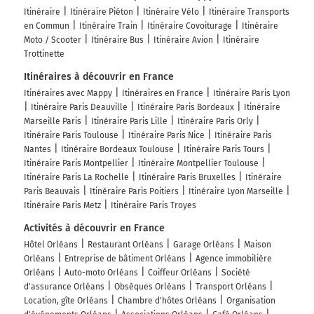
Itinéraire
Itinéraire Piéton
Itinéraire Vélo
Itinéraire Transports
en Commun
Itinéraire Train
Itinéraire Covoiturage
Itinéraire
Moto / Scooter
Itinéraire Bus
Itinéraire Avion
Itinéraire
Trottinette
Itinéraires à découvrir en France
Itinéraires avec Mappy
Itinéraires en France
Itinéraire Paris Lyon
Itinéraire Paris Deauville
Itinéraire Paris Bordeaux
Itinéraire
Marseille Paris
Itinéraire Paris Lille
Itinéraire Paris Orly
Itinéraire Paris Toulouse
Itinéraire Paris Nice
Itinéraire Paris
Nantes
Itinéraire Bordeaux Toulouse
Itinéraire Paris Tours
Itinéraire Paris Montpellier
Itinéraire Montpellier Toulouse
Itinéraire Paris La Rochelle
Itinéraire Paris Bruxelles
Itinéraire
Paris Beauvais
Itinéraire Paris Poitiers
Itinéraire Lyon Marseille
Itinéraire Paris Metz
Itinéraire Paris Troyes
Activités à découvrir en France
Hôtel Orléans
Restaurant Orléans
Garage Orléans
Maison
Orléans
Entreprise de bâtiment Orléans
Agence immobilière
Orléans
Auto-moto Orléans
Coiffeur Orléans
Société
d'assurance Orléans
Obsèques Orléans
Transport Orléans
Location, gîte Orléans
Chambre d'hôtes Orléans
Organisation