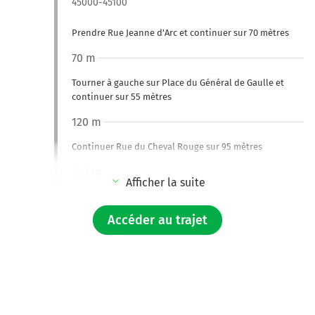
45000-45100
Prendre Rue Jeanne d'Arc et continuer sur 70 mètres
70 m
Tourner à gauche sur Place du Général de Gaulle et
continuer sur 55 mètres
120 m
Continuer Rue du Cheval Rouge sur 95 mètres
220 m
Afficher la suite
Tourner à droite sur Rue Saint-Paul et continuer sur 60
mètres
Accéder au trajet
280 m
Tourner à droite sur Rue des Cloches Saint-Paul et
continuer sur 50 mètres
350 m