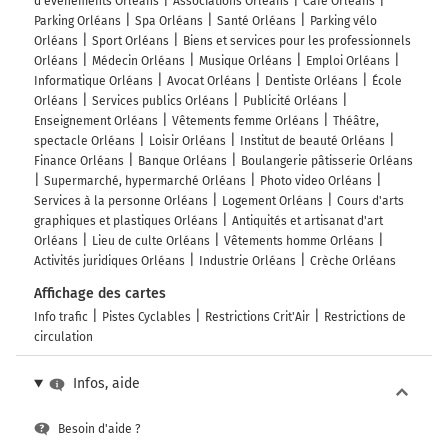
d'événements Orléans
Associations Orléans
Café Orléans
Parking Orléans
Spa Orléans
Santé Orléans
Parking vélo
Orléans
Sport Orléans
Biens et services pour les professionnels
Orléans
Médecin Orléans
Musique Orléans
Emploi Orléans
Informatique Orléans
Avocat Orléans
Dentiste Orléans
École
Orléans
Services publics Orléans
Publicité Orléans
Enseignement Orléans
Vêtements femme Orléans
Théâtre,
spectacle Orléans
Loisir Orléans
Institut de beauté Orléans
Finance Orléans
Banque Orléans
Boulangerie pâtisserie Orléans
Supermarché, hypermarché Orléans
Photo video Orléans
Services à la personne Orléans
Logement Orléans
Cours d'arts
graphiques et plastiques Orléans
Antiquités et artisanat d'art
Orléans
Lieu de culte Orléans
Vêtements homme Orléans
Activités juridiques Orléans
Industrie Orléans
Crèche Orléans
Affichage des cartes
Info trafic
Pistes Cyclables
Restrictions Crit'Air
Restrictions de
circulation
Infos, aide
Besoin d'aide ?