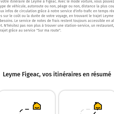
 votre itinéraire de Leyme à Figeac. Avec le mode voiture, vous pouvez
450 mètres
type de véhicule, autoroute ou non, péage ou non, distance la plus cou
x infos de circulation grâce à notre service d'info-trafic en temps réel
28,9 km
 sur le coût ou la durée de votre voyage, en trouvant le trajet Leyme
besoins. Le service de notes de frais restent toujours accessible en al
Au rond-point, prendre la 2ème sortie sur D813 (Avenue du Maréchal Foch) e
et. N'hésitez pas non plus à trouver une station-service, un restaurant
20 mètres
trajet grâce au service "Sur ma route".
Figeac
46100
Leyme Figeac
, vos itinéraires en résumé