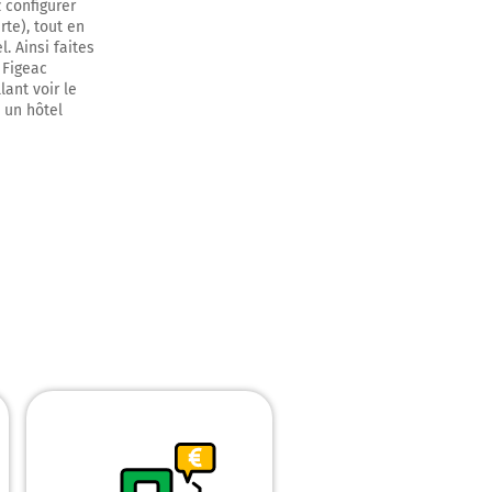
 configurer
rte), tout en
. Ainsi faites
 Figeac
lant voir le
t continuer sur
, un hôtel