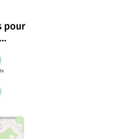
s pour
...
te
e