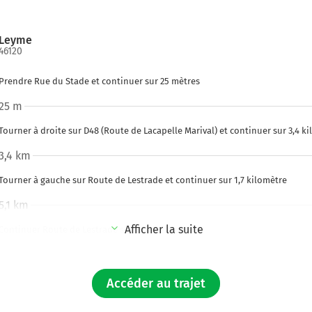
Leyme
46120
Prendre Rue du Stade et continuer sur 25 mètres
25 m
Tourner à droite sur D48 (Route de Lacapelle Marival) et continuer sur 3,4 k
3,4 km
Tourner à gauche sur Route de Lestrade et continuer sur 1,7 kilomètre
5,1 km
Afficher la suite
Continuer Route de Lestrade sur 600 mètres
5,7 km
Tourner légèrement à droite sur Route de Lestrade et continuer sur 1,3 kilo
Accéder au trajet
7,1 km