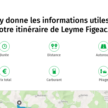
 donne les informations utile
otre itinéraire de
Leyme Figeac
Durée
Distance
Autorou
rix total
Carburant
Péag