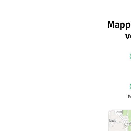
Mappy
v
P