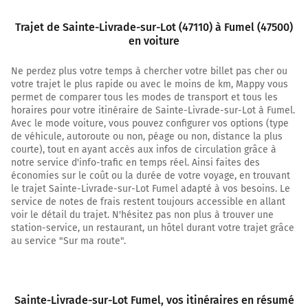
Au rond-point, prendre la 2ème sortie sur D911 (Avenue
de Bordeaux) et continuer sur 800 mètres
Trajet de Sainte-Livrade-sur-Lot (47110) à Fumel (47500)
en voiture
5,7 km
Ne perdez plus votre temps à chercher votre billet pas cher ou
Au rond-point, prendre la 2ème sortie sur D911 (Avenue
votre trajet le plus rapide ou avec le moins de km, Mappy vous
de Bordeaux) et continuer sur 650 mètres
permet de comparer tous les modes de transport et tous les
6,3 km
horaires pour votre itinéraire de Sainte-Livrade-sur-Lot à Fumel.
Avec le mode voiture, vous pouvez configurer vos options (type
Au rond-point, prendre la 3ème sortie sur D911 (Avenue
de véhicule, autoroute ou non, péage ou non, distance la plus
de Bordeaux) et continuer sur 650 mètres
courte), tout en ayant accès aux infos de circulation grâce à
notre service d'info-trafic en temps réel. Ainsi faites des
7,0 km
économies sur le coût ou la durée de votre voyage, en trouvant
le trajet Sainte-Livrade-sur-Lot Fumel adapté à vos besoins. Le
Au rond-point, prendre la 1ère sortie sur D911 (Avenue
service de notes de frais restent toujours accessible en allant
de Bordeaux) et continuer sur 450 mètres
voir le détail du trajet. N'hésitez pas non plus à trouver une
station-service, un restaurant, un hôtel durant votre trajet grâce
7,5 km
au service "Sur ma route".
Au rond-point, prendre la 2ème sortie sur D911 (Avenue
de Bordeaux) et continuer sur 600 mètres
8,0 km
Sainte-Livrade-sur-Lot Fumel
, vos itinéraires en résumé