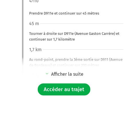
47110
Prendre D911e et continuer sur 45 mètres
45 m
Tourner à droite sur D911e (Avenue Gaston Carrère) et
continuer sur 1,7 kilomètre
1,7 km
Au rond-point, prendre la 3ème sortie sur D911 (Avenue
de Bordeaux) et continuer sur 200 mètres
Afficher la suite
1,9 km
Continuer D911 (Avenue de Bordeaux) sur 1,5 kilomètre
Accéder au trajet
3,4 km
Au rond-point, prendre la 3ème sortie sur D911 (Avenue
de Bordeaux) et continuer sur 1,6 kilomètre
4,9 km