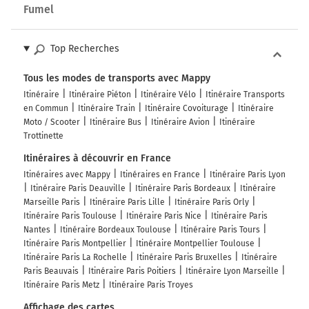
Fumel
Top Recherches
Tous les modes de transports avec Mappy
Itinéraire
Itinéraire Piéton
Itinéraire Vélo
Itinéraire Transports
en Commun
Itinéraire Train
Itinéraire Covoiturage
Itinéraire
Moto / Scooter
Itinéraire Bus
Itinéraire Avion
Itinéraire
Trottinette
Itinéraires à découvrir en France
Itinéraires avec Mappy
Itinéraires en France
Itinéraire Paris Lyon
Itinéraire Paris Deauville
Itinéraire Paris Bordeaux
Itinéraire
Marseille Paris
Itinéraire Paris Lille
Itinéraire Paris Orly
Itinéraire Paris Toulouse
Itinéraire Paris Nice
Itinéraire Paris
Nantes
Itinéraire Bordeaux Toulouse
Itinéraire Paris Tours
Itinéraire Paris Montpellier
Itinéraire Montpellier Toulouse
Itinéraire Paris La Rochelle
Itinéraire Paris Bruxelles
Itinéraire
Paris Beauvais
Itinéraire Paris Poitiers
Itinéraire Lyon Marseille
Itinéraire Paris Metz
Itinéraire Paris Troyes
Affichage des cartes