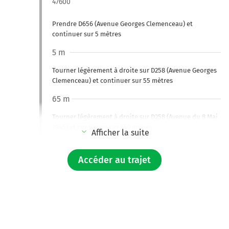
47600
Prendre D656 (Avenue Georges Clemenceau) et
continuer sur 5 mètres
5 m
Tourner légèrement à droite sur D258 (Avenue Georges
Clemenceau) et continuer sur 55 mètres
65 m
Tourner légèrement à droite sur D258 (Avenue du 8 Mai
1945) et continuer sur 350 mètres
Afficher la suite
400 m
Accéder au trajet
Au rond-point, prendre la 2ème sortie sur D258
(Boulevard Gaujac) et continuer sur 4 kilomètres
4,5 km
Tourner à droite sur Route de Bréchan et continuer sur
550 mètres