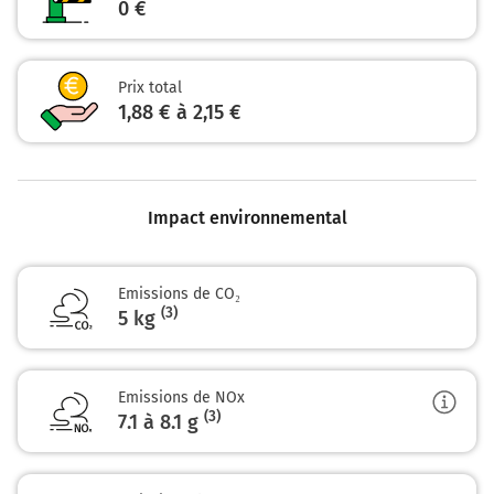
0 €
13,6 km
Continuer D642 sur 2,7 kilomètres
Prix total
D642
1,88 € à 2,15 €
16,4 km
Prendre à droite et rejoindre D642 (Avenue Charles de
Gaulle). Continuer sur 900 mètres
Impact environnemental
17,3 km
Tourner à gauche sur Boulevard de la République et
Emissions de CO₂
continuer sur 300 mètres
(3)
5 kg
17,6 km
Tourner à droite sur Rue Padouen et continuer sur 5
Emissions de NOx
mètres
(3)
7.1 à 8.1
g
Buzet-sur-Baïse
0h19
47160