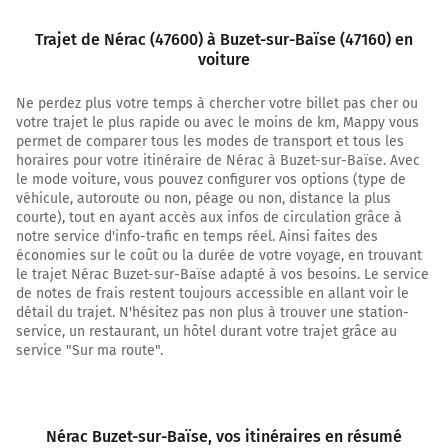
5,0 km
Trajet de Nérac (47600) à Buzet-sur-Baïse (47160) en
Continuer Rue de Bréchan sur 140 mètres
voiture
5,2 km
Ne perdez plus votre temps à chercher votre billet pas cher ou
votre trajet le plus rapide ou avec le moins de km, Mappy vous
Tourner à gauche sur Route de Vincens et continuer sur
permet de comparer tous les modes de transport et tous les
2,6 kilomètres
horaires pour votre itinéraire de Nérac à Buzet-sur-Baïse. Avec
le mode voiture, vous pouvez configurer vos options (type de
7,7 km
véhicule, autoroute ou non, péage ou non, distance la plus
Tourner à gauche sur Route de Brousteau et continuer
courte), tout en ayant accès aux infos de circulation grâce à
notre service d'info-trafic en temps réel. Ainsi faites des
sur 800 mètres
économies sur le coût ou la durée de votre voyage, en trouvant
8,5 km
le trajet Nérac Buzet-sur-Baïse adapté à vos besoins. Le service
de notes de frais restent toujours accessible en allant voir le
Tourner à gauche sur D930 (Lagatère) et continuer sur
détail du trajet. N'hésitez pas non plus à trouver une station-
40 mètres
service, un restaurant, un hôtel durant votre trajet grâce au
service "Sur ma route".
8,5 km
Tourner à droite sur D141e (Route du Pont) et continuer
sur 800 mètres
Nérac Buzet-sur-Baïse
, vos itinéraires en résumé