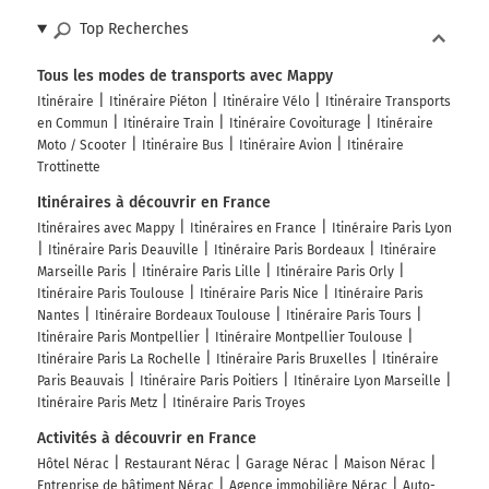
Top Recherches
Tous les modes de transports avec Mappy
Itinéraire
Itinéraire Piéton
Itinéraire Vélo
Itinéraire Transports
en Commun
Itinéraire Train
Itinéraire Covoiturage
Itinéraire
Moto / Scooter
Itinéraire Bus
Itinéraire Avion
Itinéraire
Trottinette
Itinéraires à découvrir en France
Itinéraires avec Mappy
Itinéraires en France
Itinéraire Paris Lyon
Itinéraire Paris Deauville
Itinéraire Paris Bordeaux
Itinéraire
Marseille Paris
Itinéraire Paris Lille
Itinéraire Paris Orly
Itinéraire Paris Toulouse
Itinéraire Paris Nice
Itinéraire Paris
Nantes
Itinéraire Bordeaux Toulouse
Itinéraire Paris Tours
Itinéraire Paris Montpellier
Itinéraire Montpellier Toulouse
Itinéraire Paris La Rochelle
Itinéraire Paris Bruxelles
Itinéraire
Paris Beauvais
Itinéraire Paris Poitiers
Itinéraire Lyon Marseille
Itinéraire Paris Metz
Itinéraire Paris Troyes
Activités à découvrir en France
Hôtel Nérac
Restaurant Nérac
Garage Nérac
Maison Nérac
Entreprise de bâtiment Nérac
Agence immobilière Nérac
Auto-