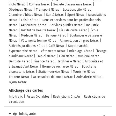
moto Nérac
Coiffeur Nérac
Société d'assurance Nérac
Obsèques Nérac
Transport Nérac
Location, gîte Nérac
Chambre d'hôtes Nérac
Santé Nérac
Sport Nérac
Associations
Nérac
Loisir Nérac
Biens et services pour les professionnels
Nérac
Agriculture Nérac
Services publics Nérac
Industrie
Nérac
Institut de beauté Nérac
Lieu de culte Nérac
École
Nérac
Médecin Nérac
Banque Nérac
Boulangerie pâtisserie
Nérac
Vêtements femme Nérac
Alimentation en gros Nérac
Activités juridiques Nérac
Café Nérac
Supermarché,
hypermarché Nérac
Vêtements Nérac
Bricolage Nérac
Élevage
d'animaux Nérac
Emploi Nérac
Lieu Nérac
Musique Nérac
Dentiste Nérac
Finance Nérac
Jardinerie Nérac
Antiquités et
artisanat d'art Nérac
Borne de recharge Nérac
Boucherie
charcuterie Nérac
Station-service Nérac
Tourisme Nérac
Traiteur Nérac
Accessoires de mode Nérac
Animalerie Nérac
Bijoux Nérac
Affichage des cartes
Info trafic
Pistes Cyclables
Restrictions Crit'Air
Restrictions de
circulation
Infos, aide