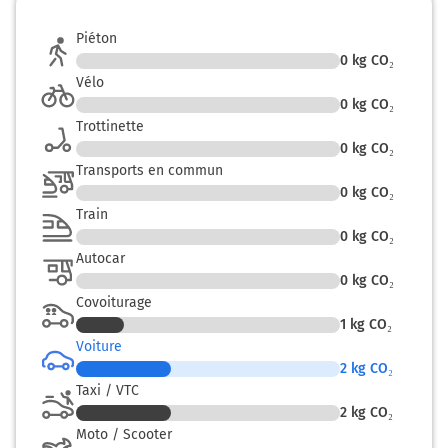
Piéton
0
kg CO₂
Vélo
0
kg CO₂
Trottinette
0
kg CO₂
Transports en commun
0
kg CO₂
Train
0
kg CO₂
Autocar
0
kg CO₂
Covoiturage
1
kg CO₂
Voiture
2
kg CO₂
Taxi / VTC
2
kg CO₂
Moto / Scooter