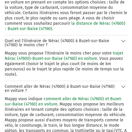
en voiture en prenant en compte les options choisies : taille de
la voiture, type de carburant, consommation moyenne du
véhicule. Certains itinéraires vous feront passer par le chemin le
plus court, le plus rapide ou sans péage. A vous de choisir
comment vous souhaitez parcourir
la distance de Nérac (47600)
- Buzet-sur-Baïse (47160)
.
Quel est l'itinéraire de Nérac (47600) à Buzet-sur-Baïse
(47160) le moins cher ?
Mappy vous propose l'itinéraire le moins cher pour votre
trajet
Nérac (47600)-Buzet-sur-Baïse (47160) en voiture
. Vous pouvez
également choisir le trajet le plus court (le moins de km
parcourus) ou le trajet le plus rapide (le moins de temps sur la
route).
Comment aller de Nérac (47600) à Buzet-sur-Baïse (47160)
en voiture ?
Mappy vous indique
comment aller de Nérac (47600) et Buzet-
sur-Baïse (47160) en voiture
. Mappy vous propose les meilleurs
itinéraires en tenant compte des options choisies : taille de la
voiture, type de carburant, consommation moyenne du véhicule.
Mappy propose aussi d'autres moyens de transports comme le
vélo, le covoiturage, le train, le bus longue distance, le mode
piéton, les transports en commun, la trottinette ou le taxi/VTC. A