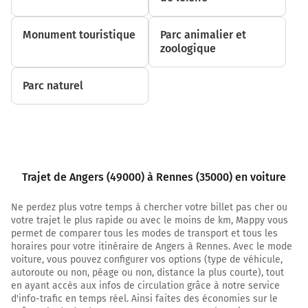
23,5 km
Monument touristique
Parc animalier et
Au rond-point, prendre la 2ème sortie sur D775 et
zoologique
continuer sur 1,5 kilomètre
25,1 km
Parc naturel
Au rond-point, prendre la 2ème sortie sur D775 et
continuer sur 1,7 kilomètre
26,7 km
Au rond-point, prendre la 5ème sortie sur D775 et
Trajet de Angers (49000) à Rennes (35000) en voiture
continuer sur 12 kilomètres
39,0 km
Ne perdez plus votre temps à chercher votre billet pas cher ou
votre trajet le plus rapide ou avec le moins de km, Mappy vous
Au rond-point, prendre la 2ème sortie sur D775
permet de comparer tous les modes de transport et tous les
(Maingué) et continuer sur 1,8 kilomètre
horaires pour votre itinéraire de Angers à Rennes. Avec le mode
voiture, vous pouvez configurer vos options (type de véhicule,
Candé
autoroute ou non, péage ou non, distance la plus courte), tout
Cholet
en ayant accès aux infos de circulation grâce à notre service
d'info-trafic en temps réel. Ainsi faites des économies sur le