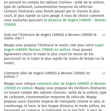
en prenant en compte les options choisies : taille de la voiture,
type de carburant, consommation moyenne du véhicule.
131 km
Certains itinéraires vous feront passer par le chemin le plus
court, le plus rapide ou sans péage. A vous de choisir comment
Tourner à gauche sur Rue de la Chalotais et
vous souhaitez parcourir
la distance de Angers (49000) - Rennes
continuer sur 20 mètres
(35000)
.
131 km
Quel est l'itinéraire de Angers (49000) à Rennes (35000) le
moins cher ?
Tourner à gauche sur D125 (Place de Bretagne) et
continuer sur 110 mètres
Mappy vous propose l'itinéraire le moins cher pour votre
trajet
Angers (49000)-Rennes (35000) en voiture
. Vous pouvez
Pont de la Mission
également choisir le trajet le plus court (le moins de km
parcourus) ou le trajet le plus rapide (le moins de temps sur la
131 km
route).
Tourner à droite sur Rue de la Monnaie et
Comment aller de Angers (49000) à Rennes (35000) en
continuer sur 400 mètres
voiture ?
Mappy vous indique
comment aller de Angers (49000) et Rennes
131 km
(35000) en voiture
. Mappy vous propose les meilleurs itinéraires
en tenant compte des options choisies : taille de la voiture, type
Tourner à droite sur Rue de Clisson et continuer
de carburant, consommation moyenne du véhicule. Mappy
sur 70 mètres
propose aussi d'autres moyens de transports comme le vélo, le
covoiturage, le train, le bus longue distance, le mode piéton, les
132 km
transports en commun, la trottinette ou le taxi/VTC. A vous de