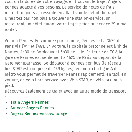
Maingué
coût ou la durée de votre voyage, en trouvant le trajet Angers
Rennes adapté à vos besoins. Le service de notes de frais
40,7 km
restent toujours accessible en allant voir le détail du trajet.
N'hésitez pas non plus à trouver une station-service, un
Au rond-point, prendre la 3ème sortie sur D775 et
restaurant, un hôtel durant votre trajet grâce au service "Sur ma
continuer sur 5,8 kilomètres
route".
D775
Venir à Rennes. En voiture : par la route, Rennes est à 3h30 de
Paris via l’A11 et l’A81. En voiture, la capitale bretonne est à 1h de
46,5 km
Nantes, 4h30 de Bordeaux et 5h30 de Lille. En train : en TGV, la
gare de Rennes est seulement à 1h25 de Paris au départ de la
Au rond-point, prendre la 2ème sortie sur D775 et
Gare Montparnasse. Se déplacer à Rennes : en bus (le réseau
continuer sur 18 kilomètres
bus STAR est composé de 149 lignes), en métro (la ligne A du
métro vous permet de traverser Rennes rapidement), en taxi, en
Noyant-la-Gravoyère
voiture, en vélo libre service avec Vélo STAR, en vélo-taxi ou à
Zone Artisanale
pied.
La Maison Neuve
Découvrez également ce trajet avec un autre mode de transport
:
Train Angers Rennes
65 km
Autocar Angers Rennes
Angers Rennes en covoiturage
Au rond-point, prendre la 4ème sortie sur D775 et
continuer sur 4,1 kilomètres