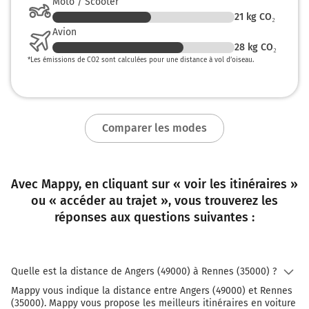
Moto / Scooter
Jules Vallès et continuer sur 300 mètres
21
kg CO₂
129 km
Avion
28
kg CO₂
Au rond-point, prendre la 2ème sortie sur Rue
*
Les émissions de CO2 sont calculées pour une distance à vol d’oiseau.
Jules Vallès et continuer sur 800 mètres
130 km
Tourner à gauche sur Rue de la Mabilais et
Comparer les modes
continuer sur 400 mètres
130 km
Avec Mappy, en cliquant sur « voir les itinéraires »
Continuer Rue Denis Papin sur 65 mètres
ou « accéder au trajet », vous trouverez les
130 km
réponses aux questions suivantes :
Tourner à droite sur Rue du Sapeur Michel Jouan
et continuer sur 10 mètres
130 km
Quelle est la distance de Angers (49000) à Rennes (35000) ?
Mappy vous indique la distance entre Angers (49000) et Rennes
Tourner à gauche sur Rue Malakoff et continuer
(35000). Mappy vous propose les meilleurs itinéraires en voiture
sur 750 mètres