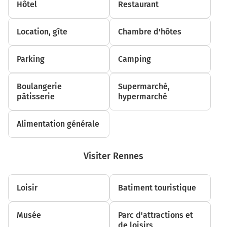
Hôtel
Restaurant
Continuer et rejoindre D323 (Voie des Bergers).
Continuer sur 17 kilomètres
Location, gîte
Chambre d'hôtes
Cholet
Niort
Parking
Camping
Poitiers
La Roseraie
Boulangerie
Supermarché,
Avenue de l'Atlantique
pâtisserie
hypermarché
D106
Alimentation générale
D775
17,3 km
Visiter Rennes
Au rond-point, prendre la 2ème sortie sur D775 et
continuer sur 6,2 kilomètres
Loisir
Batiment touristique
Le Tertre de P.
La Membrolle-sur-Longuenée
Musée
Parc d'attractions et
Brain-sur-Longuenée
de loisirs