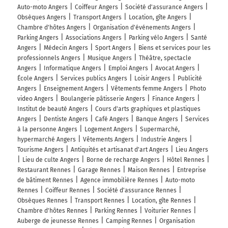
Auto-moto Angers
Coiffeur Angers
Société d'assurance Angers
Obsèques Angers
Transport Angers
Location, gîte Angers
Chambre d'hôtes Angers
Organisation d'événements Angers
Parking Angers
Associations Angers
Parking vélo Angers
Santé
Angers
Médecin Angers
Sport Angers
Biens et services pour les
professionnels Angers
Musique Angers
Théâtre, spectacle
Angers
Informatique Angers
Emploi Angers
Avocat Angers
École Angers
Services publics Angers
Loisir Angers
Publicité
Angers
Enseignement Angers
Vêtements femme Angers
Photo
video Angers
Boulangerie pâtisserie Angers
Finance Angers
Institut de beauté Angers
Cours d'arts graphiques et plastiques
Angers
Dentiste Angers
Café Angers
Banque Angers
Services
à la personne Angers
Logement Angers
Supermarché,
hypermarché Angers
Vêtements Angers
Industrie Angers
Tourisme Angers
Antiquités et artisanat d'art Angers
Lieu Angers
Lieu de culte Angers
Borne de recharge Angers
Hôtel Rennes
Restaurant Rennes
Garage Rennes
Maison Rennes
Entreprise
de bâtiment Rennes
Agence immobilière Rennes
Auto-moto
Rennes
Coiffeur Rennes
Société d'assurance Rennes
Obsèques Rennes
Transport Rennes
Location, gîte Rennes
Chambre d'hôtes Rennes
Parking Rennes
Voiturier Rennes
Auberge de jeunesse Rennes
Camping Rennes
Organisation