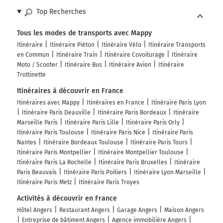
Top Recherches
Tous les modes de transports avec Mappy
Itinéraire
Itinéraire Piéton
Itinéraire Vélo
Itinéraire Transports
en Commun
Itinéraire Train
Itinéraire Covoiturage
Itinéraire
Moto / Scooter
Itinéraire Bus
Itinéraire Avion
Itinéraire
Trottinette
Itinéraires à découvrir en France
Itinéraires avec Mappy
Itinéraires en France
Itinéraire Paris Lyon
Itinéraire Paris Deauville
Itinéraire Paris Bordeaux
Itinéraire
Marseille Paris
Itinéraire Paris Lille
Itinéraire Paris Orly
Itinéraire Paris Toulouse
Itinéraire Paris Nice
Itinéraire Paris
Nantes
Itinéraire Bordeaux Toulouse
Itinéraire Paris Tours
Itinéraire Paris Montpellier
Itinéraire Montpellier Toulouse
Itinéraire Paris La Rochelle
Itinéraire Paris Bruxelles
Itinéraire
Paris Beauvais
Itinéraire Paris Poitiers
Itinéraire Lyon Marseille
Itinéraire Paris Metz
Itinéraire Paris Troyes
Activités à découvrir en France
Hôtel Angers
Restaurant Angers
Garage Angers
Maison Angers
Entreprise de bâtiment Angers
Agence immobilière Angers