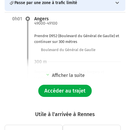
Passe par une zone à trafic limité
0h01
Angers
49000-49100
Prendre D952 (Boulevard du Général de Gaulle) et
continuer sur 300 mètres
Boulevard du Général de Gaulle
300 m
Tourner à gauche sur Voie des Bergers et
Afficher la suite
continuer sur 5 mètres
Accéder au trajet
Nantes
Laval
Rennes
Angers-Technopole
Utile à l'arrivée à Rennes
La Roseraie
300 m