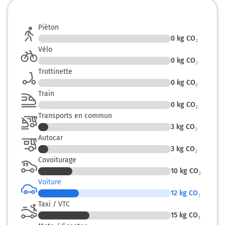
Sortir et rejoindre la voie. Continuer sur 350
mètres
Piéton
0
kg CO₂
9
Vélo
Porte de Cleunay
0
kg CO₂
LA PREVALAYE
Trottinette
Centre Commercial
0
kg CO₂
Stade Rennais
Train
0
kg CO₂
128 km
Transports en commun
3
kg CO₂
Prendre à gauche et rejoindre Rue Jules Vallès.
Autocar
Continuer sur 200 mètres
3
kg CO₂
Covoiturage
Rennes-Centre
Zone Artisanale Cleunay
10
kg CO₂
Clinique la Sagesse
Voiture
12
kg CO₂
129 km
Taxi / VTC
15
kg CO₂
Au rond-point, prendre la 2ème sortie sur Rue