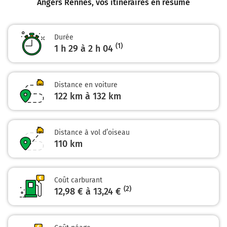
Angers Rennes
, vos itinéraires en résumé
Martigné-Ferchaud
Châteaubriant
Zone Industrielle Pidaie-Ouest
Durée
69 km
(1)
1 h 29 à 2 h 04
Au rond-point, prendre la 1ère sortie sur D775 et
continuer sur 20 kilomètres
Distance en voiture
D94
122 km à 132 km
Rue de Bruxelles
89 km
Distance à vol d’oiseau
Continuer D41 sur 27 kilomètres
110
km
D41
D173
Coût carburant
116 km
(2)
12,98 € à 13,24 €
Au rond-point, prendre la 2ème sortie sur D173 et
continuer sur 550 mètres