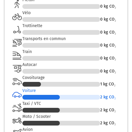
0
kg CO₂
Tourner à gauche sur Rue de l'Église et continuer sur
Vélo
180 mètres
0
kg CO₂
13,0 km
Trottinette
0
kg CO₂
Tourner à droite sur D768 et continuer sur 5 mètres
Transports en commun
0
kg CO₂
Feneu
0h18
49460
Train
0
kg CO₂
Autocar
0
kg CO₂
Covoiturage
1
kg CO₂
Voiture
2
kg CO₂
Taxi / VTC
2
kg CO₂
Moto / Scooter
2
kg CO₂
Avion