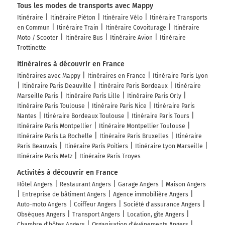
Tous les modes de transports avec Mappy
Itinéraire
Itinéraire Piéton
Itinéraire Vélo
Itinéraire Transports
en Commun
Itinéraire Train
Itinéraire Covoiturage
Itinéraire
Moto / Scooter
Itinéraire Bus
Itinéraire Avion
Itinéraire
Trottinette
Itinéraires à découvrir en France
Itinéraires avec Mappy
Itinéraires en France
Itinéraire Paris Lyon
Itinéraire Paris Deauville
Itinéraire Paris Bordeaux
Itinéraire
Marseille Paris
Itinéraire Paris Lille
Itinéraire Paris Orly
Itinéraire Paris Toulouse
Itinéraire Paris Nice
Itinéraire Paris
Nantes
Itinéraire Bordeaux Toulouse
Itinéraire Paris Tours
Itinéraire Paris Montpellier
Itinéraire Montpellier Toulouse
Itinéraire Paris La Rochelle
Itinéraire Paris Bruxelles
Itinéraire
Paris Beauvais
Itinéraire Paris Poitiers
Itinéraire Lyon Marseille
Itinéraire Paris Metz
Itinéraire Paris Troyes
Activités à découvrir en France
Hôtel Angers
Restaurant Angers
Garage Angers
Maison Angers
Entreprise de bâtiment Angers
Agence immobilière Angers
Auto-moto Angers
Coiffeur Angers
Société d'assurance Angers
Obsèques Angers
Transport Angers
Location, gîte Angers
Chambre d'hôtes Angers
Organisation d'événements Angers