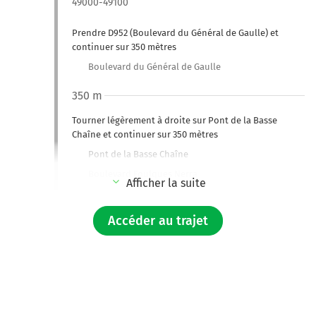
49000-49100
Prendre D952 (Boulevard du Général de Gaulle) et
continuer sur 350 mètres
Boulevard du Général de Gaulle
350 m
Tourner légèrement à droite sur Pont de la Basse
Chaîne et continuer sur 350 mètres
Pont de la Basse Chaîne
Boulevard Foulques Nerra
Afficher la suite
700 m
Accéder au trajet
Au rond-point, prendre la 1ère sortie sur Avenue
Yolande d'Aragon et continuer sur 110 mètres
800 m
Continuer Boulevard Gaston Dumesnil sur 290 mètres