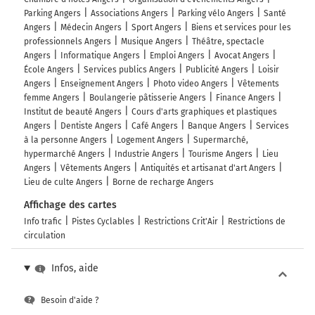
Parking Angers
Associations Angers
Parking vélo Angers
Santé
Angers
Médecin Angers
Sport Angers
Biens et services pour les
professionnels Angers
Musique Angers
Théâtre, spectacle
Angers
Informatique Angers
Emploi Angers
Avocat Angers
École Angers
Services publics Angers
Publicité Angers
Loisir
Angers
Enseignement Angers
Photo video Angers
Vêtements
femme Angers
Boulangerie pâtisserie Angers
Finance Angers
Institut de beauté Angers
Cours d'arts graphiques et plastiques
Angers
Dentiste Angers
Café Angers
Banque Angers
Services
à la personne Angers
Logement Angers
Supermarché,
hypermarché Angers
Industrie Angers
Tourisme Angers
Lieu
Angers
Vêtements Angers
Antiquités et artisanat d'art Angers
Lieu de culte Angers
Borne de recharge Angers
Affichage des cartes
Info trafic
Pistes Cyclables
Restrictions Crit'Air
Restrictions de
circulation
Infos, aide
Besoin d'aide ?