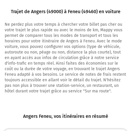
1,1 km
Tourner légèrement à droite sur Boulevard Georges
Trajet de Angers (49000) à Feneu (49460) en voiture
Clemenceau et continuer sur 300 mètres
Ne perdez plus votre temps à chercher votre billet pas cher ou
1,4 km
votre trajet le plus rapide ou avec le moins de km, Mappy vous
permet de comparer tous les modes de transport et tous les
Continuer Place du Docteur Bichon sur 170 mètres
horaires pour votre itinéraire de Angers à Feneu. Avec le mode
voiture, vous pouvez configurer vos options (type de véhicule,
1,6 km
autoroute ou non, péage ou non, distance la plus courte), tout
en ayant accès aux infos de circulation grâce à notre service
Tourner à gauche sur Place du Docteur Bichon et
d'info-trafic en temps réel. Ainsi faites des économies sur le
continuer sur 25 mètres
coût ou la durée de votre voyage, en trouvant le trajet Angers
1,6 km
Feneu adapté à vos besoins. Le service de notes de frais restent
toujours accessible en allant voir le détail du trajet. N'hésitez
Prendre à droite et rejoindre D107 (Rue Bichat).
pas non plus à trouver une station-service, un restaurant, un
Continuer sur 140 mètres
hôtel durant votre trajet grâce au service "Sur ma route".
1,7 km
Au rond-point, prendre la 2ème sortie sur D107 (Place
Angers Feneu
, vos itinéraires en résumé
Sainte-Thérèse) et continuer sur 1,1 kilomètre
2,8 km