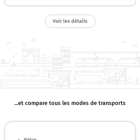
d'Angers) et continuer sur 1 kilomètre
Route d'Angers
Voir les détails
7,7 km
Au rond-point, prendre la 2ème sortie sur D107 (Rue
d'Angers) et continuer sur 650 mètres
8,3 km
Au rond-point, prendre la 3ème sortie sur D191 (Route
de Feneu) et continuer sur 600 mètres
8,9 km
Au rond-point, prendre la 3ème sortie sur D191 (Route
de Feneu) et continuer sur 3,2 kilomètres
...et compare tous les modes de transports
12,1 km
Au rond-point, prendre la 2ème sortie sur D191 (Rue
d'Épinard) et continuer sur 700 mètres
12,8 km
Piéton