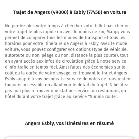
240 km
Trajet de Angers (49000) à Esbly (77450) en voiture
Continuer A10 E5 E50 sur 23 kilomètres
Payer 32,90 € (Péage de Saint-Arnoult)
Ne perdez plus votre temps à chercher votre billet pas cher ou
votre trajet le plus rapide ou avec le moins de km, Mappy vous
263 km
permet de comparer tous les modes de transport et tous les
horaires pour votre itinéraire de Angers à Esbly. Avec le mode
Continuer A10 sur 8,5 kilomètres
voiture, vous pouvez configurer vos options (type de véhicule,
autoroute ou non, péage ou non, distance la plus courte), tout
A10
E50
E5
en ayant accès aux infos de circulation grâce à notre service
A1
d'info-trafic en temps réel. Ainsi faites des économies sur le
LILLE
coût ou la durée de votre voyage, en trouvant le trajet Angers
A6
Esbly adapté à vos besoins. Le service de notes de frais restent
toujours accessible en allant voir le détail du trajet. N'hésitez
PARIS
pas non plus à trouver une station-service, un restaurant, un
PTE D'ORLÉANS
hôtel durant votre trajet grâce au service "Sur ma route".
PALAISEAU
Z.A. COURTABŒUF-EST
L'Aquitaine
Angers Esbly
, vos itinéraires en résumé
272 km
Prendre à droite et rejoindre A10. Continuer sur 2,6