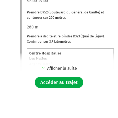
49000-49100
Prendre D952 (Boulevard du Général de Gaulle) et
continuer sur 260 mètres
260 m
Prendre à droite et rejoindre D323 (Quai de Ligny).
Continuer sur 3,7 kilomètres
Centre Hospitalier
Les Halles
Angers-Marcé
Afficher la suite
Quai Gambetta
Accéder au trajet
4,0 km
Continuer A11 E60 E501 sur 236 kilomètres
L'Océane
Prendre un ticket (Péage Corzé)