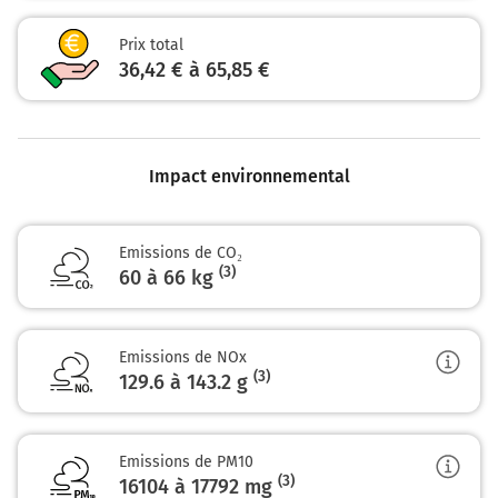
275 km
Prix total
Prendre à gauche et rejoindre A10 E5 E50. Continuer sur
36,42 € à 65,85 €
3,4 kilomètres
L'Aquitaine
278 km
Impact environnemental
Continuer A6b sur 2,5 kilomètres
A6b
Emissions de CO₂
E15
(3)
60 à 66 kg
A86
A1
LILLE
RUNGIS
Emissions de NOx
ORLY
(3)
129.6 à 143.2
g
L'Aquitaine
281 km
Emissions de PM10
(3)
16104 à 17792
mg