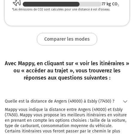
77
kg CO₂
*
Les émissions de CO2 sont calculées pour une distance à vol d’oiseau.
323 km
Sortir et rejoindre Échangeur de Bailly-Romainvilliers.
Continuer sur 450 mètres
Comparer les modes
14
BAILLY-ROMAINVILLIERS
PARCS DISNEY
Avec Mappy, en cliquant sur « voir les itinéraires »
323 km
ou « accéder au trajet », vous trouverez les
réponses aux questions suivantes :
Prendre à gauche et rejoindre Avenue Paul Séramy.
Continuer sur 2,6 kilomètres
D344
Quelle est la distance de Angers (49000) à Esbly (77450) ?
Bailly-Romainvilliers
Mappy vous indique la distance entre Angers (49000) et Esbly
Parcs Disneyland
(77450). Mappy vous propose les meilleurs itinéraires en voiture
Gare TGV
en prenant en compte les options choisies : taille de la voiture,
type de carburant, consommation moyenne du véhicule.
Échangeur de Bailly-Romainvilliers
Certains itinéraires vous feront passer par le chemin le plus