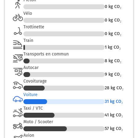
Continuer A86 sur 14 kilomètres
0
kg CO₂
Vélo
A86
0
kg CO₂
LILLE
Trottinette
BOBIGNY
0
kg CO₂
FONTENAY
Train
LE PERREUX
1
kg CO₂
Autoroute de l'Est
Transports en commun
8
kg CO₂
Autoroute de l'Est
Autocar
312 km
9
kg CO₂
Covoiturage
Continuer A4 sur 11 kilomètres
28
kg CO₂
Voiture
A4
31
kg CO₂
METZ-NANCY
Taxi / VTC
REIMS
41
kg CO₂
MEAUX
Moto / Scooter
MARNE LA VALLÉE
57
kg CO₂
VAL DE BUSSY
Avion
VAL D'EUROPE