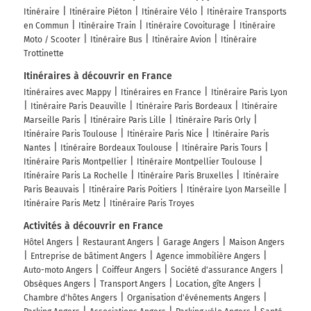
Itinéraire
Itinéraire Piéton
Itinéraire Vélo
Itinéraire Transports
en Commun
Itinéraire Train
Itinéraire Covoiturage
Itinéraire
Moto / Scooter
Itinéraire Bus
Itinéraire Avion
Itinéraire
Trottinette
Itinéraires à découvrir en France
Itinéraires avec Mappy
Itinéraires en France
Itinéraire Paris Lyon
Itinéraire Paris Deauville
Itinéraire Paris Bordeaux
Itinéraire
Marseille Paris
Itinéraire Paris Lille
Itinéraire Paris Orly
Itinéraire Paris Toulouse
Itinéraire Paris Nice
Itinéraire Paris
Nantes
Itinéraire Bordeaux Toulouse
Itinéraire Paris Tours
Itinéraire Paris Montpellier
Itinéraire Montpellier Toulouse
Itinéraire Paris La Rochelle
Itinéraire Paris Bruxelles
Itinéraire
Paris Beauvais
Itinéraire Paris Poitiers
Itinéraire Lyon Marseille
Itinéraire Paris Metz
Itinéraire Paris Troyes
Activités à découvrir en France
Hôtel Angers
Restaurant Angers
Garage Angers
Maison Angers
Entreprise de bâtiment Angers
Agence immobilière Angers
Auto-moto Angers
Coiffeur Angers
Société d'assurance Angers
Obsèques Angers
Transport Angers
Location, gîte Angers
Chambre d'hôtes Angers
Organisation d'événements Angers