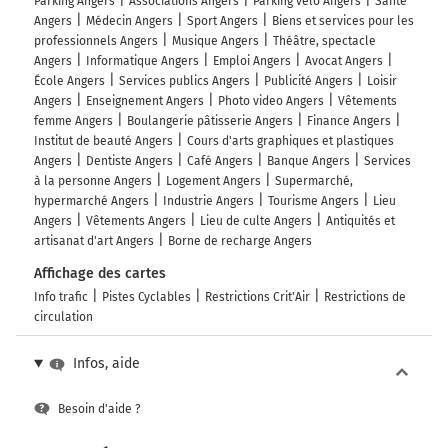
Parking Angers
Associations Angers
Parking vélo Angers
Santé
Angers
Médecin Angers
Sport Angers
Biens et services pour les
professionnels Angers
Musique Angers
Théâtre, spectacle
Angers
Informatique Angers
Emploi Angers
Avocat Angers
École Angers
Services publics Angers
Publicité Angers
Loisir
Angers
Enseignement Angers
Photo video Angers
Vêtements
femme Angers
Boulangerie pâtisserie Angers
Finance Angers
Institut de beauté Angers
Cours d'arts graphiques et plastiques
Angers
Dentiste Angers
Café Angers
Banque Angers
Services
à la personne Angers
Logement Angers
Supermarché,
hypermarché Angers
Industrie Angers
Tourisme Angers
Lieu
Angers
Vêtements Angers
Lieu de culte Angers
Antiquités et
artisanat d'art Angers
Borne de recharge Angers
Affichage des cartes
Info trafic
Pistes Cyclables
Restrictions Crit'Air
Restrictions de
circulation
Infos, aide
Besoin d'aide ?