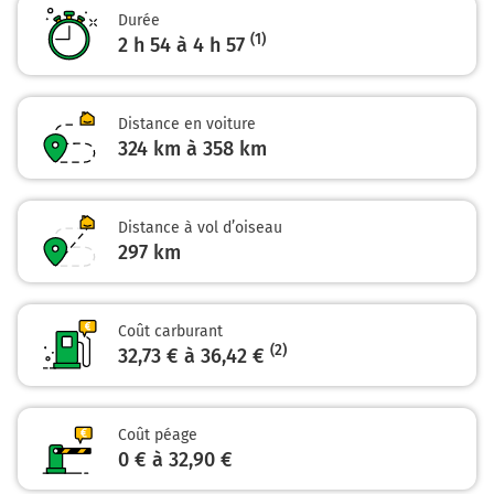
kilomètres
Durée
(1)
2 h 54 à 4 h 57
A10
A1
LILLE
Distance en voiture
PARIS
324 km à 358 km
PALAISEAU
MASSY-CENTRE
Distance à vol d’oiseau
274 km
297
km
Sortir et rejoindre A10. Continuer sur 220 mètres
A10
E50
E05
N20
Coût carburant
LILLE
(2)
32,73 € à 36,42 €
METZ-NANCY
RUNGIS
ORLY
Coût péage
PARIS
0 € à 32,90 €
LONGJUMEAU