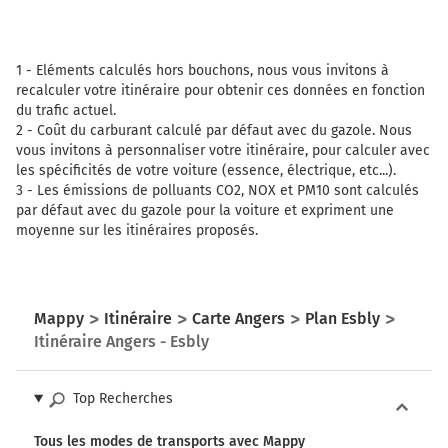
Avenue Charles de Gaulle
332 km
1 -
Eléments calculés hors bouchons, nous vous invitons à
Tourner légèrement à gauche sur D5 (Place de l'Europe)
recalculer votre itinéraire pour obtenir ces données en fonction
et continuer sur 35 mètres
du trafic actuel.
2 -
Coût du carburant calculé par défaut avec du gazole. Nous
Esbly
2h54
vous invitons à personnaliser votre itinéraire, pour calculer avec
77450
les spécificités de votre voiture (essence, électrique, etc...).
3 -
Les émissions de polluants CO2, NOX et PM10 sont calculés
par défaut avec du gazole pour la voiture et expriment une
moyenne sur les itinéraires proposés.
Mappy
Itinéraire
Carte Angers
Plan Esbly
Itinéraire Angers - Esbly
Top Recherches
Tous les modes de transports avec Mappy