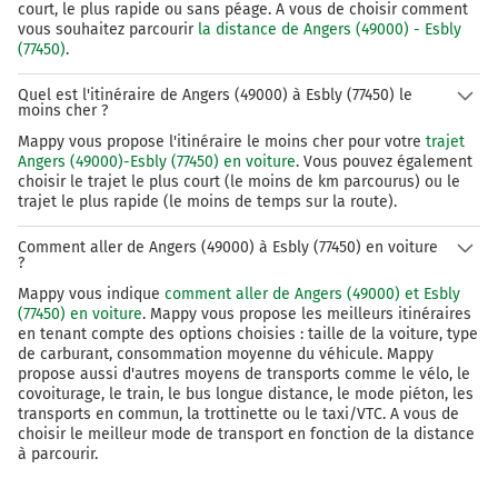
Avenue Paul Séramy
court, le plus rapide ou sans péage. A vous de choisir comment
vous souhaitez parcourir
la distance de Angers (49000) - Esbly
(77450)
.
326 km
Prendre à droite et rejoindre D344 (Avenue Paul
Quel est l'itinéraire de Angers (49000) à Esbly (77450) le
moins cher ?
Séramy). Continuer sur 400 mètres
Mappy vous propose l'itinéraire le moins cher pour votre
trajet
Angers (49000)-Esbly (77450) en voiture
. Vous pouvez également
Marne-la-Vallée-Val d'Europe
choisir le trajet le plus court (le moins de km parcourus) ou le
Chessy
trajet le plus rapide (le moins de temps sur la route).
Coupvray
Magny-le-Hongre
Comment aller de Angers (49000) à Esbly (77450) en voiture
Centre Urbain Val d'Europe
?
Centre Commercial Régional
Mappy vous indique
comment aller de Angers (49000) et Esbly
(77450) en voiture
. Mappy vous propose les meilleurs itinéraires
326 km
en tenant compte des options choisies : taille de la voiture, type
de carburant, consommation moyenne du véhicule. Mappy
Prendre à droite et rejoindre D344 (La Méridienne).
propose aussi d'autres moyens de transports comme le vélo, le
Continuer sur 2,3 kilomètres
covoiturage, le train, le bus longue distance, le mode piéton, les
transports en commun, la trottinette ou le taxi/VTC. A vous de
choisir le meilleur mode de transport en fonction de la distance
Chessy
à parcourir.
Coupvray
Magny-le-Hongre