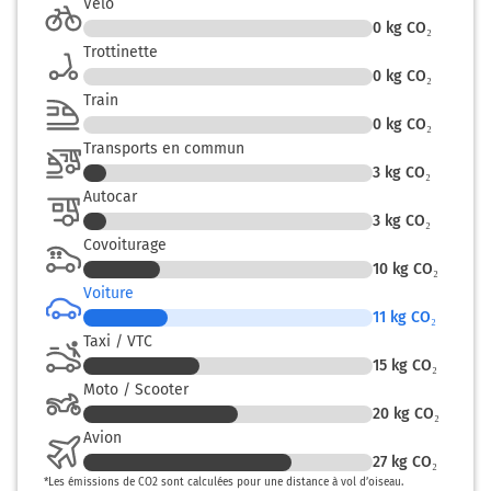
Vélo
Prendre à droite et rejoindre Boulevard du
0
kg CO₂
Maréchal de Lattre de Tassigny. Continuer sur 750
Trottinette
mètres
0
kg CO₂
136 km
Train
0
kg CO₂
Continuer Passage d'Ille et Rance sur 260 mètres
Transports en commun
Passage d'Ille et Rance
3
kg CO₂
Autocar
136 km
3
kg CO₂
Covoiturage
Tourner légèrement à droite sur Passage d'Ille et
10
kg CO₂
Rance et continuer sur 120 mètres
Voiture
136 km
11
kg CO₂
Taxi / VTC
Tourner à gauche sur Carrefour Jouaust et
15
kg CO₂
continuer sur 90 mètres
Moto / Scooter
Carrefour Jouaust
20
kg CO₂
Avion
136 km
27
kg CO₂
*
Les émissions de CO2 sont calculées pour une distance à vol d’oiseau.
Continuer Rue de Brest sur 40 mètres