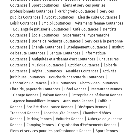
Coutances
Sport Coutances
Biens et services pour les
professionnels Coutances
Parking vélo Coutances
Services
publics Coutances
Avocat Coutances
Lieu de culte Coutances
Loisir Coutances
Emploi Coutances
Vêtements femme Coutances
Boulangerie pâtisserie Coutances
Café Coutances
Dentiste
Coutances
École Coutances
Supermarché, hypermarché
Coutances
Borne de recharge Coutances
Services à la personne
Coutances
Énergie Coutances
Enseignement Coutances
Institut
de beauté Coutances
Banque Coutances
Informatique
Coutances
Antiquités et artisanat d'art Coutances
Chaussures
Coutances
Musique Coutances
Opticien Coutances
Épicerie
Coutances
Hôpital Coutances
Meubles Coutances
Activités
juridiques Coutances
Boucherie charcuterie Coutances
Décoration Coutances
Lieu Coutances
Photo video Coutances
Librairie, papeterie Coutances
Hôtel Rennes
Restaurant Rennes
Garage Rennes
Maison Rennes
Entreprise de bâtiment Rennes
Agence immobilière Rennes
Auto-moto Rennes
Coiffeur
Rennes
Société d'assurance Rennes
Obsèques Rennes
Transport Rennes
Location, gîte Rennes
Chambre d'hôtes
Rennes
Parking Rennes
Voiturier Rennes
Auberge de jeunesse
Rennes
Camping Rennes
Organisation d'événements Rennes
Biens et services pour les professionnels Rennes
Sport Rennes