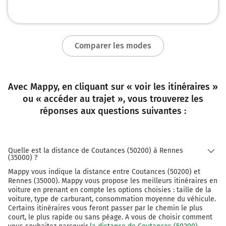
136 km
Continuer Place du Bas des Lices sur 50 mètres
Comparer les modes
136 km
Tourner à droite sur Rue de Juillet et continuer
sur 95 mètres
Avec Mappy, en cliquant sur « voir les itinéraires »
ou « accéder au trajet », vous trouverez les
136 km
réponses aux questions suivantes :
Tourner à gauche sur Rue de la Monnaie et
continuer sur 200 mètres
137 km
Quelle est la distance de Coutances (50200) à Rennes
(35000) ?
Tourner à droite sur Rue de Clisson et continuer
Mappy vous indique la distance entre Coutances (50200) et
sur 70 mètres
Rennes (35000). Mappy vous propose les meilleurs itinéraires en
voiture en prenant en compte les options choisies : taille de la
137 km
voiture, type de carburant, consommation moyenne du véhicule.
Certains itinéraires vous feront passer par le chemin le plus
Tourner à gauche sur Rue Duguesclin et continuer
court, le plus rapide ou sans péage. A vous de choisir comment
sur 80 mètres