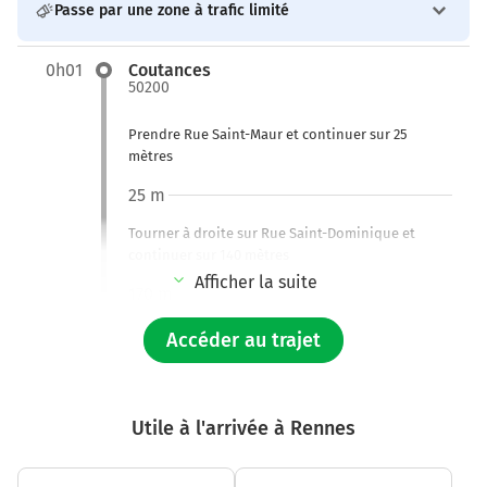
Passe par une zone à trafic limité
0h01
Coutances
50200
Prendre Rue Saint-Maur et continuer sur 25
mètres
25 m
Tourner à droite sur Rue Saint-Dominique et
continuer sur 140 mètres
Afficher la suite
170 m
Tourner légèrement à droite sur la voie et
Accéder au trajet
continuer sur 240 mètres
400 m
Utile à l'arrivée à Rennes
Tourner à gauche sur Boulevard Alsace-Lorraine
et continuer sur 75 mètres