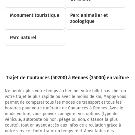
Au rond-point, prendre la 2ème sortie sur D7 et
continuer sur 1,2 kilomètre
Monument touristique
Parc animalier et
7,9 km
zoologique
Continuer D76 D7 (Route de Gavray) sur 400 mètres
Parc naturel
8,4 km
Continuer D7 sur 7 kilomètres
15,4 km
Au rond-point, prendre la 2ème sortie sur D7 (La
Trajet de Coutances (50200) à Rennes (35000) en voiture
Croix Daniel) et continuer sur 190 mètres
15,5 km
Ne perdez plus votre temps à chercher votre billet pas cher ou
votre trajet le plus rapide ou avec le moins de km, Mappy vous
Tourner légèrement à droite sur D7 et continuer
permet de comparer tous les modes de transport et tous les
sur 3,6 kilomètres
horaires pour votre itinéraire de Coutances à Rennes. Avec le
mode voiture, vous pouvez configurer vos options (type de
Rue de la Libération
véhicule, autoroute ou non, péage ou non, distance la plus
courte), tout en ayant accès aux infos de circulation grâce à
19,1 km
notre service d'info-trafic en temps réel. Ainsi faites des