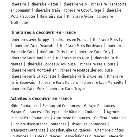
Itinéraire
Itinéraire Piéton
Itinéraire Vélo
Itinéraire Transports
en Commun
Itinéraire Train
Itinéraire Covoiturage
Itinéraire
Moto / Scooter
Itinéraire Bus
Itinéraire Avion
Itinéraire
Trottinette
Itinéraires à découvrir en France
Itinéraires avec Mappy
Itinéraires en France
Itinéraire Paris Lyon
Itinéraire Paris Deauville
Itinéraire Paris Bordeaux
Itinéraire
Marseille Paris
Itinéraire Paris Lille
Itinéraire Paris Orly
Itinéraire Paris Toulouse
Itinéraire Paris Nice
Itinéraire Paris
Nantes
Itinéraire Bordeaux Toulouse
Itinéraire Paris Tours
Itinéraire Paris Montpellier
Itinéraire Montpellier Toulouse
Itinéraire Paris La Rochelle
Itinéraire Paris Bruxelles
Itinéraire
Paris Beauvais
Itinéraire Paris Poitiers
Itinéraire Lyon Marseille
Itinéraire Paris Metz
Itinéraire Paris Troyes
Activités à découvrir en France
Hôtel Coutances
Restaurant Coutances
Garage Coutances
Maison Coutances
Entreprise de bâtiment Coutances
Agence
immobilière Coutances
Auto-moto Coutances
Coiffeur Coutances
Société d'assurance Coutances
Obsèques Coutances
Transport Coutances
Location, gîte Coutances
Chambre d'hôtes
Coutances
Santé Coutances
Associations Coutances
Médecin