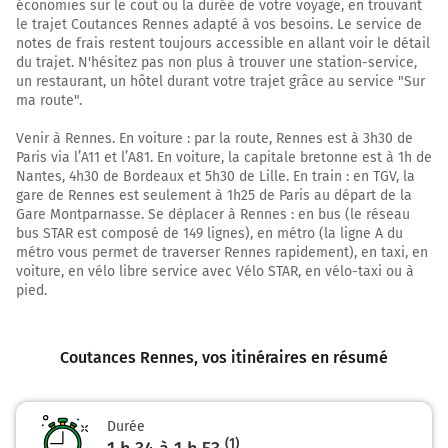
économies sur le coût ou la durée de votre voyage, en trouvant
Tourner à gauche sur D9 (Rue du Moulin) et
le trajet Coutances Rennes adapté à vos besoins. Le service de
continuer sur 90 mètres
notes de frais restent toujours accessible en allant voir le détail
19,2 km
du trajet. N'hésitez pas non plus à trouver une station-service,
un restaurant, un hôtel durant votre trajet grâce au service "Sur
Tourner à droite sur D38 (Rue Haute) et continuer
ma route".
sur 15 mètres
Venir à Rennes. En voiture : par la route, Rennes est à 3h30 de
19,2 km
Paris via l’A11 et l’A81. En voiture, la capitale bretonne est à 1h de
Nantes, 4h30 de Bordeaux et 5h30 de Lille. En train : en TGV, la
Tourner légèrement à droite sur D38 (Rue Haute)
gare de Rennes est seulement à 1h25 de Paris au départ de la
et continuer sur 1,9 kilomètre
Gare Montparnasse. Se déplacer à Rennes : en bus (le réseau
bus STAR est composé de 149 lignes), en métro (la ligne A du
21,1 km
métro vous permet de traverser Rennes rapidement), en taxi, en
voiture, en vélo libre service avec Vélo STAR, en vélo-taxi ou à
Tourner légèrement à gauche sur D33 D38 (Catte
pied.
sur Cat) et continuer sur 180 mètres
21,3 km
Coutances Rennes
, vos itinéraires en résumé
Continuer D38 D33 (D33) sur 180 mètres
21,5 km
Durée
Continuer D33 D38 (Le Val Raimond) sur 400 mètres
(1)