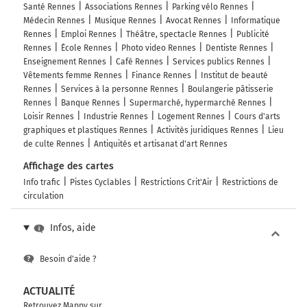
Santé Rennes
Associations Rennes
Parking vélo Rennes
Médecin Rennes
Musique Rennes
Avocat Rennes
Informatique
Rennes
Emploi Rennes
Théâtre, spectacle Rennes
Publicité
Rennes
École Rennes
Photo video Rennes
Dentiste Rennes
Enseignement Rennes
Café Rennes
Services publics Rennes
Vêtements femme Rennes
Finance Rennes
Institut de beauté
Rennes
Services à la personne Rennes
Boulangerie pâtisserie
Rennes
Banque Rennes
Supermarché, hypermarché Rennes
Loisir Rennes
Industrie Rennes
Logement Rennes
Cours d'arts
graphiques et plastiques Rennes
Activités juridiques Rennes
Lieu
de culte Rennes
Antiquités et artisanat d'art Rennes
Affichage des cartes
Info trafic
Pistes Cyclables
Restrictions Crit'Air
Restrictions de
circulation
Infos, aide
Besoin d'aide ?
ACTUALITÉ
Retrouvez Mappy sur...