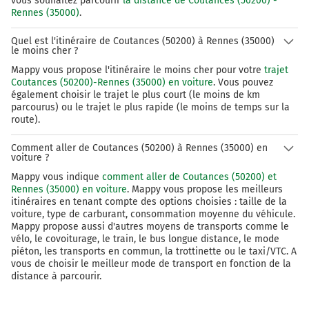
vous souhaitez parcourir
la distance de Coutances (50200) -
Rennes (35000)
.
137 km
Continuer Rue de l'Hermine sur 5 mètres
Quel est l'itinéraire de Coutances (50200) à Rennes (35000)
le moins cher ?
Rennes
1h35
Mappy vous propose l'itinéraire le moins cher pour votre
trajet
35000-35700
Coutances (50200)-Rennes (35000) en voiture
. Vous pouvez
également choisir le trajet le plus court (le moins de km
parcourus) ou le trajet le plus rapide (le moins de temps sur la
route).
Comment aller de Coutances (50200) à Rennes (35000) en
voiture ?
Mappy vous indique
comment aller de Coutances (50200) et
Rennes (35000) en voiture
. Mappy vous propose les meilleurs
itinéraires en tenant compte des options choisies : taille de la
voiture, type de carburant, consommation moyenne du véhicule.
Mappy propose aussi d'autres moyens de transports comme le
vélo, le covoiturage, le train, le bus longue distance, le mode
piéton, les transports en commun, la trottinette ou le taxi/VTC. A
vous de choisir le meilleur mode de transport en fonction de la
distance à parcourir.