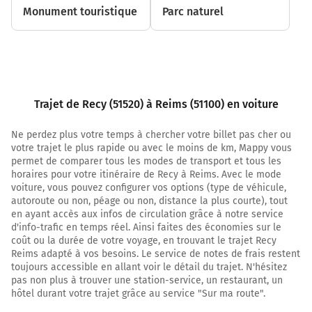
D21
Monument touristique
Parc naturel
A4
A26
REIMS
PARIS
METZ
LA VEUVE
Trajet de Recy (51520) à Reims (51100) en voiture
MOURMELON
Zone d'Activités Multiples
Ne perdez plus votre temps à chercher votre billet pas cher ou
votre trajet le plus rapide ou avec le moins de km, Mappy vous
8,5 km
permet de comparer tous les modes de transport et tous les
horaires pour votre itinéraire de Recy à Reims. Avec le mode
Prendre à droite et rejoindre D21. Continuer sur 500
voiture, vous pouvez configurer vos options (type de véhicule,
mètres
autoroute ou non, péage ou non, distance la plus courte), tout
en ayant accès aux infos de circulation grâce à notre service
D21
d'info-trafic en temps réel. Ainsi faites des économies sur le
A4
coût ou la durée de votre voyage, en trouvant le trajet Recy
Reims
Reims adapté à vos besoins. Le service de notes de frais restent
Paris
toujours accessible en allant voir le détail du trajet. N'hésitez
Metz
pas non plus à trouver une station-service, un restaurant, un
hôtel durant votre trajet grâce au service "Sur ma route".
Bouy
Mourmelon