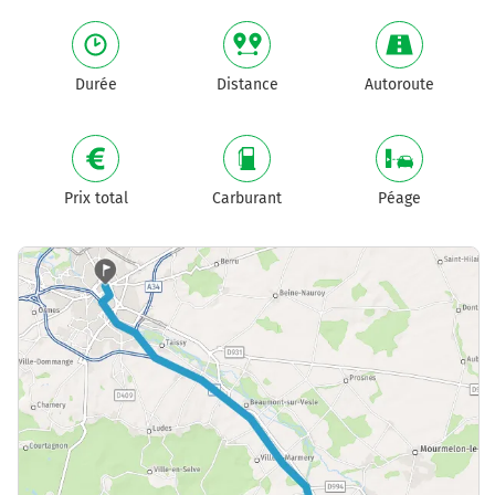
Durée
Distance
Autoroute
Prix total
Carburant
Péage