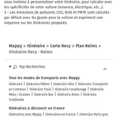
vous invitons à personnaliser votre itinéraire, pour calculer avec
les spécificités de votre voiture (essence, électrique, etc...).
3 -
Les émissions de polluants CO2, NOX et PM10 sont calculés
par défaut avec du gazole pour la voiture et expriment une
moyenne sur les itinéraires proposés.
Mappy
Itinéraire
Carte Recy
Plan Reims
Itinéraire Recy - Reims
Top Recherches
Tous les modes de transports avec Mappy
Itinéraire
Itinéraire Piéton
Itinéraire Vélo
Itinéraire Transports
en Commun
Itinéraire Train
Itinéraire Covoiturage
Itinéraire
Moto / Scooter
Itinéraire Bus
Itinéraire Avion
Itinéraire
Trottinette
Itinéraires à découvrir en France
Itinéraires avec Mappy
Itinéraires en France
Itinéraire Paris Lyon