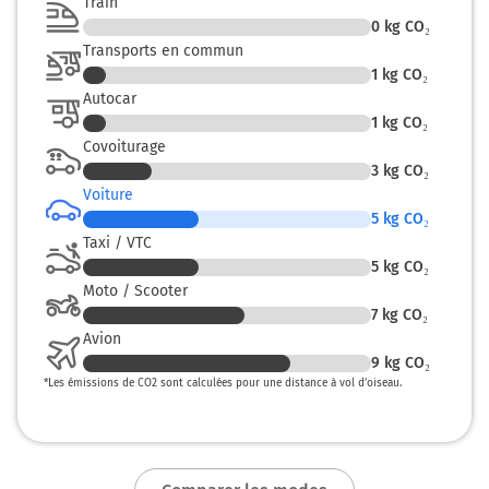
Train
sur 110 mètres
0
kg CO₂
43,7 km
Transports en commun
1
kg CO₂
Tourner à gauche sur Place Royale et continuer sur 35
Autocar
mètres
1
kg CO₂
Covoiturage
43,7 km
3
kg CO₂
Tourner à droite sur Rue Colbert et continuer sur 70
Voiture
mètres
5
kg CO₂
Taxi / VTC
43,8 km
5
kg CO₂
Continuer Place du Forum sur 55 mètres
Moto / Scooter
7
kg CO₂
43,8 km
Avion
9
kg CO₂
Continuer Rue Colbert sur 5 mètres
*
Les émissions de CO2 sont calculées pour une distance à vol d’oiseau.
Reims
0h34
51100