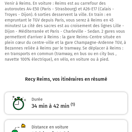
Venir à Reims. En voiture : Reims est au carrefour des
Zone Industrielle La Veuve
autoroutes A4-E50 (Paris - Strasbourg) et A26-E17 (Calais -
Troyes - Dijon). 6 sorties desservent la ville. En train : en
9,0 km
empruntant le TGV depuis Paris, vous serez à Reims en 45
minutes! La cité des sacres est au croisement des lignes Lille -
Au rond-point, prendre la 2ème sortie sur D21 et
Dijon - Méditerranée et Paris - Charleville - Sedan. 2 gares vous
continuer sur 650 mètres
permettent d'arriver à Reims : la gare Reims-Centre située en
plein cœur du centre-ville et la gare Champagne-Ardenne TGV, à
9,6 km
Bezannes reliée à Reims par le tramway. Se déplacer à Reims :
en transports en commun (tramway, en bus ou en city bus ,
Tourner à gauche sur la voie et continuer sur 5 mètres
navette 100% électrique), en vélo, en voiture ou à pied.
Troyes
Reims
Recy Reims
, vos itinéraires en résumé
Paris
9,6 km
Durée
Prendre à droite et rejoindre A4 E50. Continuer sur 26
(1)
34 min à 42 min
kilomètres
Prendre un ticket (Péage Chalons La Veuve)
Autoroute de l'Est
Distance en voiture