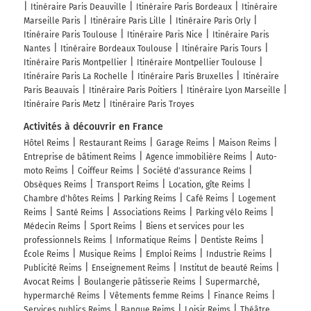
Itinéraire Paris Deauville
Itinéraire Paris Bordeaux
Itinéraire
Marseille Paris
Itinéraire Paris Lille
Itinéraire Paris Orly
Itinéraire Paris Toulouse
Itinéraire Paris Nice
Itinéraire Paris
Nantes
Itinéraire Bordeaux Toulouse
Itinéraire Paris Tours
Itinéraire Paris Montpellier
Itinéraire Montpellier Toulouse
Itinéraire Paris La Rochelle
Itinéraire Paris Bruxelles
Itinéraire
Paris Beauvais
Itinéraire Paris Poitiers
Itinéraire Lyon Marseille
Itinéraire Paris Metz
Itinéraire Paris Troyes
Activités à découvrir en France
Hôtel Reims
Restaurant Reims
Garage Reims
Maison Reims
Entreprise de bâtiment Reims
Agence immobilière Reims
Auto-
moto Reims
Coiffeur Reims
Société d'assurance Reims
Obsèques Reims
Transport Reims
Location, gîte Reims
Chambre d'hôtes Reims
Parking Reims
Café Reims
Logement
Reims
Santé Reims
Associations Reims
Parking vélo Reims
Médecin Reims
Sport Reims
Biens et services pour les
professionnels Reims
Informatique Reims
Dentiste Reims
École Reims
Musique Reims
Emploi Reims
Industrie Reims
Publicité Reims
Enseignement Reims
Institut de beauté Reims
Avocat Reims
Boulangerie pâtisserie Reims
Supermarché,
hypermarché Reims
Vêtements femme Reims
Finance Reims
Services publics Reims
Banque Reims
Loisir Reims
Théâtre,