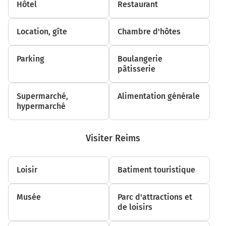
Hôtel
Restaurant
continuer sur 500 mètres
2,9 km
Location, gîte
Chambre d'hôtes
Au rond-point, prendre la 2ème sortie sur la voie et
continuer sur 70 mètres
Parking
Boulangerie
pâtisserie
3,0 km
Prendre à droite et rejoindre N44 (Route Nationale).
Supermarché,
Alimentation générale
Continuer sur 5,3 kilomètres
hypermarché
N44
A26
Visiter Reims
A4
Reims
Loisir
Batiment touristique
8,3 km
Musée
Parc d'attractions et
de loisirs
Sortir et rejoindre la voie. Continuer sur 180 mètres