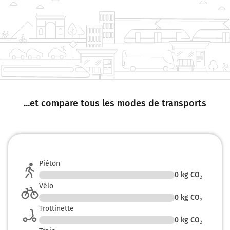
42,8 km
Continuer Rue du Lieutenant Herduin sur 180 mètres
43,0 km
Tourner à gauche sur Rue du Barbâtre et continuer sur
120 mètres
43,1 km
...et compare tous les modes de transports
Continuer Rue de l'Université sur 270 mètres
43,4 km
Continuer Place Carnegie sur 15 mètres
Piéton
43,4 km
0
kg CO₂
Vélo
Continuer Cours Anatole France sur 180 mètres
0
kg CO₂
43,6 km
Trottinette
0
kg CO₂
Tourner à gauche sur Rue du Grand Credo et continuer