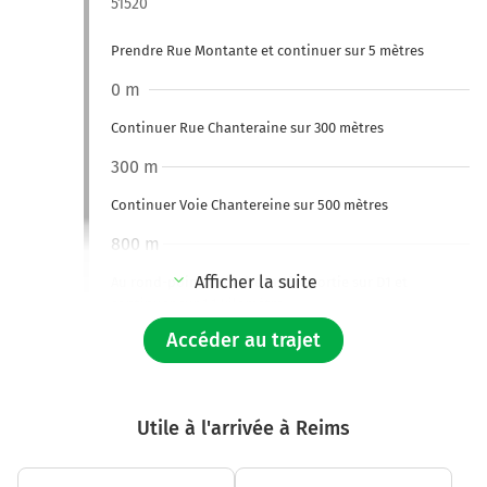
51520
Prendre Rue Montante et continuer sur 5 mètres
0 m
Continuer Rue Chanteraine sur 300 mètres
300 m
Continuer Voie Chantereine sur 500 mètres
800 m
Afficher la suite
Au rond-point, prendre la 1ère sortie sur D1 et
continuer sur 1,1 kilomètre
Accéder au trajet
1,9 km
Au rond-point, prendre la 2ème sortie sur D1 et
continuer sur 500 mètres
Utile à l'arrivée à Reims
2,5 km
Au rond-point, prendre la 3ème sortie sur D1 et