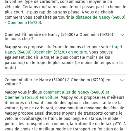
132 km
la voiture, type de carburant, consommation moyenne du
véhicule. Certains itinéraires vous feront passer par le chemin le
Sortir et rejoindre D1422. Continuer sur 750 mètres
plus court, le plus rapide ou sans péage. A vous de choisir
comment vous souhaitez parcourir
la distance de Nancy (54000)
- Obenheim (67230)
.
16a
EBERSMUNSTER
Quel est l'itinéraire de Nancy (54000) à Obenheim (67230)
EBERSHEIM
le moins cher ?
SÉLESTAT
Mappy vous propose l'itinéraire le moins cher pour votre
trajet
Z.I. NORD
Nancy (54000)-Obenheim (67230) en voiture
. Vous pouvez
également choisir le trajet le plus court (le moins de km
132 km
parcourus) ou le trajet le plus rapide (le moins de temps sur la
route).
Au rond-point, prendre la 4ème sortie sur D1422 et
continuer sur 1,9 kilomètre
Comment aller de Nancy (54000) à Obenheim (67230) en
voiture ?
D1422
Mappy vous indique
comment aller de Nancy (54000) et
134 km
Obenheim (67230) en voiture
. Mappy vous propose les meilleurs
itinéraires en tenant compte des options choisies : taille de la
Au rond-point, prendre la 1ère sortie sur D81 et
voiture, type de carburant, consommation moyenne du véhicule.
continuer sur 3,1 kilomètres
Mappy propose aussi d'autres moyens de transports comme le
vélo, le covoiturage, le train, le bus longue distance, le mode
D81
piéton, les transports en commun, la trottinette ou le taxi/VTC. A
vous de choisir le meilleur mode de transport en fonction de la
Chemin du Pfohlweg