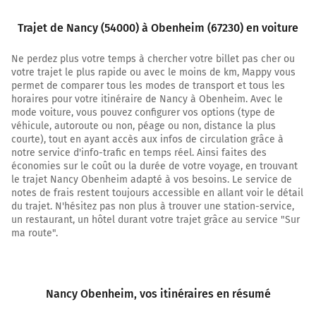
750 mètres
Trajet de Nancy (54000) à Obenheim (67230) en voiture
1,8 km
Ne perdez plus votre temps à chercher votre billet pas cher ou
Tourner à droite sur Boulevard Lobau et continuer sur
votre trajet le plus rapide ou avec le moins de km, Mappy vous
240 mètres
permet de comparer tous les modes de transport et tous les
2,1 km
horaires pour votre itinéraire de Nancy à Obenheim. Avec le
mode voiture, vous pouvez configurer vos options (type de
Continuer Boulevard Lobau sur 220 mètres
véhicule, autoroute ou non, péage ou non, distance la plus
courte), tout en ayant accès aux infos de circulation grâce à
2,3 km
notre service d'info-trafic en temps réel. Ainsi faites des
économies sur le coût ou la durée de votre voyage, en trouvant
Continuer Boulevard Lobau sur 850 mètres
le trajet Nancy Obenheim adapté à vos besoins. Le service de
notes de frais restent toujours accessible en allant voir le détail
3,1 km
du trajet. N'hésitez pas non plus à trouver une station-service,
un restaurant, un hôtel durant votre trajet grâce au service "Sur
Prendre à droite et rejoindre M674. Continuer sur 5,5
ma route".
kilomètres
Vandoeuvre-lès-Nancy
Parc des expositions
Nancy Obenheim
, vos itinéraires en résumé
M674