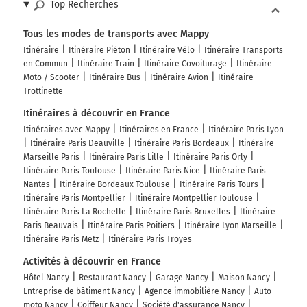
Rue du Faubourg du Rhin
Top Recherches
150 km
Tous les modes de transports avec Mappy
Itinéraire
Itinéraire Piéton
Itinéraire Vélo
Itinéraire Transports
Au rond-point, prendre la 2ème sortie sur D5 (Route de
en Commun
Itinéraire Train
Itinéraire Covoiturage
Itinéraire
Herbsheim) et continuer sur 2,3 kilomètres
Moto / Scooter
Itinéraire Bus
Itinéraire Avion
Itinéraire
Trottinette
153 km
Itinéraires à découvrir en France
Tourner à gauche sur Rue de la Division Leclerc et
Itinéraires avec Mappy
Itinéraires en France
Itinéraire Paris Lyon
continuer sur 2,1 kilomètres
Itinéraire Paris Deauville
Itinéraire Paris Bordeaux
Itinéraire
155 km
Marseille Paris
Itinéraire Paris Lille
Itinéraire Paris Orly
Itinéraire Paris Toulouse
Itinéraire Paris Nice
Itinéraire Paris
Tourner à droite sur D124 et continuer sur 3,2
Nantes
Itinéraire Bordeaux Toulouse
Itinéraire Paris Tours
kilomètres
Itinéraire Paris Montpellier
Itinéraire Montpellier Toulouse
Itinéraire Paris La Rochelle
Itinéraire Paris Bruxelles
Itinéraire
Rue de Sand
Paris Beauvais
Itinéraire Paris Poitiers
Itinéraire Lyon Marseille
158 km
Itinéraire Paris Metz
Itinéraire Paris Troyes
Activités à découvrir en France
Tourner à gauche sur D468 (Rue de Colmar) et
Hôtel Nancy
Restaurant Nancy
Garage Nancy
Maison Nancy
continuer sur 450 mètres
Entreprise de bâtiment Nancy
Agence immobilière Nancy
Auto-
158 km
moto Nancy
Coiffeur Nancy
Société d'assurance Nancy