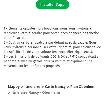
sur 60 mètres
Installer l'app
BENFELD
148 km
1 -
Eléments calculés hors bouchons, nous vous invitons à
Prendre à droite et rejoindre D206 (Rue de Westhouse).
recalculer votre itinéraire pour obtenir ces données en fonction
Continuer sur 230 mètres
du trafic actuel.
2 -
Coût du carburant calculé par défaut avec du gazole. Nous
148 km
vous invitons à personnaliser votre itinéraire, pour calculer avec
les spécificités de votre voiture (essence, électrique, etc...).
Au rond-point, prendre la 3ème sortie sur D829 (Rue de
3 -
Les émissions de polluants CO2, NOX et PM10 sont calculés
Strasbourg) et continuer sur 220 mètres
par défaut avec du gazole pour la voiture et expriment une
149 km
moyenne sur les itinéraires proposés.
Tourner légèrement à droite sur D5 (Rue Rohan) et
continuer sur 550 mètres
Mappy
Itinéraire
Carte Nancy
Plan Obenheim
149 km
Itinéraire Nancy - Obenheim
Au rond-point, prendre la 3ème sortie sur D5 (Faubourg
du Rhin) et continuer sur 1 kilomètre