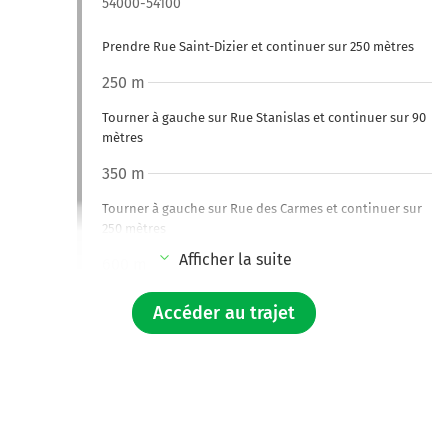
54000-54100
Prendre Rue Saint-Dizier et continuer sur 250 mètres
250 m
Tourner à gauche sur Rue Stanislas et continuer sur 90
mètres
350 m
Tourner à gauche sur Rue des Carmes et continuer sur
250 mètres
Afficher la suite
600 m
Continuer Rue Raugraff sur 190 mètres
Accéder au trajet
800 m
Continuer Rue des Quatre Églises sur 290 mètres
1,1 km
Tourner à gauche sur Rue Charles III et continuer sur