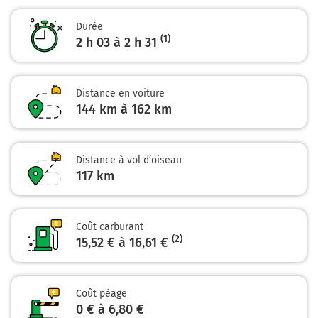
A330
Durée
(1)
2 h 03 à 2 h 31
8,7 km
Prendre à droite et rejoindre A33. Continuer sur 120
mètres
Distance en voiture
144 km à 162 km
A33
LYON
PARIS
Distance à vol d’oiseau
METZ
117
BRABOIS
km
NANCY
8,8 km
Coût carburant
(2)
15,52 € à 16,61 €
Continuer et rejoindre A33. Continuer sur 29 kilomètres
A33
Coût péage
N4
0 € à 6,80 €