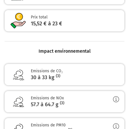
37,6 km
Sortir et rejoindre la voie. Continuer sur 300 mètres
Prix total
15,52 € à 23 €
N59
ST DIÉ
COLMAR
MONCEL LÈS L.
Impact environnemental
LUNÉVILLE
Z.I.
BACCARAT
Emissions de CO₂
(3)
37,9 km
30 à 33 kg
Continuer et rejoindre N59. Continuer sur 53
kilomètres
Emissions de NOx
(3)
57.7 à 64.7
g
Colmar
Saint-Dié-des-Vosges
Baccarat
Emissions de PM10
N59