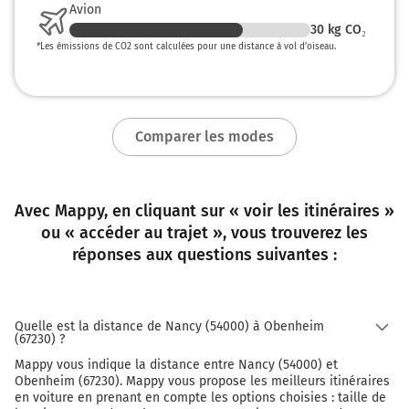
Avion
127 km
30
kg CO₂
Au rond-point, prendre la 2ème sortie sur D424 et
*
Les émissions de CO2 sont calculées pour une distance à vol d’oiseau.
continuer sur 650 mètres
127 km
Au rond-point, prendre la 2ème sortie sur D424 et
Comparer les modes
continuer sur 300 mètres
D424
128 km
Avec Mappy, en cliquant sur « voir les itinéraires »
ou « accéder au trajet », vous trouverez les
Prendre à droite et rejoindre A35 E25. Continuer sur 4
réponses aux questions suivantes :
kilomètres
A35
Strasbourg
Quelle est la distance de Nancy (54000) à Obenheim
(67230) ?
Zone Industrielle-Nord
Mappy vous indique la distance entre Nancy (54000) et
A35
Obenheim (67230). Mappy vous propose les meilleurs itinéraires
en voiture en prenant en compte les options choisies : taille de