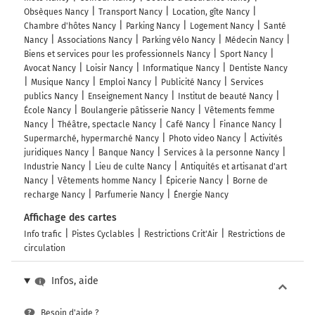
Obsèques Nancy
Transport Nancy
Location, gîte Nancy
Tourner à droite sur Rue du Général Walter et
Chambre d'hôtes Nancy
Parking Nancy
Logement Nancy
Santé
continuer sur 25 mètres
Nancy
Associations Nancy
Parking vélo Nancy
Médecin Nancy
Biens et services pour les professionnels Nancy
Sport Nancy
158 km
Avocat Nancy
Loisir Nancy
Informatique Nancy
Dentiste Nancy
Musique Nancy
Emploi Nancy
Publicité Nancy
Services
Tourner à gauche sur Rue de l'École et continuer sur
publics Nancy
Enseignement Nancy
Institut de beauté Nancy
160 mètres
École Nancy
Boulangerie pâtisserie Nancy
Vêtements femme
Obenheim
Nancy
Théâtre, spectacle Nancy
Café Nancy
Finance Nancy
2h04
67230
Supermarché, hypermarché Nancy
Photo video Nancy
Activités
juridiques Nancy
Banque Nancy
Services à la personne Nancy
Industrie Nancy
Lieu de culte Nancy
Antiquités et artisanat d'art
Nancy
Vêtements homme Nancy
Épicerie Nancy
Borne de
recharge Nancy
Parfumerie Nancy
Énergie Nancy
Affichage des cartes
Info trafic
Pistes Cyclables
Restrictions Crit'Air
Restrictions de
circulation
Infos, aide
Besoin d'aide ?