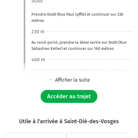
54300
Prendre D400 (Rue Paul Cyfflé) et continuer sur 230
mètres
230 m
Au rond-point, prendre la 3ème sortie sur D400 (Rue
Sébastien Keller) et continuer sur 160 mètres
400 m
Tourner à droite sur Rue Sainte-Anne et continuer sur
650 mètres
Afficher la suite
1,0 km
Accéder au trajet
Continuer Place du 12 Septembre sur 40 mètres
1,1 km
Utile à l'arrivée à Saint-Dié-des-Vosges
Au rond-point, prendre la 2ème sortie sur D914 (Avenue
de Gerbéviller) et continuer sur 900 mètres
Avenue de Gerbéviller