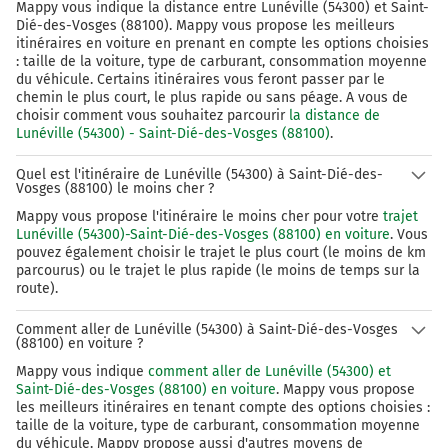
Mappy vous indique la distance entre Lunéville (54300) et Saint-
Dié-des-Vosges (88100). Mappy vous propose les meilleurs
itinéraires en voiture en prenant en compte les options choisies
: taille de la voiture, type de carburant, consommation moyenne
du véhicule. Certains itinéraires vous feront passer par le
chemin le plus court, le plus rapide ou sans péage. A vous de
choisir comment vous souhaitez parcourir
la distance de
Lunéville (54300) - Saint-Dié-des-Vosges (88100)
.
Quel est l'itinéraire de Lunéville (54300) à Saint-Dié-des-
Vosges (88100) le moins cher ?
Mappy vous propose l'itinéraire le moins cher pour votre
trajet
Lunéville (54300)-Saint-Dié-des-Vosges (88100) en voiture
. Vous
pouvez également choisir le trajet le plus court (le moins de km
parcourus) ou le trajet le plus rapide (le moins de temps sur la
route).
Comment aller de Lunéville (54300) à Saint-Dié-des-Vosges
(88100) en voiture ?
Mappy vous indique
comment aller de Lunéville (54300) et
Saint-Dié-des-Vosges (88100) en voiture
. Mappy vous propose
les meilleurs itinéraires en tenant compte des options choisies :
taille de la voiture, type de carburant, consommation moyenne
du véhicule. Mappy propose aussi d'autres moyens de