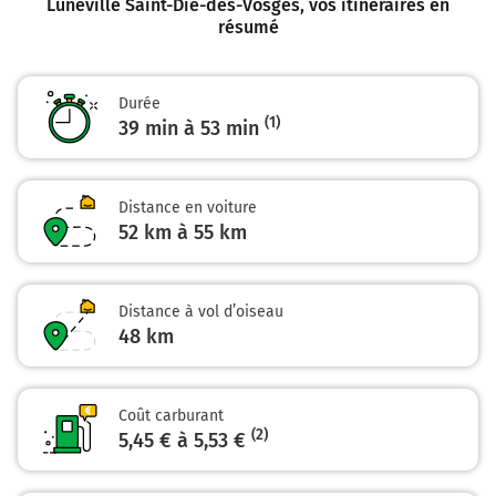
Lunéville Saint-Dié-des-Vosges
, vos itinéraires en
ST DIÉ
résumé
COLMAR
MONCEL LÈS L.
Z.I.
LUNÉVILLE
Durée
BACCARAT
(1)
39 min à 53 min
6,4 km
Distance en voiture
Continuer et rejoindre N59. Continuer sur 45
52 km à 55 km
kilomètres
Colmar
Saint-Dié-des-Vosges
Distance à vol d’oiseau
Baccarat
48
km
N59
52 km
Coût carburant
(2)
5,45 € à 5,53 €
Sortir et rejoindre Rond-Point Théodore Monod.
Continuer sur 220 mètres