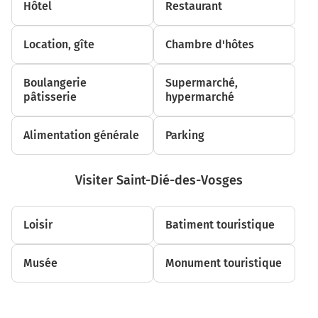
Hôtel
Restaurant
2,0 km
Location, gîte
Chambre d'hôtes
Au rond-point, prendre la 1ère sortie sur D914 et
continuer sur 270 mètres
Boulangerie
Supermarché,
Nancy
pâtisserie
hypermarché
Dombasle-sur-Meurthe
Alimentation générale
Parking
2,2 km
Tourner à gauche sur D98 et continuer sur 30 mètres
Visiter Saint-Dié-des-Vosges
Saint-Dié-des-Vosges
Strasbourg
Loisir
Batiment touristique
Hériménil
Baccarat
Centrale d'enrobés
Musée
Monument touristique
2,3 km
Tourner légèrement à droite sur D98 et continuer sur