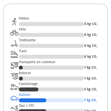
Piéton
0
kg CO₂
Vélo
0
kg CO₂
Trottinette
0
kg CO₂
Train
0
kg CO₂
Transports en commun
1
kg CO₂
Autocar
1
kg CO₂
Covoiturage
5
kg CO₂
Voiture
7
kg CO₂
Taxi / VTC