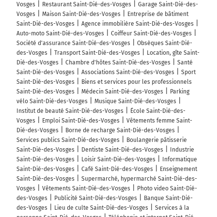
Vosges
Restaurant Saint-Dié-des-Vosges
Garage Saint-Dié-des-
Vosges
Maison Saint-Dié-des-Vosges
Entreprise de bâtiment
Saint-Dié-des-Vosges
Agence immobilière Saint-Dié-des-Vosges
Auto-moto Saint-Dié-des-Vosges
Coiffeur Saint-Dié-des-Vosges
Société d'assurance Saint-Dié-des-Vosges
Obsèques Saint-Dié-
des-Vosges
Transport Saint-Dié-des-Vosges
Location, gîte Saint-
Dié-des-Vosges
Chambre d'hôtes Saint-Dié-des-Vosges
Santé
Saint-Dié-des-Vosges
Associations Saint-Dié-des-Vosges
Sport
Saint-Dié-des-Vosges
Biens et services pour les professionnels
Saint-Dié-des-Vosges
Médecin Saint-Dié-des-Vosges
Parking
vélo Saint-Dié-des-Vosges
Musique Saint-Dié-des-Vosges
Institut de beauté Saint-Dié-des-Vosges
École Saint-Dié-des-
Vosges
Emploi Saint-Dié-des-Vosges
Vêtements femme Saint-
Dié-des-Vosges
Borne de recharge Saint-Dié-des-Vosges
Services publics Saint-Dié-des-Vosges
Boulangerie pâtisserie
Saint-Dié-des-Vosges
Dentiste Saint-Dié-des-Vosges
Industrie
Saint-Dié-des-Vosges
Loisir Saint-Dié-des-Vosges
Informatique
Saint-Dié-des-Vosges
Café Saint-Dié-des-Vosges
Enseignement
Saint-Dié-des-Vosges
Supermarché, hypermarché Saint-Dié-des-
Vosges
Vêtements Saint-Dié-des-Vosges
Photo video Saint-Dié-
des-Vosges
Publicité Saint-Dié-des-Vosges
Banque Saint-Dié-
des-Vosges
Lieu de culte Saint-Dié-des-Vosges
Services à la