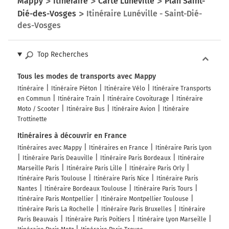
Mappy
Itinéraire
Carte Lunéville
Plan Saint-
Dié-des-Vosges
Itinéraire Lunéville - Saint-Dié-
des-Vosges
Top Recherches
Tous les modes de transports avec Mappy
Itinéraire
Itinéraire Piéton
Itinéraire Vélo
Itinéraire Transports
en Commun
Itinéraire Train
Itinéraire Covoiturage
Itinéraire
Moto / Scooter
Itinéraire Bus
Itinéraire Avion
Itinéraire
Trottinette
Itinéraires à découvrir en France
Itinéraires avec Mappy
Itinéraires en France
Itinéraire Paris Lyon
Itinéraire Paris Deauville
Itinéraire Paris Bordeaux
Itinéraire
Marseille Paris
Itinéraire Paris Lille
Itinéraire Paris Orly
Itinéraire Paris Toulouse
Itinéraire Paris Nice
Itinéraire Paris
Nantes
Itinéraire Bordeaux Toulouse
Itinéraire Paris Tours
Itinéraire Paris Montpellier
Itinéraire Montpellier Toulouse
Itinéraire Paris La Rochelle
Itinéraire Paris Bruxelles
Itinéraire
Paris Beauvais
Itinéraire Paris Poitiers
Itinéraire Lyon Marseille