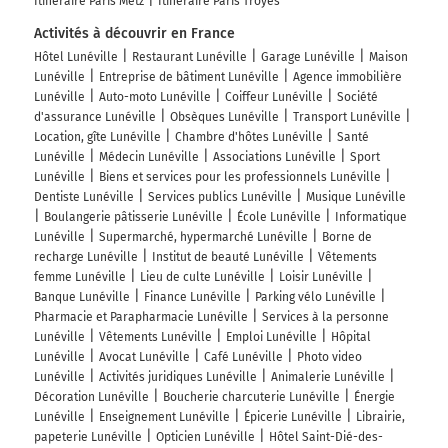
Itinéraire Paris Metz
Itinéraire Paris Troyes
Activités à découvrir en France
Hôtel Lunéville
Restaurant Lunéville
Garage Lunéville
Maison
Lunéville
Entreprise de bâtiment Lunéville
Agence immobilière
Lunéville
Auto-moto Lunéville
Coiffeur Lunéville
Société
d'assurance Lunéville
Obsèques Lunéville
Transport Lunéville
Location, gîte Lunéville
Chambre d'hôtes Lunéville
Santé
Lunéville
Médecin Lunéville
Associations Lunéville
Sport
Lunéville
Biens et services pour les professionnels Lunéville
Dentiste Lunéville
Services publics Lunéville
Musique Lunéville
Boulangerie pâtisserie Lunéville
École Lunéville
Informatique
Lunéville
Supermarché, hypermarché Lunéville
Borne de
recharge Lunéville
Institut de beauté Lunéville
Vêtements
femme Lunéville
Lieu de culte Lunéville
Loisir Lunéville
Banque Lunéville
Finance Lunéville
Parking vélo Lunéville
Pharmacie et Parapharmacie Lunéville
Services à la personne
Lunéville
Vêtements Lunéville
Emploi Lunéville
Hôpital
Lunéville
Avocat Lunéville
Café Lunéville
Photo video
Lunéville
Activités juridiques Lunéville
Animalerie Lunéville
Décoration Lunéville
Boucherie charcuterie Lunéville
Énergie
Lunéville
Enseignement Lunéville
Épicerie Lunéville
Librairie,
papeterie Lunéville
Opticien Lunéville
Hôtel Saint-Dié-des-