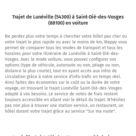
60 mètres
2,3 km
Trajet de Lunéville (54300) à Saint-Dié-des-Vosges
(88100) en voiture
Tourner à gauche sur D98 et continuer sur 20 mètres
Ne perdez plus votre temps à chercher votre billet pas cher ou
Saint-Dié-des-Vosges
votre trajet le plus rapide ou avec le moins de km, Mappy vous
Strasbourg
permet de comparer tous les modes de transport et tous les
Lunéville-Zone Industrielle
horaires pour votre itinéraire de Lunéville à Saint-Dié-des-
Baccarat
Vosges. Avec le mode voiture, vous pouvez configurer vos
options (type de véhicule, autoroute ou non, péage ou non,
2,3 km
distance la plus courte), tout en ayant accès aux infos de
circulation grâce à notre service d'info-trafic en temps réel.
Prendre à gauche et rejoindre N4. Continuer sur 3,8
Ainsi faites des économies sur le coût ou la durée de votre
kilomètres
voyage, en trouvant le trajet Lunéville Saint-Dié-des-Vosges
adapté à vos besoins. Le service de notes de frais restent
N4
toujours accessible en allant voir le détail du trajet. N'hésitez
pas non plus à trouver une station-service, un restaurant, un
6,1 km
hôtel durant votre trajet grâce au service "Sur ma route".
Sortir et rejoindre la voie. Continuer sur 300 mètres
N59