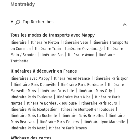
Montmédy
Top Recherches
Tous les modes de transports avec Mappy
Itinéraire
Itinéraire Piéton
Itinéraire Vélo
Itinéraire Transports
en Commun
Itinéraire Train
Itinéraire Covoiturage
Itinéraire
Moto / Scooter
Itinéraire Bus
Itinéraire Avion
Itinéraire
Trottinette
Itinéraires à découvrir en France
Itinéraires avec Mappy
Itinéraires en France
Itinéraire Paris Lyon
Itinéraire Paris Deauville
Itinéraire Paris Bordeaux
Itinéraire
Marseille Paris
Itinéraire Paris Lille
Itinéraire Paris Orly
Itinéraire Paris Toulouse
Itinéraire Paris Nice
Itinéraire Paris
Nantes
Itinéraire Bordeaux Toulouse
Itinéraire Paris Tours
Itinéraire Paris Montpellier
Itinéraire Montpellier Toulouse
Itinéraire Paris La Rochelle
Itinéraire Paris Bruxelles
Itinéraire
Paris Beauvais
Itinéraire Paris Poitiers
Itinéraire Lyon Marseille
Itinéraire Paris Metz
Itinéraire Paris Troyes
Affichage des cartes