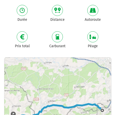
Durée
Distance
Autoroute
Prix total
Carburant
Péage