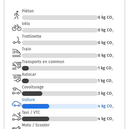
Tourner à gauche sur D643 E44 (Rue du Général de
Gaulle) et continuer sur 400 mètres
Piéton
0
kg CO₂
Sedan
Vélo
Charleville-Mézières
0
kg CO₂
Thonnelle
Trottinette
Carignan
0
kg CO₂
Train
34,7 km
0
kg CO₂
Tourner légèrement à droite sur E44 D643 (Rue Ernest
Transports en commun
Mabille) et continuer sur 5 mètres
1
kg CO₂
Autocar
Montmédy
0h38
1
kg CO₂
55600
Covoiturage
3
kg CO₂
Voiture
4
kg CO₂
Taxi / VTC
4
kg CO₂
Moto / Scooter