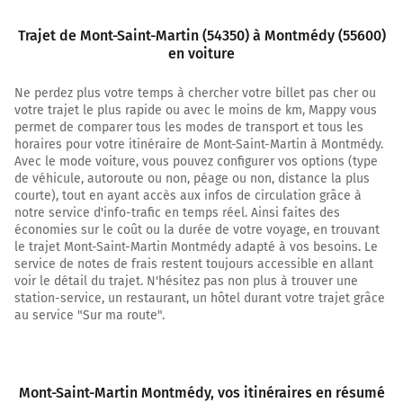
sur 10 mètres
Trajet de Mont-Saint-Martin (54350) à Montmédy (55600)
400 m
en voiture
Continuer Rue du Fond de Piedmont sur 1 kilomètre
Ne perdez plus votre temps à chercher votre billet pas cher ou
1,4 km
votre trajet le plus rapide ou avec le moins de km, Mappy vous
permet de comparer tous les modes de transport et tous les
Tourner à gauche sur Grand'Rue et continuer sur 300
horaires pour votre itinéraire de Mont-Saint-Martin à Montmédy.
mètres
Avec le mode voiture, vous pouvez configurer vos options (type
de véhicule, autoroute ou non, péage ou non, distance la plus
Grand'Rue
courte), tout en ayant accès aux infos de circulation grâce à
notre service d'info-trafic en temps réel. Ainsi faites des
1,7 km
économies sur le coût ou la durée de votre voyage, en trouvant
le trajet Mont-Saint-Martin Montmédy adapté à vos besoins. Le
Au rond-point, prendre la 1ère sortie sur Grand'Rue et
service de notes de frais restent toujours accessible en allant
continuer sur 300 mètres
voir le détail du trajet. N'hésitez pas non plus à trouver une
station-service, un restaurant, un hôtel durant votre trajet grâce
2,0 km
au service "Sur ma route".
Tourner légèrement à droite sur Route d'Halanzy et
continuer sur 1 kilomètre
3,0 km
Mont-Saint-Martin Montmédy
, vos itinéraires en résumé