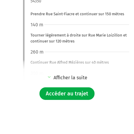
54350
Prendre Rue Saint-Fiacre et continuer sur 150 mètres
140 m
Tourner légèrement à droite sur Rue Marie Loizillon et
continuer sur 120 mètres
260 m
Continuer Rue Alfred Mézières sur 40 mètres
300 m
Afficher la suite
Tourner à droite sur la voie et continuer sur 25 mètres
Accéder au trajet
300 m
Tourner à droite sur D918 (Route de Longwy) et
continuer sur 45 mètres
350 m
Tourner à gauche sur Rue Alfred Mézières et continuer