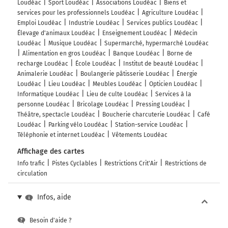
Loudéac
Sport Loudéac
Associations Loudéac
Biens et
services pour les professionnels Loudéac
Agriculture Loudéac
Emploi Loudéac
Industrie Loudéac
Services publics Loudéac
Élevage d'animaux Loudéac
Enseignement Loudéac
Médecin
Loudéac
Musique Loudéac
Supermarché, hypermarché Loudéac
Alimentation en gros Loudéac
Banque Loudéac
Borne de
recharge Loudéac
École Loudéac
Institut de beauté Loudéac
Animalerie Loudéac
Boulangerie pâtisserie Loudéac
Énergie
Loudéac
Lieu Loudéac
Meubles Loudéac
Opticien Loudéac
Informatique Loudéac
Lieu de culte Loudéac
Services à la
personne Loudéac
Bricolage Loudéac
Pressing Loudéac
Théâtre, spectacle Loudéac
Boucherie charcuterie Loudéac
Café
Loudéac
Parking vélo Loudéac
Station-service Loudéac
Téléphonie et internet Loudéac
Vêtements Loudéac
Affichage des cartes
Info trafic
Pistes Cyclables
Restrictions Crit'Air
Restrictions de
circulation
Infos, aide
Besoin d'aide ?