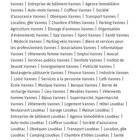
Vannes
Entreprise de bâtiment Vannes
Agence immobilière
Vannes
Auto-moto Vannes
Coiffeur Vannes
Société
d'assurance Vannes
Obsèques Vannes
Transport Vannes
Location, gîte Vannes
Chambre d'hôtes Vannes
Parking Vannes
Agriculture Vannes
Élevage d'animaux Vannes
Organisation
d'événements Vannes
Spa Vannes
Sport Vannes
Santé Vannes
Médecin Vannes
Parking vélo Vannes
Biens et services pour
les professionnels Vannes
Associations Vannes
Informatique
Vannes
Vêtements femme Vannes
Emploi Vannes
Avocat
Vannes
Services publics Vannes
Dentiste Vannes
Institut de
beauté Vannes
Enseignement Vannes
Publicité Vannes
Boulangerie pâtisserie Vannes
Finance Vannes
Industrie Vannes
Loisir Vannes
Services à la personne Vannes
Café Vannes
École Vannes
Musique Vannes
Banque Vannes
Borne de
recharge Vannes
Lieu Vannes
Meubles Vannes
Vêtements
homme Vannes
Bijoux Vannes
Supermarché, hypermarché
Vannes
Vêtements Vannes
Logement Vannes
Hôtel Loudéac
Restaurant Loudéac
Garage Loudéac
Maison Loudéac
Entreprise de bâtiment Loudéac
Agence immobilière Loudéac
Auto-moto Loudéac
Coiffeur Loudéac
Société d'assurance
Loudéac
Obsèques Loudéac
Transport Loudéac
Location, gîte
Loudéac
Camping Loudéac
Chambre d'hôtes Loudéac
Santé