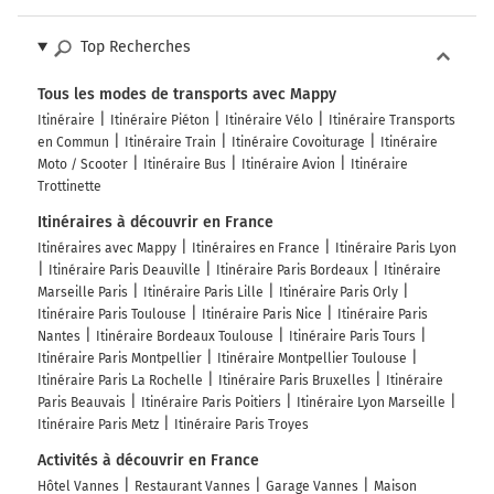
Top Recherches
Tous les modes de transports avec Mappy
Itinéraire
Itinéraire Piéton
Itinéraire Vélo
Itinéraire Transports
en Commun
Itinéraire Train
Itinéraire Covoiturage
Itinéraire
Moto / Scooter
Itinéraire Bus
Itinéraire Avion
Itinéraire
Trottinette
Itinéraires à découvrir en France
Itinéraires avec Mappy
Itinéraires en France
Itinéraire Paris Lyon
Itinéraire Paris Deauville
Itinéraire Paris Bordeaux
Itinéraire
Marseille Paris
Itinéraire Paris Lille
Itinéraire Paris Orly
Itinéraire Paris Toulouse
Itinéraire Paris Nice
Itinéraire Paris
Nantes
Itinéraire Bordeaux Toulouse
Itinéraire Paris Tours
Itinéraire Paris Montpellier
Itinéraire Montpellier Toulouse
Itinéraire Paris La Rochelle
Itinéraire Paris Bruxelles
Itinéraire
Paris Beauvais
Itinéraire Paris Poitiers
Itinéraire Lyon Marseille
Itinéraire Paris Metz
Itinéraire Paris Troyes
Activités à découvrir en France
Hôtel Vannes
Restaurant Vannes
Garage Vannes
Maison