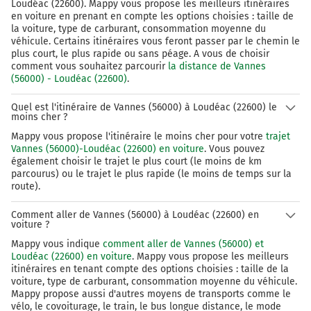
Loudéac (22600). Mappy vous propose les meilleurs itinéraires
en voiture en prenant en compte les options choisies : taille de
la voiture, type de carburant, consommation moyenne du
véhicule. Certains itinéraires vous feront passer par le chemin le
plus court, le plus rapide ou sans péage. A vous de choisir
comment vous souhaitez parcourir
la distance de Vannes
(56000) - Loudéac (22600)
.
Quel est l'itinéraire de Vannes (56000) à Loudéac (22600) le
moins cher ?
Mappy vous propose l'itinéraire le moins cher pour votre
trajet
Vannes (56000)-Loudéac (22600) en voiture
. Vous pouvez
également choisir le trajet le plus court (le moins de km
parcourus) ou le trajet le plus rapide (le moins de temps sur la
route).
Comment aller de Vannes (56000) à Loudéac (22600) en
voiture ?
Mappy vous indique
comment aller de Vannes (56000) et
Loudéac (22600) en voiture
. Mappy vous propose les meilleurs
itinéraires en tenant compte des options choisies : taille de la
voiture, type de carburant, consommation moyenne du véhicule.
Mappy propose aussi d'autres moyens de transports comme le
vélo, le covoiturage, le train, le bus longue distance, le mode