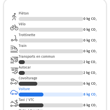
76 km
Piéton
0
kg CO₂
Au rond-point, prendre la 2ème sortie sur Rue Notre-
Dame et continuer sur 450 mètres
Vélo
0
kg CO₂
Loudéac
0h57
Trottinette
22600
0
kg CO₂
Train
0
kg CO₂
Transports en commun
2
kg CO₂
Autocar
2
kg CO₂
Covoiturage
6
kg CO₂
Voiture
8
kg CO₂
Taxi / VTC
8
kg CO₂