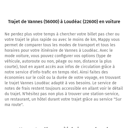
Au rond-point, prendre la 2ème sortie sur D767 (Avenue
Georges Pompidou) et continuer sur 450 mètres
Trajet de Vannes (56000) à Loudéac (22600) en voiture
2,4 km
Ne perdez plus votre temps à chercher votre billet pas cher ou
Continuer D767 (Avenue Georges Pompidou) sur 850
votre trajet le plus rapide ou avec le moins de km, Mappy vous
mètres
permet de comparer tous les modes de transport et tous les
horaires pour votre itinéraire de Vannes à Loudéac. Avec le
3,3 km
mode voiture, vous pouvez configurer vos options (type de
véhicule, autoroute ou non, péage ou non, distance la plus
Au rond-point, prendre la 2ème sortie sur D767
courte), tout en ayant accès aux infos de circulation grâce à
(Boulevard de Pontivy) et continuer sur 1 kilomètre
notre service d'info-trafic en temps réel. Ainsi faites des
économies sur le coût ou la durée de votre voyage, en trouvant
D767
le trajet Vannes Loudéac adapté à vos besoins. Le service de
Meucon
notes de frais restent toujours accessible en allant voir le détail
Pontivy
du trajet. N'hésitez pas non plus à trouver une station-service,
Saint-Avé
un restaurant, un hôtel durant votre trajet grâce au service "Sur
Zone d'Aménagement Concerté de Kermiol
ma route".
Lycée
4,3 km