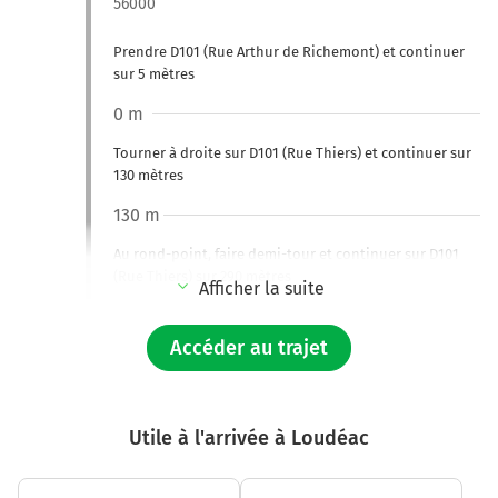
56000
Prendre D101 (Rue Arthur de Richemont) et continuer
sur 5 mètres
0 m
Tourner à droite sur D101 (Rue Thiers) et continuer sur
130 mètres
130 m
Au rond-point, faire demi-tour et continuer sur D101
(Rue Thiers) sur 290 mètres
Afficher la suite
400 m
Accéder au trajet
Continuer Place de la République sur 60 mètres
500 m
Continuer Rue Thiers sur 210 mètres
Utile à l'arrivée à Loudéac
700 m