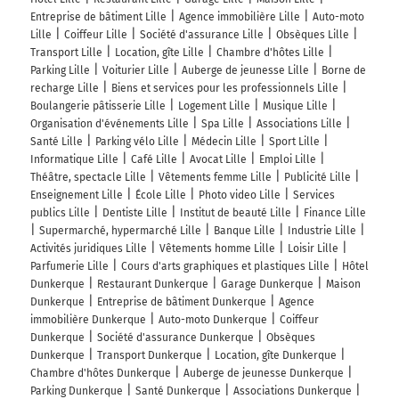
Entreprise de bâtiment Lille
Agence immobilière Lille
Auto-moto
Lille
Coiffeur Lille
Société d'assurance Lille
Obsèques Lille
Transport Lille
Location, gîte Lille
Chambre d'hôtes Lille
Parking Lille
Voiturier Lille
Auberge de jeunesse Lille
Borne de
recharge Lille
Biens et services pour les professionnels Lille
Boulangerie pâtisserie Lille
Logement Lille
Musique Lille
Organisation d'événements Lille
Spa Lille
Associations Lille
Santé Lille
Parking vélo Lille
Médecin Lille
Sport Lille
Informatique Lille
Café Lille
Avocat Lille
Emploi Lille
Théâtre, spectacle Lille
Vêtements femme Lille
Publicité Lille
Enseignement Lille
École Lille
Photo video Lille
Services
publics Lille
Dentiste Lille
Institut de beauté Lille
Finance Lille
Supermarché, hypermarché Lille
Banque Lille
Industrie Lille
Activités juridiques Lille
Vêtements homme Lille
Loisir Lille
Parfumerie Lille
Cours d'arts graphiques et plastiques Lille
Hôtel
Dunkerque
Restaurant Dunkerque
Garage Dunkerque
Maison
Dunkerque
Entreprise de bâtiment Dunkerque
Agence
immobilière Dunkerque
Auto-moto Dunkerque
Coiffeur
Dunkerque
Société d'assurance Dunkerque
Obsèques
Dunkerque
Transport Dunkerque
Location, gîte Dunkerque
Chambre d'hôtes Dunkerque
Auberge de jeunesse Dunkerque
Parking Dunkerque
Santé Dunkerque
Associations Dunkerque