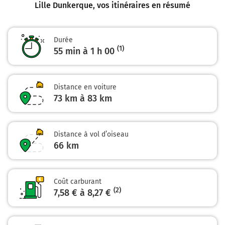
Lille Dunkerque
, vos itinéraires en résumé
81 km
Continuer Avenue de la Libération sur 120 mètres
Durée
Pont des Brasseurs
(1)
55 min à 1 h 00
81 km
Continuer Avenue du Stade sur 150 mètres
Distance en voiture
73 km à 83 km
81 km
Au rond-point, prendre la 2ème sortie sur Avenue du
Stade et continuer sur 400 mètres
Distance à vol d’oiseau
66
km
82 km
Continuer Pont de Rosendaël sur 120 mètres
Pont de Rosendaël
Coût carburant
(2)
7,58 € à 8,27 €
82 km
Continuer Boulevard Porte Sainte-Barbe sur 110 mètres