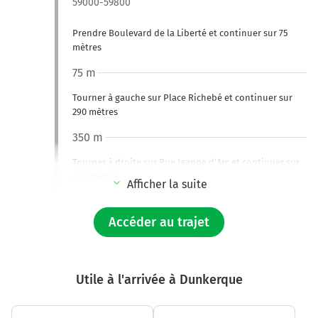
59000-59800
Prendre Boulevard de la Liberté et continuer sur 75
mètres
75 m
Tourner à gauche sur Place Richebé et continuer sur
290 mètres
350 m
Tourner à droite sur Rue Jeanne d'Arc et continuer sur
450 mètres
Afficher la suite
800 m
Accéder au trajet
Tourner à droite sur Rue Brûle-Maison et continuer sur
220 mètres
1,0 km
Utile à l'arrivée à Dunkerque
Tourner à gauche sur Rue d'Artois et continuer sur 450
mètres