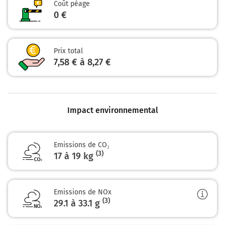
Coût péage
82 km
0 €
Continuer Boulevard Sainte-Barbe sur 450 mètres
82 km
Prix total
7,58 € à 8,27 €
Continuer Place Jean Bart sur 90 mètres
Dunkerque
0h56
59140-59640
Impact environnemental
Emissions de CO₂
(3)
17 à 19 kg
Emissions de NOx
(3)
29.1 à 33.1
g