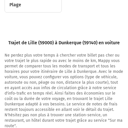
Plage
Continuer E42 (A25) sur 53 kilomètres
E42
A25
A'RMENTIÈRES
ST OMER
BOULOGNE
Trajet de Lille (59000) à Dunkerque (59140) en voiture
DUNKERQUE
CALAIS
Ne perdez plus votre temps à chercher votre billet pas cher ou
votre trajet le plus rapide ou avec le moins de km, Mappy vous
A25
permet de comparer tous les modes de transport et tous les
horaires pour votre itinéraire de Lille à Dunkerque. Avec le mode
62 km
voiture, vous pouvez configurer vos options (type de véhicule,
autoroute ou non, péage ou non, distance la plus courte), tout
Continuer E42 sur 11 kilomètres
en ayant accès aux infos de circulation grâce à notre service
D625
d'info-trafic en temps réel. Ainsi faites des économies sur le
coût ou la durée de votre voyage, en trouvant le trajet Lille
73 km
Dunkerque adapté à vos besoins. Le service de notes de frais
restent toujours accessible en allant voir le détail du trajet.
Prendre à droite et rejoindre A16 E40. Continuer sur 5,6
N'hésitez pas non plus à trouver une station-service, un
kilomètres
restaurant, un hôtel durant votre trajet grâce au service "Sur ma
route".