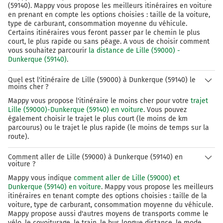
(59140). Mappy vous propose les meilleurs itinéraires en voiture
en prenant en compte les options choisies : taille de la voiture,
type de carburant, consommation moyenne du véhicule.
Certains itinéraires vous feront passer par le chemin le plus
court, le plus rapide ou sans péage. A vous de choisir comment
vous souhaitez parcourir
la distance de Lille (59000) -
Dunkerque (59140)
.
Quel est l'itinéraire de Lille (59000) à Dunkerque (59140) le
moins cher ?
Mappy vous propose l'itinéraire le moins cher pour votre
trajet
Lille (59000)-Dunkerque (59140) en voiture
. Vous pouvez
également choisir le trajet le plus court (le moins de km
parcourus) ou le trajet le plus rapide (le moins de temps sur la
route).
Comment aller de Lille (59000) à Dunkerque (59140) en
voiture ?
Mappy vous indique
comment aller de Lille (59000) et
Dunkerque (59140) en voiture
. Mappy vous propose les meilleurs
itinéraires en tenant compte des options choisies : taille de la
voiture, type de carburant, consommation moyenne du véhicule.
Mappy propose aussi d'autres moyens de transports comme le
vélo, le covoiturage, le train, le bus longue distance, le mode