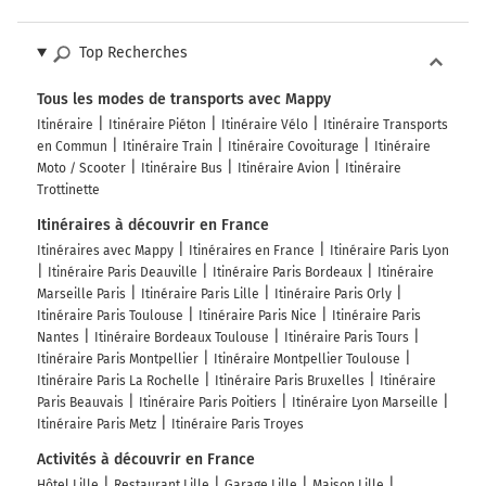
Top Recherches
Tous les modes de transports avec Mappy
Itinéraire
Itinéraire Piéton
Itinéraire Vélo
Itinéraire Transports
en Commun
Itinéraire Train
Itinéraire Covoiturage
Itinéraire
Moto / Scooter
Itinéraire Bus
Itinéraire Avion
Itinéraire
Trottinette
Itinéraires à découvrir en France
Itinéraires avec Mappy
Itinéraires en France
Itinéraire Paris Lyon
Itinéraire Paris Deauville
Itinéraire Paris Bordeaux
Itinéraire
Marseille Paris
Itinéraire Paris Lille
Itinéraire Paris Orly
Itinéraire Paris Toulouse
Itinéraire Paris Nice
Itinéraire Paris
Nantes
Itinéraire Bordeaux Toulouse
Itinéraire Paris Tours
Itinéraire Paris Montpellier
Itinéraire Montpellier Toulouse
Itinéraire Paris La Rochelle
Itinéraire Paris Bruxelles
Itinéraire
Paris Beauvais
Itinéraire Paris Poitiers
Itinéraire Lyon Marseille
Itinéraire Paris Metz
Itinéraire Paris Troyes
Activités à découvrir en France
Hôtel Lille
Restaurant Lille
Garage Lille
Maison Lille