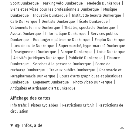
Sport Dunkerque
Parking vélo Dunkerque
Médecin Dunkerque
Biens et services pour les professionnels Dunkerque
Musique
Dunkerque
Industrie Dunkerque
Institut de beauté Dunkerque
Café Dunkerque
Dentiste Dunkerque
École Dunkerque
Vêtements femme Dunkerque
Théâtre, spectacle Dunkerque
Avocat Dunkerque
Informatique Dunkerque
Services publics
Dunkerque
Boulangerie pâtisserie Dunkerque
Emploi Dunkerque
Lieu de culte Dunkerque
Supermarché, hypermarché Dunkerque
Enseignement Dunkerque
Banque Dunkerque
Loisir Dunkerque
Activités juridiques Dunkerque
Publicité Dunkerque
Finance
Dunkerque
Services à la personne Dunkerque
Borne de
recharge Dunkerque
Travaux publics Dunkerque
Pharmacie et
Parapharmacie Dunkerque
Cours d'arts graphiques et plastiques
Dunkerque
Logement Dunkerque
Photo video Dunkerque
Antiquités et artisanat d'art Dunkerque
Affichage des cartes
Info trafic
Pistes Cyclables
Restrictions Crit'Air
Restrictions de
circulation
Infos, aide