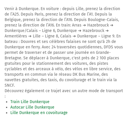
E40
A16
Venir à Dunkerque. En voiture : depuis Lille, prenez la direction
OSTENDE
de l’A25. Depuis Paris, prenez la direction de l’A1. Depuis la
COUDEKERQUE-BRANCHE
Belgique, prenez la direction de l’A16. Depuis Boulogne-Calais,
DUNKERQUE-CENTRE
prenez la direction de l’A16. En train: Arras ➔ Hazebrouck ➔
MALO
Dunkerque/Calais – Ligne 6, Dunkerque ➔ Hazebrouck ➔
DUNKERQUE
Armentières ➔ Lille – Ligne 8, Calais ➔ Dunkerque – Ligne 9. En
bateau : Douvres et ses célèbres falaises ne sont qu'à 2h de
A16
Dunkerque en ferry. Avec 24 traversées quotidiennes, DFDS vous
permet de traverser et de passer une journée en Grande-
79 km
Bretagne. Se déplacer à Dunkerque, c'est près de 2 100 places
gratuites pour le stationnement des voitures, des pistes
Sortir et rejoindre D635 (Avenue de la Libération).
cyclables et des arceaux à vélo, des vélos en libre service, des
Continuer sur 2,4 kilomètres
transports en commun via le réseau DK Bus Marine, des
navettes gratuites, des taxis, du covoiturage et le train via la
62
SNCF.
DUNKERQUE-CENTRE
Découvrez également ce trajet avec un autre mode de transport
DUNKERQUE-MALO
:
DUNKERQUE-ROSENDAEL
Train Lille Dunkerque
CENTRE HOSPITALIER
Autocar Lille Dunkerque
Lille Dunkerque en covoiturage
Avenue de la Libération