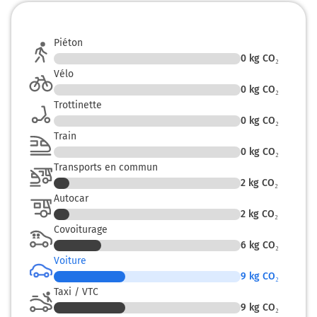
Piéton
0
kg CO₂
Vélo
0
kg CO₂
Trottinette
0
kg CO₂
Train
0
kg CO₂
Transports en commun
2
kg CO₂
Autocar
2
kg CO₂
Covoiturage
6
kg CO₂
Voiture
9
kg CO₂
Taxi / VTC
9
kg CO₂