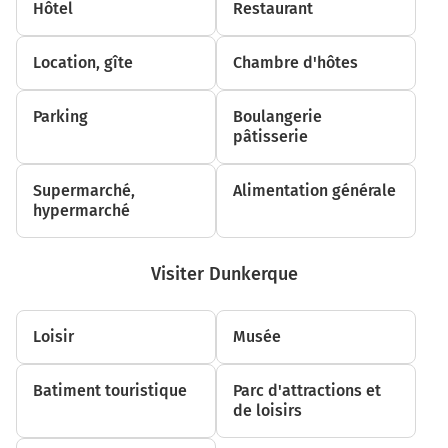
Hôtel
Restaurant
1,4 km
Tourner à droite sur Boulevard Victor Hugo et
Location, gîte
Chambre d'hôtes
continuer sur 850 mètres
2,3 km
Parking
Boulangerie
pâtisserie
Au rond-point, prendre la 4ème sortie sur la voie et
continuer sur 110 mètres
Supermarché,
Alimentation générale
2,4 km
hypermarché
Prendre à droite et rejoindre A25 E42. Continuer sur 6
kilomètres
Visiter Dunkerque
Béthune
Dunkerque
Loisir
Musée
Loos
C.H.R.U Eurasanté
Batiment touristique
Parc d'attractions et
A25
de loisirs
8,4 km