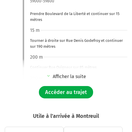
59000-59800
Prendre Boulevard de la Liberté et continuer sur 15
mètres
15 m
Tourner à droite sur Rue Denis Godefroy et continuer
sur 190 mètres
200 m
Continuer Rue Ovigneur sur 85 mètres
Afficher la suite
280 m
Tourner à gauche sur Place Gentil-Muiron et continuer
Accéder au trajet
sur 120 mètres
400 m
Tourner légèrement à droite sur Avenue du Président
Utile à l'arrivée à Montreuil
John Fitzgerald Kennedy et continuer sur 600 mètres
1,0 km