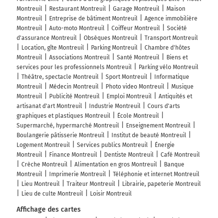
Montreuil
Restaurant Montreuil
Garage Montreuil
Maison
Montreuil
Entreprise de bâtiment Montreuil
Agence immobilière
Montreuil
Auto-moto Montreuil
Coiffeur Montreuil
Société
d'assurance Montreuil
Obsèques Montreuil
Transport Montreuil
Location, gîte Montreuil
Parking Montreuil
Chambre d'hôtes
Montreuil
Associations Montreuil
Santé Montreuil
Biens et
services pour les professionnels Montreuil
Parking vélo Montreuil
Théâtre, spectacle Montreuil
Sport Montreuil
Informatique
Montreuil
Médecin Montreuil
Photo video Montreuil
Musique
Montreuil
Publicité Montreuil
Emploi Montreuil
Antiquités et
artisanat d'art Montreuil
Industrie Montreuil
Cours d'arts
graphiques et plastiques Montreuil
École Montreuil
Supermarché, hypermarché Montreuil
Enseignement Montreuil
Boulangerie pâtisserie Montreuil
Institut de beauté Montreuil
Logement Montreuil
Services publics Montreuil
Énergie
Montreuil
Finance Montreuil
Dentiste Montreuil
Café Montreuil
Crèche Montreuil
Alimentation en gros Montreuil
Banque
Montreuil
Imprimerie Montreuil
Téléphonie et internet Montreuil
Lieu Montreuil
Traiteur Montreuil
Librairie, papeterie Montreuil
Lieu de culte Montreuil
Loisir Montreuil
Affichage des cartes