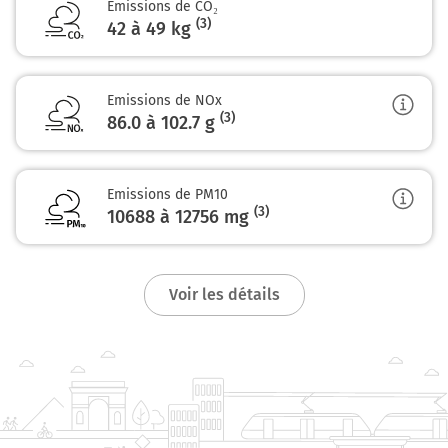
Emissions de CO₂
CTRE COMMERCIAL RAL
(3)
42 à 49 kg
201 km
Prendre à gauche et rejoindre A3 E15. Continuer sur 14
Emissions de NOx
kilomètres
(3)
86.0 à 102.7
g
A3
E15
A86
Emissions de PM10
A4
(3)
10688 à 12756
mg
BORDEAUX-NANTES
A10
PTE DE BAGNOLET
PARIS
Voir les détails
BOBIGNY
CTRE COMMERCIAL RÉGIONAL
A3
Périphérique de l'Île-de-France
A3