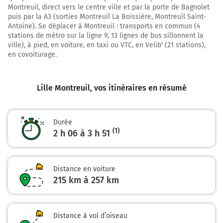
PARIS
Montreuil, direct vers le centre ville et par la porte de Bagnolet
REIMS
puis par la A3 (sorties Montreuil La Boissière, Montreuil Saint-
LILLE LESQUIN
Antoine). Se déplacer à Montreuil : transports en commun (4
stations de métro sur la ligne 9, 13 lignes de bus sillonnent la
23,8 km
ville), à pied, en voiture, en taxi ou VTC, en Velib' (21 stations),
en covoiturage.
Continuer E17 (Autoroute du Nord) sur 173 kilomètres
E17
A1
Lille Montreuil
, vos itinéraires en résumé
Autoroute du Nord
Prendre un ticket (Péage de Fresnes)
Durée
(1)
Payer 18,90 € (Péage de Chamant)
2 h 06 à 3 h 51
Autoroute du Nord
197 km
Distance en voiture
215 km à 257 km
Sortir et rejoindre A3 A3 E15. Continuer sur 1,6
kilomètre
E15
A3
Distance à vol d’oiseau