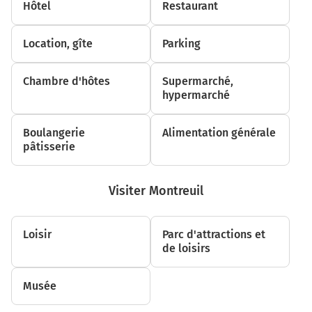
Hôtel
Restaurant
Tourner à droite sur Avenue du Président John
Fitzgerald Kennedy et continuer sur 120 mètres
Location, gîte
Parking
1,1 km
Chambre d'hôtes
Supermarché,
Tourner à droite sur Boulevard Émile Dubuisson et
hypermarché
continuer sur 240 mètres
1,3 km
Boulangerie
Alimentation générale
pâtisserie
Tourner à gauche sur Boulevard des Cités Unies et
continuer sur 240 mètres
1,6 km
Visiter Montreuil
Prendre à droite et rejoindre M656. Continuer sur 750
mètres
Loisir
Parc d'attractions et
de loisirs
2,3 km
Continuer M651 sur 550 mètres
Musée
N356