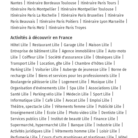
Nantes
Itinéraire Bordeaux Toulouse
Itinéraire Paris Tours
Itinéraire Paris Montpellier
Itinéraire Montpellier Toulouse
Itinéraire Paris La Rochelle
Itinéraire Paris Bruxelles
Itinéraire
Paris Beauvais
Itinéraire Paris Poitiers
Itinéraire Lyon Marseille
Itinéraire Paris Metz
Itinéraire Paris Troyes
Activités à découvrir en France
Hôtel Lille
Restaurant Lille
Garage Lille
Maison Lille
Entreprise de bâtiment Lille
Agence immobilière Lille
Auto-moto
Lille
Coiffeur Lille
Société d'assurance Lille
Obsèques Lille
Transport Lille
Location, gîte Lille
Chambre d'hôtes Lille
Parking Lille
Voiturier Lille
Auberge de jeunesse Lille
Borne de
recharge Lille
Biens et services pour les professionnels Lille
Boulangerie pâtisserie Lille
Logement Lille
Musique Lille
Organisation d'événements Lille
Spa Lille
Associations Lille
Santé Lille
Parking vélo Lille
Médecin Lille
Sport Lille
Informatique Lille
Café Lille
Avocat Lille
Emploi Lille
Théâtre, spectacle Lille
Vêtements femme Lille
Publicité Lille
Enseignement Lille
École Lille
Photo video Lille
Dentiste Lille
Services publics Lille
Institut de beauté Lille
Finance Lille
Supermarché, hypermarché Lille
Banque Lille
Industrie Lille
Activités juridiques Lille
Vêtements homme Lille
Loisir Lille
Parfumerie Lille
Cours d'arts graphiques et plastiques Lille
Hôtel