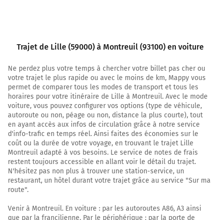
2,9 km
Prendre à gauche et rejoindre A1. Continuer sur 1,9
kilomètre
Trajet de Lille (59000) à Montreuil (93100) en voiture
A1
E42
Ne perdez plus votre temps à chercher votre billet pas cher ou
Paris
votre trajet le plus rapide ou avec le moins de km, Mappy vous
Bruxelles
permet de comparer tous les modes de transport et tous les
Valenciennes
horaires pour votre itinéraire de Lille à Montreuil. Avec le mode
Villeneuve-d'Ascq
voiture, vous pouvez configurer vos options (type de véhicule,
Lesquin
autoroute ou non, péage ou non, distance la plus courte), tout
en ayant accès aux infos de circulation grâce à notre service
d'info-trafic en temps réel. Ainsi faites des économies sur le
Autoroute du Nord
coût ou la durée de votre voyage, en trouvant le trajet Lille
Montreuil adapté à vos besoins. Le service de notes de frais
4,8 km
restent toujours accessible en allant voir le détail du trajet.
N'hésitez pas non plus à trouver une station-service, un
Continuer A1 sur 19 kilomètres
restaurant, un hôtel durant votre trajet grâce au service "Sur ma
route".
A1
Venir à Montreuil. En voiture : par les autoroutes A86, A3 ainsi
E17
que par la francilienne. Par le périphérique : par la porte de