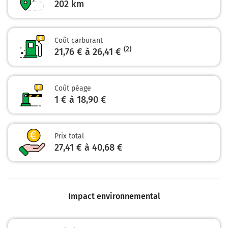
202
km
A104
BORDEAUX
NANTES-LYON
MARNE LA VALLÉE
Coût carburant
SARCELLES
(2)
21,76 € à 26,41 €
PARIS-EST
BOBIGNY
GARONOR
Coût péage
199 km
1 € à 18,90 €
Prendre à droite et rejoindre A3 E15. Continuer sur 1,6
kilomètre
Prix total
27,41 € à 40,68 €
E15
A3
A86
BORDEAUX-NANTES
A10
Impact environnemental
PARIS
BOBIGNY
GARONOR