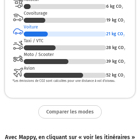
Tourner légèrement à gauche sur Avenue Cartellier et
6
kg CO₂
continuer sur 170 mètres
Covoiturage
19
kg CO₂
216 km
Voiture
Continuer Avenue Cartellier sur 1,9 kilomètre
21
kg CO₂
Avenue Cartellier
Taxi / VTC
28
kg CO₂
217 km
Moto / Scooter
39
kg CO₂
Tourner à gauche sur D37 D902 D20 (Rue de Paris) et
Avion
continuer sur 85 mètres
52
kg CO₂
217 km
*
Les émissions de CO2 sont calculées pour une distance à vol d’oiseau.
Tourner à gauche sur D902 (Boulevard Rouget de Lisle)
et continuer sur 20 mètres
Montreuil
Comparer les modes
2h06
93100
Avec Mappy, en cliquant sur « voir les itinéraires »