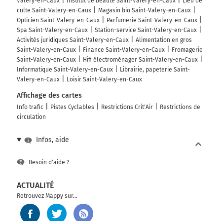
Valery-en-Caux
Institut de beauté Saint-Valery-en-Caux
Lieu de
culte Saint-Valery-en-Caux
Magasin bio Saint-Valery-en-Caux
Opticien Saint-Valery-en-Caux
Parfumerie Saint-Valery-en-Caux
Spa Saint-Valery-en-Caux
Station-service Saint-Valery-en-Caux
Activités juridiques Saint-Valery-en-Caux
Alimentation en gros
Saint-Valery-en-Caux
Finance Saint-Valery-en-Caux
Fromagerie
Saint-Valery-en-Caux
Hifi électroménager Saint-Valery-en-Caux
Informatique Saint-Valery-en-Caux
Librairie, papeterie Saint-
Valery-en-Caux
Loisir Saint-Valery-en-Caux
Affichage des cartes
Info trafic
Pistes Cyclables
Restrictions Crit'Air
Restrictions de
circulation
Infos, aide
Besoin d'aide ?
ACTUALITÉ
Retrouvez Mappy sur...