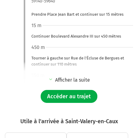
59140-59640
Prendre Place Jean Bart et continuer sur 15 mètres
15 m
Continuer Boulevard Alexandre III sur 450 mètres
450 m
Tourner à gauche sur Rue de l'Écluse de Bergues et
continuer sur 110 mètres
550 m
Afficher la suite
Tourner à droite sur Avenue Guynemer et continuer sur
55 mètres
Accéder au trajet
600 m
Tourner à gauche sur Rue de l'Écluse de Bergues et
Utile à l'arrivée à Saint-Valery-en-Caux
continuer sur 90 mètres
700 m