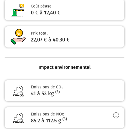
LE HAVRE
Coût péage
ROUEN
0 € à 12,40 €
EU-LE-TREPORT
Payer 9,30 € (Péage Abbeville Nord)
Prix total
146 km
22,07 € à 40,30 €
Prendre à droite et rejoindre A28 E402. Continuer sur 52
kilomètres
E402
A28
Impact environnemental
LE TRÉPORT
ROUEN
LE HAVRE
Emissions de CO₂
ST VALERY s/ S.
(3)
41 à 53 kg
LE CROTOY
A28
Emissions de NOx
199 km
(3)
85.2 à 112.5
g
Continuer E402 (A28) sur 21 kilomètres