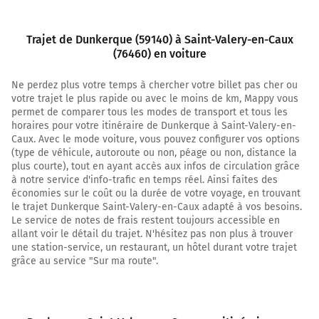
2,0 km
Trajet de Dunkerque (59140) à Saint-Valery-en-Caux
Au rond-point, prendre la 2ème sortie sur Avenue de la
(76460) en voiture
Vilette et continuer sur 1,1 kilomètre
Ne perdez plus votre temps à chercher votre billet pas cher ou
3,1 km
votre trajet le plus rapide ou avec le moins de km, Mappy vous
permet de comparer tous les modes de transport et tous les
Au rond-point, prendre la 2ème sortie sur la voie et
horaires pour votre itinéraire de Dunkerque à Saint-Valery-en-
continuer sur 95 mètres
Caux. Avec le mode voiture, vous pouvez configurer vos options
3,2 km
(type de véhicule, autoroute ou non, péage ou non, distance la
plus courte), tout en ayant accès aux infos de circulation grâce
Prendre à droite et rejoindre A16 E40. Continuer sur 70
à notre service d'info-trafic en temps réel. Ainsi faites des
kilomètres
économies sur le coût ou la durée de votre voyage, en trouvant
le trajet Dunkerque Saint-Valery-en-Caux adapté à vos besoins.
A16
Le service de notes de frais restent toujours accessible en
allant voir le détail du trajet. N'hésitez pas non plus à trouver
Calais
une station-service, un restaurant, un hôtel durant votre trajet
Lille
grâce au service "Sur ma route".
Grande-Synthe
A16