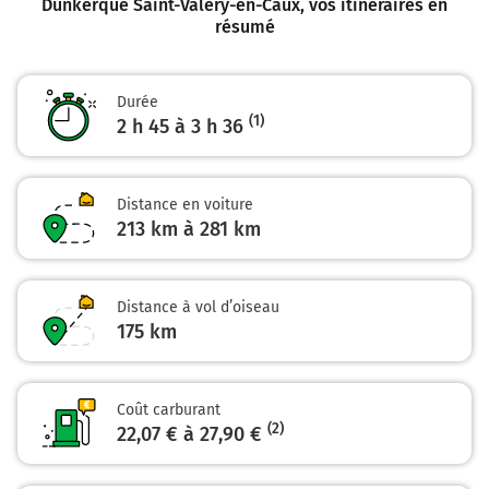
Dunkerque Saint-Valery-en-Caux
, vos itinéraires en
73 km
résumé
Continuer A16 sur 72 kilomètres
A16
E402
Durée
(1)
PARIS
2 h 45 à 3 h 36
ROUEN
AMIENS
BOULOGNE-PORT
Distance en voiture
213 km à 281 km
A16
Prendre un ticket (Péage de Herquelingue)
A16
Distance à vol d’oiseau
175
km
145 km
Sortir et rejoindre E402. Continuer sur 1,1 kilomètre
Coût carburant
E402
A28
(2)
22,07 € à 27,90 €
23
ABBEVILLE-CENTRE