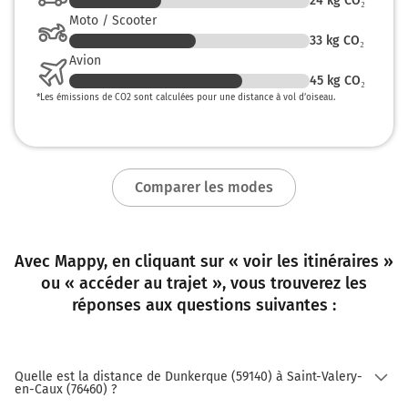
24
kg CO₂
256 km
Moto / Scooter
Au rond-point, prendre la 2ème sortie sur D20 (Route
33
kg CO₂
de Rouen) et continuer sur 3,2 kilomètres
Avion
45
kg CO₂
260 km
*
Les émissions de CO2 sont calculées pour une distance à vol d’oiseau.
Tourner légèrement à droite sur D20 (Route de Rouen)
et continuer sur 3,8 kilomètres
263 km
Comparer les modes
Au rond-point, prendre la 2ème sortie sur D20 (Rue du
Colonel Person) et continuer sur 6,4 kilomètres
270 km
Avec Mappy, en cliquant sur « voir les itinéraires »
ou « accéder au trajet », vous trouverez les
Continuer D20 sur 1,5 kilomètre
réponses aux questions suivantes :
271 km
Tourner légèrement à droite sur D20 (Grand'Rue) et
continuer sur 6,7 kilomètres
Quelle est la distance de Dunkerque (59140) à Saint-Valery-
en-Caux (76460) ?
278 km