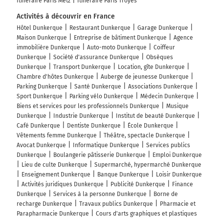
Itinéraire Paris Metz
Itinéraire Paris Troyes
Activités à découvrir en France
Hôtel Dunkerque
Restaurant Dunkerque
Garage Dunkerque
Maison Dunkerque
Entreprise de bâtiment Dunkerque
Agence
immobilière Dunkerque
Auto-moto Dunkerque
Coiffeur
Dunkerque
Société d'assurance Dunkerque
Obsèques
Dunkerque
Transport Dunkerque
Location, gîte Dunkerque
Chambre d'hôtes Dunkerque
Auberge de jeunesse Dunkerque
Parking Dunkerque
Santé Dunkerque
Associations Dunkerque
Sport Dunkerque
Parking vélo Dunkerque
Médecin Dunkerque
Biens et services pour les professionnels Dunkerque
Musique
Dunkerque
Industrie Dunkerque
Institut de beauté Dunkerque
Café Dunkerque
Dentiste Dunkerque
École Dunkerque
Vêtements femme Dunkerque
Théâtre, spectacle Dunkerque
Avocat Dunkerque
Informatique Dunkerque
Services publics
Dunkerque
Boulangerie pâtisserie Dunkerque
Emploi Dunkerque
Lieu de culte Dunkerque
Supermarché, hypermarché Dunkerque
Enseignement Dunkerque
Banque Dunkerque
Loisir Dunkerque
Activités juridiques Dunkerque
Publicité Dunkerque
Finance
Dunkerque
Services à la personne Dunkerque
Borne de
recharge Dunkerque
Travaux publics Dunkerque
Pharmacie et
Parapharmacie Dunkerque
Cours d'arts graphiques et plastiques