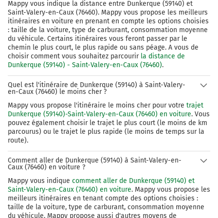
Mappy vous indique la distance entre Dunkerque (59140) et
Au rond-point, prendre la 3ème sortie sur D20 et
Saint-Valery-en-Caux (76460). Mappy vous propose les meilleurs
itinéraires en voiture en prenant en compte les options choisies
continuer sur 1,7 kilomètre
: taille de la voiture, type de carburant, consommation moyenne
280 km
du véhicule. Certains itinéraires vous feront passer par le
chemin le plus court, le plus rapide ou sans péage. A vous de
choisir comment vous souhaitez parcourir
la distance de
Tourner à droite sur Avenue Foch et continuer sur 650
Dunkerque (59140) - Saint-Valery-en-Caux (76460)
.
mètres
280 km
Quel est l'itinéraire de Dunkerque (59140) à Saint-Valery-
en-Caux (76460) le moins cher ?
Au rond-point, prendre la 3ème sortie sur D925b et
Mappy vous propose l'itinéraire le moins cher pour votre
trajet
continuer sur 95 mètres
Dunkerque (59140)-Saint-Valery-en-Caux (76460) en voiture
. Vous
pouvez également choisir le trajet le plus court (le moins de km
Saint-Valery-en-Caux
2h45
parcourus) ou le trajet le plus rapide (le moins de temps sur la
76460
route).
Comment aller de Dunkerque (59140) à Saint-Valery-en-
Caux (76460) en voiture ?
Mappy vous indique
comment aller de Dunkerque (59140) et
Saint-Valery-en-Caux (76460) en voiture
. Mappy vous propose les
meilleurs itinéraires en tenant compte des options choisies :
taille de la voiture, type de carburant, consommation moyenne
du véhicule. Mappy propose aussi d'autres moyens de