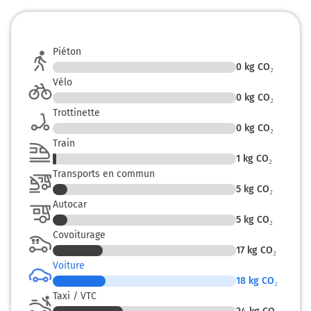
kilomètre
9
YVETOT
Piéton
CANY-BARVILLE
0
kg CO₂
ST VALERY EN CAUX
Vélo
0
kg CO₂
Trottinette
Payer 3,10 € (Péage Yerville)
0
kg CO₂
Train
253 km
1
kg CO₂
Au rond-point, prendre la 1ère sortie sur D20 (Route de
Transports en commun
Rouen) et continuer sur 3,4 kilomètres
5
kg CO₂
Autocar
Dieppe
5
kg CO₂
Abbeville
Covoiturage
Amiens
17
kg CO₂
Yerville
Voiture
18
kg CO₂
Route de Rouen
Taxi / VTC