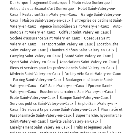
Dunkerque
Logement Dunkerque
Photo video Dunkerque
Antiquités et artisanat d'art Dunkerque
Hôtel Saint-Valery-en-
Caux
Restaurant Saint-Valery-en-Caux
Garage Saint-Valery-en-
Caux
Maison Saint-Valery-en-Caux
Entreprise de bâtiment Saint-
Valery-en-Caux
Agence immobilière Saint-Valery-en-Caux
Auto-
moto Saint-Valery-en-Caux
Coiffeur Saint-Valery-en-Caux
Société d'assurance Saint-Valery-en-Caux
Obsèques Saint-
Valery-en-Caux
Transport Saint-Valery-en-Caux
Location, gîte
Saint-Valery-en-Caux
Chambre d'hôtes Saint-Valery-en-Caux
Camping Saint-Valery-en-Caux
Santé Saint-Valery-en-Caux
Sport Saint-Valery-en-Caux
Associations Saint-Valery-en-Caux
Biens et services pour les professionnels Saint-Valery-en-Caux
Médecin Saint-Valery-en-Caux
Parking vélo Saint-Valery-en-Caux
Parking Saint-Valery-en-Caux
Boulangerie pâtisserie Saint-
Valery-en-Caux
Café Saint-Valery-en-Caux
Épicerie Saint-
Valery-en-Caux
Boucherie charcuterie Saint-Valery-en-Caux
École Saint-Valery-en-Caux
Banque Saint-Valery-en-Caux
Services publics Saint-Valery-en-Caux
Emploi Saint-Valery-en-
Caux
Services à la personne Saint-Valery-en-Caux
Pharmacie et
Parapharmacie Saint-Valery-en-Caux
Supermarché, hypermarché
Saint-Valery-en-Caux
Caviste Saint-Valery-en-Caux
Enseignement Saint-Valery-en-Caux
Fruits et légumes Saint-