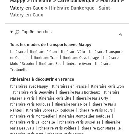
Mappy
Itinéraire
Carte Dunkerque
Plan Saint-
Valery-en-Caux
Itinéraire Dunkerque - Saint-
Valery-en-Caux
Top Recherches
Tous les modes de transports avec Mappy
Itinéraire
Itinéraire Piéton
Itinéraire Vélo
Itinéraire Transports
en Commun
Itinéraire Train
Itinéraire Covoiturage
Itinéraire
Moto / Scooter
Itinéraire Bus
Itinéraire Avion
Itinéraire
Trottinette
Itinéraires à découvrir en France
Itinéraires avec Mappy
Itinéraires en France
Itinéraire Paris Lyon
Itinéraire Paris Deauville
Itinéraire Paris Bordeaux
Itinéraire
Marseille Paris
Itinéraire Paris Lille
Itinéraire Paris Orly
Itinéraire Paris Toulouse
Itinéraire Paris Nice
Itinéraire Paris
Nantes
Itinéraire Bordeaux Toulouse
Itinéraire Paris Tours
Itinéraire Paris Montpellier
Itinéraire Montpellier Toulouse
Itinéraire Paris La Rochelle
Itinéraire Paris Bruxelles
Itinéraire
Paris Beauvais
Itinéraire Paris Poitiers
Itinéraire Lyon Marseille