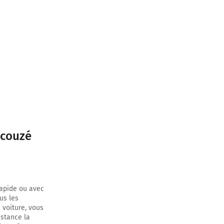
ètres
ètres
 continuer sur
ucouzé
sur 1 kilomètre
rapide ou avec
us les
 voiture, vous
istance la