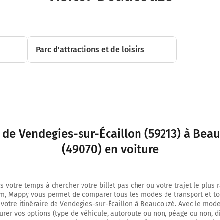
Tourner légèrement à droite sur D114 (Rue de Naves) et continuer sur 240 m
21,2 km
Tourner légèrement à droite sur D114 (Rue de Naves) et continuer sur 350 m
Parc d'attractions et de loisirs
21,6 km
Au rond-point, prendre la 3ème sortie sur D630 (Avenue de Valenciennes) et
1 kilomètre
22,5 km
Sortir et rejoindre Boulevard Faidherbe. Continuer sur 900 mètres
t de Vendegies-sur-Écaillon (59213) à Bea
23,5 km
(49070) en voiture
Au rond-point, prendre la 3ème sortie sur Boulevard Jean Bart et continuer 
A2
s votre temps à chercher votre billet pas cher ou votre trajet le plus 
A26
m, Mappy vous permet de comparer tous les modes de transport et to
Amiens
 votre itinéraire de Vendegies-sur-Écaillon à Beaucouzé. Avec le mode
Arras
urer vos options (type de véhicule, autoroute ou non, péage ou non, d