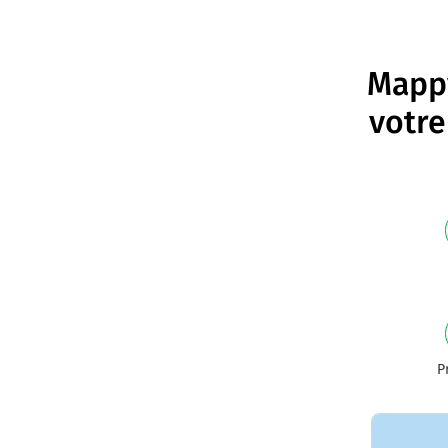
Mappy
votre
P