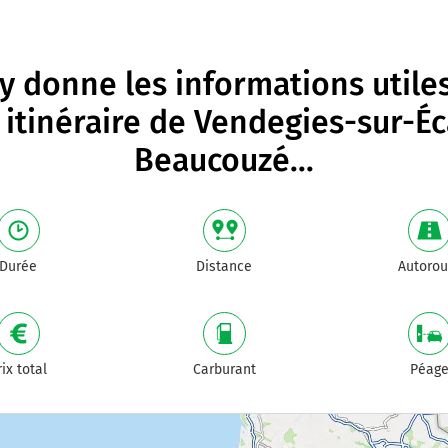
 donne les informations utile
 itinéraire de
Vendegies-sur-Éc
Beaucouzé
...
Durée
Distance
Autorou
rix total
Carburant
Péag