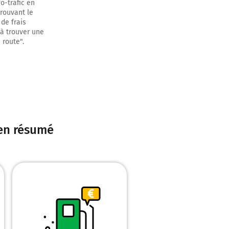
o-trafic en
trouvant le
de frais
 à trouver une
 route".
 mètres
 et continuer
 en résumé