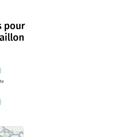
s pour
aillon
te
e