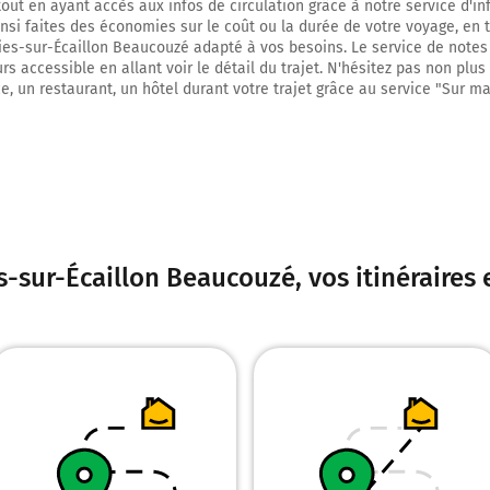
Saint-Quentin
tout en ayant accès aux infos de circulation grâce à notre service d'inf
insi faites des économies sur le coût ou la durée de votre voyage, en 
ies-sur-Écaillon Beaucouzé adapté à vos besoins. Le service de notes 
24,5 km
rs accessible en allant voir le détail du trajet. N'hésitez pas non plus
e, un restaurant, un hôtel durant votre trajet grâce au service "Sur ma
Prendre à droite et rejoindre Avenue Georges Pompidou. Continuer sur 400
Avenue Georges Pompidou
24,9 km
Au rond-point, prendre la 2ème sortie sur D630 (Avenue Georges Pompidou)
sur 850 mètres
s-sur-Écaillon Beaucouzé
, vos itinéraires
A26
Neuville-Saint-Rémy
25,8 km
Continuer D630 (Avenue Georges Pompidou) sur 500 mètres
26,2 km
Au rond-point, prendre la 2ème sortie sur A2 et continuer sur 300 mètres