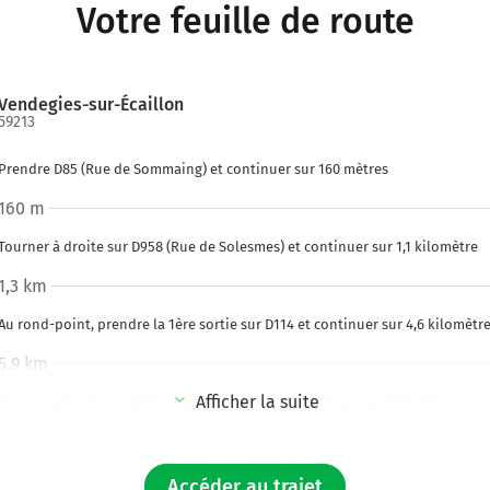
Votre feuille de route
Vendegies-sur-Écaillon
59213
Prendre D85 (Rue de Sommaing) et continuer sur 160 mètres
160 m
Tourner à droite sur D958 (Rue de Solesmes) et continuer sur 1,1 kilomètre
1,3 km
Au rond-point, prendre la 1ère sortie sur D114 et continuer sur 4,6 kilomètr
5,9 km
Afficher la suite
Tourner à droite sur D955 (Rue Jean Jaurès) et continuer sur 350 mètres
6,2 km
Tourner à gauche sur D114 (Rue Victor Hugo) et continuer sur 300 mètres
Accéder au trajet