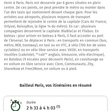
E17
Venir à Paris. Paris est desservie par 6 gares situées en plein
PARIS
centre. De ces points, on peut prendre le métro ou monter dans
REIMS
l’un des taxis qui stationnent devant chaque gare. Pour les
LILLE LESQUIN
arrivées aux aéroports, plusieurs moyens de transport
permettent de rejoindre le centre de la capitale (Cars Air France,
Orlyval, RoissyBus, la ligne 14 du métro). En car : plusieurs
51 km
compagnies desservent la capitale: BlaBlaCar et Flixbus. En
bateau : pour arriver en bateau à Paris, il faut accoster au port
Continuer E17 (Autoroute du Nord) sur 173
de l’Arsenal. Se déplacer à Paris : en transports en commun (bus,
kilomètres
métro, RER, tramway), en taxi ou en VTC, à vélo (700 km de voies
cyclables) ou en vélo libre service avec Vélib', en transports
E17
A1
insolites (cabriolet, ""cab"" anglais, limousine, vélo électrique),
en Batobus (9 escales pour découvrir Paris), en covoiturage ou
Autoroute du Nord
en voiture en libre service avec Clem, Communauto, Zity,
ShareNow et Free2Move, en voiture ou à pied.
Prendre un ticket (Péage de Fresnes)
Payer 18,90 € (Péage de Chamant)
Autoroute du Nord
Bailleul Paris
, vos itinéraires en résumé
224 km
Sortir et rejoindre A3 A3 E15. Continuer sur 1,6
Durée
(1)
kilomètre
2 h 33 à 4 h 03