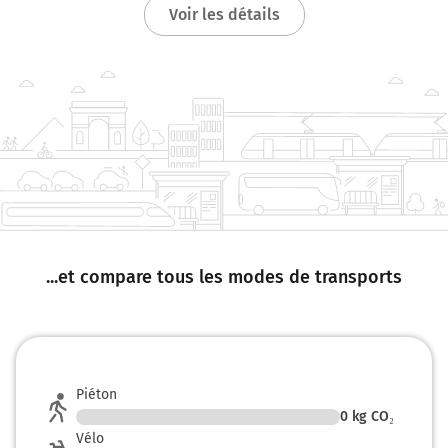
Voir les détails
237 km
Prendre à droite et rejoindre A86. Continuer sur
3,3 kilomètres
A86
E15
BORDEAUX-NANTES
LYON
FONTENAY s/s BOIS
CRÉTEIL
ROSNY s/s BOIS
MONTREUIL-LA BOISSIÈRE
...et compare tous les modes de transports
Périphérique de l'Île-de-France
Périphérique de l'Île-de-France
240 km
Piéton
Continuer A86 sur 4,6 kilomètres
0
kg CO₂
Vélo
A86