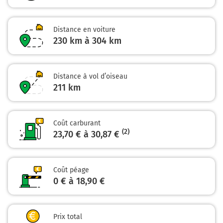
E15
A3
A104
Distance en voiture
BORDEAUX
230 km à 304 km
NANTES-LYON
MARNE LA VALLÉE
SARCELLES
Distance à vol d’oiseau
PARIS-EST
211
BOBIGNY
km
GARONOR
226 km
Coût carburant
(2)
23,70 € à 30,87 €
Prendre à droite et rejoindre A3 E15. Continuer
sur 1,6 kilomètre
E15
Coût péage
0 € à 18,90 €
A3
A86
BORDEAUX-NANTES
A10
Prix total
PARIS