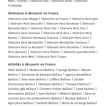
Moto / Scooter
Itinéraire Bus
Itinéraire Avion
Itinéraire
Trottinette
Itinéraires à découvrir en France
Itinéraires avec Mappy
Itinéraires en France
Itinéraire Paris Lyon
Itinéraire Paris Deauville
Itinéraire Paris Bordeaux
Itinéraire
Marseille Paris
Itinéraire Paris Lille
Itinéraire Paris Orly
Itinéraire Paris Toulouse
Itinéraire Paris Nice
Itinéraire Paris
Nantes
Itinéraire Bordeaux Toulouse
Itinéraire Paris Tours
Itinéraire Paris Montpellier
Itinéraire Montpellier Toulouse
Itinéraire Paris La Rochelle
Itinéraire Paris Bruxelles
Itinéraire
Paris Beauvais
Itinéraire Paris Poitiers
Itinéraire Lyon Marseille
Itinéraire Paris Metz
Itinéraire Paris Troyes
Activités à découvrir en France
Hôtel Bailleul
Restaurant Bailleul
Garage Bailleul
Maison
Bailleul
Entreprise de bâtiment Bailleul
Agence immobilière
Bailleul
Auto-moto Bailleul
Coiffeur Bailleul
Société
d'assurance Bailleul
Obsèques Bailleul
Transport Bailleul
Location, gîte Bailleul
Chambre d'hôtes Bailleul
Santé Bailleul
Associations Bailleul
Sport Bailleul
Médecin Bailleul
Biens et
services pour les professionnels Bailleul
Musique Bailleul
Agriculture Bailleul
Dentiste Bailleul
Borne de recharge Bailleul