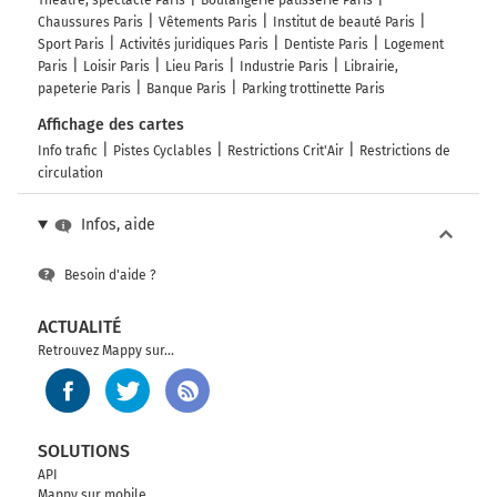
Théâtre, spectacle Paris
Boulangerie pâtisserie Paris
Chaussures Paris
Vêtements Paris
Institut de beauté Paris
Sport Paris
Activités juridiques Paris
Dentiste Paris
Logement
Paris
Loisir Paris
Lieu Paris
Industrie Paris
Librairie,
papeterie Paris
Banque Paris
Parking trottinette Paris
Affichage des cartes
Info trafic
Pistes Cyclables
Restrictions Crit'Air
Restrictions de
circulation
Infos, aide
Besoin d'aide ?
ACTUALITÉ
Retrouvez Mappy sur...
SOLUTIONS
API
Mappy sur mobile