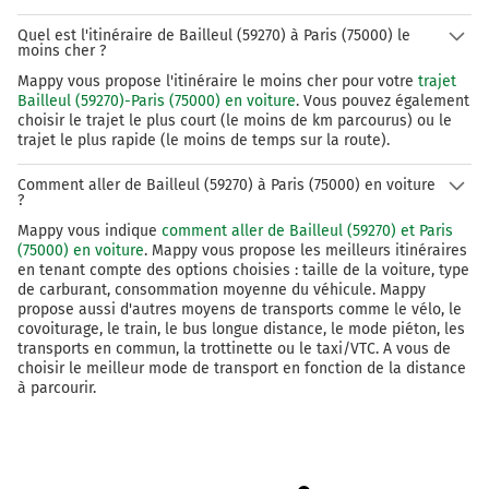
255 km
Quel est l'itinéraire de Bailleul (59270) à Paris (75000) le
moins cher ?
Continuer Place du Père Teilhard de Chardin sur
Mappy vous propose l'itinéraire le moins cher pour votre
trajet
85 mètres
Bailleul (59270)-Paris (75000) en voiture
. Vous pouvez également
choisir le trajet le plus court (le moins de km parcourus) ou le
255 km
trajet le plus rapide (le moins de temps sur la route).
Tourner légèrement à droite sur Quai des
Comment aller de Bailleul (59270) à Paris (75000) en voiture
Célestins et continuer sur 400 mètres
?
256 km
Mappy vous indique
comment aller de Bailleul (59270) et Paris
(75000) en voiture
. Mappy vous propose les meilleurs itinéraires
Continuer Quai de l'Hôtel de Ville sur 600 mètres
en tenant compte des options choisies : taille de la voiture, type
de carburant, consommation moyenne du véhicule. Mappy
256 km
propose aussi d'autres moyens de transports comme le vélo, le
covoiturage, le train, le bus longue distance, le mode piéton, les
Tourner à droite sur Place de l'Hôtel de Ville et
transports en commun, la trottinette ou le taxi/VTC. A vous de
continuer sur 110 mètres
choisir le meilleur mode de transport en fonction de la distance
à parcourir.
Paris
2h33
75001-75116