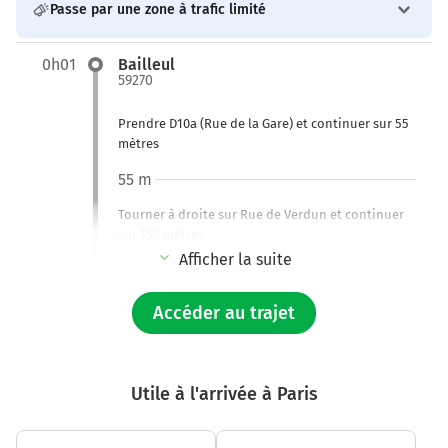
Passe par une zone à trafic limité
0h01
Bailleul
59270
Prendre D10a (Rue de la Gare) et continuer sur 55
mètres
55 m
Tourner à droite sur Rue de Verdun et continuer
sur 150 mètres
Afficher la suite
200 m
Continuer Rue de l'Ancienne Poste aux Chevaux
Accéder au trajet
sur 230 mètres
450 m
Utile à l'arrivée à Paris
Tourner à droite sur D933 (Rue de Lille) et
continuer sur 900 mètres