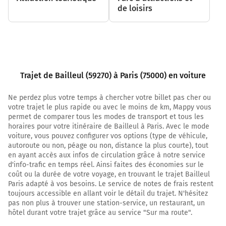
de loisirs
A25
30,0 km
Continuer A1 sur 1,6 kilomètre
A1
E42
Trajet de Bailleul (59270) à Paris (75000) en voiture
PARIS
BRUXELLES
Ne perdez plus votre temps à chercher votre billet pas cher ou
votre trajet le plus rapide ou avec le moins de km, Mappy vous
VALENCIENNES
permet de comparer tous les modes de transport et tous les
VILLENEUVE D'ASCQ
horaires pour votre itinéraire de Bailleul à Paris. Avec le mode
LILLE LESQUIN
voiture, vous pouvez configurer vos options (type de véhicule,
GRAND STADE
autoroute ou non, péage ou non, distance la plus courte), tout
en ayant accès aux infos de circulation grâce à notre service
Autoroute du Nord
d'info-trafic en temps réel. Ainsi faites des économies sur le
coût ou la durée de votre voyage, en trouvant le trajet Bailleul
31,6 km
Paris adapté à vos besoins. Le service de notes de frais restent
toujours accessible en allant voir le détail du trajet. N'hésitez
Continuer A1 sur 19 kilomètres
pas non plus à trouver une station-service, un restaurant, un
hôtel durant votre trajet grâce au service "Sur ma route".
A1