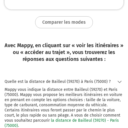
252 km
Continuer Autoroute de l'Est sur 2,8 kilomètres
Comparer les modes
PARIS-CENTRE
Quai de Bercy
Avec Mappy, en cliquant sur « voir les itinéraires »
Quai de la Rapée
ou « accéder au trajet », vous trouverez les
réponses aux questions suivantes :
254 km
Tourner à gauche sur Quai de la Rapée et
continuer sur 130 mètres
Quelle est la distance de Bailleul (59270) à Paris (75000) ?
255 km
Mappy vous indique la distance entre Bailleul (59270) et Paris
(75000). Mappy vous propose les meilleurs itinéraires en voiture
Continuer Quai de la Rapée sur 130 mètres
en prenant en compte les options choisies : taille de la voiture,
type de carburant, consommation moyenne du véhicule.
255 km
Certains itinéraires vous feront passer par le chemin le plus
court, le plus rapide ou sans péage. A vous de choisir comment
Continuer Pont Morland sur 550 mètres
vous souhaitez parcourir
la distance de Bailleul (59270) - Paris
Pont Morland
(75000)
.