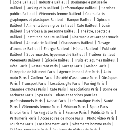
École Bailleul
Industrie Bailleul
Boulangerie pâtisserie
Bailleul
Parking vélo Bailleul
Informatique Bailleul
Services
publics Bailleul
Vêtements femme Bailleul
Cours d'arts
graphiques et plastiques Bailleul
Banque Bailleul
Opticien
Bailleul
Alimentation en gros Bailleul
Café Bailleul
Loisir
Bailleul
Services à la personne Bailleul
Théâtre, spectacle
Bailleul
Institut de beauté Bailleul
Pharmacie et Parapharmacie
Bailleul
Animalerie Bailleul
Chaussures Bailleul
Élevage
d'animaux Bailleul
Énergie Bailleul
Hôpital Bailleul
Publicité
Bailleul
Supermarché, hypermarché Bailleul
Traiteur Bailleul
Vêtements Bailleul
Épicerie Bailleul
Fruits et légumes Bailleul
Hôtel Paris
Restaurant Paris
Garage Paris
Maison Paris
Entreprise de bâtiment Paris
Agence immobilière Paris
Auto-
moto Paris
Coiffeur Paris
Société d'assurance Paris
Obsèques
Paris
Transport Paris
Location, gîte Paris
Parking Paris
Chambre d'hôtes Paris
Café Paris
Associations Paris
Borne de
recharge Paris
Spa Paris
Biens et services pour les
professionnels Paris
Avocat Paris
Informatique Paris
Santé
Paris
Vêtements femme Paris
Médecin Paris
Bijoux Paris
Emploi Paris
Parking vélo Paris
Finance Paris
Publicité Paris
Parfumerie Paris
Accessoires de mode Paris
Photo video Paris
Tourisme Paris
Enseignement Paris
Vêtements homme Paris