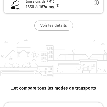
Emissions de PM10
(3)
1550 à 1674
mg
Grandvilliers
0h33
60210
Voir les détails
...et compare tous les modes de transports