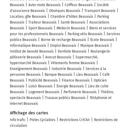
Beauvais
Auto-moto Beauvais
Coiffeur Beauvais
Société
d'assurance Beauvais
Obsèques Beauvais
Transport Beauvais
Location, gîte Beauvais
Chambre d'hôtes Beauvais
Parking
Beauvais
Traiteur Beauvais
Santé Beauvais
Associations
Beauvais
Sport Beauvais
Médecin Beauvais
Biens et services
pour les professionnels Beauvais
Parking vélo Beauvais
Services
publics Beauvais
Borne de recharge Beauvais
École Beauvais
Informatique Beauvais
Emploi Beauvais
Musique Beauvais
Institut de beauté Beauvais
Dentiste Beauvais
Boulangerie
pâtisserie Beauvais
Avocat Beauvais
Supermarché,
hypermarché Beauvais
Vêtements femme Beauvais
Enseignement Beauvais
Industrie Beauvais
Services à la
personne Beauvais
Banque Beauvais
Lieu Beauvais
Café
Beauvais
Publicité Beauvais
Finance Beauvais
Opticien
Beauvais
Loisir Beauvais
Énergie Beauvais
Lieu de culte
Beauvais
Logement Beauvais
Parfumerie Beauvais
Théâtre,
spectacle Beauvais
Travaux publics Beauvais
Téléphonie et
internet Beauvais
Affichage des cartes
Info trafic
Pistes Cyclables
Restrictions Crit'Air
Restrictions de
circulation