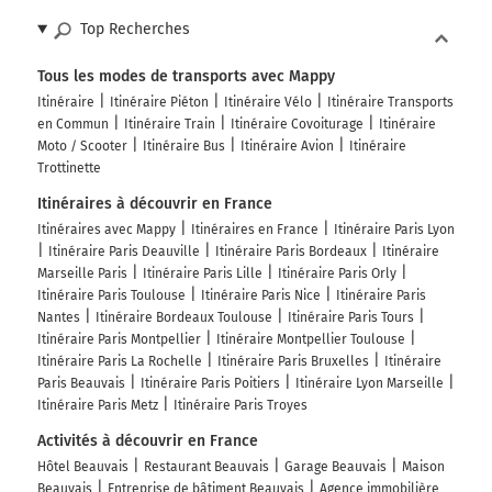
Top Recherches
Tous les modes de transports avec Mappy
Itinéraire
Itinéraire Piéton
Itinéraire Vélo
Itinéraire Transports
en Commun
Itinéraire Train
Itinéraire Covoiturage
Itinéraire
Moto / Scooter
Itinéraire Bus
Itinéraire Avion
Itinéraire
Trottinette
Itinéraires à découvrir en France
Itinéraires avec Mappy
Itinéraires en France
Itinéraire Paris Lyon
Itinéraire Paris Deauville
Itinéraire Paris Bordeaux
Itinéraire
Marseille Paris
Itinéraire Paris Lille
Itinéraire Paris Orly
Itinéraire Paris Toulouse
Itinéraire Paris Nice
Itinéraire Paris
Nantes
Itinéraire Bordeaux Toulouse
Itinéraire Paris Tours
Itinéraire Paris Montpellier
Itinéraire Montpellier Toulouse
Itinéraire Paris La Rochelle
Itinéraire Paris Bruxelles
Itinéraire
Paris Beauvais
Itinéraire Paris Poitiers
Itinéraire Lyon Marseille
Itinéraire Paris Metz
Itinéraire Paris Troyes
Activités à découvrir en France
Hôtel Beauvais
Restaurant Beauvais
Garage Beauvais
Maison
Beauvais
Entreprise de bâtiment Beauvais
Agence immobilière