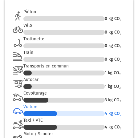
Piéton
0
kg CO₂
Vélo
0
kg CO₂
Trottinette
0
kg CO₂
Train
0
kg CO₂
Transports en commun
1
kg CO₂
Autocar
1
kg CO₂
Covoiturage
3
kg CO₂
Voiture
4
kg CO₂
Taxi / VTC
4
kg CO₂
Moto / Scooter