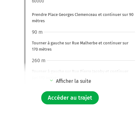
60000
Prendre Place Georges Clemenceau et continuer sur 90
mètres
90 m
Tourner à gauche sur Rue Malherbe et continuer sur
170 mètres
260 m
Tourner à gauche sur Rue Pierre Jacoby et continuer
sur 170 mètres
Afficher la suite
450 m
Accéder au trajet
Continuer Rue de Buzanval sur 160 mètres
600 m
Tourner à gauche sur Rue Jeanne d'Arc et continuer sur
95 mètres
700 m