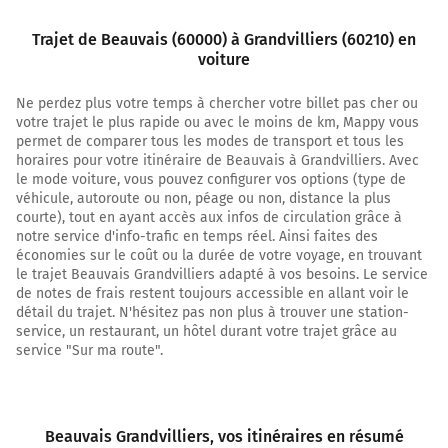
Continuer Rue Jean Racine sur 400 mètres
Trajet de Beauvais (60000) à Grandvilliers (60210) en
voiture
1,1 km
Ne perdez plus votre temps à chercher votre billet pas cher ou
Tourner à droite sur Boulevard Amyot d'Inville et
votre trajet le plus rapide ou avec le moins de km, Mappy vous
continuer sur 350 mètres
permet de comparer tous les modes de transport et tous les
1,4 km
horaires pour votre itinéraire de Beauvais à Grandvilliers. Avec
le mode voiture, vous pouvez configurer vos options (type de
Continuer Rue Antoine Caron sur 130 mètres
véhicule, autoroute ou non, péage ou non, distance la plus
courte), tout en ayant accès aux infos de circulation grâce à
1,5 km
notre service d'info-trafic en temps réel. Ainsi faites des
économies sur le coût ou la durée de votre voyage, en trouvant
Continuer Rue de Calais sur 5 mètres
le trajet Beauvais Grandvilliers adapté à vos besoins. Le service
de notes de frais restent toujours accessible en allant voir le
1,5 km
détail du trajet. N'hésitez pas non plus à trouver une station-
service, un restaurant, un hôtel durant votre trajet grâce au
Tourner à gauche sur Rue de Calais et continuer sur 600
service "Sur ma route".
mètres
2,1 km
Continuer Rue de Notre-Dame du Thil sur 1,3 kilomètre
Beauvais Grandvilliers
, vos itinéraires en résumé