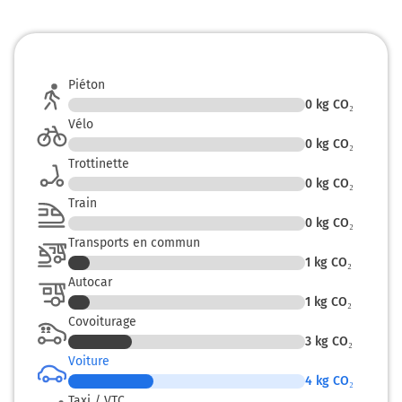
Piéton
0
kg CO₂
Vélo
0
kg CO₂
Trottinette
0
kg CO₂
Train
0
kg CO₂
Transports en commun
1
kg CO₂
Autocar
1
kg CO₂
Covoiturage
3
kg CO₂
Voiture
4
kg CO₂
Taxi / VTC