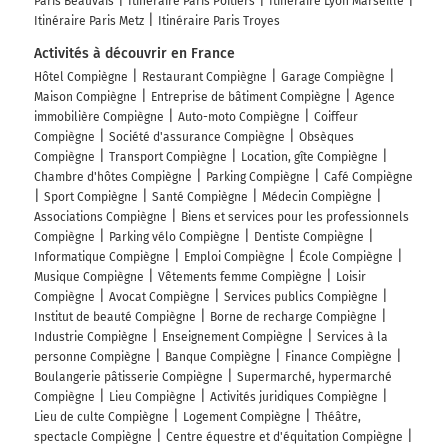
Paris Beauvais
Itinéraire Paris Poitiers
Itinéraire Lyon Marseille
Itinéraire Paris Metz
Itinéraire Paris Troyes
Activités à découvrir en France
Hôtel Compiègne
Restaurant Compiègne
Garage Compiègne
Maison Compiègne
Entreprise de bâtiment Compiègne
Agence
immobilière Compiègne
Auto-moto Compiègne
Coiffeur
Compiègne
Société d'assurance Compiègne
Obsèques
Compiègne
Transport Compiègne
Location, gîte Compiègne
Chambre d'hôtes Compiègne
Parking Compiègne
Café Compiègne
Sport Compiègne
Santé Compiègne
Médecin Compiègne
Associations Compiègne
Biens et services pour les professionnels
Compiègne
Parking vélo Compiègne
Dentiste Compiègne
Informatique Compiègne
Emploi Compiègne
École Compiègne
Musique Compiègne
Vêtements femme Compiègne
Loisir
Compiègne
Avocat Compiègne
Services publics Compiègne
Institut de beauté Compiègne
Borne de recharge Compiègne
Industrie Compiègne
Enseignement Compiègne
Services à la
personne Compiègne
Banque Compiègne
Finance Compiègne
Boulangerie pâtisserie Compiègne
Supermarché, hypermarché
Compiègne
Lieu Compiègne
Activités juridiques Compiègne
Lieu de culte Compiègne
Logement Compiègne
Théâtre,
spectacle Compiègne
Centre équestre et d'équitation Compiègne