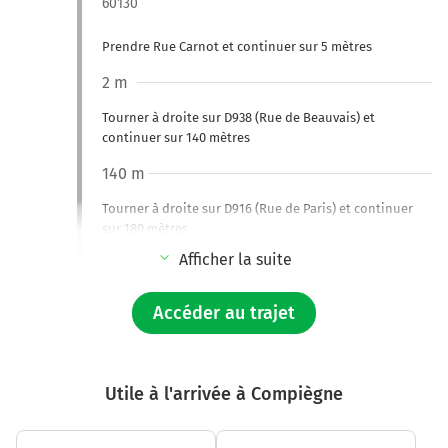
60130
Prendre Rue Carnot et continuer sur 5 mètres
2 m
Tourner à droite sur D938 (Rue de Beauvais) et
continuer sur 140 mètres
140 m
Tourner à droite sur D916 (Rue de Paris) et continuer
sur 180 mètres
Afficher la suite
300 m
Tourner à gauche sur Place René Benoist et continuer
Accéder au trajet
sur 170 mètres
500 m
Continuer Route du Plessier sur 800 mètres
Utile à l'arrivée à Compiègne
1,3 km