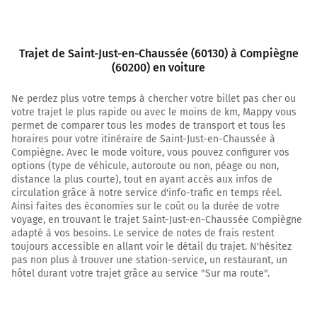
Compiègne) et continuer sur 450 mètres
20,0 km
Au rond-point, prendre la 2ème sortie sur D36 et
Trajet de Saint-Just-en-Chaussée (60130) à Compiègne
continuer sur 4,6 kilomètres
(60200) en voiture
24,5 km
Ne perdez plus votre temps à chercher votre billet pas cher ou
votre trajet le plus rapide ou avec le moins de km, Mappy vous
Continuer D80 (Rue de Lachelle) sur 2,3 kilomètres
permet de comparer tous les modes de transport et tous les
horaires pour votre itinéraire de Saint-Just-en-Chaussée à
26,8 km
Compiègne. Avec le mode voiture, vous pouvez configurer vos
options (type de véhicule, autoroute ou non, péage ou non,
Tourner légèrement à droite sur D80 et continuer sur
distance la plus courte), tout en ayant accès aux infos de
5,2 kilomètres
circulation grâce à notre service d'info-trafic en temps réel.
32,1 km
Ainsi faites des économies sur le coût ou la durée de votre
voyage, en trouvant le trajet Saint-Just-en-Chaussée Compiègne
Tourner à gauche sur D13 (Rue des Martyrs) et continuer
adapté à vos besoins. Le service de notes de frais restent
sur 35 mètres
toujours accessible en allant voir le détail du trajet. N'hésitez
pas non plus à trouver une station-service, un restaurant, un
32,1 km
hôtel durant votre trajet grâce au service "Sur ma route".
Tourner à droite sur Rue Tunon et continuer sur 270
mètres