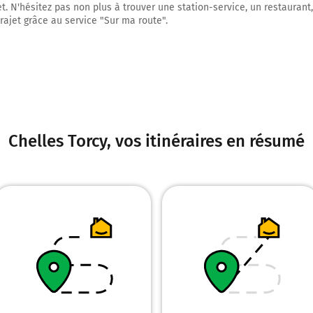
et. N'hésitez pas non plus à trouver une station-service, un restaurant
Estrées-Saint-Denis
trajet grâce au service "Sur ma route".
Clermont
28,8 km
Tourner légèrement à droite sur N31 E46 (N31) et continuer sur 2,9 kilomètre
31,7 km
Sortir et rejoindre A1. Continuer sur 800 mètres
Chelles Torcy
, vos itinéraires en résumé
A1
Charles de Gaulle
Paris
Lille
Prendre un ticket (Péage Compiegne Ouest)
32,5 km
Prendre à droite et rejoindre A1 A1 E15 E19. Continuer sur 70 kilomètres