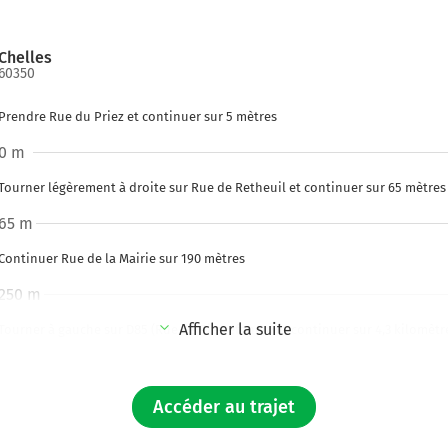
Chelles
60350
Prendre Rue du Priez et continuer sur 5 mètres
0 m
Tourner légèrement à droite sur Rue de Retheuil et continuer sur 65 mètres
65 m
Continuer Rue de la Mairie sur 190 mètres
250 m
Afficher la suite
Tourner à gauche sur D85 (Rue de Pierrefonds) et continuer sur 4,3 kilomètr
4,6 km
Tourner à droite sur D973 (Rue de l'Armistice) et continuer sur 9,5 kilomètre
Accéder au trajet
14,1 km