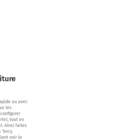
inuer sur 3,1
190 mètres
 2,7 kilomètres
iture
ilomètres
rapide ou avec
us les
 configurer
rte), tout en
. Ainsi faites
s Torcy
lant voir le