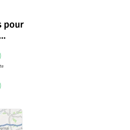
s pour
...
te
e