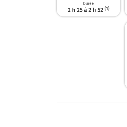
Durée
(1)
2 h 25 à 2 h 52