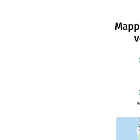
Mappy
v
P