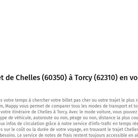
Au rond-point, prendre la 2ème sortie sur D130 (Route des Bordures) et cont
kilomètres
17,2 km
Au rond-point, prendre la 2ème sortie sur E46 D130 (D130) et continuer sur 
17,4 km
Au rond-point, prendre la 2ème sortie sur N1031 E46 (N1031) et continuer sur
N1031
et de Chelles (60350) à Torcy (62310) en vo
20,0 km
Au rond-point, prendre la 2ème sortie sur E46 (N1031) et continuer sur 8,6 k
N1031
s votre temps à chercher votre billet pas cher ou votre trajet le plus 
m, Mappy vous permet de comparer tous les modes de transport et to
Route Nationale
 votre itinéraire de Chelles à Torcy. Avec le mode voiture, vous pouvez
type de véhicule, autoroute ou non, péage ou non, distance la plus cou
28,6 km
x infos de circulation grâce à notre service d'info-trafic en temps réel
 sur le coût ou la durée de votre voyage, en trouvant le trajet Chelle
Au rond-point, prendre la 2ème sortie sur N31 et continuer sur 110 mètres
besoins. Le service de notes de frais restent toujours accessible en al