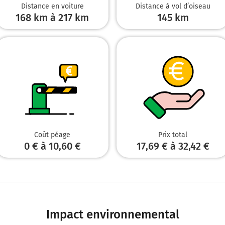
A1
Distance en voiture
Distance à vol d’oiseau
168 km à 217 km
145
km
Arras
Cambrai
Lille
Roye
Autoroute du Nord
103 km
Continuer A1 sur 33 kilomètres
A1
E15
Coût péage
Prix total
ARRAS
0 € à 10,60 €
17,69 € à 32,42 €
LILLE
CALAIS
Autoroute du Nord
136 km
Impact environnemental
Sortir et rejoindre A26. Continuer sur 700 mètres