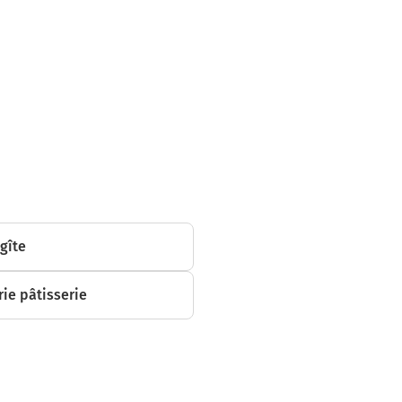
ètres
s
 gîte
ie pâtisserie
 sur 500 mètres