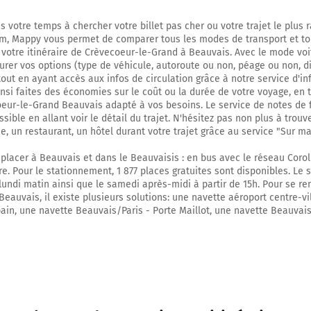
21,9 km
s votre temps à chercher votre billet pas cher ou votre trajet le plus 
m, Mappy vous permet de comparer tous les modes de transport et to
Tourner à gauche sur Rue du Maréchal Leclerc et continuer sur 10 mètres
 votre itinéraire de Crèvecoeur-le-Grand à Beauvais. Avec le mode voi
urer vos options (type de véhicule, autoroute ou non, péage ou non, d
21,9 km
tout en ayant accès aux infos de circulation grâce à notre service d'inf
insi faites des économies sur le coût ou la durée de votre voyage, en 
Continuer Rue Saint-Pierre sur 45 mètres
oeur-le-Grand Beauvais adapté à vos besoins. Le service de notes de f
sible en allant voir le détail du trajet. N'hésitez pas non plus à trouv
21,9 km
e, un restaurant, un hôtel durant votre trajet grâce au service "Sur ma
Tourner à droite sur Boulevard Antoine Loisel et continuer sur 270 mètres
éplacer à Beauvais et dans le Beauvaisis : en bus avec le réseau Coroli
ure. Pour le stationnement, 1 877 places gratuites sont disponibles. Le
22,2 km
 lundi matin ainsi que le samedi après-midi à partir de 15h. Pour se re
Beauvais, il existe plusieurs solutions: une navette aéroport centre-vill
Tourner à gauche sur Rue du Docteur Gérard et continuer sur 300 mètres
ain, une navette Beauvais/Paris - Porte Maillot, une navette Beauvai
22,5 km
Tourner légèrement à gauche sur Place Georges Clemenceau et continuer su
Beauvais
60000