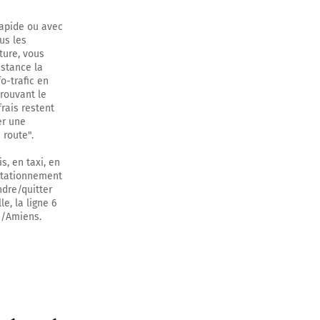
rapide ou avec
us les
ture, vous
istance la
o-trafic en
trouvant le
rais restent
er une
 route".
s, en taxi, en
 stationnement
ndre/quitter
e, la ligne 6
s/Amiens.
r 20 mètres