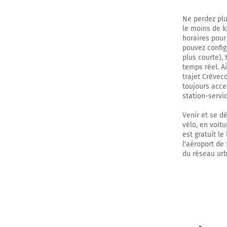
Ne perdez plu
le moins de k
horaires pour
pouvez config
plus courte), 
temps réel. A
trajet Crèvec
toujours acces
station-servic
Venir et se d
vélo, en voit
est gratuit le
l'aéroport de 
du réseau urb
0h23