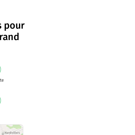
s pour
Grand
te
e