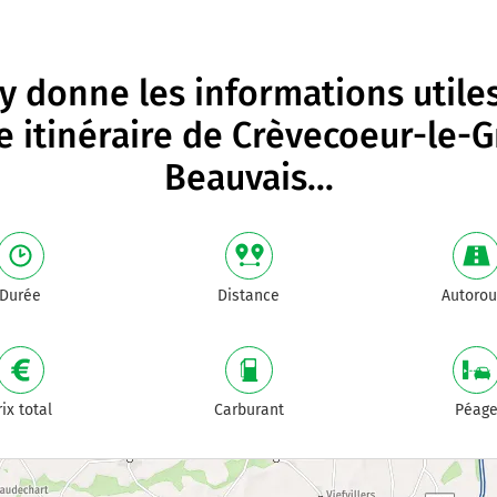
 donne les informations utile
e itinéraire de
Crèvecoeur-le-
Beauvais
...
Durée
Distance
Autorou
rix total
Carburant
Péag