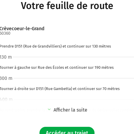
Votre feuille de route
Crèvecoeur-le-Grand
60360
Prendre D151 (Rue de Grandvilliers) et continuer sur 130 mètres
130 m
Tourner à gauche sur Rue des Écoles et continuer sur 190 mètres
300 m
Tourner à droite sur D151 (Rue Gambetta) et continuer sur 70 mètres
400 m
Afficher la suite
Au rond-point, prendre la 2ème sortie sur D151 (Rue de Gerberoy) et continu
mètres
550 m
Accéder au trajet