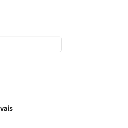
r 350 mètres
ur 600 mètres
vais