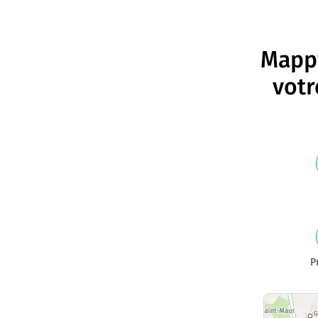
Mappy
votr
P