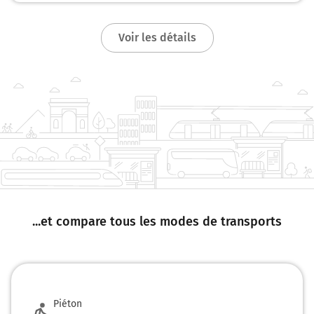
Au rond-point, prendre la 2ème sortie sur D50
(Grande Rue) et continuer sur 450 mètres
Voir les détails
110 km
Au rond-point, prendre la 3ème sortie sur D50
(Avenue Victor Hugo) et continuer sur 550 mètres
110 km
Tourner légèrement à droite sur D50 (Avenue
Victor Hugo) et continuer sur 650 mètres
111 km
Au rond-point, prendre la 2ème sortie sur D50
(Rue de la Cité Neuve) et continuer sur 700 mètres
...et compare tous les modes de transports
112 km
Tourner à droite sur Route de Saint-Rémy et
continuer sur 80 mètres
112 km
Piéton