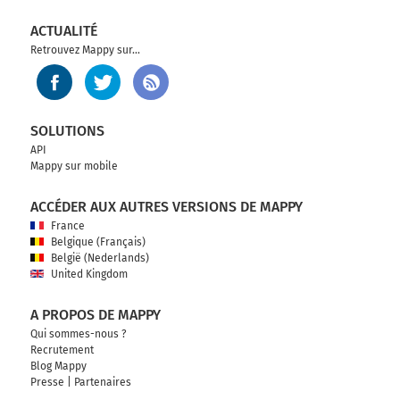
Tourner légèrement à droite sur Voie Georges
ACTUALITÉ
Pompidou et continuer sur 1 kilomètre
Retrouvez Mappy sur...
Voie Georges Pompidou
201 km
Continuer Quai François Mitterrand sur 750
SOLUTIONS
mètres
API
Mappy sur mobile
201 km
ACCÉDER AUX AUTRES VERSIONS DE MAPPY
Continuer Quai du Louvre sur 200 mètres
France
202 km
Belgique (Français)
België (Nederlands)
Continuer Quai de la Mégisserie sur 400 mètres
United Kingdom
202 km
A PROPOS DE MAPPY
Continuer Quai de Gesvres sur 270 mètres
Qui sommes-nous ?
Recrutement
202 km
Blog Mappy
Presse
|
Partenaires
Tourner à gauche sur Place de l'Hôtel de Ville et