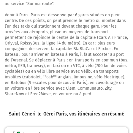
au service "Sur ma route".
Sortir et rejoindre D5. Continuer sur 700 mètres
Venir à Paris. Paris est desservie par 6 gares situées en plein
D5
centre. De ces points, on peut prendre le métro ou monter dans
l’un des taxis qui stationnent devant chaque gare. Pour les
TOUROUVRE
arrivées aux aéroports, plusieurs moyens de transport
AUTHEUIL
permettent de rejoindre le centre de la capitale (Cars Air France,
Le Gué à Pont
Orlyval, RoissyBus, la ligne 14 du métro). En car : plusieurs
compagnies desservent la capitale: BlaBlaCar et Flixbus. En
60 km
bateau : pour arriver en bateau à Paris, il faut accoster au port
de l’Arsenal. Se déplacer à Paris : en transports en commun (bus,
Continuer La Bretonnière sur 240 mètres
métro, RER, tramway), en taxi ou en VTC, à vélo (700 km de voies
cyclables) ou en vélo libre service avec Vélib', en transports
61 km
insolites (cabriolet, ""cab"" anglais, limousine, vélo électrique),
en Batobus (9 escales pour découvrir Paris), en covoiturage ou
Continuer Bretonnière sur 2,9 kilomètres
en voiture en libre service avec Clem, Communauto, Zity,
63 km
ShareNow et Free2Move, en voiture ou à pied.
Continuer Les Croix Chemins sur 700 mètres
Saint-Céneri-le-Gérei Paris
, vos itinéraires en résumé
64 km
Tourner à droite sur D918a et continuer sur 5
mètres