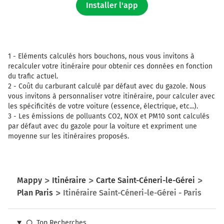
Installer l'app
Pont de Saint-Cloud
191 km
Continuer D907 (Pont de Saint-Cloud) sur 290
mètres
1 -
Eléments calculés hors bouchons, nous vous invitons à
recalculer votre itinéraire pour obtenir ces données en fonction
Pont de Saint-Cloud
du trafic actuel.
2 -
Coût du carburant calculé par défaut avec du gazole. Nous
191 km
vous invitons à personnaliser votre itinéraire, pour calculer avec
les spécificités de votre voiture (essence, électrique, etc...).
Au rond-point, prendre la 3ème sortie sur D907
3 -
Les émissions de polluants CO2, NOX et PM10 sont calculés
(Route de la Reine) et continuer sur 260 mètres
par défaut avec du gazole pour la voiture et expriment une
192 km
moyenne sur les itinéraires proposés.
Tourner légèrement à droite sur D907 (Route de la
Reine) et continuer sur 950 mètres
Mappy
Itinéraire
Carte Saint-Céneri-le-Gérei
193 km
Plan Paris
Itinéraire Saint-Céneri-le-Gérei - Paris
Tourner légèrement à droite sur D907 (Route de la
Reine) et continuer sur 600 mètres
Top Recherches