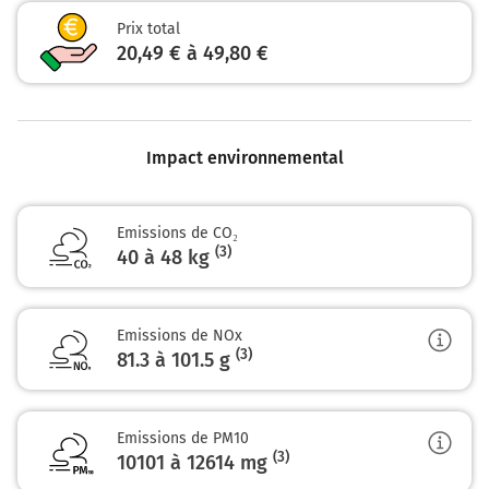
Prix total
89 km
20,49 € à 49,80 €
Continuer N12 (Route Nationale 12) sur 17
kilomètres
106 km
Impact environnemental
Continuer N12 sur 1,1 kilomètre
107 km
Emissions de CO₂
(3)
40 à 48 kg
Continuer N12 sur 450 mètres
107 km
Tourner à droite sur D53 (Rue Hippolyte Lozier) et
Emissions de NOx
continuer sur 2,2 kilomètres
(3)
81.3 à 101.5
g
Nonancourt
Emissions de PM10
109 km
(3)
10101 à 12614
mg