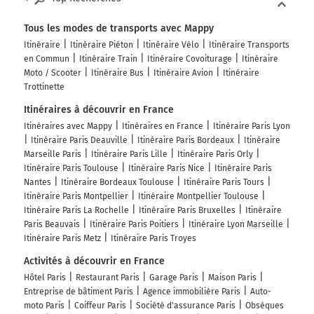
193 km
Continuer Avenue de la Porte de Saint-Cloud sur
Tous les modes de transports avec Mappy
25 mètres
Itinéraire
Itinéraire Piéton
Itinéraire Vélo
Itinéraire Transports
en Commun
Itinéraire Train
Itinéraire Covoiturage
Itinéraire
193 km
Moto / Scooter
Itinéraire Bus
Itinéraire Avion
Itinéraire
Trottinette
Prendre à droite et rejoindre E5 (Boulevard
Périphérique). Continuer sur 450 mètres
Itinéraires à découvrir en France
Itinéraires avec Mappy
Itinéraires en France
Itinéraire Paris Lyon
Paris-Centre
Itinéraire Paris Deauville
Itinéraire Paris Bordeaux
Itinéraire
Périphérique Extérieur
Marseille Paris
Itinéraire Paris Lille
Itinéraire Paris Orly
Itinéraire Paris Toulouse
Itinéraire Paris Nice
Itinéraire Paris
Boulevard Périphérique
Nantes
Itinéraire Bordeaux Toulouse
Itinéraire Paris Tours
Itinéraire Paris Montpellier
Itinéraire Montpellier Toulouse
194 km
Itinéraire Paris La Rochelle
Itinéraire Paris Bruxelles
Itinéraire
Paris Beauvais
Itinéraire Paris Poitiers
Itinéraire Lyon Marseille
Sortir et rejoindre Boulevard Périphérique.
Itinéraire Paris Metz
Itinéraire Paris Troyes
Continuer sur 400 mètres
Activités à découvrir en France
PARIS-CENTRE
Hôtel Paris
Restaurant Paris
Garage Paris
Maison Paris
Entreprise de bâtiment Paris
Agence immobilière Paris
Auto-
Boulevard Périphérique
moto Paris
Coiffeur Paris
Société d'assurance Paris
Obsèques