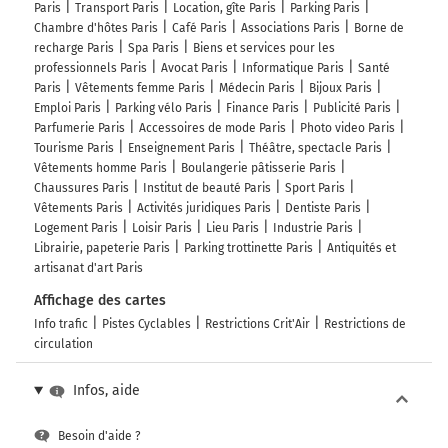
Paris
Transport Paris
Location, gîte Paris
Parking Paris
194 km
Chambre d'hôtes Paris
Café Paris
Associations Paris
Borne de
recharge Paris
Spa Paris
Biens et services pour les
Continuer Rue Henry de La Vaulx sur 500 mètres
professionnels Paris
Avocat Paris
Informatique Paris
Santé
Paris
Vêtements femme Paris
Médecin Paris
Bijoux Paris
195 km
Emploi Paris
Parking vélo Paris
Finance Paris
Publicité Paris
Parfumerie Paris
Accessoires de mode Paris
Photo video Paris
Tourner légèrement à droite sur Voie Georges
Tourisme Paris
Enseignement Paris
Théâtre, spectacle Paris
Pompidou et continuer sur 1,4 kilomètre
Vêtements homme Paris
Boulangerie pâtisserie Paris
196 km
Chaussures Paris
Institut de beauté Paris
Sport Paris
Vêtements Paris
Activités juridiques Paris
Dentiste Paris
Tourner légèrement à droite sur Voie Georges
Logement Paris
Loisir Paris
Lieu Paris
Industrie Paris
Pompidou et continuer sur 700 mètres
Librairie, papeterie Paris
Parking trottinette Paris
Antiquités et
artisanat d'art Paris
197 km
Affichage des cartes
Continuer Voie Georges Pompidou sur 3,1
Info trafic
Pistes Cyclables
Restrictions Crit'Air
Restrictions de
kilomètres
circulation
Avenue de New York
Voie Georges Pompidou
Infos, aide
200 km
Besoin d'aide ?