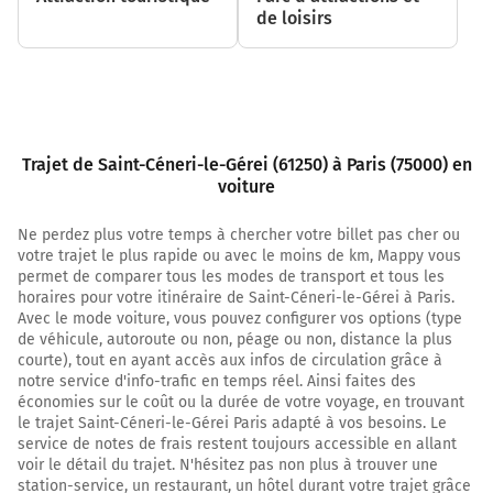
de loisirs
Prendre à droite et rejoindre N12. Continuer sur
43 kilomètres
N12
54 km
Trajet de Saint-Céneri-le-Gérei (61250) à Paris (75000) en
Au rond-point, prendre la 3ème sortie sur N12 et
voiture
continuer sur 1,7 kilomètre
Ne perdez plus votre temps à chercher votre billet pas cher ou
Dreux
votre trajet le plus rapide ou avec le moins de km, Mappy vous
Evreux
permet de comparer tous les modes de transport et tous les
Tourouvre
horaires pour votre itinéraire de Saint-Céneri-le-Gérei à Paris.
Longny-au-Perche
Avec le mode voiture, vous pouvez configurer vos options (type
Verneuil-sur-Avre
de véhicule, autoroute ou non, péage ou non, distance la plus
courte), tout en ayant accès aux infos de circulation grâce à
56 km
notre service d'info-trafic en temps réel. Ainsi faites des
économies sur le coût ou la durée de votre voyage, en trouvant
Continuer N12 D282 (Grands Champs) sur 3,8
le trajet Saint-Céneri-le-Gérei Paris adapté à vos besoins. Le
kilomètres
service de notes de frais restent toujours accessible en allant
voir le détail du trajet. N'hésitez pas non plus à trouver une
60 km
station-service, un restaurant, un hôtel durant votre trajet grâce