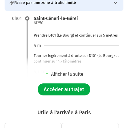
Passe par une zone à trafic limité
0h01
Saint-Céneri-le-Gérei
61250
Prendre D101 (Le Bourg) et continuer sur 5 mètres
5 m
Tourner légèrement à droite sur D101 (Le Bourg) et
continuer sur 4,7 kilomètres
4,7 km
Afficher la suite
Tourner légèrement à gauche sur D101 et
continuer sur 2 kilomètre
Accéder au trajet
6,7 km
Tourner à droite sur D1 (La Plaine) et continuer
Utile à l'arrivée à Paris
sur 2,3 kilomètres
9,0 km