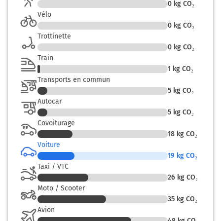
0
kg CO₂
Prendre à gauche et rejoindre N12. Continuer sur
1,1 kilomètre
Vélo
0
kg CO₂
Route Nationale 12
Trottinette
113 km
0
kg CO₂
Train
Au rond-point, prendre la 2ème sortie sur N12
1
kg CO₂
(Route Nationale 12) et continuer sur 3,3
Transports en commun
kilomètres
5
kg CO₂
Autocar
116 km
5
kg CO₂
Continuer N12 sur 57 kilomètres
Covoiturage
N12
18
kg CO₂
Voiture
Route de Paris
19
kg CO₂
Route Nationale
Taxi / VTC
N12
26
kg CO₂
Moto / Scooter
173 km
35
kg CO₂
Avion
Sortir et rejoindre A13. Continuer sur 190 mètres
48
kg CO₂