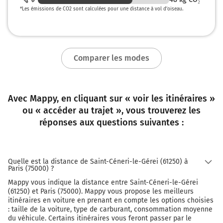
*
Les émissions de CO2 sont calculées pour une distance à vol d’oiseau.
A13
A12
PARIS
PTE DE ST CLOUD
BOIS D'ARCY
Comparer les modes
ST CYR L'ÉCOLE
D127
ST QUENTIN EN Y.
MONTIGNY LE BX
Avec Mappy, en cliquant sur « voir les itinéraires »
BASE DE LOISIRS DE ST QUENTIN EN Y.
ou « accéder au trajet », vous trouverez les
réponses aux questions suivantes :
174 km
Prendre à gauche et rejoindre la voie. Continuer
sur 350 mètres
Quelle est la distance de Saint-Céneri-le-Gérei (61250) à
Paris (75000) ?
174 km
Mappy vous indique la distance entre Saint-Céneri-le-Gérei
Continuer et rejoindre A12. Continuer sur 7,1
(61250) et Paris (75000). Mappy vous propose les meilleurs
kilomètres
itinéraires en voiture en prenant en compte les options choisies
: taille de la voiture, type de carburant, consommation moyenne
du véhicule. Certains itinéraires vous feront passer par le