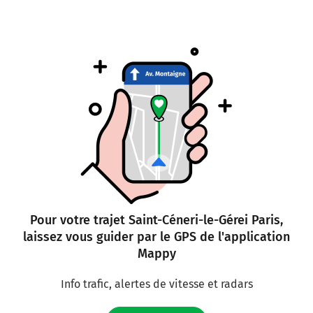
Autoroute de Normandie
190 km
Sortir et rejoindre D907 (Avenue du Palais).
Continuer sur 800 mètres
3
SURESNES
BOULOGNE
SÈVRES
Saint-Cloud
191 km
Pour votre trajet Saint-Céneri-le-Gérei Paris,
laissez vous guider par le GPS de l'application
Continuer D907 (Avenue du Palais) sur 210 mètres
Mappy
D907
Info trafic, alertes de vitesse et radars
Boulogne-Billancourt
Pont de Saint-Cloud