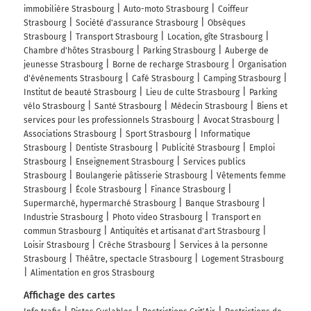
immobilière Strasbourg
Auto-moto Strasbourg
Coiffeur
Strasbourg
Société d'assurance Strasbourg
Obsèques
Strasbourg
Transport Strasbourg
Location, gîte Strasbourg
Chambre d'hôtes Strasbourg
Parking Strasbourg
Auberge de
jeunesse Strasbourg
Borne de recharge Strasbourg
Organisation
d'événements Strasbourg
Café Strasbourg
Camping Strasbourg
Institut de beauté Strasbourg
Lieu de culte Strasbourg
Parking
vélo Strasbourg
Santé Strasbourg
Médecin Strasbourg
Biens et
services pour les professionnels Strasbourg
Avocat Strasbourg
Associations Strasbourg
Sport Strasbourg
Informatique
Strasbourg
Dentiste Strasbourg
Publicité Strasbourg
Emploi
Strasbourg
Enseignement Strasbourg
Services publics
Strasbourg
Boulangerie pâtisserie Strasbourg
Vêtements femme
Strasbourg
École Strasbourg
Finance Strasbourg
Supermarché, hypermarché Strasbourg
Banque Strasbourg
Industrie Strasbourg
Photo video Strasbourg
Transport en
commun Strasbourg
Antiquités et artisanat d'art Strasbourg
Loisir Strasbourg
Crèche Strasbourg
Services à la personne
Strasbourg
Théâtre, spectacle Strasbourg
Logement Strasbourg
Alimentation en gros Strasbourg
Affichage des cartes