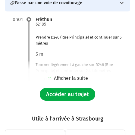
Passe par une voie de covoiturage
0h01
Fréthun
62185
Prendre D246 (Rue Principale) et continuer sur 5
mètres
5 m
Tourner légèrement à gauche sur D246 (Rue
Principale) et continuer sur 2,4 kilomètres
Afficher la suite
D304
2,4 km
Accéder au trajet
Au rond-point, prendre la 1ère sortie sur D304
(Pénétrante So) et continuer sur 400 mètres
Utile à l'arrivée à Strasbourg
2,8 km
Au rond-point, prendre la 1ère sortie sur D304 et