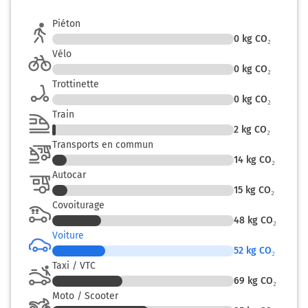
Piéton
0
kg CO₂
Vélo
0
kg CO₂
Trottinette
0
kg CO₂
Train
2
kg CO₂
Transports en commun
14
kg CO₂
Autocar
15
kg CO₂
Covoiturage
48
kg CO₂
Voiture
52
kg CO₂
Taxi / VTC
69
kg CO₂
Moto / Scooter