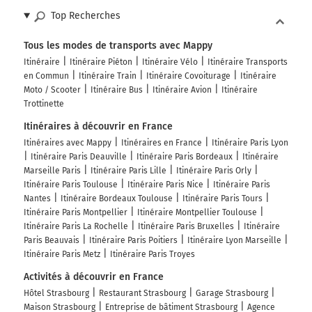
Top Recherches
Tous les modes de transports avec Mappy
Itinéraire
Itinéraire Piéton
Itinéraire Vélo
Itinéraire Transports
en Commun
Itinéraire Train
Itinéraire Covoiturage
Itinéraire
Moto / Scooter
Itinéraire Bus
Itinéraire Avion
Itinéraire
Trottinette
Itinéraires à découvrir en France
Itinéraires avec Mappy
Itinéraires en France
Itinéraire Paris Lyon
Itinéraire Paris Deauville
Itinéraire Paris Bordeaux
Itinéraire
Marseille Paris
Itinéraire Paris Lille
Itinéraire Paris Orly
Itinéraire Paris Toulouse
Itinéraire Paris Nice
Itinéraire Paris
Nantes
Itinéraire Bordeaux Toulouse
Itinéraire Paris Tours
Itinéraire Paris Montpellier
Itinéraire Montpellier Toulouse
Itinéraire Paris La Rochelle
Itinéraire Paris Bruxelles
Itinéraire
Paris Beauvais
Itinéraire Paris Poitiers
Itinéraire Lyon Marseille
Itinéraire Paris Metz
Itinéraire Paris Troyes
Activités à découvrir en France
Hôtel Strasbourg
Restaurant Strasbourg
Garage Strasbourg
Maison Strasbourg
Entreprise de bâtiment Strasbourg
Agence