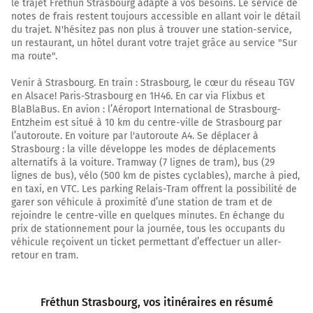
le trajet Fréthun Strasbourg adapté à vos besoins. Le service de
VERDUN
notes de frais restent toujours accessible en allant voir le détail
CHÂLONS EN CH.-CENTRE
du trajet. N'hésitez pas non plus à trouver une station-service,
un restaurant, un hôtel durant votre trajet grâce au service "Sur
Autoroute de l'Est
ma route".
Payer 18,50 € (Péage Beaumont)
Venir à Strasbourg. En train : Strasbourg, le cœur du réseau TGV
466 km
en Alsace! Paris-Strasbourg en 1H46. En car via Flixbus et
BlaBlaBus. En avion : l’Aéroport International de Strasbourg-
Continuer A4 E25 E50 sur 141 kilomètres
Entzheim est situé à 10 km du centre-ville de Strasbourg par
Autoroute de l'Est
l’autoroute. En voiture par l'autoroute A4. Se déplacer à
Strasbourg : la ville développe les modes de déplacements
Payer 4,80 € (Péage Saint-Avold)
alternatifs à la voiture. Tramway (7 lignes de tram), bus (29
Prendre un ticket (Péage Loupershouse)
lignes de bus), vélo (500 km de pistes cyclables), marche à pied,
en taxi, en VTC. Les parking Relais-Tram offrent la possibilité de
Payer 10,40 € (Péage Schwindratzheim)
garer son véhicule à proximité d’une station de tram et de
rejoindre le centre-ville en quelques minutes. En échange du
607 km
prix de stationnement pour la journée, tous les occupants du
véhicule reçoivent un ticket permettant d’effectuer un aller-
Prendre à droite et rejoindre A35. Continuer sur
retour en tram.
10 kilomètres
A35
A4
A35
Fréthun Strasbourg
, vos itinéraires en résumé
SCHILTIGHEIM