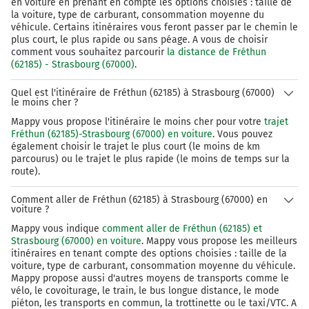
en voiture en prenant en compte les options choisies : taille de
la voiture, type de carburant, consommation moyenne du
véhicule. Certains itinéraires vous feront passer par le chemin le
plus court, le plus rapide ou sans péage. A vous de choisir
comment vous souhaitez parcourir
la distance de Fréthun
(62185) - Strasbourg (67000)
.
Quel est l'itinéraire de Fréthun (62185) à Strasbourg (67000)
le moins cher ?
Mappy vous propose l'itinéraire le moins cher pour votre
trajet
Fréthun (62185)-Strasbourg (67000) en voiture
. Vous pouvez
également choisir le trajet le plus court (le moins de km
parcourus) ou le trajet le plus rapide (le moins de temps sur la
route).
Comment aller de Fréthun (62185) à Strasbourg (67000) en
voiture ?
Mappy vous indique
comment aller de Fréthun (62185) et
Strasbourg (67000) en voiture
. Mappy vous propose les meilleurs
itinéraires en tenant compte des options choisies : taille de la
voiture, type de carburant, consommation moyenne du véhicule.
Mappy propose aussi d'autres moyens de transports comme le
vélo, le covoiturage, le train, le bus longue distance, le mode
piéton, les transports en commun, la trottinette ou le taxi/VTC. A