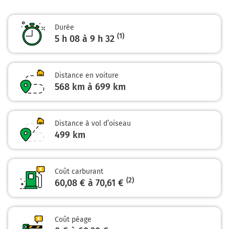
KARLSRUHE
LAUTERBOURG
Durée
HŒRDT
(1)
5 h 08 à 9 h 32
Autoroute de l'Est
618 km
Distance en voiture
568 km à 699 km
Prendre à droite et rejoindre Place de Haguenau.
Continuer sur 1,4 kilomètre
51
Distance à vol d’oiseau
STRASBOURG-CENTRE
499
km
AV. DES VOSGES
ROBERTSAU
Institutions européennes
Coût carburant
(2)
60,08 € à 70,61 €
Place de Haguenau
619 km
Coût péage