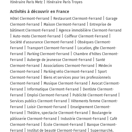
Itinéraire Paris Metz
Itinéraire Paris Troyes
Activités à découvrir en France
Hôtel Clermont-Ferrand
Restaurant Clermont-Ferrand
Garage
Clermont-Ferrand
Maison Clermont-Ferrand
Entreprise de
bâtiment Clermont-Ferrand
Agence immobilière Clermont-Ferrand
Auto-moto Clermont-Ferrand
Coiffeur Clermont-Ferrand
Société d'assurance Clermont-Ferrand
Obsèques Clermont-
Ferrand
Transport Clermont-Ferrand
Location, gîte Clermont-
Ferrand
Parking Clermont-Ferrand
Chambre d'hôtes Clermont-
Ferrand
Auberge de jeunesse Clermont-Ferrand
Santé
Clermont-Ferrand
Associations Clermont-Ferrand
Médecin
Clermont-Ferrand
Parking vélo Clermont-Ferrand
Sport
Clermont-Ferrand
Biens et services pour les professionnels
Clermont-Ferrand
Musique Clermont-Ferrand
Avocat Clermont-
Ferrand
Informatique Clermont-Ferrand
Dentiste Clermont-
Ferrand
Emploi Clermont-Ferrand
Publicité Clermont-Ferrand
Services publics Clermont-Ferrand
Vêtements femme Clermont-
Ferrand
Loisir Clermont-Ferrand
Enseignement Clermont-
Ferrand
Théâtre, spectacle Clermont-Ferrand
Boulangerie
pâtisserie Clermont-Ferrand
Industrie Clermont-Ferrand
Café
Clermont-Ferrand
École Clermont-Ferrand
Banque Clermont-
Ferrand
Institut de beauté Clermont-Ferrand
Supermarché,