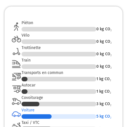
Piéton
0
kg CO₂
Vélo
0
kg CO₂
Trottinette
0
kg CO₂
Train
0
kg CO₂
Transports en commun
1
kg CO₂
Autocar
1
kg CO₂
Covoiturage
3
kg CO₂
Voiture
5
kg CO₂
Taxi / VTC