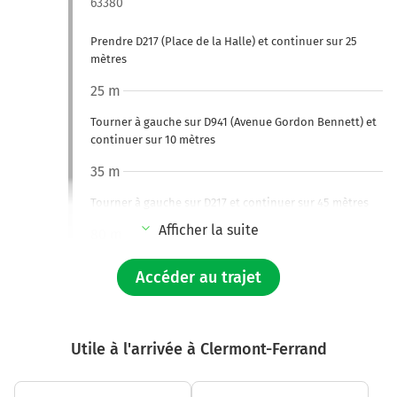
63380
Prendre D217 (Place de la Halle) et continuer sur 25
mètres
25 m
Tourner à gauche sur D941 (Avenue Gordon Bennett) et
continuer sur 10 mètres
35 m
Tourner à gauche sur D217 et continuer sur 45 mètres
Afficher la suite
80 m
Tourner à droite sur D217 (Rue du Rocher) et continuer
Accéder au trajet
sur 4,8 kilomètres
4,9 km
Utile à l'arrivée à Clermont-Ferrand
Tourner légèrement à gauche sur D217 (Route du Lavoir)
et continuer sur 2,5 kilomètres
7,4 km