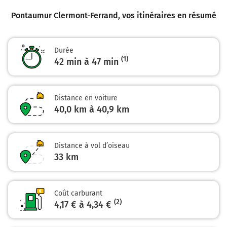
38,4 km
Pontaumur Clermont-Ferrand
, vos itinéraires en résumé
Continuer D941a (Rue Fontgiève) sur 350 mètres
Clermont-Ferrand-Centre
Durée
(1)
42 min à 47 min
38,7 km
Tourner légèrement à droite sur Rue Gabriel Péri et
continuer sur 450 mètres
Distance en voiture
40,0 km à 40,9 km
39,2 km
Continuer Rue Bonnabaud sur 110 mètres
Distance à vol d’oiseau
39,3 km
33
km
Tourner à gauche sur Rue des Salles et continuer sur
170 mètres
Coût carburant
39,5 km
(2)
4,17 € à 4,34 €
Tourner à droite sur Rue des Salles et continuer sur 15
mètres