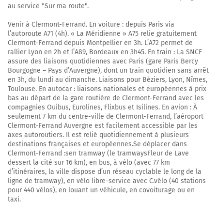
Au rond-point, prendre la 4ème sortie sur D941 et
au service "Sur ma route".
continuer sur 3,4 kilomètres
Venir à Clermont-Ferrand. En voiture : depuis Paris via
25,9 km
l’autoroute A71 (4h). « La Méridienne » A75 relie gratuitement
Clermont-Ferrand depuis Montpellier en 3h. L’A72 permet de
Au rond-point, prendre la 2ème sortie sur D941 et
rallier Lyon en 2h et l’A89, Bordeaux en 3h45. En train : La SNCF
continuer sur 5,1 kilomètres
assure des liaisons quotidiennes avec Paris (gare Paris Bercy
Col des Goules
Bourgogne – Pays d’Auvergne), dont un train quotidien sans arrêt
en 3h, du lundi au dimanche. Liaisons pour Béziers, Lyon, Nîmes,
31,0 km
Toulouse. En autocar : liaisons nationales et européennes à prix
bas au départ de la gare routière de Clermont-Ferrand avec les
Au rond-point, prendre la 2ème sortie sur D941 (Route
compagnies Ouibus, Eurolines, Flixbus et Isilines. En avion : À
de Limoges) et continuer sur 1,9 kilomètre
seulement 7 km du centre-ville de Clermont-Ferrand, l’aéroport
Clermont-Ferrand Auvergne est facilement accessible par les
32,9 km
axes autoroutiers. Il est relié quotidiennement à plusieurs
destinations françaises et européennes.Se déplacer dans
Tourner à gauche sur D941 (Route de Bordeaux) et
Clermont-Ferrand :sen tramway (le tramwaysFleur de Lave
continuer sur 1,8 kilomètre
dessert la cité sur 16 km), en bus, à vélo (avec 77 km
d’itinéraires, la ville dispose d’un réseau cyclable le long de la
34,7 km
ligne de tramway), en vélo libre-service avec C.vélo (40 stations
pour 440 vélos), en louant un véhicule, en covoiturage ou en
Tourner légèrement à droite sur D941 (Route de la
taxi.
Baraque) et continuer sur 3,7 kilomètres