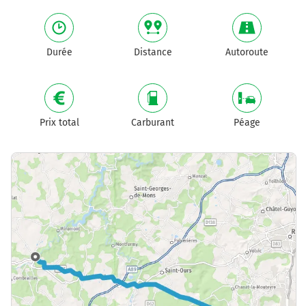
Durée
Distance
Autoroute
Prix total
Carburant
Péage