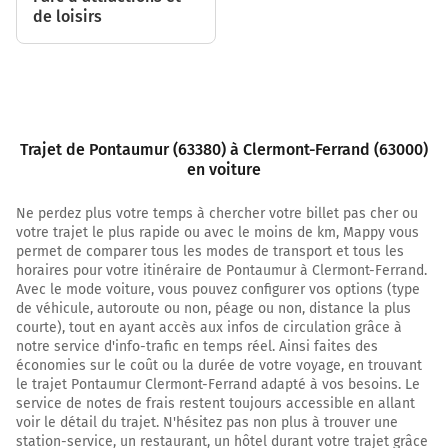
des Combrailles) et continuer sur 1,9 kilomètre
de loisirs
16,7 km
Prendre à droite et rejoindre D941b. Continuer sur 450
mètres
17,1 km
Trajet de Pontaumur (63380) à Clermont-Ferrand (63000)
Continuer D941b sur 10 mètres
en voiture
17,2 km
Ne perdez plus votre temps à chercher votre billet pas cher ou
votre trajet le plus rapide ou avec le moins de km, Mappy vous
Tourner à gauche sur D941b (Rue du Commerce) et
permet de comparer tous les modes de transport et tous les
continuer sur 1,6 kilomètre
horaires pour votre itinéraire de Pontaumur à Clermont-Ferrand.
Rue du Commerce
Avec le mode voiture, vous pouvez configurer vos options (type
de véhicule, autoroute ou non, péage ou non, distance la plus
18,7 km
courte), tout en ayant accès aux infos de circulation grâce à
notre service d'info-trafic en temps réel. Ainsi faites des
Au rond-point, prendre la 1ère sortie sur D941 et
économies sur le coût ou la durée de votre voyage, en trouvant
continuer sur 3,8 kilomètres
le trajet Pontaumur Clermont-Ferrand adapté à vos besoins. Le
service de notes de frais restent toujours accessible en allant
22,5 km
voir le détail du trajet. N'hésitez pas non plus à trouver une
station-service, un restaurant, un hôtel durant votre trajet grâce