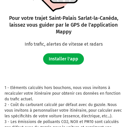
PÉRIGUEUX
BERGERAC
LIBOURNE
Pour votre trajet Saint-Palais Sarlat-la-Canéda,
ARTIGUES-MOULINAT
laissez vous guider par le GPS de l'application
Mappy
N89
232 km
Info trafic, alertes de vitesse et radars
Continuer E70 (La Transeuropéenne) sur 138 kilomètres
Installer l'app
E70
A89
LYON
PÉRIGUEUX
BERGERAC
1 -
Eléments calculés hors bouchons, nous vous invitons à
LIBOURNE-NORD
recalculer votre itinéraire pour obtenir ces données en fonction
du trafic actuel.
Prendre un ticket (Péage Arveyres)
2 -
Coût du carburant calculé par défaut avec du gazole. Nous
La Transeuropéenne
vous invitons à personnaliser votre itinéraire, pour calculer avec
Payer 11,60 € (Péage Mussidan Barriere)
les spécificités de votre voiture (essence, électrique, etc...).
3 -
Les émissions de polluants CO2, NOX et PM10 sont calculés