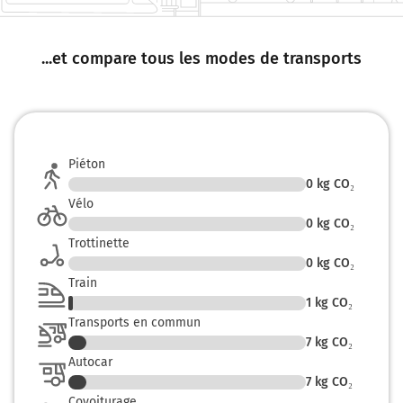
Tourner légèrement à droite sur D460 (Route
d'Escornebeou) et continuer sur 850 mètres
...et compare tous les modes de transports
53 km
Au rond-point, prendre la 3ème sortie sur D13 et
continuer sur 300 mètres
D13
Piéton
53 km
0
kg CO₂
Vélo
Au rond-point, prendre la 3ème sortie sur la voie et
0
kg CO₂
continuer sur 85 mètres
Trottinette
53 km
0
kg CO₂
Train
Prendre à droite et rejoindre D824. Continuer sur 2,9
1
kg CO₂
kilomètres
Transports en commun
7
kg CO₂
D624
Autocar
Bayonne
7
kg CO₂
Saint-Geours-de-Maremne
Covoiturage