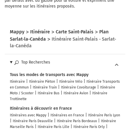
370 km
par défaut avec du gazole pour la voiture et expriment une
moyenne sur les itinéraires proposés.
Sortir et rejoindre D6089. Continuer sur 600 mètres
17
ST YRIEIX LA PERCHE
Mappy
Itinéraire
Carte Saint-Palais
Plan
MONTIGNAC-LASCAUX
Sarlat-la-Canéda
Itinéraire Saint-Palais - Sarlat-
TERRASSON
la-Canéda
Payer 4,60 € (Péage Thenon)
Top Recherches
371 km
Au rond-point, prendre la 2ème sortie sur D6089 (Route
Tous les modes de transports avec Mappy
d'Estieux) et continuer sur 2,9 kilomètres
Itinéraire
Itinéraire Piéton
Itinéraire Vélo
Itinéraire Transports
en Commun
Itinéraire Train
Itinéraire Covoiturage
Itinéraire
Brive-la-Gaillarde
Moto / Scooter
Itinéraire Bus
Itinéraire Avion
Itinéraire
Clermont-Ferrand
Trottinette
Itinéraires à découvrir en France
373 km
Itinéraires avec Mappy
Itinéraires en France
Itinéraire Paris Lyon
Itinéraire Paris Deauville
Itinéraire Paris Bordeaux
Itinéraire
Tourner à droite sur D46 D64 (Route des Farges) et
Marseille Paris
Itinéraire Paris Lille
Itinéraire Paris Orly
continuer sur 1,3 kilomètre