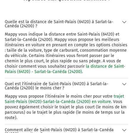
rocade extérieure
A10
PARIS
Quelle est la distance de Saint-Palais (64120) à Sarlat-la-
A89
Canéda (24200) ?
LYON
Mappy vous indique la distance entre Saint-Palais (64120) et
A62
Sarlat-la-Canéda (24200). Mappy vous propose les meilleurs
TOULOUSE
itinéraires en voiture en prenant en compte les options choisies
BORDEAUX
: taille de la voiture, type de carburant, consommation moyenne
TALENCE
du véhicule. Certains itinéraires vous feront passer par le
campus universitaire
chemin le plus court, le plus rapide ou sans péage. A vous de
choisir comment vous souhaitez parcourir
la distance de Saint-
A630
Palais (64120) - Sarlat-la-Canéda (24200)
.
205 km
Quel est l'itinéraire de Saint-Palais (64120) à Sarlat-la-
Canéda (24200) le moins cher ?
Continuer E70 (N230) sur 8,4 kilomètres
Mappy vous propose l'itinéraire le moins cher pour votre
trajet
Saint-Palais (64120)-Sarlat-la-Canéda (24200) en voiture
. Vous
E70
E5
pouvez également choisir le trajet le plus court (le moins de km
parcourus) ou le trajet le plus rapide (le moins de temps sur la
A10
route).
PARIS
PÉRIGUEUX
Comment aller de Saint-Palais (64120) à Sarlat-la-Canéda
LIBOURNE