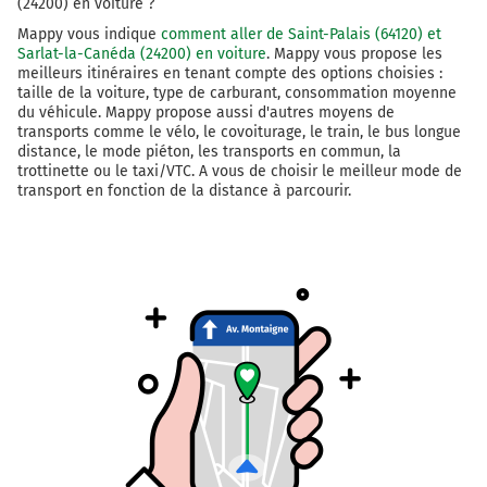
(24200) en voiture ?
Mappy vous indique
comment aller de Saint-Palais (64120) et
N230
Sarlat-la-Canéda (24200) en voiture
. Mappy vous propose les
meilleurs itinéraires en tenant compte des options choisies :
213 km
taille de la voiture, type de carburant, consommation moyenne
du véhicule. Mappy propose aussi d'autres moyens de
Sortir et rejoindre la voie. Continuer sur 260 mètres
transports comme le vélo, le covoiturage, le train, le bus longue
distance, le mode piéton, les transports en commun, la
E70
trottinette ou le taxi/VTC. A vous de choisir le meilleur mode de
transport en fonction de la distance à parcourir.
26
LIBOURNE
PÉRIGUEUX
ARTIGUES-MOULINAT
YVRAC
QUATRE PAVILLONS
214 km
Prendre à droite et rejoindre N89 E70 (N89). Continuer
sur 18 kilomètres
LYON
A89