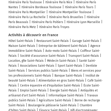
Itinéraire Paris Toulouse
Itinéraire Paris Nice
Itinéraire Paris
Nantes
Itinéraire Bordeaux Toulouse
Itinéraire Paris Tours
Les Farges
Itinéraire Paris Montpellier
Itinéraire Montpellier Toulouse
Itinéraire Paris La Rochelle
Itinéraire Paris Bruxelles
Itinéraire
375 km
Paris Beauvais
Itinéraire Paris Poitiers
Itinéraire Lyon Marseille
Itinéraire Paris Metz
Itinéraire Paris Troyes
Tourner légèrement à droite sur D46 (Laboissière) et
continuer sur 4,3 kilomètres
Activités à découvrir en France
Hôtel Saint-Palais
Restaurant Saint-Palais
Garage Saint-Palais
379 km
Maison Saint-Palais
Entreprise de bâtiment Saint-Palais
Agence
immobilière Saint-Palais
Auto-moto Saint-Palais
Coiffeur Saint-
Tourner légèrement à droite sur D46 et continuer sur
Palais
Société d'assurance Saint-Palais
Transport Saint-Palais
2,8 kilomètres
Location, gîte Saint-Palais
Médecin Saint-Palais
Santé Saint-
382 km
Palais
Associations Saint-Palais
Sport Saint-Palais
Dentiste
Saint-Palais
Services publics Saint-Palais
Biens et services pour
Au rond-point, prendre la 2ème sortie sur D704 (Avenue
les professionnels Saint-Palais
Banque Saint-Palais
Institut de
du Chambon) et continuer sur 1 kilomètre
beauté Saint-Palais
Alimentation en gros Saint-Palais
Café Saint-
Palais
Centre équestre et d'équitation Saint-Palais
École Saint-
383 km
Palais
Emploi Saint-Palais
Énergie Saint-Palais
Antiquités et
artisanat d'art Saint-Palais
Informatique Saint-Palais
Travaux
Au rond-point, prendre la 2ème sortie sur D704 D704e2
publics Saint-Palais
Agriculture Saint-Palais
Borne de recharge
(Avenue Alsace-Lorraine) et continuer sur 550 mètres
Saint-Palais
Boulangerie pâtisserie Saint-Palais
Chambre
Impasse des Granges
d'hôtes Saint-Palais
Finance Saint-Palais
Hifi électroménager