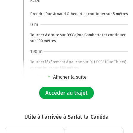
64120
Prendre Rue Arnaud Oihenart et continuer sur 5 mètres
0 m
Tourner à droite sur D933 (Rue Gambetta) et continuer
sur 190 mètres
190 m
Tourner légèrement à gauche sur D11 D933 (Rue Thiers)
et continuer sur 550 mètres
Impasse de la Joyeuse
Afficher la suite
750 m
Accéder au trajet
Au rond-point, prendre la 2ème sortie sur D11 (Route
de Sabrenia) et continuer sur 280 mètres
1,0 km
Utile à l'arrivée à Sarlat-la-Canéda
Au rond-point, prendre la 3ème sortie sur D11 (Côte de
Garris) et continuer sur 1,6 kilomètre