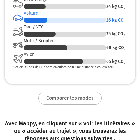
Soustons
24
kg CO₂
Capbreton-Hossegor
Voiture
26
kg CO₂
56 km
Taxi / VTC
Prendre à droite et rejoindre A63 E70 E5. Continuer sur
35
kg CO₂
139 kilomètres
Moto / Scooter
48
kg CO₂
E70
A63
E5
Avion
BORDEAUX
65
kg CO₂
SOUSTONS
*
Les émissions de CO2 sont calculées pour une distance à vol d’oiseau.
Payer 4,40 € (Péage Castets)
A63
Payer 4,40 € (Péage Saugnacq-et-Muret)
Comparer les modes
196 km
Prendre à droite et rejoindre A630 E70 E5. Continuer sur
Avec Mappy, en cliquant sur « voir les itinéraires »
9,2 kilomètres
ou « accéder au trajet », vous trouverez les
E5
E70
réponses aux questions suivantes :