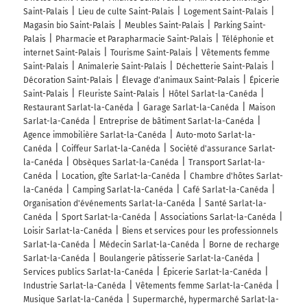
Saint-Palais
Lieu de culte Saint-Palais
Logement Saint-Palais
383 km
Magasin bio Saint-Palais
Meubles Saint-Palais
Parking Saint-
Palais
Pharmacie et Parapharmacie Saint-Palais
Téléphonie et
Au rond-point, prendre la 1ère sortie sur D704 (Rue du
internet Saint-Palais
Tourisme Saint-Palais
Vêtements femme
4 Septembre) et continuer sur 3,5 kilomètres
Saint-Palais
Animalerie Saint-Palais
Déchetterie Saint-Palais
Décoration Saint-Palais
Élevage d'animaux Saint-Palais
Épicerie
387 km
Saint-Palais
Fleuriste Saint-Palais
Hôtel Sarlat-la-Canéda
Continuer D704 sur 20 kilomètres
Restaurant Sarlat-la-Canéda
Garage Sarlat-la-Canéda
Maison
Sarlat-la-Canéda
Entreprise de bâtiment Sarlat-la-Canéda
406 km
Agence immobilière Sarlat-la-Canéda
Auto-moto Sarlat-la-
Canéda
Coiffeur Sarlat-la-Canéda
Société d'assurance Sarlat-
Au rond-point, prendre la 2ème sortie sur D704 (Route
la-Canéda
Obsèques Sarlat-la-Canéda
Transport Sarlat-la-
de l'Abbé Breuil) et continuer sur 450 mètres
Canéda
Location, gîte Sarlat-la-Canéda
Chambre d'hôtes Sarlat-
la-Canéda
Camping Sarlat-la-Canéda
Café Sarlat-la-Canéda
407 km
Organisation d'événements Sarlat-la-Canéda
Santé Sarlat-la-
Canéda
Sport Sarlat-la-Canéda
Associations Sarlat-la-Canéda
Au rond-point, prendre la 2ème sortie sur D704 (Avenue
Loisir Sarlat-la-Canéda
Biens et services pour les professionnels
de Selves) et continuer sur 450 mètres
Sarlat-la-Canéda
Médecin Sarlat-la-Canéda
Borne de recharge
407 km
Sarlat-la-Canéda
Boulangerie pâtisserie Sarlat-la-Canéda
Services publics Sarlat-la-Canéda
Épicerie Sarlat-la-Canéda
Au rond-point, prendre la 1ère sortie sur D704 (Avenue
Industrie Sarlat-la-Canéda
Vêtements femme Sarlat-la-Canéda
Gambetta) et continuer sur 280 mètres
Musique Sarlat-la-Canéda
Supermarché, hypermarché Sarlat-la-