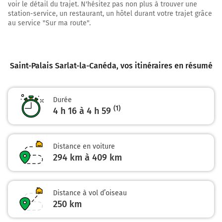
voir le détail du trajet. N'hésitez pas non plus à trouver une
Continuer D33 sur 190 mètres
station-service, un restaurant, un hôtel durant votre trajet grâce
D33
au service "Sur ma route".
30,8 km
Au rond-point, prendre la 3ème sortie sur D817 (Rue
Saint-Palais Sarlat-la-Canéda
, vos itinéraires en résumé
Gambetta) et continuer sur 2,2 kilomètres
32,9 km
Durée
Au rond-point, prendre la 2ème sortie sur D817 (Route
(1)
4 h 16 à 4 h 59
de Bayonne) et continuer sur 450 mètres
33,4 km
Distance en voiture
Au rond-point, prendre la 2ème sortie sur D817 (Route
294 km à 409 km
de Bayonne) et continuer sur 150 mètres
33,5 km
Distance à vol d’oiseau
Au rond-point, prendre la 1ère sortie sur D817 (Route
250
km
de Bayonne) et continuer sur 500 mètres