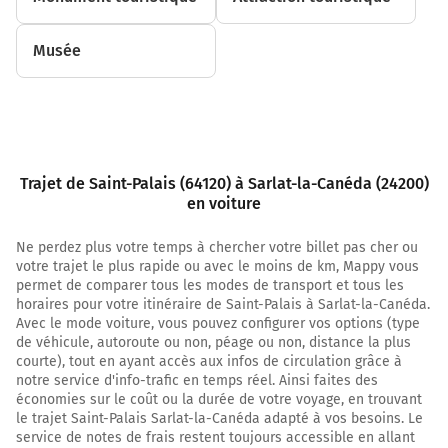
21,5 km
Musée
Tourner légèrement à droite sur D936 D10 (Rue des
Jardins) et continuer sur 400 mètres
21,9 km
Au rond-point, prendre la 3ème sortie sur D10 (Route
de Gramont) et continuer sur 3,6 kilomètres
Trajet de Saint-Palais (64120) à Sarlat-la-Canéda (24200)
Route de Bidache
en voiture
25,5 km
Ne perdez plus votre temps à chercher votre billet pas cher ou
votre trajet le plus rapide ou avec le moins de km, Mappy vous
Continuer D10 sur 2,1 kilomètres
permet de comparer tous les modes de transport et tous les
D19
horaires pour votre itinéraire de Saint-Palais à Sarlat-la-Canéda.
Avec le mode voiture, vous pouvez configurer vos options (type
27,6 km
de véhicule, autoroute ou non, péage ou non, distance la plus
courte), tout en ayant accès aux infos de circulation grâce à
Au rond-point, prendre la 2ème sortie sur D19 et
notre service d'info-trafic en temps réel. Ainsi faites des
continuer sur 3 kilomètres
économies sur le coût ou la durée de votre voyage, en trouvant
le trajet Saint-Palais Sarlat-la-Canéda adapté à vos besoins. Le
30,6 km
service de notes de frais restent toujours accessible en allant