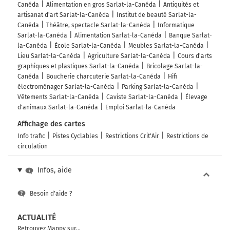
Canéda
Alimentation en gros Sarlat-la-Canéda
Antiquités et
Sarlat-la-Canéda
4h17
artisanat d'art Sarlat-la-Canéda
Institut de beauté Sarlat-la-
24200
Canéda
Théâtre, spectacle Sarlat-la-Canéda
Informatique
Sarlat-la-Canéda
Alimentation Sarlat-la-Canéda
Banque Sarlat-
la-Canéda
École Sarlat-la-Canéda
Meubles Sarlat-la-Canéda
Lieu Sarlat-la-Canéda
Agriculture Sarlat-la-Canéda
Cours d'arts
graphiques et plastiques Sarlat-la-Canéda
Bricolage Sarlat-la-
Canéda
Boucherie charcuterie Sarlat-la-Canéda
Hifi
électroménager Sarlat-la-Canéda
Parking Sarlat-la-Canéda
Vêtements Sarlat-la-Canéda
Caviste Sarlat-la-Canéda
Élevage
d'animaux Sarlat-la-Canéda
Emploi Sarlat-la-Canéda
Affichage des cartes
Info trafic
Pistes Cyclables
Restrictions Crit'Air
Restrictions de
circulation
Infos, aide
Besoin d'aide ?
ACTUALITÉ
Retrouvez Mappy sur...