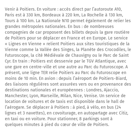
9,2 kilomètres
Venir à Poitiers. En voiture : accès direct par l’autoroute A10,
E5
E70
Paris est à 330 km, Bordeaux à 220 km, La Rochelle à 130 km,
Tours à 100 km. La Nationale N10 permet également de relier les
rocade extérieure
grandes métropoles nationales. En bus : de nombreuses
PARIS
compagnies de car proposent des billets depuis la gare routière
A10
de Poitiers pour se déplacer en France et en Europe. Le service
LYON
« Lignes en Vienne » relient Poitiers aux sites touristiques de la
A89
Vienne comme la Vallée des Singes, la Planète des Crocodiles, le
A62
Futuroscope, la cité Médiévale de Chauvigny ou le Parc de Saint
TOULOUSE
Cyr. En train : Poitiers est desservie par le TGV Atlantique, avec
BORDEAUX
une gare en centre-ville et une autre au Parc du Futuroscope. A
TALENCE
présent, une ligne TER relie Poitiers au Parc du Futuroscope en
campus universitaire
moins de 10 min. En avion : depuis l’aéroport de Poitiers-Biard,
des liaisons régulières sont assurées vers ou en provenance des
A630
destinations nationales et européennes : Londres, Ajaccio,
Manchester, Lyon, Marseille, Milan, Nice, Venise. Un service de
210 km
location de voitures et de taxis est disponible dans le hall de
l’aérogare. Se déplacer à Poitiers : à pied, à vélo, en bus (24
Continuer E5 (N230) sur 10 kilomètres
lignes et 3 navettes), en covoiturage, en autopartage avec Citiz,
en taxi ou en voiture. Pour stationner, 8 parkings sont à
E5
E70
quelques minutes à pied du cœur de ville de Poitiers.
PARIS