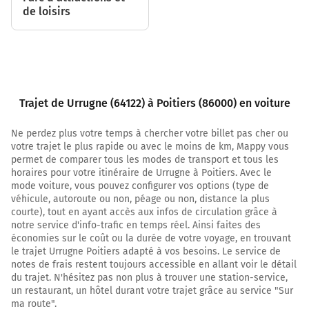
2,6 km
de loisirs
Continuer D913 (Bretelle de Socoa) sur 130 mètres
2,7 km
Prendre à droite et rejoindre A63 E5 E70 E80. Continuer
sur 197 kilomètres
Trajet de Urrugne (64122) à Poitiers (86000) en voiture
Payer 0,70 € (Péage St Jean De Luz)
Ne perdez plus votre temps à chercher votre billet pas cher ou
votre trajet le plus rapide ou avec le moins de km, Mappy vous
A63
permet de comparer tous les modes de transport et tous les
Autoroute de la Côte Basque
horaires pour votre itinéraire de Urrugne à Poitiers. Avec le
mode voiture, vous pouvez configurer vos options (type de
Payer 2,80 € (Péage La Negresse)
véhicule, autoroute ou non, péage ou non, distance la plus
Payer 4,30 € (Péage Benesse)
courte), tout en ayant accès aux infos de circulation grâce à
notre service d'info-trafic en temps réel. Ainsi faites des
Payer 4,40 € (Péage Castets)
économies sur le coût ou la durée de votre voyage, en trouvant
Payer 4,40 € (Péage Saugnacq-et-Muret)
le trajet Urrugne Poitiers adapté à vos besoins. Le service de
notes de frais restent toujours accessible en allant voir le détail
200 km
du trajet. N'hésitez pas non plus à trouver une station-service,
un restaurant, un hôtel durant votre trajet grâce au service "Sur
Prendre à droite et rejoindre A630 E5 E70. Continuer sur
ma route".