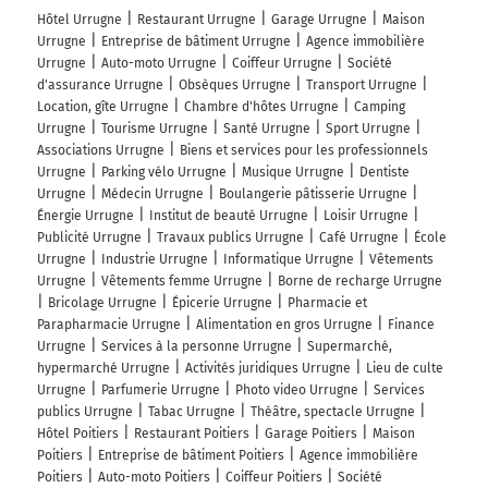
Hôtel Urrugne
Restaurant Urrugne
Garage Urrugne
Maison
Urrugne
Entreprise de bâtiment Urrugne
Agence immobilière
Urrugne
Auto-moto Urrugne
Coiffeur Urrugne
Société
d'assurance Urrugne
Obsèques Urrugne
Transport Urrugne
Location, gîte Urrugne
Chambre d'hôtes Urrugne
Camping
Urrugne
Tourisme Urrugne
Santé Urrugne
Sport Urrugne
Associations Urrugne
Biens et services pour les professionnels
Urrugne
Parking vélo Urrugne
Musique Urrugne
Dentiste
Urrugne
Médecin Urrugne
Boulangerie pâtisserie Urrugne
Énergie Urrugne
Institut de beauté Urrugne
Loisir Urrugne
Publicité Urrugne
Travaux publics Urrugne
Café Urrugne
École
Urrugne
Industrie Urrugne
Informatique Urrugne
Vêtements
Urrugne
Vêtements femme Urrugne
Borne de recharge Urrugne
Bricolage Urrugne
Épicerie Urrugne
Pharmacie et
Parapharmacie Urrugne
Alimentation en gros Urrugne
Finance
Urrugne
Services à la personne Urrugne
Supermarché,
hypermarché Urrugne
Activités juridiques Urrugne
Lieu de culte
Urrugne
Parfumerie Urrugne
Photo video Urrugne
Services
publics Urrugne
Tabac Urrugne
Théâtre, spectacle Urrugne
Hôtel Poitiers
Restaurant Poitiers
Garage Poitiers
Maison
Poitiers
Entreprise de bâtiment Poitiers
Agence immobilière
Poitiers
Auto-moto Poitiers
Coiffeur Poitiers
Société