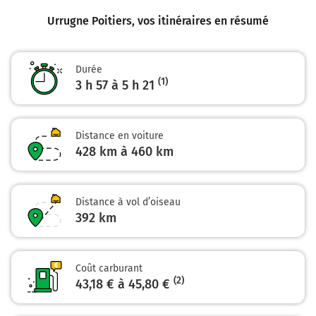
A10
PÉRIGUEUX
Urrugne Poitiers
, vos itinéraires en résumé
LIBOURNE
N230
Durée
(1)
3 h 57 à 5 h 21
220 km
Prendre à gauche et rejoindre A10 E5 E606. Continuer
sur 17 kilomètres
Distance en voiture
428 km à 460 km
E606
A10
E5
PARIS
Distance à vol d’oiseau
L'Aquitaine
392
km
236 km
Continuer E5 (L'Aquitaine) sur 215 kilomètres
Coût carburant
(2)
43,18 € à 45,80 €
E5
A10
PARIS