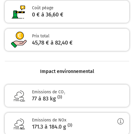
NANTES
ROYAN
Coût péage
SAINTES
0 € à 36,60 €
ST ANTOINE
LA GAROSSE
Prix total
Prendre un ticket (Péage Virsac)
45,78 € à 82,40 €
L'Aquitaine
452 km
Sortir et rejoindre la voie. Continuer sur 1,4 kilomètre
Impact environnemental
30
POITIERS-CENTRE
Emissions de CO₂
(3)
Payer 20,00 € (Péage Poitiers Sud)
77 à 83 kg
453 km
Emissions de NOx
Continuer et rejoindre N10. Continuer sur 1,2 kilomètre
(3)
171.3 à 184.0
g
Poitiers