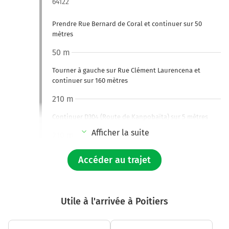
64122
Prendre Rue Bernard de Coral et continuer sur 50
mètres
50 m
Tourner à gauche sur Rue Clément Laurencena et
continuer sur 160 mètres
210 m
Continuer D304 (Route de Kanpobaïta) sur 5 mètres
Afficher la suite
210 m
Tourner à gauche sur D810 (Route Départementale 810)
Accéder au trajet
et continuer sur 700 mètres
N10
Ciboure
Utile à l'arrivée à Poitiers
Saint-Jean-de-Luz