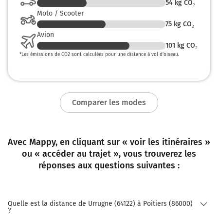
54
kg CO₂
Moto / Scooter
Poitiers
3h58
86000
75
kg CO₂
Avion
101
kg CO₂
*
Les émissions de CO2 sont calculées pour une distance à vol d’oiseau.
Comparer les modes
Avec Mappy, en cliquant sur « voir les itinéraires »
ou « accéder au trajet », vous trouverez les
réponses aux questions suivantes :
Quelle est la distance de Urrugne (64122) à Poitiers (86000)
?