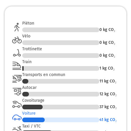
Au rond-point, prendre la 2ème sortie sur Avenue du 8
Mai 1945 et continuer sur 500 mètres
457 km
Piéton
Continuer D4 D5 (Avenue de la Libération) sur 1,4
0
kg CO₂
kilomètre
Vélo
0
kg CO₂
458 km
Trottinette
Continuer D4 D5 (Avenue de la Libération) sur 80 mètres
0
kg CO₂
Train
458 km
1
kg CO₂
Transports en commun
Tourner légèrement à droite sur Rue de la Tranchée et
11
kg CO₂
continuer sur 15 mètres
Autocar
458 km
12
kg CO₂
Covoiturage
Tourner légèrement à gauche sur Rue de la Tranchée et
37
kg CO₂
continuer sur 650 mètres
Voiture
459 km
41
kg CO₂
Taxi / VTC
Continuer Rue Carnot sur 220 mètres