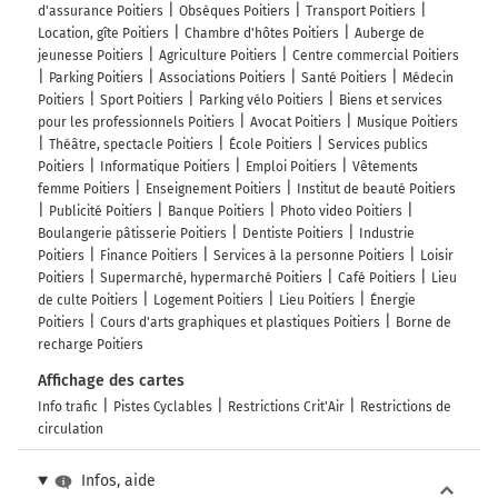
d'assurance Poitiers
Obsèques Poitiers
Transport Poitiers
Location, gîte Poitiers
Chambre d'hôtes Poitiers
Auberge de
jeunesse Poitiers
Agriculture Poitiers
Centre commercial Poitiers
Parking Poitiers
Associations Poitiers
Santé Poitiers
Médecin
Poitiers
Sport Poitiers
Parking vélo Poitiers
Biens et services
pour les professionnels Poitiers
Avocat Poitiers
Musique Poitiers
Théâtre, spectacle Poitiers
École Poitiers
Services publics
Poitiers
Informatique Poitiers
Emploi Poitiers
Vêtements
femme Poitiers
Enseignement Poitiers
Institut de beauté Poitiers
Publicité Poitiers
Banque Poitiers
Photo video Poitiers
Boulangerie pâtisserie Poitiers
Dentiste Poitiers
Industrie
Poitiers
Finance Poitiers
Services à la personne Poitiers
Loisir
Poitiers
Supermarché, hypermarché Poitiers
Café Poitiers
Lieu
de culte Poitiers
Logement Poitiers
Lieu Poitiers
Énergie
Poitiers
Cours d'arts graphiques et plastiques Poitiers
Borne de
recharge Poitiers
Affichage des cartes
Info trafic
Pistes Cyclables
Restrictions Crit'Air
Restrictions de
circulation
Infos, aide