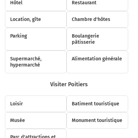
900 m
Hôtel
Restaurant
Au rond-point, prendre la 2ème sortie sur D810 (Route
Départementale 810) et continuer sur 1,4 kilomètre
Location, gîte
Chambre d'hôtes
2,3 km
Parking
Boulangerie
Au rond-point, prendre la 2ème sortie sur la voie et
pâtisserie
continuer sur 110 mètres
2,4 km
Supermarché,
Alimentation générale
hypermarché
Tourner légèrement à droite sur la voie et continuer
sur 20 mètres
Visiter Poitiers
2,4 km
Tourner légèrement à droite sur la voie et continuer
sur 110 mètres
Loisir
Batiment touristique
2,5 km
Musée
Monument touristique
Au rond-point, prendre la 1ère sortie sur la voie et
continuer sur 60 mètres
Parc d'attractions et