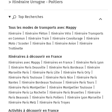
Itinéraire Urrugne - Poitiers
Top Recherches
Tous les modes de transports avec Mappy
Itinéraire
Itinéraire Piéton
Itinéraire Vélo
Itinéraire Transports
en Commun
Itinéraire Train
Itinéraire Covoiturage
Itinéraire
Moto / Scooter
Itinéraire Bus
Itinéraire Avion
Itinéraire
Trottinette
Itinéraires à découvrir en France
Itinéraires avec Mappy
Itinéraires en France
Itinéraire Paris Lyon
Itinéraire Paris Deauville
Itinéraire Paris Bordeaux
Itinéraire
Marseille Paris
Itinéraire Paris Lille
Itinéraire Paris Orly
Itinéraire Paris Toulouse
Itinéraire Paris Nice
Itinéraire Paris
Nantes
Itinéraire Bordeaux Toulouse
Itinéraire Paris Tours
Itinéraire Paris Montpellier
Itinéraire Montpellier Toulouse
Itinéraire Paris La Rochelle
Itinéraire Paris Bruxelles
Itinéraire
Paris Beauvais
Itinéraire Paris Poitiers
Itinéraire Lyon Marseille
Itinéraire Paris Metz
Itinéraire Paris Troyes
Activités à découvrir en France